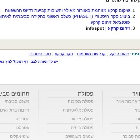
שיקום קרקע מזוהמת באוורור מאולץ וחשיבות קביעת רדיוס ההשפעה
ביצוע סקר היסטורי (PHASE I) כשלב ראשוני בחקירה סביבתית לאיתו
פוטנציאל זיהום קרקע
זיהום קרקע
|
infospot
יות:
זיהום קרקע
,
קרקעות מזוהמות
,
סקר קרקע
,
סקר היסטורי
יש לך הערה לגבי דף תוכן? לחץ כאן
ויר
פסולת
תחומים סביב
ר ארובות אוויר
פסולת מסוכנת
משפט סביבתי
תי
פסולת אלקטרונית
חרבות ברזל ואיכו
ות
פסולת אריזות
הסביבה
ות
פסולת ביתית
אסבסט
כות סביבה
שמנים משומשים
שינוי אקלים