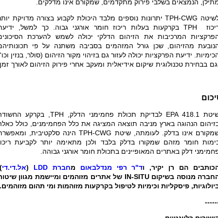
תילן, הנמצאים בשלבי פירוק מתקדמים, שמקורם אינו מדלקים.
שיטה
TPH-CWG
יתרונות נוספים מלבד היכולת לקבוע בצורה מדויקת יותר
יכוז
TPH
בקרקעות בעלות ריכוז חומר אורגני גבוה. כך למשל, ידיעת
פרקציות המרכיבות את הזיהום הדלקי יכולה לשמש להערכת הסיכונים
נובעת מהזיהום, שכן גורל המזהמים בסביבה משתנה על פי תכונותיהם
כימיות. ידיעת הפרקציות יכולה לעזור גם בזיהוי מקור הזיהום (סולר, בנזין וכו')
גם בבחירת טכנולוגית שיקום אידיאלית ומעקב אחרי פירוק הזיהום לאורך זמן.
יכום
יטת
EPA 418.1
לבדיקת תכולת פחמימני הדלק,
TPH
, בקרקע החשודה
זיהום הנהוגה בארץ מניבה תוצאה המציגה את כלל הפחמימנים, כולל כאלה
מקורם אינו בדלק. לעומתה, שיטת
TPH-CWG
הינה סלקטיבית, ומאפשרת
ימות חומר מזהם שמקורו בדלק בלבד ולכן מתאימה יותר לקביעת ריכוז
חמימני דלק באתרים המאופיינים בתכולת חומר אורגני גבוהה.
כותבים הם רן יקיר, ו
ד"ר רפי מנדלבאום
מ
חברת LDD
(
אל.די.די
.
חברה
מנוסה בשיקום
IN-SITU
של אתרים מזוהמים ומיישמת מגוון שיטות
יולוגיות, פיסקליות וכימיות לטיפול בקרקעות מזוהמות ומי תהום מזוהמים.
-----
ישורים רלוונטיים