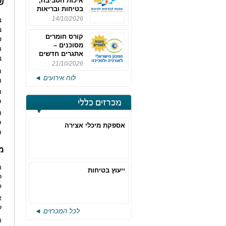
איכות הסביבה,
ש
בטיחות ובריאות
תעסוקתית
14/10/2026
ב
ב
קורס חומרים
ס
מסוכנים –
ה
אתגרים חדשים
ב
והערכות לחוק
21/10/2026
מ
רישוי משולב -
לוח אירועים ◄
מחזור 4
ה
ה
פ
מכרזים כללי
ה
פ
אספקת מיכלי אצירה
מ
מ
ה
ייעוץ בטיחות
ל
ק
א
ל
לכל המכרזים ◄
ה