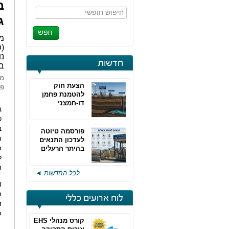
ב
חיפוש חופשי
ג
מא
(פ
נו
חדשות
בד
מאת
הצעת חוק
פו
להטמנת פחמן
דו-חמצני
ב
כ
ב
פורסמה טיוטה
מ
לעדכון התנאים
מ
בהיתר הרעלים
של חברות גפ"מ
ל
ה
לכל החדשות ◄
ד
ה
לוח ארועים כללי
ד
פ
קורס מנהלי EHS