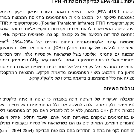
יטת
EPA 418.1
לבדיקת תכולת ה-
TPH
שיטת
EPA 418.1
, לאחר מיצוי הדוגמה בעזרת פראון וניקיון מינימלי
אמצעות סיליקה ג'ל, מבוצע כימות הפחמימנים בתמיסה הממוצה בעזרת
פקטרוסקופיית
Fourier Transform Infrared) FTIR
). ספקטרוסקופיית
FTIR
ינה שיטה המאפשרת לזהות מבנים וקבוצות פונקציונאליות בחומר אורגני
התאם לתדירות הבליעה של כל קבוצה וקבוצה. ספציפית לבדיקת
TPHs
-1
שמשת קרינה אלקטרומגנטית בתחום תדרים של 2894-2954
cm
אופיינית לבליעה של קבוצות מתילן (
CH
), המהוות את שלד הפחמימן,
2
מכונה גם פחמימן אליפטי בשל שרשראות אליפטיות אלה. יחס הבליעה
רופורציונאלי לריכוז הפחמימן בדוגמה, ולכמות קשרי
CH
בפחמימן. כימות
2
חומרים מתבצע מול עקומי כיול של סטנדרטים חיצוניים שהוכנו בתמיסות
ראון בה מתבצע מיצוי הפחמימנים מדוגמת הקרקע. התוצאה המתקבלת
ציגה את כלל הפחמימנים בדוגמה בריכוז של מ"ג/ק"ג קרקע.
גבלות השיטה
מגבלה העיקרית של השיטה הינה בעובדה כי שיטה זו אינה סלקטיבית
פחמימני דלק ומזהה הלכה למעשה את כלל הפחמימנים האליפטיים בעלי
בוצות מתילן
CH
בדוגמה, ללא יכולת להבדיל האם מקורם בפחמימני דלק
2
ו בפחמימנים שמקורם בשאריות חומר אורגני שעבר תהליכי פירוק וייצוב
חומרים הומיים, המאופיינים גם הם בשרשראות אליפטיות ובקבוצות מתילן,
-1
ניתנות לקריאה בתחום התדרים בהם מבוצעת הבדיקה (2894-2954
cm
.