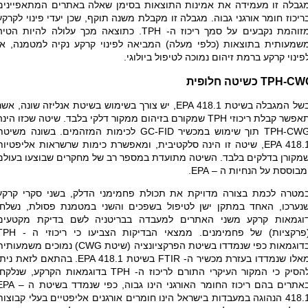
גבלה זו מעמידה את אמינות התוצאות בסימן שאלה באתרים המתאפיינים
ריכוז חומר אורגני גבוה. מגבלה זו מקבלת משנה תוקף, שכן יעדי פינוי לקרקע
זוהמת נקבעים על סמך ריכוז ה-
TPH
. כתוצאה מכך עלולה להיות הטיה
שמעותית בתוצאות (כלפי מעלה) המביאה לפינוי קרקע נקיה למטמנה, או
פינוי קרקע ברמת זיהום נמוכה לטיפול ביולוגי.
TPH-CW
כשיטה חלופית
של המגבלה בשיטת
EPA 418.1
, יש צורך בשימוש בשיטת אנליזה שונה, אשר
אפשר קבלת ריכוזי
TPH
שמקורם בזיהום ממקור דלקי בלבד. שיטה שכזו הינה
TPH-CW
תוך שימוש במכשיר
GC-FID
לכימות המזהמים. בשונה משיטת
EPA 418.
, שיטה זו הינה סלקטיבית, ומאפשרת כימות שרשראות אליפטיות
מקורן בדלקים בלבד. השיטה מתועדת במספר רב של מחקרים שבוצעו בעולם
מבוססת על הנחיות ה –
EPA
.
מטרה לכמת בצורה מדויקת את תכולת פחמימני הדלק, בשני סקרי קרקע
נערכו, האחד במתקן ישן לטיפול בשפכים והשני במטמנת פסולת, נשלחו
וגמאות קרקע משני האתרים למעבדה בבריטניה לשם בדיקת מקטעים
פרקציות) של פחמימנים. ממצאי הבדיקות הצביעו כי ריכוזי ה -
TPH
דוגמאות כפי שנמדדו בשיטת הפרקציונציה (שיטת
CWG
) נמוכים משמעותית
אלו שנמדדו בעזרת מכשיר ה-
FTIR
בשיטת
EPA 418.1
. בהתאם לזאת ניתן
הסיק כי המקור העיקרי התורם לריכוז ה-
TPH
בדוגמאות הקרקע, שנלקחו
אתרים בהם ריכוז החומר האורגני הינו גבוה, כפי שנמדד בשיטת ה –
EPA
418.
הנהוגה במעבדות בישראל הינו חומרים אורגנים אליפטיים בעלי קבוצות