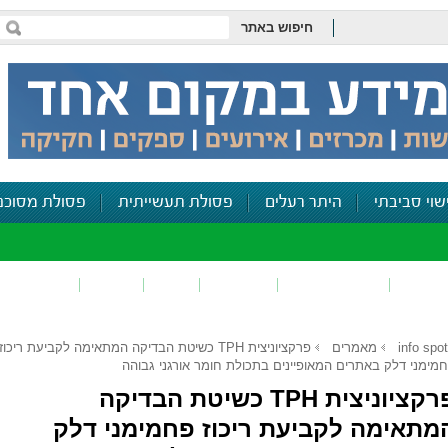
חיפוש באתר
שוי סביבתי
היתר רעלים
פסולת תעשייתית
פסולת מסוכנ
פכים
זיהום קרקע
פסולת
ריח
רעש
דיווח סביב
info spot
מאמרים
פרקציוניצית TPH כשיטת הבדיקה המתאימה לקביעת ריכוז
מימני דלק באתרים המאופיינים בתכולת חומר אורגני גבוהה
פרקציוניצית TPH כשיטת הבדיקה
מתאימה לקביעת ריכוז פחמימני דלק