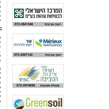
מ
ב
מ
מ
ל
G
ב
ת
G
1
ש
ו
ב
ש
ד
(
ב
מ
ל
ב
1