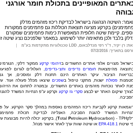
אתרים המאופיינים בתכולת חומר אורגני
בוהה
מר: השיטה הנהוגה בישראל לבדיקת ריכוז מזהמים מדלק
חמימנים) בקרקע מציגה תוצאות הכוללות גם פחמימנים ממקורות
ספים. קיימת שיטה חלופית המאפשרת כימות פחמימנים שמקורם
לק בלבד ולכן מתאימה יותר לשימוש. במאמר שלפניכם נציג שיטה זו
: רן יקיר, ד"ר רפי מנדלבאום, LDD טכנולוגיות מתקדמות בע"מ
רסם בתאריך: 07/2/2016
ישראל מצויים אלפי אתרים החשודים ב
זיהומי קרקע
ממקור דלקי, הנגרמים
תוצאה מהימצאות
חומרים נדיפים
וחצי-נדיפים
, העלולים לגרום לפגיעה
בריאות הציבור. עיקר האתרים הינם תחנות דלק ומוסכים, אך גם
טמנות
פסולת
ישנות, מתקני טיפול ב
שפכים
שיצאו מכלל פעולה ועוד. על
נת לאתר נוכחות מזהמים באתרים החשודים, ובמטרה לתחום את הזיהום
צורך שיקום האתר יש לבצע
סקרי גז קרקע
וקרקע ע"פ הנחיות המשרד להגנת
סביבה.
וגמאות קרקע לקביעת ריכוז המזהמים נאספות במהלך סקר הקרקע. על פי
נחיות המשרד להגנת הסביבה, האנליזה לבדיקת תכולת פחמימני
לק
TPH
-
ydrocarbon)
H
etroleum
P
otal
T
), בקרקע יכולה להיות מבוצעת על
י שיטת
EPA 418.1
או שיטה שוות ערך לאחר אישור מנהל.