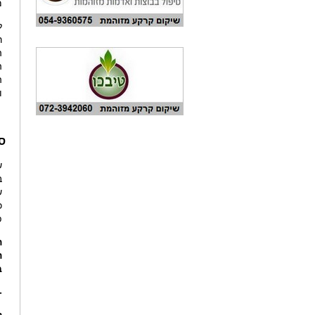
מ
ל
ר
ה
ה
ה
ו
ס
ש
ב
ש
כ
פ
ה
ה
ב
-
ק