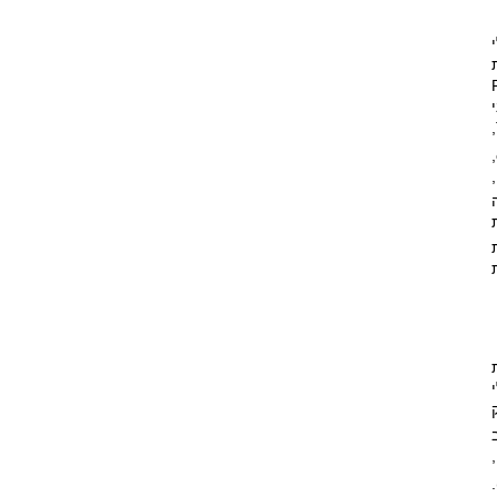
,
,
)