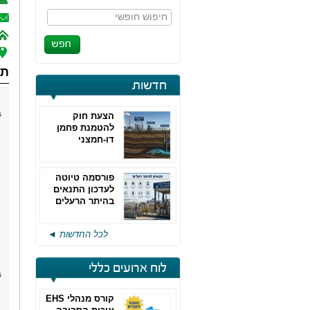
חיפוש חופשי
תח
חדשות
ב
הצעת חוק
להטמנת פחמן
דו-חמצני
פורסמה טיוטה
לעדכון התנאים
בהיתר הרעלים
של חברות גפ"מ
לכל החדשות ◄
לוח ארועים כללי
ב
קורס מנהלי EHS