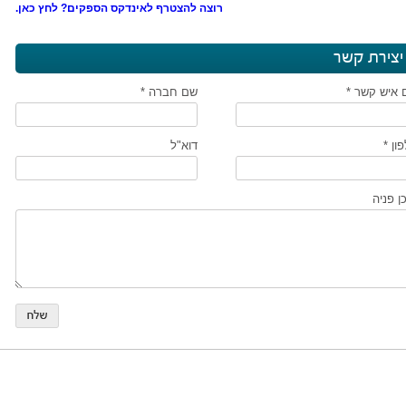
רוצה להצטרף לאינדקס הספקים? לחץ כאן.
יצירת קשר
 איש קשר *
שם חברה *
ון *
דוא"ל
ן פניה