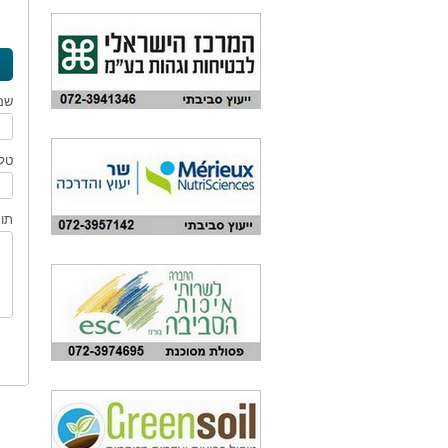
שם
טלפ
תוכ