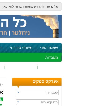
שלום אורח!
להרשמה/התחברות לחץ כאן
שאגת הארי
משפט סביבתי
רי
מעבדות
זיהום אוויר
חומרים מסוכנים
ש
אינדקס ספקים
t
אי
קטגוריה
תת קטגוריה