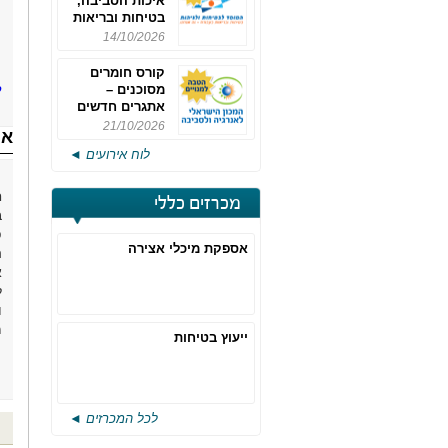
איכות הסביבה,
בטיחות ובריאות
תעסוקתית
14/10/2026
קורס חומרים
ל
מסוכנים –
אתגרים חדשים
והערכות לחוק
21/10/2026
או
רישוי משולב -
לוח אירועים ◄
מחזור 4
ח
מכרזים כללי
ב
פ
אספקת מיכלי אצירה
ל
ו
מ
ייעוץ בטיחות
לכל המכרזים ◄