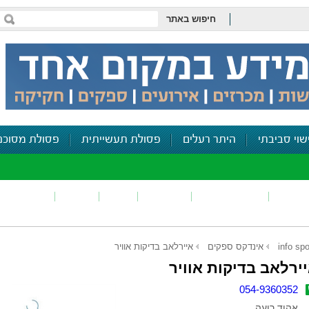
חיפוש באתר
שוי סביבתי
היתר רעלים
פסולת תעשייתית
פסולת מסוכנ
פכים
זיהום קרקע
פסולת
ריח
רעש
דיווח סביב
info spo
אינדקס ספקים
איירלאב בדיקות אוויר
ירלאב בדיקות אוויר
054-9360352
אהוד רועה