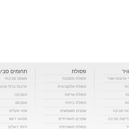
ויר
פסולת
תחומים סביב
ר ארובות אוויר
פסולת מסוכנת
משפט סביבתי
תי
פסולת אלקטרונית
חרבות ברזל ואיכו
ות
פסולת אריזות
הסביבה
ות
פסולת ביתית
אסבסט
כות סביבה
שמנים משומשים
שינוי אקלים
יקות סביבה
שפכים תעשייתיים
מפגעי רעש
ר
פסולת תעשייתית
היתר רעלים