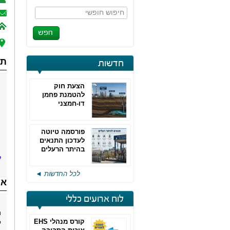
חיפוש חופשי
תח
חדשות
הצעת חוק
להטמנת פחמן
דו-חמצני
פורסמה טיוטה
לעדכון התנאים
בהיתר הרעלים
ל
של חברות גפ"מ
לכל החדשות ◄
או
לוח ארועים כללי
קורס מנהלי EHS
ק