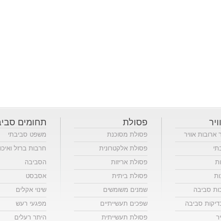
ויר
פסולת
תחומים סביב
ר ארובות אוויר
פסולת מסוכנת
משפט סביבתי
תי
פסולת אלקטרונית
חרבות ברזל ואיכו
ות
פסולת אריזות
הסביבה
ות
פסולת ביתית
אסבסט
כות סביבה
שמנים משומשים
שינוי אקלים
יקות סביבה
שפכים תעשייתיים
מפגעי רעש
ר
פסולת תעשייתית
היתר רעלים