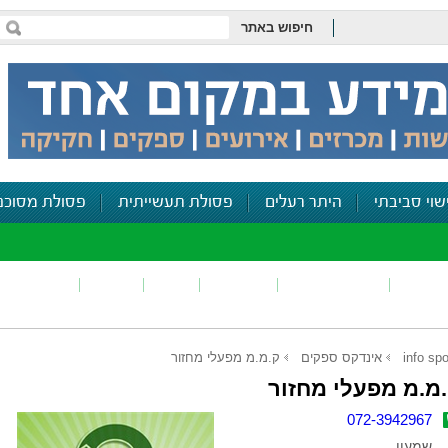
חיפוש באתר
שוי סביבתי
היתר רעלים
פסולת תעשייתית
פסולת מסוכנ
פכים
זיהום קרקע
פסולת
ריח
רעש
דיווח סביב
info spo
אינדקס ספקים
ק.מ.מ מפעלי מחזור
מ.מ מפעלי מחזור
072-3942967
שמעון