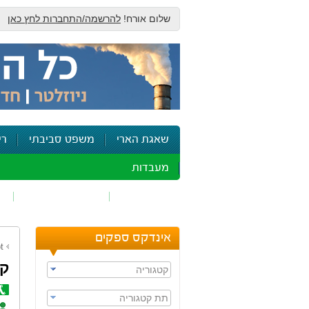
שלום אורח!
להרשמה/התחברות לחץ כאן
שאגת הארי
משפט סביבתי
רי
מעבדות
זיהום אוויר
חומרים מסוכנים
ש
אינדקס ספקים
t
ק.
קטגוריה
תת קטגוריה