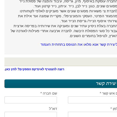
חברה עוסקת באיסוף, מיון, גריסה, עיבוד והפצה של פסולת נייר
סוגים שונים, כגון: נייר לבן, נייר .עיתון, נייר קרטון ועוד.
חברת צי משאיות מסוגים שונים אשר מעניקים לאלפי לקוחותינו
המגזר הפרטי, העסקי והמוניציפלי, מקריית שמונה ועד אילת את
ירותי איסוף הנייר/ גריסת הנייר ועוד.
חברה בעלת ניסיון עתיר שנים ומעניקה את שירותיה בפריסה ארצית
בור כל סוגי הפסולת היבשה. לחברה ארבעה אתרי פעילות לאורכה של
ארץ, לטיפול בחומרים השונים.
יצירת קשר אנא מלאו את הטופס בתחתית העמוד
רוצה להצטרף לאינדקס הספקים? לחץ כאן.
יצירת קשר
 איש קשר *
שם חברה *
ון *
דוא"ל