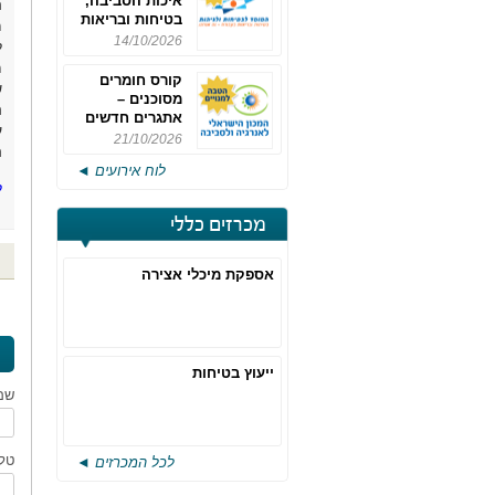
איכות הסביבה,
ה
בטיחות ובריאות
מ
תעסוקתית
14/10/2026
ל
מ
קורס חומרים
ש
מסוכנים –
ה
אתגרים חדשים
ע
והערכות לחוק
21/10/2026
ה
רישוי משולב -
לוח אירועים ◄
מחזור 4
ל
מכרזים כללי
אספקת מיכלי אצירה
ייעוץ בטיחות
שם
טלפ
לכל המכרזים ◄