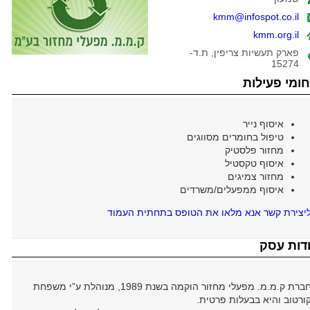
kmm@infospot.co.il
kmm.org.il
פארק תעשיות צריפין, ת.ד-
15274
ומי פעילות
איסוף נייר
טיפול בחומרים מסווגים
מחזור פלסטיק
איסוף טקסטיל
מחזור צמיגים
איסוף ממפעלים/משרדים
יצירת קשר אנא מלאו את הטופס בתחתית העמוד
דות עסק
חברת ק.מ.מ. מפעלי מחזור הוקמה בשנת 1989, מנוהלת ע”י משפחת
ורטוב והיא בבעלות פרטית.