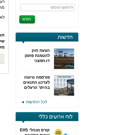
רעש
חיפוש חופשי
מתח
לאו
תא
חדשות
שע
מק
הצעת חוק
להטמנת פחמן
דו-חמצני
פורסמה טיוטה
לעדכון התנאים
בהיתר הרעלים
של חברות גפ"מ
לכל החדשות ◄
לוח ארועים כללי
קורס מנהלי EHS