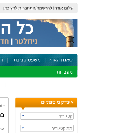
שלום אורח!
להרשמה/התחברות לחץ כאן
שאגת הארי
משפט סביבתי
רי
מעבדות
זיהום אוויר
חומרים מסוכנים
ש
אינדקס ספקים
ot
כנ
קטגוריה
תת קטגוריה
המש