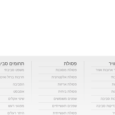
ויר
פסולת
תחומים סביב
ר ארובות אוויר
פסולת מסוכנת
משפט סביבתי
תי
פסולת אלקטרונית
חרבות ברזל ואיכו
ות
פסולת אריזות
הסביבה
ות
פסולת ביתית
אסבסט
כות סביבה
שמנים משומשים
שינוי אקלים
יקות סביבה
שפכים תעשייתיים
מפגעי רעש
ר
פסולת תעשייתית
היתר רעלים