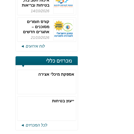
איכות הסביבה,
בטיחות ובריאות
תעסוקתית
14/10/2026
קורס חומרים
מסוכנים –
אתגרים חדשים
והערכות לחוק
21/10/2026
רישוי משולב -
לוח אירועים ◄
מחזור 4
מכרזים כללי
אספקת מיכלי אצירה
ייעוץ בטיחות
לכל המכרזים ◄