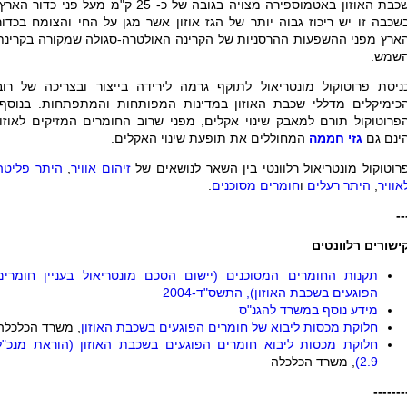
שכבת האוזון באטמוספירה מצויה בגובה של כ- 25 ק"מ מעל פני כדור האר
שכבה זו יש ריכוז גבוה יותר של הגז אוזון אשר מגן על החי והצומח בכדור
ארץ מפני ההשפעות ההרסניות של הקרינה האולטרה-סגולה שמקורה בקרינת
שמש
.
ניסת פרוטוקול מונטריאול לתוקף גרמה לירידה בייצור ובצריכה של רוב
כימיקלים מדללי שכבת האוזון במדינות המפותחות והמתפתחות. בנוסף,
פרוטוקול תורם למאבק שינוי אקלים, מפני שרוב החומרים המזיקים לאוזון
ינם גם
גזי חממה
המחוללים את תופעת שינוי האקלים.
רוטוקול מונטריאול רלוונטי בין השאר לנושאים של
זיהום אוויר
,
היתר פליטה
אוויר
,
היתר רעלים
ו
חומרים מסוכנים
.
--
ישורים רלוונטים
תקנות החומרים המסוכנים (יישום הסכם מונטריאול בעניין חומרים
הפוגעים בשכבת האוזון), התשס"ד-2004
מידע נוסף במשרד להגנ"ס
חלוקת מכסות ליבוא של חומרים הפוגעים בשכבת האוזון
, משרד הכלכלה
חלוקת מכסות ליבוא חומרים הפוגעים בשכבת האוזון (הוראת מנכ"ל
2.9)
, משרד הכלכלה
-------