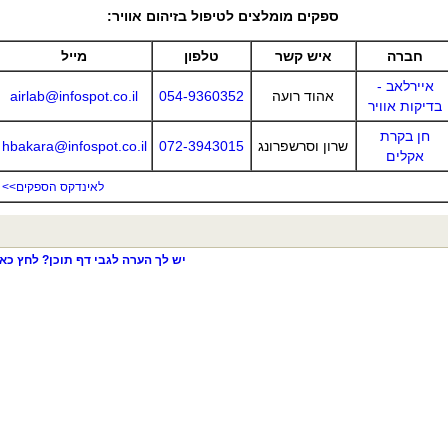
ספקים מומלצים לטיפול בזיהום אוויר:
חברה
איש קשר
טלפון
מייל
איירלאב -
אהוד רועה
054-9360352
airlab@infospot.co.il
בדיקות אוויר
חן בקרת
שרון וסרשפרונג
072-3943015
hbakara@infospot.co.il
אקלים
לאינדקס הספקים>>
יש לך הערה לגבי דף תוכן? לחץ כאן