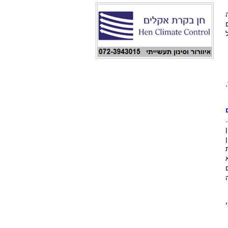
 עליה
.