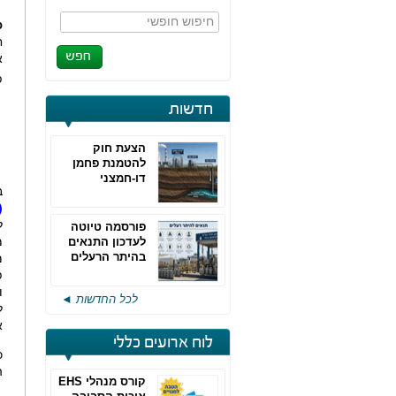
חיפוש חופשי
פ
ח
א
פ
חדשות
הצעת חוק
להטמנת פחמן
דו-חמצני
ב
(
ל
פורסמה טיוטה
לעדכון התנאים
בהיתר הרעלים
מ-85
של חברות גפ"מ
פ
ו
לכל החדשות ◄
ל
א
לוח ארועים כללי
כ
ה
קורס מנהלי EHS