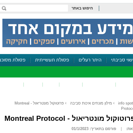
חיפוש באתר
שוי סביבתי
היתר רעלים
פסולת תעשייתית
פסולת מסוכנ
פכים
זיהום קרקע
פסולת
ריח
רעש
דיווח סביב
info spot
מילון מונחים איכות סביבה
פרוטוקול מונטריאול - Montreal
Protoc
וטוקול מונטריאול - Montreal Protocol
ת:
פורסם בתאריך: 01/1/2023