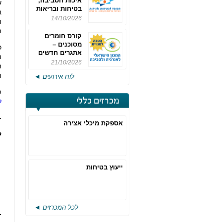
איכות הסביבה,
בטיחות ובריאות
ב
תעסוקתית
14/10/2026
ה
ה
קורס חומרים
מסוכנים –
כ
אתגרים חדשים
ה
והערכות לחוק
21/10/2026
ה
רישוי משולב -
ה
לוח אירועים ◄
מחזור 4
פ
מכרזים כללי
ל
-
אספקת מיכלי אצירה
ק
ייעוץ בטיחות
לכל המכרזים ◄
-