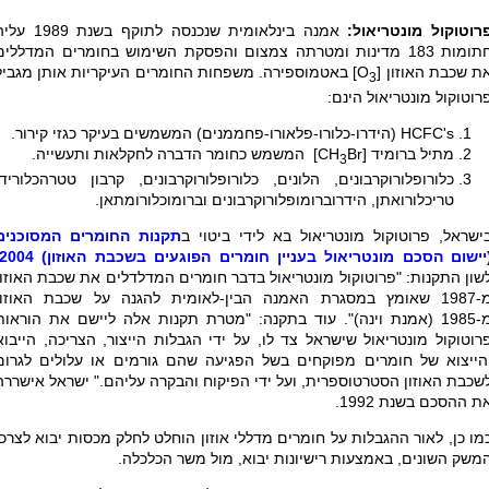
רוטוקול מונטריאול:
אמנה בינלאומית שנכנסה לתוקף בשנת 1989
תומות
183
מדינות ומטרתה צמצום והפסקת השימוש בחומרים המדללים
ת שכבת האוזון [
O
] באטמוספירה. משפחות החומרים העיקריות אותן מגביל
3
רוטוקול מונטריאול הינם:
HCFC's
(הידרו-כלורו-פלאורו-פחממנים) המשמשים בעיקר כגזי קירור.
מתיל ברומיד [
Br
CH
] המשמש כחומר הדברה לחקלאות ותעשייה.
3
כלורופלורוקרבונים, הלונים, כלורופלורוקרבונים, קרבון טטרהכלוריד,
טריכלורואתן, הידרוברומופלורוקרבונים וברומוכלורומתאן.
ישראל, פרוטוקול מונטריאול בא לידי ביטוי ב
תקנות החומרים המסוכנים
יישום הסכם מונטריאול בעניין חומרים הפוגעים בשכבת האוזון) 2004
שון התקנות:
"
פרוטוקול מונטריאול בדבר חומרים המדלדלים את שכבת האוזון
מ-1987 שאומץ במסגרת האמנה הבין-לאומית להגנה על שכבת האוזון
19 (אמנת וינה
(
". עוד בתקנה: "מטרת תקנות אלה ליישם את הוראות
רוטוקול מונטריאול שישראל צד לו, על ידי הגבלות הייצור, הצריכה, הייבוא
הייצוא של חומרים מפוקחים בשל הפגיעה שהם גורמים או עלולים לגרום
שכבת האוזון הסטרטוספרית, ועל ידי הפיקוח והבקרה עליהם
.
" ישראל אישררה
ת ההסכם בשנת 1992.
מו כן, לאור ההגבלות על חומרים מדללי אוזון הוחלט לחלק מכסות יבוא לצרכי
משק השונים, באמצעות רישיונות יבוא, מול משר הכלכלה.