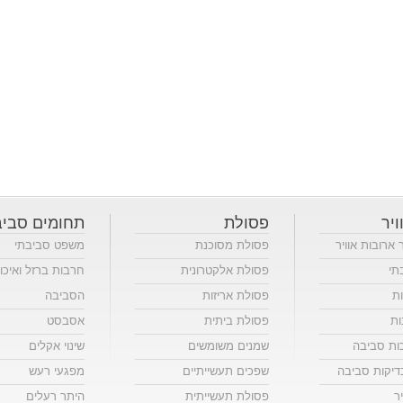
ויר
פסולת
תחומים סביב
ר ארובות אוויר
פסולת מסוכנת
משפט סביבתי
תי
פסולת אלקטרונית
חרבות ברזל ואיכו
ות
פסולת אריזות
הסביבה
ות
פסולת ביתית
אסבסט
כות סביבה
שמנים משומשים
שינוי אקלים
יקות סביבה
שפכים תעשייתיים
מפגעי רעש
ר
פסולת תעשייתית
היתר רעלים