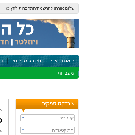
שלום אורח!
להרשמה/התחברות לחץ כאן
שאגת הארי
משפט סביבתי
רי
מעבדות
זיהום אוויר
חומרים מסוכנים
ש
אינדקס ספקים
ol
קטגוריה
פר
תת קטגוריה
מא