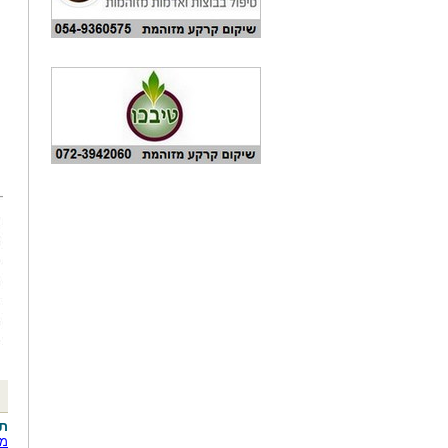
תג
מז