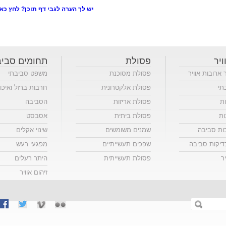
יש לך הערה לגבי דף תוכן? לחץ כאן
ויר
פסולת
תחומים סביב
ר ארובות אוויר
פסולת מסוכנת
משפט סביבתי
תי
פסולת אלקטרונית
חרבות ברזל ואיכו
ות
פסולת אריזות
הסביבה
ות
פסולת ביתית
אסבסט
כות סביבה
שמנים משומשים
שינוי אקלים
יקות סביבה
שפכים תעשייתיים
מפגעי רעש
ר
פסולת תעשייתית
היתר רעלים
זיהום אוויר