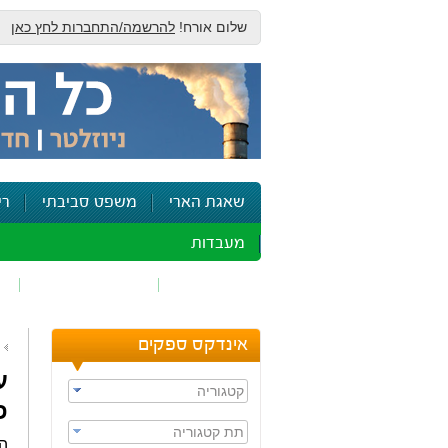
שלום אורח!
להרשמה/התחברות לחץ כאן
שאגת הארי
משפט סביבתי
רי
מעבדות
זיהום אוויר
חומרים מסוכנים
ש
אינדקס ספקים
ע
קטגוריה
פ
תת קטגוריה
המ