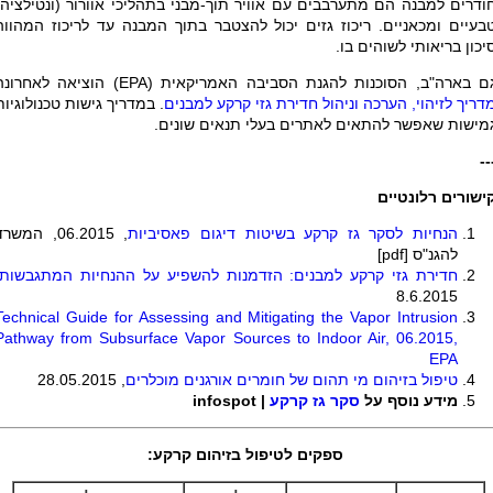
ודרים למבנה הם מתערבבים עם אוויר תוך-מבני בתהליכי אוורור (ונטילציה)
בעיים ומכאניים. ריכוז גזים יכול להצטבר בתוך המבנה עד לריכוז המהווה
יכון בריאותי לשוהים בו
.
ם בארה"ב, הסוכנות להגנת הסביבה האמריקאית
(EPA)
הוציאה לאחרונה
דריך לזיהוי, הערכה וניהול חדירת גזי קרקע למבנים
. במדריך גישות טכנולוגיות
מישות שאפשר להתאים לאתרים בעלי תנאים שונים.
--
ישורים רלונטיים
הנחיות לסקר גז קרקע בשיטות דיגום פאסיביות
, 06.2015, המשר
להגנ"ס [pdf]
חדירת גזי קרקע למבנים: הזדמנות להשפיע על ההנחיות המתגבשות
8.6.2015
Technical Guide for Assessing and Mitigating the Vapor Intrusion
Pathway from Subsurface Vapor Sources to Indoor Air, 06.2015,
EPA
טיפול בזיהום מי תהום של חומרים אורגנים מוכלרים
, 28.05.2015
מידע נוסף על
סקר גז קרקע
| infospot
ספקים לטיפול בזיהום קרקע: