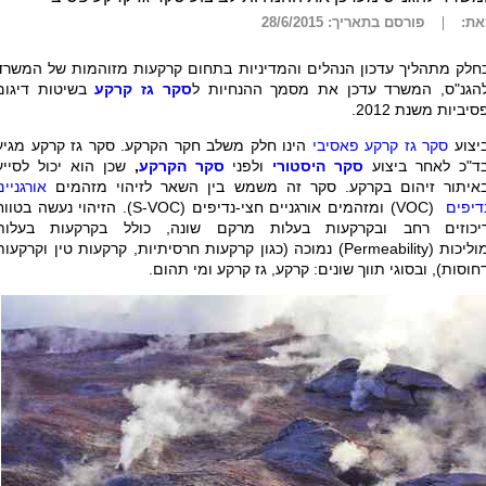
ת:
פורסם בתאריך: 28/6/2015
חלק מתהליך עדכון הנהלים והמדיניות בתחום קרקעות מזוהמות של המשרד
הגנ"ס, המשרד עדכן את מסמך ההנחיות ל
סקר גז קרקע
בשיטות דיגום
סיביות משנת 2012.
יצוע
סקר גז קרקע פאסיבי
הינו חלק משלב חקר הקרקע. סקר גז קרקע מגיע
ד"כ לאחר ביצוע
סקר היסטורי
ולפני
סקר הקרקע
,
שכן הוא יכול לסייע
איתור זיהום בקרקע. סקר זה משמש בין השאר לזיהוי מזהמים
אורגניים
דיפים
(VOC)
ומזהמים אורגניים חצי-נדיפים
(S-VOC)
. הזיהוי נעשה בטווח
יכוזים רחב ובקרקעות בעלות מרקם שונה, כולל בקרקעות בעלות
וליכות
(Permeability)
נמוכה (כגון קרקעות חרסיתיות, קרקעות טין וקרקעות
חוסות), ובסוגי תווך שונים: קרקע, גז קרקע ומי תהום
.