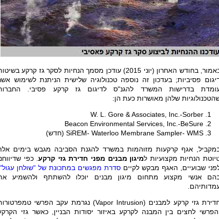
כאמור, בחודש האחרון (יוני 2015) עודכן מסמך הנחיות לסקר גז קרקע בשיטו
יגום פסיביות; בעדכון זה נוספה טכנולוגיה שלישית הניתנת לשימוש אשר
ומדת בדרישות המשרד להגנ"ס לדיגום גז קרקע פסיבי. החברות
הטכנולוגיות שלהן מאושרות כעת הן:
W. L. Gore & Associates, Inc.-Sorber
Beacon Environmental Services, Inc.-BeSure
SiREM- Waterloo Membrane Sampler- WMS (
חדש
)
מקביל, אגף קרקעות מזוהמות במשרד להגנת הסביבה מגבש בימים אלה
יוטת הנחיות מקצועיות ל
מיגון מבנים מפני חדירת גזי קרקע
. כפי שדיווחנו
פני שבועיים, האגף מבקש לקיים
סדרת מפגשים במתכונת של "שולחן עגול"
הם אנשי מקצוע מתחום מיגון מבנים יוכלו להשתתף ולהשמיע את
מדותיהם
.
דירת גזי קרקע למבנים (
Vapor Intrusion
) נגרמת עקב הפרשי טמפרטורות
הפרשי לחצים בין המבנה לקרקע באיזור יסודות הבניין, כאשר גזי הקרקע