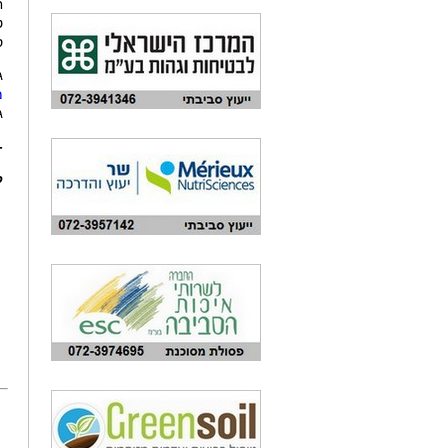
ח
ט
ס
ג
מ
ג
-
ק