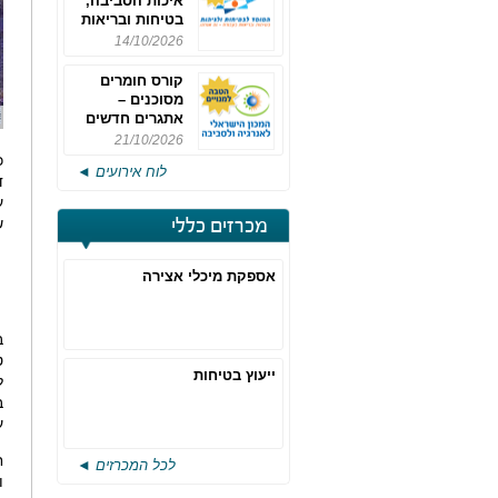
איכות הסביבה,
בטיחות ובריאות
תעסוקתית
14/10/2026
קורס חומרים
מסוכנים –
אתגרים חדשים
והערכות לחוק
21/10/2026
רישוי משולב -
לוח אירועים ◄
מחזור 4
ד
ע
ש
מכרזים כללי
אספקת מיכלי אצירה
ב
ט
ייעוץ בטיחות
ל
ב
ע
ח
לכל המכרזים ◄
ו