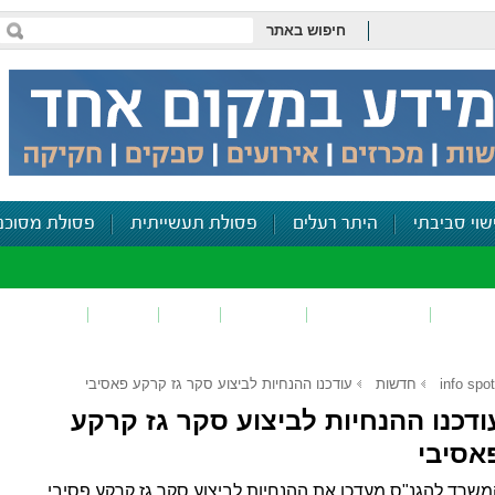
חיפוש באתר
שוי סביבתי
היתר רעלים
פסולת תעשייתית
פסולת מסוכנ
פכים
זיהום קרקע
פסולת
ריח
רעש
דיווח סביב
info spot
חדשות
עודכנו ההנחיות לביצוע סקר גז קרקע פאסיבי
ודכנו ההנחיות לביצוע סקר גז קרקע
אסיבי
שרד להגנ"ס מעדכן את ההנחיות לביצוע סקר גז קרקע פסיבי