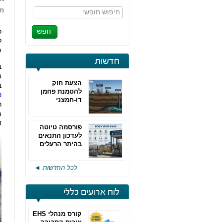
מא
חיפוש חופשי
כ
ל
פ
חדשות
ב
ב
הצעת חוק
ב
להטמנת פחמן
נ
דו-חמצני
ר
מ
ד
פורסמה טיוטה
לעדכון התנאים
בהיתר הרעלים
של חברות גפ"מ
לכל החדשות ◄
לוח ארועים כללי
קורס מנהלי EHS