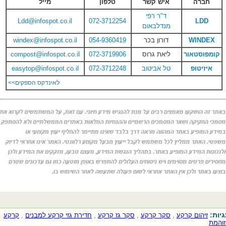
חברה
איש קשר
טלפון
מייל
ד"ר רפי
Ldd@infospot.co.il
072-3712254
LDD
מנדלבאום
WINDEX
דורון בכר
054-9360419
windex@infospot.co.il
קומפוסטאור
ליאת גרוס
072-3719906
compost@infospot.co.il
איזיטופ
טל אביטוב
072-3712248
easytop@infospot.co.il
לאינדקס הספקים>>
יות:
זיהום קרקע
,
סקר קרקע
,
סקר גז קרקע
,
חדירת גזי קרקע למבנים
,
קרקע
והמת