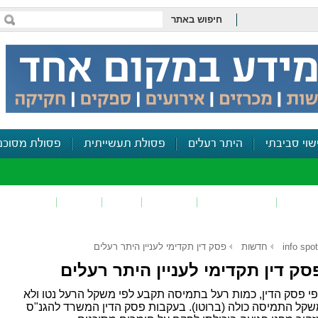
חיפוש באתר
שוי סביבתי
היתר רעלים
פסולת תעשייתית
פסולת מסוכנ
פכים
זיהום קרקע
פסולת
ריח
רעש
דיווח סביב
info spot
חדשות
פסק דין תקדימי לעניין היתר רעלים
סק דין תקדימי לעניין היתר רעלים
י פסק הדין, כמות רעל בתמיסה תקבע לפי משקל הרעל נטו ולא
קל התמיסה כולה (ברוטו). בעקבות פסק הדין המשרד להגנ"ס