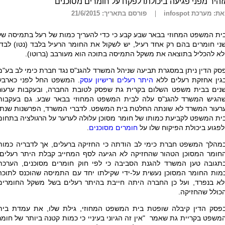
היר מפני פגיעה ביכולתו לפקח על חומרים מסוכנים
ת: מערכת infospot
פורסם בתאריך: 21/6/2015
ית המשפט המחוזי בבאר שבע קבע כי כדי להעריך כמות של רעל בתמיסה של
ני חומרים בהם רק אחד רעיל, יש לשקול את החומר הרעיל בלבד (נטו) לבדו
לא להכליל בתוצאה את משקל התמיסה בתוכה הוא מעורבב (ברוטו).
סק הדין ניתן במסגרת תביעה שניהל המשרד להגנ"ס נגד חברת כימי לב בע"מ
גין אחזקת רעלים ללא
היתר רעלים
ו
רישיון עסק
. המשפט החל לפני כארבע
נים בבית משפט השלום בקרית גת שפסק לטובת החברה, ובעקבות ערעור
הגיש המשרד להגנ"ס עלה לבית המשפט המחוזי בבאר שבע. גם בעקבות
רעור המשרד לא שונתה החלטת בית המשפט. לדברי המשרד, הפרשנות שנתן
ית המשפט לקביעת כמותו של חומר מסוכן עלולה לערער על הרגולציה בתחום
לפגוע ביכולת הפיקוח שלו על
חומרים מסוכנים
.
מהלך המשפט חברת כימי לב הודתה כי החזיקה ברעלים, אך לדבריה כמות
חומר המסוכן הטהור שהחזיקה לא הגיעה לסף המחייב קבלת היתר רעלים.
תגובה טען המשרד להגנת הסביבה כי לפי חוק חומרים מסוכנים, הערכת
מות החומר המסוכן נעשית על-ידי שקילתו יחד עם התמיסה שהוכנס לתוכה
לא בנפרד, ועל כן החברה היתה חייבת בהיתר רעלים בשל משקל החומרים
כולל שהחזיקה.
פסק הדין קיבלה שופטת בית המשפט המחוזי, גילת שלו, את עמדת בית
משפט בקריית גת שאמר "אין זה הגיוני בעיניי כי כמות קטנה ביותר של חומר