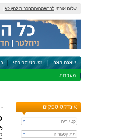
שלום אורח!
להרשמה/התחברות לחץ כאן
שאגת הארי
משפט סביבתי
רי
מעבדות
זיהום אוויר
חומרים מסוכנים
ש
אינדקס ספקים
פ
קטגוריה
לפ
תת קטגוריה
מש