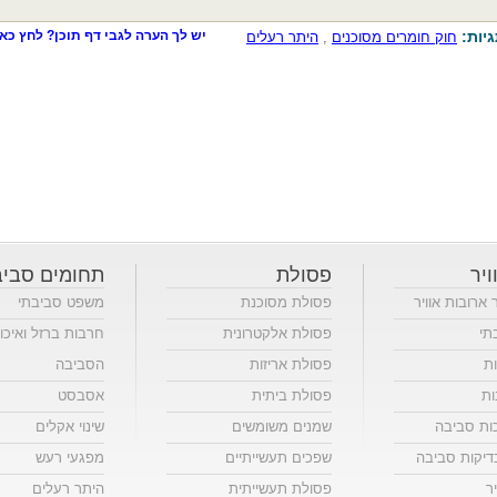
יות:
יש לך הערה לגבי דף תוכן? לחץ כאן
חוק חומרים מסוכנים
,
היתר רעלים
ויר
פסולת
תחומים סביב
ר ארובות אוויר
פסולת מסוכנת
משפט סביבתי
תי
פסולת אלקטרונית
חרבות ברזל ואיכו
ות
פסולת אריזות
הסביבה
ות
פסולת ביתית
אסבסט
כות סביבה
שמנים משומשים
שינוי אקלים
יקות סביבה
שפכים תעשייתיים
מפגעי רעש
ר
פסולת תעשייתית
היתר רעלים