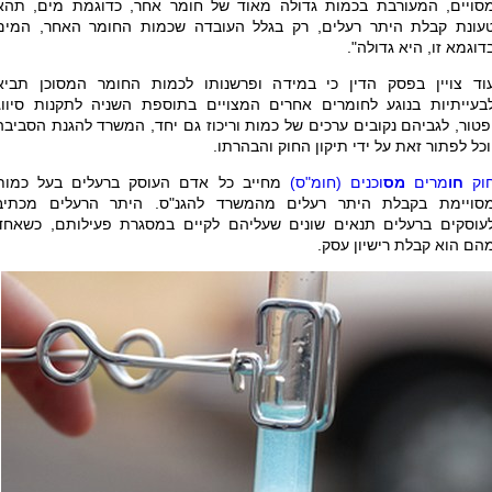
סויים, המעורבת בכמות גדולה מאוד של חומר אחר, כדוגמת מים, תהא
עונת קבלת היתר רעלים, רק בגלל העובדה שכמות החומר האחר, המים
דוגמא זו, היא גדולה".
וד צויין בפסק הדין כי במידה ופרשנותו לכמות החומר המסוכן תביא
בעייתיות בנוגע לחומרים אחרים המצויים בתוספת השניה לתקנות סיווג
פטור, לגביהם נקובים ערכים של כמות וריכוז גם יחד, המשרד להגנת הסביבה
וכל לפתור זאת על ידי תיקון החוק והבהרתו.
וק
חו
מרים
מס
וכנים (חומ"ס)
מחייב כל אדם העוסק ברעלים בעל כמות
סויימת בקבלת היתר רעלים מהמשרד להגנ"ס. היתר הרעלים מכתיב
עוסקים ברעלים תנאים שונים שעליהם לקיים במסגרת פעילותם, כשאחד
הם הוא קבלת רישיון עסק.