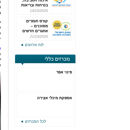
איכות הסביבה,
מ
בטיחות ובריאות
ט
תעסוקתית
14/10/2026
ב
קורס חומרים
ע
מסוכנים –
ל
אתגרים חדשים
ו
והערכות לחוק
21/10/2026
י
רישוי משולב -
לוח אירועים ◄
מחזור 4
ח
מ
מכרזים כללי
ל
מ
פינוי אפר
אספקת מיכלי אצירה
לכל המכרזים ◄