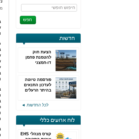
מז
חיפוש חופשי
מא
ב
ש
ו
חדשות
פ
ב
הצעת חוק
ש
להטמנת פחמן
ש
דו-חמצני
ע
ב
ו
פורסמה טיוטה
לעדכון התנאים
ב
בהיתר הרעלים
ה
של חברות גפ"מ
ב
לכל החדשות ◄
כ
ו
ה
לוח ארועים כללי
ב
קורס מנהלי EHS
ה