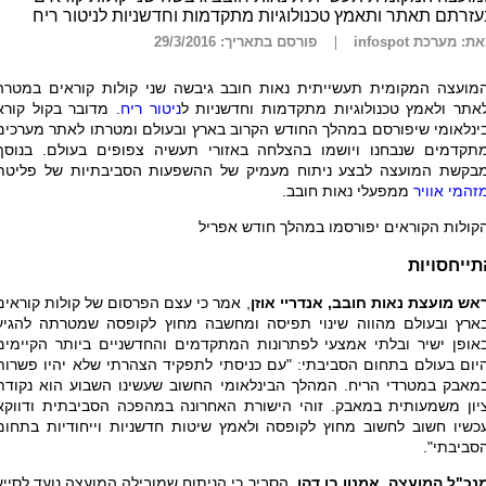
זרתם תאתר ותאמץ טכנולוגיות מתקדמות וחדשניות לניטור ריח
ת: מערכת infospot
פורסם בתאריך: 29/3/2016
מועצה המקומית תעשייתית נאות חובב גיבשה שני קולות קוראים במטרה
אתר ולאמץ טכנולוגיות מתקדמות וחדשניות ל
ניטור ריח
. מדובר בקול קורא
ינלאומי שיפורסם במהלך החודש הקרוב בארץ ובעולם ומטרתו לאתר מערכים
תקדמים שנבחנו ויושמו בהצלחה באזורי תעשיה צפופים בעולם. בנוסף
בקשת המועצה לבצע ניתוח מעמיק של ההשפעות הסביבתיות של פליטת
זהמי אוויר
ממפעלי נאות חובב
.
קולות הקוראים יפורסמו במהלך חודש אפריל
תייחסויות
אש מועצת נאות חובב, אנדריי אוזן
, אמר כי עצם הפרסום של קולות קוראים
ארץ ובעולם מהווה שינוי תפיסה ומחשבה מחוץ לקופסה שמטרתה להגיע
אופן ישיר ובלתי אמצעי לפתרונות המתקדמים והחדשניים ביותר הקיימים
יום בעולם בתחום הסביבתי: "עם כניסתי לתפקיד הצהרתי שלא יהיו פשרות
מאבק במטרדי הריח. המהלך הבינלאומי החשוב שעשינו השבוע הוא נקודת
יון משמעותית במאבק. זוהי הישורת האחרונה במהפכה הסביבתית ודווקא
כשיו חשוב לחשוב מחוץ לקופסה ולאמץ שיטות חדשניות וייחודיות בתחום
סביבתי".
נכ"ל המועצה, אמנון בן דהן
, הסביר כי הניתוח שמובילה המועצה נועד לסייע