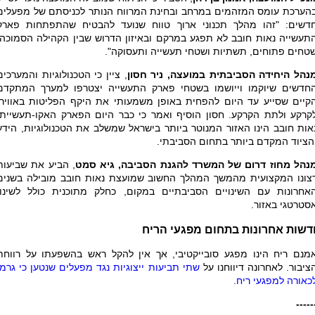
הערכת עומס המזהמים במרחב ובחינת המרווח הנותר לכניסתם של מפעלים
דשים: "זהו מהלך תכנוני ארוך טווח שנועד להבטיח שהתפתחות פארק
תעשייה נאות חובב לא תפגע במרקם ובאיזון הדרוש שבין הקהילה הסמוכה,
טחים פתוחים, תשתיות ושטחי תעשייה ותעסוקה".
נהל היחידה הסביבתית במועצה, ניר חסון
, ציין כי הטכנולוגיות והמערכים
חדשים שיוקמו וייושמו בשטחי פארק התעשייה יצטרפו למערך המתקדם
קיים שסייע עד היום להפחית באופן משמעותי את היקף הפליטות באוויר,
קרקע ולתת הקרקע. חסון הוסיף ואמר כי כבר היום הפארק האקו-תעשייתי
אות חובב הינו האזור המנוטר ביותר בישראל שמשלב את הטכנולוגיות, הידע
הציוד המקדם ביותר בתחום הסביבתי.
נהל מחוז דרום של המשרד להגנת הסביבה, גיא סמט
, הביע את שביעות
צונו המקצועית מהמשך המהלך החשוב שמועצת נאות חובב מובילה בשנים
אחרונות עם השינויים הסביבתיים במקום, כחלק מתוכנית כולל לשינוי
סטרטגי באזור.
דשות אחרונות בתחום מפגעי הריח
מנם ריח הינו מפגע סובייקטיבי, אך אין להקל ראש בהשפעתו על רווחת
ציבור. לאחרונה דיווחנו על
שתי תביעות ייצוגיות נגד מפעלים שנטען כי גרמו
כאורה למפגעי ריח
.
-----