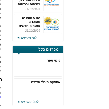
איכות הסביבה,
ב
בטיחות ובריאות
תעסוקתית
ח
14/10/2026
ה
קורס חומרים
ש
מסוכנים –
מ
אתגרים חדשים
והערכות לחוק
ה
21/10/2026
רישוי משולב -
ה
לוח אירועים ◄
מחזור 4
ל
נ
ו
מכרזים כללי
מ
פינוי אפר
ר
ה
א
ח
אספקת מיכלי אצירה
א
ה
ל
לכל המכרזים ◄
-