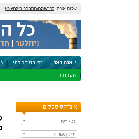
שלום אורח!
להרשמה/התחברות לחץ כאן
שאגת הארי
משפט סביבתי
רי
מעבדות
זיהום אוויר
חומרים מסוכנים
ש
אינדקס ספקים
ק
קטגוריה
מ
תת קטגוריה
המ