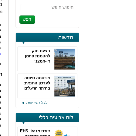
בע
חיפוש חופשי
מא
ה
ל
ב
חדשות
מ
מ
הצעת חוק
מ
להטמנת פחמן
דו-חמצני
ה
ה
פורסמה טיוטה
לעדכון התנאים
ר
בהיתר הרעלים
ב
של חברות גפ"מ
ב
ה
לכל החדשות ◄
ב
צ
לוח ארועים כללי
ע
ה
קורס מנהלי EHS
מ