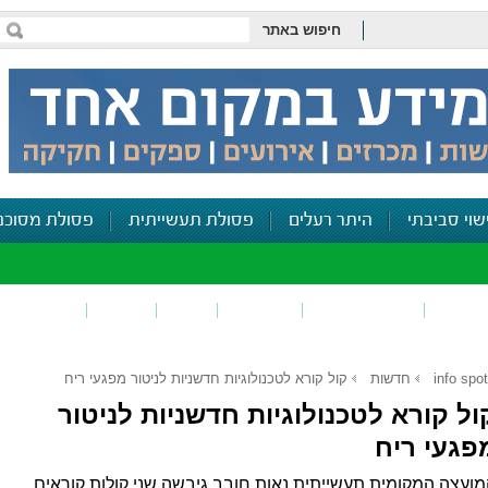
חיפוש באתר
שוי סביבתי
היתר רעלים
פסולת תעשייתית
פסולת מסוכנ
פכים
זיהום קרקע
פסולת
ריח
רעש
דיווח סביב
info spot
חדשות
קול קורא לטכנולוגיות חדשניות לניטור מפגעי ריח
ול קורא לטכנולוגיות חדשניות לניטור
פגעי ריח
ועצה המקומית תעשייתית נאות חובב גיבשה שני קולות קוראים