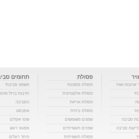
ויר
פסולת
תחומים סביב
ר ארובות אוויר
פסולת מסוכנת
משפט סביבתי
תי
פסולת אלקטרונית
חרבות ברזל ואיכו
ות
פסולת אריזות
הסביבה
ות
פסולת ביתית
אסבסט
כות סביבה
שמנים משומשים
שינוי אקלים
יקות סביבה
שפכים תעשייתיים
מפגעי רעש
ר
פסולת תעשייתית
היתר רעלים