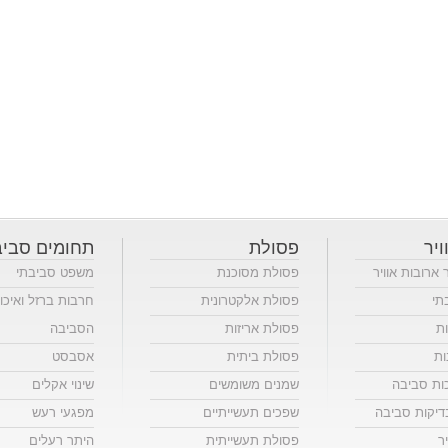
ויר
פסולת
תחומים סביב
ר ארובות אוויר
פסולת מסוכנת
משפט סביבתי
תי
פסולת אלקטרונית
חרבות ברזל ואיכו
ות
פסולת אריזות
הסביבה
ות
פסולת ביתית
אסבסט
כות סביבה
שמנים משומשים
שינוי אקלים
יקות סביבה
שפכים תעשייתיים
מפגעי רעש
ר
פסולת תעשייתית
היתר רעלים