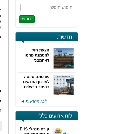
חיפוש חופשי
א
כ
ת
חדשות
ב
הצעת חוק
להטמנת פחמן
דו-חמצני
פורסמה טיוטה
לעדכון התנאים
בהיתר הרעלים
כ
של חברות גפ"מ
פ
לכל החדשות ◄
ד
לוח ארועים כללי
קורס מנהלי EHS