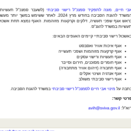
בי חיים, מונה לתפקיד סמנכ"ל רישוי סביבתי
(לשעבר סמנכ"ל תעשיות)
המשרד להגנת הסביבה בחודש מרץ 2024. לאחר ששימש במשך יותר מעש
ראש אגף שפכי תעשיה, דלקים וקרקעות מזוהמות. האגף נמצא תחת אשכול
עשיות במשרד להגנ"ס.
אשכול רישוי סביבתיי קיימים האגפים הבאים:
אגף איכות אוויר ואסבסט
אגף קרקעות מזוהמות ושפכי תעשייה
אגף תעשיות ורישוי עסקים
אגף חומרים מסוכנים, חירום וסייבר
אגף תחבורה (זיהום אוויר מתחבורה)
אגף אנרגיה ושינוי אקלים
אגף רישוי סביבתי משולב
תבה על
מינוי אבי חיים לסמנכ"ל רישוי סביבתי
במשרד להגנת הסביבה.
רטי קשר:
וא"ל:
avih@sviva.gov.il