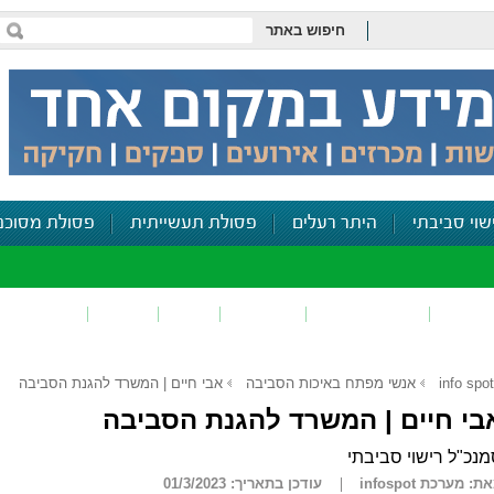
חיפוש באתר
שוי סביבתי
היתר רעלים
פסולת תעשייתית
פסולת מסוכנ
פכים
זיהום קרקע
פסולת
ריח
רעש
דיווח סביב
info spot
אנשי מפתח באיכות הסביבה
אבי חיים | המשרד להגנת הסביבה
בי חיים | המשרד להגנת הסביבה
נכ"ל רישוי סביבתי
ת: מערכת infospot
עודכן בתאריך: 01/3/2023