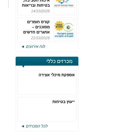
איכות הסביבה,
בטיחות ובריאות
תעסוקתית
14/10/2026
קורס חומרים
מסוכנים –
אתגרים חדשים
והערכות לחוק
21/10/2026
רישוי משולב -
לוח אירועים ◄
מחזור 4
מכרזים כללי
אספקת מיכלי אצירה
ייעוץ בטיחות
לכל המכרזים ◄