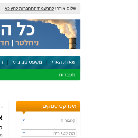
שלום אורח!
להרשמה/התחברות לחץ כאן
שאגת הארי
משפט סביבתי
רי
מעבדות
זיהום אוויר
חומרים מסוכנים
ש
אינדקס ספקים
א
קטגוריה
סמ
תת קטגוריה
מא