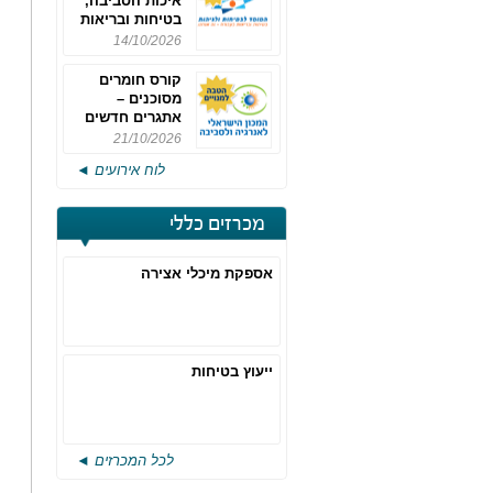
איכות הסביבה,
בטיחות ובריאות
תעסוקתית
14/10/2026
קורס חומרים
מסוכנים –
אתגרים חדשים
והערכות לחוק
21/10/2026
רישוי משולב -
לוח אירועים ◄
מחזור 4
מכרזים כללי
אספקת מיכלי אצירה
ייעוץ בטיחות
לכל המכרזים ◄