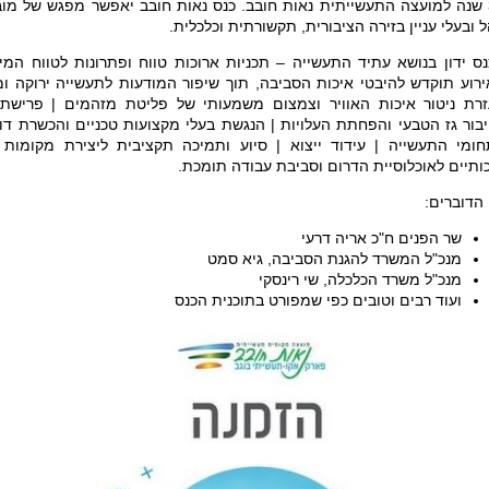
30 שנה למועצה התעשייתית נאות חובב. כנס נאות חובב יאפשר מפגש של מוב
 ובעלי עניין בזירה הציבורית, תקשורתית וכלכלית.
ס ידון בנושא עתיד התעשייה – תכניות ארוכות טווח ופתרונות לטווח המיד
רוע תוקדש להיבטי איכות הסביבה, תוך שיפור המודעות לתעשייה ירוקה 
רת ניטור איכות האוויר וצמצום משמעותי של פליטת מזהמים | פרישת
בור גז הטבעי והפחתת העלויות | הנגשת בעלי מקצועות טכניים והכשרת דו
ומי התעשייה | עידוד ייצוא | סיוע ותמיכה תקציבית ליצירת מקומות
ותיים לאוכלוסיית הדרום וסביבת עבודה תומכת.
 הדוברים:
שר הפנים ח"כ אריה דרעי
מנכ"ל המשרד להגנת הסביבה, גיא סמט
מנכ"ל משרד הכלכלה, שי רינסקי
ועוד רבים וטובים כפי שמפורט בתוכנית הכנס