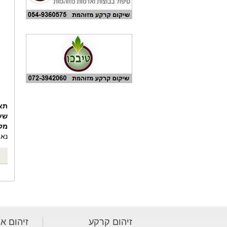
תא
שע
מק
נאו
זיהום קרקע
זיהום או