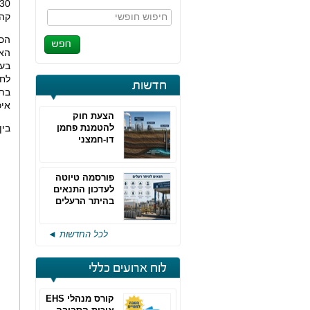
חיפוש חופשי
קהל
הכנ
האי
בעז
לחי
חדשות
בתח
איכ
הצעת חוק
להטמנת פחמן
בין
דו-חמצני
פורסמה טיוטה
לעדכון התנאים
בהיתר הרעלים
של חברות גפ"מ
לכל החדשות ◄
לוח ארועים כללי
קורס מנהלי EHS