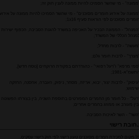
ממונה" - מי שהשר הסמיכו להיות ממונה לענין חוק זה;
ממונה על אירוע חומרים מסוכנים" - מי שהשר הסמיכו להיות ממונה על אירוע
ומרים מסוכנים לפי הוראות סעיף 16ג1;
המנהל" - הממונה הבכיר על האכיפה במשרד להגנת הסביבה, הכפוף ישירות
מנהל הכללי של המשרד;
מעשה" - לרבות מחדל;
מצרך" - לרבות חומר גלם;
סמי מרפא" ו"רעל רפואי" - כהגדרתם בפקודת הרוקחים [נוסח חדש],
תשמ"א-1981;
עיסוק" - לרבות יצור, יבוא, אריזה, מסחר, ניפוק, העברה, אחסנה, החזקה
שימוש;
רעל" - כל חומר מן החמרים המפורטים בתוספת השניה, בין בצורתו הפשוטה
בין מעורב או ממוזג בחמרים אחרים;
השר" - השר לאיכות הסביבה.
וי
ל מקום למכירת חמרים מסוכנים טעון רישוי לפי חוק רישוי עסקים,