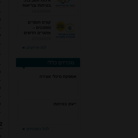
איכות הסביבה,
"
בטיחות ובריאות
תעסוקתית
14/10/2026
"
ח
קורס חומרים
מסוכנים –
"
אתגרים חדשים
ל
והערכות לחוק
21/10/2026
רישוי משולב -
"
לוח אירועים ◄
מחזור 4
"
מכרזים כללי
"
ה
אספקת מיכלי אצירה
"
ו
"
ו
ייעוץ בטיחות
"
2.חובת ריש
לכל המכרזים ◄
כ