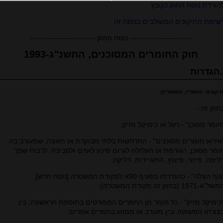
הורדת נוסח החוק כקובץ
שימת התיקונים המשולבים בנוסח זה
------------------------- נוסח החוק --------------------------
חוק החומרים המסוכנים, התשנ"ג-1993
ת
תיקונים: התשנ"ז, התשס"ה)
חוק זה -
חומר מסוכן" - רעל או כימיקל מזיק;
אירוע חומרים מסוכנים" - התרחשות בלתי מבוקרת או תאונה, שמעורב בה
ומר מסוכן, הגורמת או העלולה לגרום סיכון לאדם ולסביבה, לרבות שפך,
ליפה, פיזור, פיצוץ, התאיידות, דליקה;
"גוף הצלה" - כהגדרתו בסעיף 90א לפקודת המשטרה [נוסח חדש],
של"א-1971 (בחוק זה פקודת המשטרה);
כימיקל מזיק" - כל חומר מן החמרים המפורטים בתוספת הראשונה, בין
צורתו הפשוטה ובין מעורב או ממוזג בחמרים אחרים;