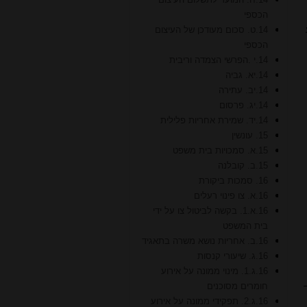
הכספי
14.ט. סכום מעודכן של העיצום
הכספי
14.י .הפרשי הצמדה וריבית
14.יא. גביה
14.יב. עתירה
14.יג. פרסום
14.יד. שמירת אחריות פלילית
15. עונשין
15.א. סמכויות בית משפט
15.ב. קובלנה
16. סמכות ביקורת
16.א. צו פינוי רעלים
16.א.1. בקשה לביטול צו על ידי
בית המשפט
16.ב. אחריות נושא משרה בתאגיד
16.ג. שיעורי קנסות
16.ג.1. מינוי ממונה על אירוע
חומרים מסוכנים
16.ג.2. תפקידי ממונה על אירוע