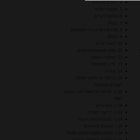
4. רעלים מיובאים
5. פנקסי רעלים
6.החסנת רעלים
7. (בטל).
8. מכירת רעלים בידי סיטונאים
9. (בטל).
10. סיווג רעלים
11. שינוי תוספות והחלפתן
12. התקנת תקנות
13. סייג לסמכויות
14. אגרות
14.א.היטל על סילוק פסולת
חומרים מסוכנים
14.ב. הודעה על כוונת חיוב בעיצום
כספי
14.ג. זכות טיעון
14.ד. דרישת תשלום
14.ה. סכום העיצום הכספי
14.ו. סכומים מופחתים
14.ז. הפרה נמשכת והפרה חוזרת
14.ח. המועד לתשלום העיצום