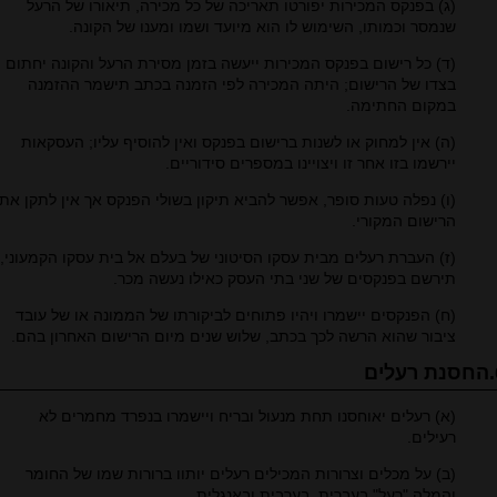
(ג) בפנקס המכירות יפורטו תאריכה של כל מכירה, תיאורו של הרעל
שנמסר וכמותו, השימוש לו הוא מיועד ושמו ומענו של הקונה.
(ד) כל רישום בפנקס המכירות ייעשה בזמן מסירת הרעל והקונה יחתום
בצדו של הרישום; היתה המכירה לפי הזמנה בכתב תישמר ההזמנה
במקום החתימה.
(ה) אין למחוק או לשנות ברישום בפנקס ואין להוסיף עליו; העסקאות
יירשמו בזו אחר זו ויצויינו במספרים סידוריים.
(ו) נפלה טעות סופר, אפשר להביא תיקון בשולי הפנקס אך אין לתקן את
הרישום המקורי.
(ז) העברת רעלים מבית עסקו הסיטוני של בעלם אל בית עסקו הקמעוני,
תירשם בפנקסים של שני בתי העסק כאילו נעשה מכר.
(ח) הפנקסים יישמרו ויהיו פתוחים לביקורתו של הממונה או של עובד
ציבור שהוא הרשה לכך בכתב, שלוש שנים מיום הרישום האחרון בהם.
ים
(א) רעלים יאוחסנו תחת מנעול ובריח ויישמרו בנפרד מחמרים לא
רעילים.
(ב) על מכלים וצרורות המכילים רעלים יותוו ברורות שמו של החומר
והמלה "רעל" בעברית, בערבית ובאנגלית.