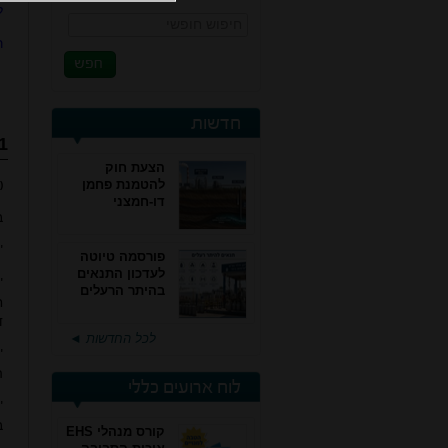
ל
חיפוש חופשי
ר
חדשות
1.הגדרו
הצעת חוק
להטמנת פחמן
(
דו-חמצני
ב
"
פורסמה טיוטה
לעדכון התנאים
"
בהיתר הרעלים
ח
של חברות גפ"מ
ד
לכל החדשות ◄
הת
לוח ארועים כללי
"
ב
קורס מנהלי EHS