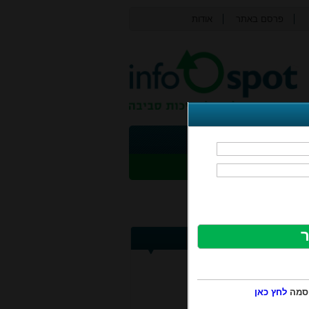
פרסם באתר
אודות
צור קשר
ת
פסולת אלקטרונית
תי
בטיחות
נושאים נוספים
תוכן עניינים
1.הגדרות
2.חובת רישוי
יסמה
לחץ כאן
3.היתר רעלים