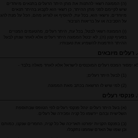
(ה) הממונה רשאי להתנות את מתן היתר הרעלים בתנאים מיוחדים
שיש לקיימם לפני מתן ההיתר, כן רשאי הוא לקבוע בהיתר תנאים
מיוחדים, ורשאי הוא, בכל עת, להוסיף או לגרוע מהם, הכל על מנת להגן
על הסביבה או על בריאות הציבור.
(ו) הממונה רשאי לבטל, בכל עת, היתר רעלים, מהטעמים המנויים
בסעיף קטן (ה); לא יבטל הממונה היתר רעלים אלא לאחר שנתן לבעל
ההיתר הזדמנות להשמיע את טענותיו.
אים
א ימסור המכס רעלים המוכנסים לישראל אלא לאחד מאלה בלבד -
(1) לבעל היתר רעלים;
(2) למי שיש לו הרשאה בכתב מאת הממונה.
ים
(א) בעל היתר רעלים ינהל פנקסי רעלים לפי הטופס שבתוספת
השלישית ובהם יירשמו כל קניה ומכירה של רעלים.
(ב) בפנקס הקניות יפורטו תאריכה של כל קניה, החמרים שנקנו, כמותם
וכן שמו של האדם שממנו נתקבלו.