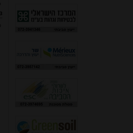
ה
3.היתר רעל
(