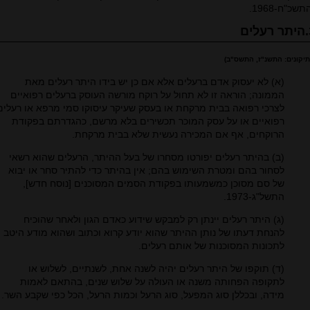
תשכ"ח-1968.
ים
תיקונים: התשנ"ז, התשס"ב)
(א) לא יעסוק אדם ברעלים אלא אם כן יש בידו היתר רעלים מאת
הממונה; הוראה זו לא תחול על רוקח מורשה העוסק ברעלים רפואיים
לצרכי רפואה בבית מרקחת או בעסק שעיקר עיסוקו סמי מרפא או רעלים
רפואיים או על עסק המוכר תכשירים בלא מרשם, כהגדרתם בפקודת
הרוקחים, אף אם המכירה נעשית שלא בבית מרקחת.
(ב) בהיתר רעלים יפורטו מסחרו של בעל ההיתר, הרעלים שהוא רשאי
לסחור בהם ומטרת השימוש בהם; אין בהיתר כדי להתיר סחר או יבוא
של סם מסוכן כמשמעותו בפקודת הסמים המסוכנים [נוסח חדש],
התשל"ג-1973.
(ג) היתר רעלים יינתן רק למבקש שידוע כאדם הגון ולאחר שהוכיח
להנחת דעתו של נותן ההיתר שהוא יודע קרוא וכתוב ושהוא מודע היטב
לתכונות המסוכנות של אותם רעלים.
(ד) תוקפו של היתר רעלים יהיה לשנה אחת, לשנתיים, לשלוש או
לתקופה הפחותה משנה או העולה על שלוש שנים, בהתאם לאמות
מידה, ובכללן סוג המפעל, סוג הרעל וכמות הרעל, הכל כפי שקבע השר.