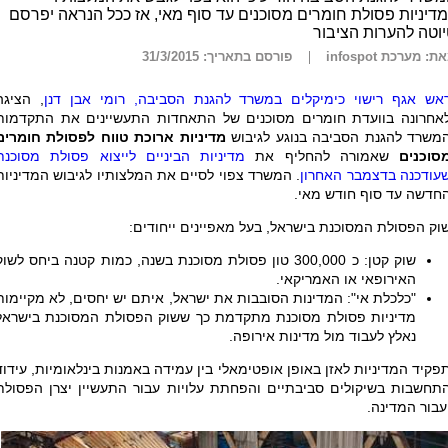
דיניות פסולת חומרים מסוכנים עד סוף מאי, אז ככל הנראה יפרסם
וטה להערות הציבור
ת: מערכת infospot
פורסם בתאריך: 31/3/2015
אש אגף רישוי כימיקלים במשרד להגנת הסביבה, רומי אבן דנן
, הציגה
אחרונה בוועדת חומרים מסוכנים של התאחדות התעשיינים את התקדמות
משרד להגנת הסביבה בנוגע לגיבוש
מדיניות ארוכת טווח לפסולת חומרים
סוכנים
שאמורה להחליף את
מדיניות הביניים לייצוא פסולת מסוכנת
עודכנה בדצמבר האחרון
. המשרד צפוי לסיים את המלצותיו לגיבוש המדיניות
חדשה עד סוף חודש מאי.
וק הפסולת המסוכנת בישראל, בעל מאפיינים ייחודים:
שוק קטן: כ 300,000 טון פסולת מסוכנת בשנה, כמות קטנה ביחס לשו
האירופאי או האמריקאי.
"כלכלת אי": המדינות הסובבות את ישראל, איתם יש יחסים, לא מקיימות
מדיניות פסולת מסוכנת מתקדמת כך ששוק הפסולת המסוכנת בישראל
נאלץ לעבוד מול מדינות אירופה.
פקיד המדיניות לאזן באופן אופטימאלי בין עמידה באמנות בינלאומיות, עידוד
תחשבות בשיקולים סביבתיים והפחתת עלויות עבור התעשיין יצרן הפסולת
עבור המדינה.