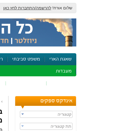
שלום אורח!
להרשמה/התחברות לחץ כאן
שאגת הארי
משפט סביבתי
רי
מעבדות
זיהום אוויר
חומרים מסוכנים
ש
אינדקס ספקים
ב
קטגוריה
מ
תת קטגוריה
המ