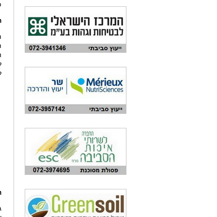
פ
ה
מ
ת
ה
ל
ל
ה
ג