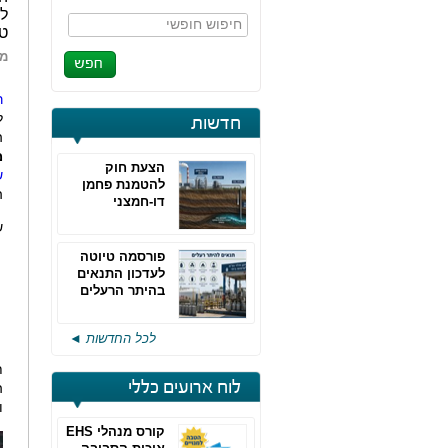
למ
חיפוש חופשי
טי
מא
ר
ל
חדשות
ה
מ
הצעת חוק
ש
להטמנת פחמן
ה
דו-חמצני
ש
פורסמה טיוטה
לעדכון התנאים
בהיתר הרעלים
של חברות גפ"מ
לכל החדשות ◄
ת
לוח ארועים כללי
ה
ו
קורס מנהלי EHS