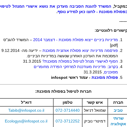
מקביל,
המשרד להגנת הסביבה מעדכן את נושא אישורי המנהל לטיפול
פסולת מסוכנת - לחצו כאן למידע נוסף
.
-----
ישורים רלוונטיים:
מדיניות ביניים ייצוא פסולת מסוכנת - דצמבר 2014
– המשרד להגנ"ס
]
pdf
[
פורסמה מדיניות יצוא פסולת אורגנית מסוכנת
– ידיעה מה- 9.12.2014
המסכמת את העדכון האחרון שנעשה במדיניות הביניים.
הסוף לאישורי מנהל לטיפול בפסולת מסוכנת?
31.3.2015
בקרוב: מדיניות מעודכנת למרחקי הפרדה מחומרים
מסוכנים
, 31.3.2015
פסולת מסוכנת
- עמוד ראשי infospot
חברות לטיפול בפסולת מסוכנת:
חברה
איש קשר
טלפון
דוא"ל
טביב
שמואל דניאל
072-3714440
Tabib@infospot.co.il
שרותי
דמיטרי נוביק
072-3712252
Ecologys@infospot.co.il
אקולוגיה