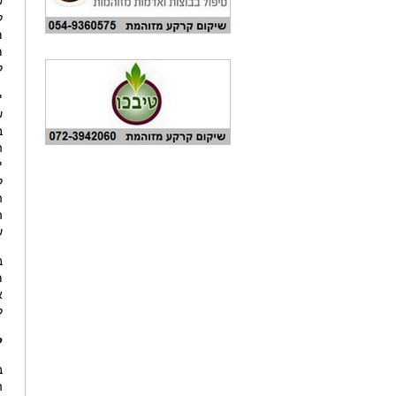
ש
ל
מ
ל
י
ש
ב
ה
י
ל
ה
ה
ש
ב
מ
א
ל
ל
ה