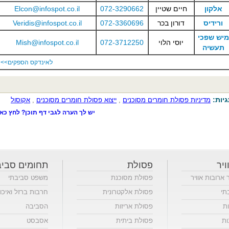
אלקון
חיים שטיין
072-3290662
Elcon@infospot.co.il
ורידיס
דורון בכר
072-3360696
Veridis@infospot.co.il
מיש שפכי
יוסי הלוי
072-3712250
Mish@infospot.co.il
תעשיה
לאינדקס הספקים>>
יות:
מדיניות פסולת חומרים מסוכנים
,
ייצוא פסולת חומרים מסוכנים
,
אקוסול
יש לך הערה לגבי דף תוכן? לחץ כאן
ויר
פסולת
תחומים סביב
ר ארובות אוויר
פסולת מסוכנת
משפט סביבתי
תי
פסולת אלקטרונית
חרבות ברזל ואיכו
ות
פסולת אריזות
הסביבה
ות
פסולת ביתית
אסבסט