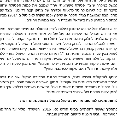
משפיע על התחרות ועל המחירים. הדבר גורם גם לרגישות יתרה לשינויים,
משל במקרה שיצרן פסולת משמעותי אחד יצמצם את כמות הפסולת שהוא
ייצר זה יכול לגרום לחוסר כדאיות וסגירה של מתקן קצה רלוונטי. מצד שני
מתקן קצה שמושבת בגלל תקלה או שיפוץ (כמו שקרה לאקוסול ב 14
מחסור בפתרון קצה בישראל והגברת הייצוא במאות אחוזים.
יצוא פסולת יכול להביא לחסכון בעלות ליצרן הפסולת הספציפי שמייצא. מצד
ני הייצוא מגדיל את עלויות הטיפול של כל אחד מיצרני הפסולת הנותרים
ארץ שנאלצים לחלוק בינהם את העלות של רווחיות מתקני הקצה. לדברי דנן,
משרד להגנ"ס מתכוון לבדוק באילו מקרים וסוגי פסולת הטיפול המקומי אכן
קר יותר באופן קבוע, דבר שיכול לאפשר היתרי ייצוא. מנגד, קיים חשש כי היתר
יצוא בגין עלות נמוכה וזמנית בחו"ל תגרום לסגירת מתקן טיפול בארץ ללא
צדקה. כל אלה ועוד משפיעים על סוגיית פיקוח המחירים שתישקל גם היא:
אם שיטת פיקוח המחירים הנוכחית יעילה ונכונה? האם נכון לפקח רק היכן
לא קיימת תחרות? האם פיקוח לכשעצמו נחוץ?
נוסף לשיקולים שצוינו לעיל, המשרד להגנת הסביבה ישקול שוב את נושא
עמד התשתית הלאומית של אקוסול, מתקן השריפה בנאות חובב. בין השאר:
ילו טיפולים נחשבים תשתית לאומית ואילו נחשבים תשתית רגילה? איך ניתן
ממן עלות עודפת של שירותי תשתית לאומית?
וחות זמנים לפרסום מדיניות טיפול בפסולת מסוכנת החדשה
בתהליך שעשוי להסתיים בסוף חודש מאי 2015, המשרד ימליץ על החלופ
מועדפת ויגבש תוכנית ליישום הפתרון הנבחר.