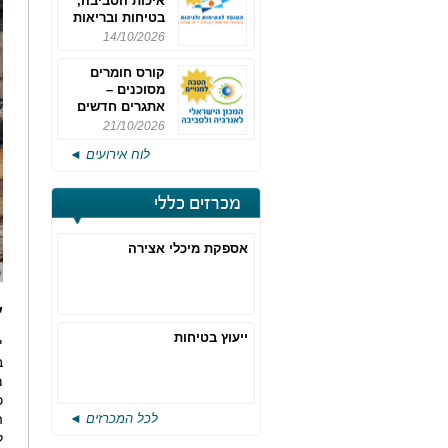
איכות הסביבה,
בטיחות ובריאות
תעסוקתית
14/10/2026
קורס חומרים
מסוכנים –
אתגרים חדשים
והערכות לחוק
21/10/2026
רישוי משולב -
לוח אירועים ◄
מחזור 4
מכרזים כללי
אספקת מיכלי אצירה
ע
ייעוץ בטיחות
י
ב
מ
כ
לכל המכרזים ◄
ה
ל