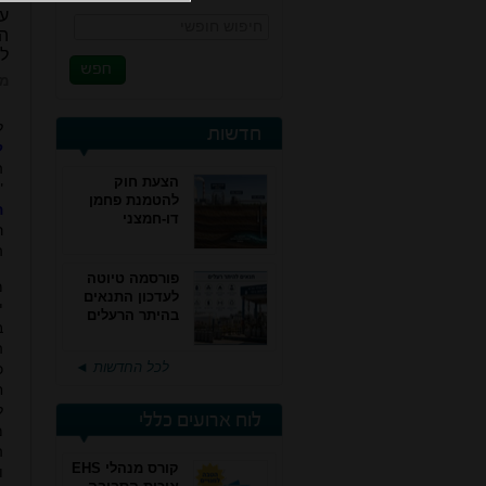
עב
חיפוש חופשי
הח
ל
מא
ל
חדשות
ל
ה
הצעת חוק
"
להטמנת פחמן
ה
דו-חמצני
ר
ה
פורסמה טיוטה
מ
לעדכון התנאים
י
בהיתר הרעלים
ב
של חברות גפ"מ
ה
לכל החדשות ◄
כ
ח
ל
לוח ארועים כללי
ה
קורס מנהלי EHS
ו