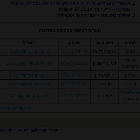
המשרד להגנ"ס שוקל להעלות את תעריף הטיפול בפסולת אורגנית
מסוכנת
– ידיעה מה 27.11.14,
infospot
פסולת מסוכנת
- עמוד ראשי infospot
חברות לטיפול בפסולת מסוכנת:
חברה
איש קשר
טלפון
דוא"ל
טביב
שמואל דניאל
072-3714440
Tabib@infospot.co.il
שרותי
דמיטרי נוביק
072-3712252
Ecologys@infospot.co.il
אקולוגיה
אלקון
חיים שטיין
072-3290662
Elcon@infospot.co.il
ורידיס
דורון בכר
072-3360696
Veridis@infospot.co.il
מיש שפכי
יוסי הלוי
072-3712250
Mish@infospot.co.il
תעשיה
לאינדקס הספקים>>
יש לך הערה לגבי דף תוכן? לחץ כאן