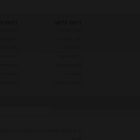
זיהום קרקע
זיהום או
סקר היסטורי
דיגום וניטו
סקר גזי קרקע
דיגום סביב
סקר קרקע
ניטור ארוב
בדיקות קרקע
דיגום ארוב
בדיקות שפכים
בדיקות אי
מפגעי ריח
מעבדה לבד
בטיחות בתעשייה
בדיקות אווי
© כל הזכויות שמורות לחברת יזמות וידע באינטרנ
בע"מ