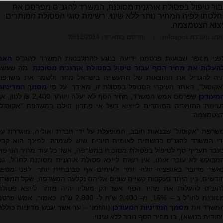
ור טיפול בפסולת אורגנית מסוכנת, המשרד להגנ"ס מפרסם את
לטתו לפיה המחיר נותר ללא שינוי. רשימת סוגי הפסולת המותרים
יצוא הצטמצמה.
ת: מערכת infospot
פורסם בתאריך: 09/12/2014
פני מספר שבועות פרסמנו ידיעה בנוגע להתלבטות המשרד להגנ"ס
האם
העלות את מחיר הסף עבור טיפול בפסולת אורגנית מסוכנת
, מה שעשוי
יה להגדיל את ההוצאות של התעשייה בישראל מחד ולשמר את משרפת
אקוסול", האתר העיקרי המטפל בפסולת זו, מאידך. על פי
מסמך המדיניות
מעודכן
שפרסם אמש המשרד, מחיר הסף לא יעלה ויוותר 2,400 ₪ לטון
שימת החומרים המותרים לייצוא בשל אי פתרון הולם במשרפת "אקוסול"
צטמצמה.
שרפת "אקוסול" שבנאות חובב, המופעלת על ידי חברת ואוליה, מוגדרת על
די המשרד להגנ"ס כתשתית לאומית חיונית שיש לשמרה. לפיכך הוא קבע
עבר תעריף סף לטיפול בפסולת מסוכנת במשרפה, אשר כל עוד מחיר הטיפול
מבוקש לא עובר אותו, אין רשות לייצא פסולת אורגנית מסוכנת לחו"ל, גם
אשר מדובר באופציה זולה יותר ולעיתים אף סביבתית יותר. לפני מספר
ודשים, בין היתר בעקבות קשיים שונים אליהם נקלעה המשרפה, שקל המשרד
הגנ"ס להעלות את מחיר הסף אשר רק מעליו יהיה מותר לייצא פסולת
מסוכנת לחו"ל ב – 16%, מ- 2,400 ש"ח ל- 2,800 ש"ח. כאמור, אמש פר
משרד את
מסמך המדיניות המעודכן
(והזמני – עד אשר יגבש מדיניות כוללת
יסודית בנושא), בו מחיר הסף נותר ללא שינוי.