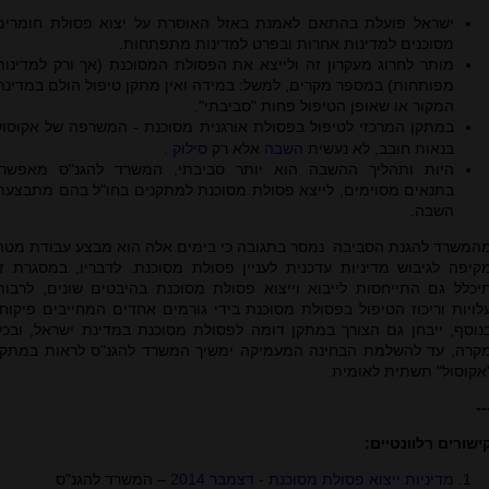
ישראל פועלת בהתאם לאמנת באזל האוסרת על יצוא פסולת חומרים
מסוכנים למדינות אחרות ובפרט למדינות מתפתחות
.
מותר לחרוג מעקרון זה ולייצא את הפסולת המסוכנת (אך ורק למדינות
מפותחות) במספר מקרים, למשל: במידה ואין מתקן טיפול הולם במדינת
המקור או שאופן הטיפול פחות "סביבתי".
במתקן המרכזי לטיפול בפסולת אורגנית מסוכנת - המשרפה של אקוסול
בנאות חובב, לא נעשית
השבה
אלא רק
סילוק
.
היות ותהליך ההשבה הוא יותר סביבתי, המשרד להגנ"ס מאפשר,
בתנאים מסוימים, לייצא פסולת מסוכנת למתקנים בחו"ל בהם מתבצעת
השבה
.
מהמשרד להגנת הסביבה נמסר בתגובה כי בימים אלה הוא מבצע עבודת מטה
קיפה לגיבוש מדיניות עדכנית לעניין פסולת מסוכנת. לדבריו, במסגרת זו
יכלל גם התייחסות לייבוא וייצוא פסולת מסוכנת בהיבטים שונים, לרבות
לויות וריכוז הטיפול בפסולת מסוכנת בידי גורמים אחדים המחייבים פיקוח.
נוסף, ייבחן גם הצורך במתקן דומה לפסולת מסוכנת במדינת ישראל, ובכל
קרה, עד להשלמת הבחינה המעמיקה ימשיך המשרד להגנ"ס לראות במתקן
אקוסול" תשתית לאומית
--
ישורים רלוונטיים:
מדיניות ייצוא פסולת מסוכנת - דצמבר 2014
– המשרד להגנ"ס