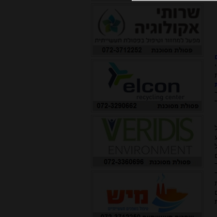
, אך
סם