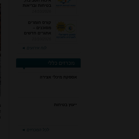
איכות הסביבה,
בטיחות ובריאות
תעסוקתית
14/10/2026
קורס חומרים
מסוכנים –
אתגרים חדשים
והערכות לחוק
21/10/2026
רישוי משולב -
לוח אירועים ◄
מחזור 4
מכרזים כללי
אספקת מיכלי אצירה
ייעוץ בטיחות
ב
א
מ
לכל המכרזים ◄