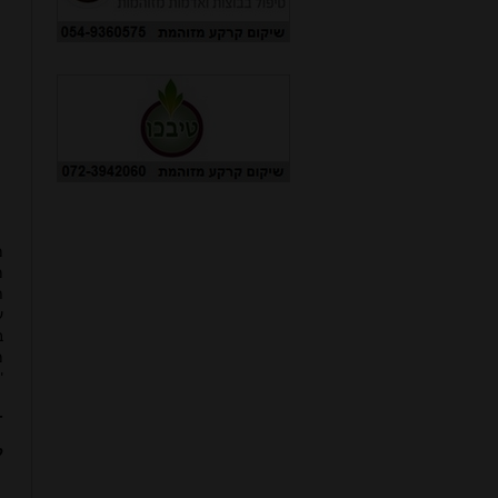
​
מ
ת
ע
ב
מ
"
-
ק