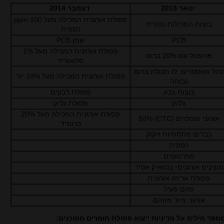
ינואר 2013
דצמבר 2014
פסולת‏ אורגנית‏ המכילה מעל ‏100 ppm
בוצות המכילות כספית
כספית
PCB
PCB שמן
פסולת ‏אורגנית‏ המכילה ‏מעל 1%
פרופנול עם 20% ברום
פלואוריד
כהל מאסטרים,‏ לו‏ תכולת‏ ברום
פסולת אורגנית‏ המכילה מעל 10% יוד
‏גבוהה
בוצות צבע
פסולת ‏דבקים
גליגן
פסולת‏ גליגן
פסולת אורגנית ‏המכילה מעל 20%
אורגני‏ מוכלרים (CTC) 50%
ברומיד
כבדים מתחתיות זיקוק
כספית
סמרטוטים
מוצקים ‏אורגנים- בנזואיק‏ אסיד
פסולת אריזה אורגנית
פחם פעיל
אורגני ציוד מזוהם
ספר מילים על מדיניות ייצוא פסולת חומרים מסוכנים: