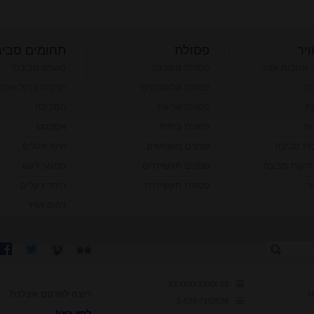
ויר
פסולת
תחומים סביב
ר ארובות אוויר
פסולת מסוכנת
משפט סביבתי
תי
פסולת אלקטרונית
חרבות ברזל ואיכו
ות
פסולת אריזות
הסביבה
ות
פסולת ביתית
אסבסט
כות סביבה
שמנים משומשים
שינוי אקלים
יקות סביבה
שפכים תעשייתיים
מפגעי רעש
ר
פסולת תעשייתית
היתר רעלים
זיהום אוויר
03-XXXXXXXXXX
ט
רוצה לפרסם אצלנו?
1-533-7162536
לחץ כאן!