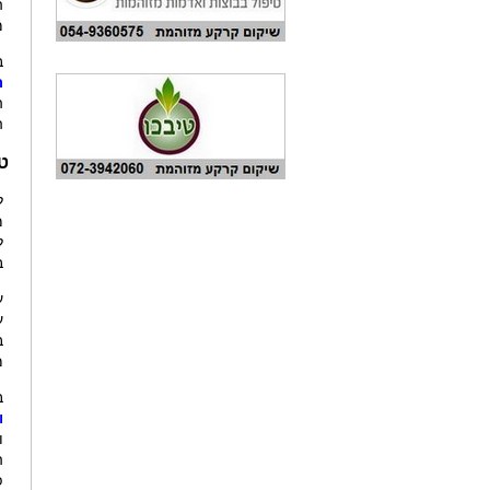
ה
מ
ב
ר
ה
ה
ט
ל
מ
ל
ב
ע
ע
ב
מ
ב
ו
ה
פ