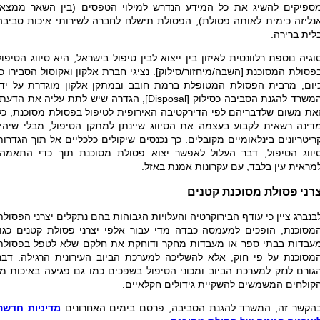
ספיקים להשיג את כל המידע הנדרש למילוי הטפסים (בין השאר ממצאי
נליזה כימית לאותה פסולת), הפסולת תישלח לחברה לשירותי איכות סביבה
לית ברירה.
וגיה נוספת רלוונטית לאיזון בין ייצוא לבין טיפול בישראל, היא סיווג הטיפול
פסולת המסוכנת [השבה/מיחזור/סילוק]. נציגי חברת אלקון ואקוסול הסבירו כי
יום, מרבית הפסולת המטופלת ברמת חובב ובמתקן אלקון מוגדרת על ידי
משרד להגנת הסביבה כסילוק [
Disposal
], הגדרה שיש לתת עליה את הדעת.
את משום שלדבריהם לפי הדירקטיבה האירופית לטיפול בפסולת מסוכנת, כל
דינה רשאית לקבוע בעצמה את הסיווג שיינתן למתקן הטיפול, מבלי שיהיו
ריטריונים בינלאומיים מקובלים. כך נכנסים שיקולים כלכליים אל תוך הגדרות
יווג הטיפול, דבר העלול לאפשר יצוא פסולת מסוכנת תוך כדי התאמה,
מראית עין בלבד, עם עקרונות אמנת באזל.
צרני פסולת מסוכנת קטנים
בנברג ציין כי עודף הבירוקרטיה והעלויות הגבוהות בהם נתקלים יצרני הפסולת
מסוכנת, הופכים למעמסה כבדה מדי עבור אלפי יצרני פסולת קטנים כגון
עבדות בבתי ספר או מעבדות מחקר ודוחקת את חלקם שלא לטפל בפסולת
מסוכנת על פי חוק, אלא להשליכה למערכת הביוב העירונית הרגילה. דבר
גורם לנזק למערכת הביוב ומכוני הטיפול בשפכים כמו גם פגיעה באיכות מי
קולחים המשמשים להשקיית גידולים חקלאיים.
הקשר זה, המשרד להגנת הסביבה, פרסם בימים האחרונים
מדיניות חדשה