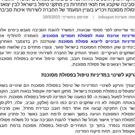
ביבה שיקבע את תנאי התחרות בין מתקני טיפול בישראל לבין יצואני
ולת מסוכנת ויכריע בעניין המעמד של החברה לשירותי איכות סביבה
ת: מערכת infospot
פורסם בתאריך: 10/5/2015
פי שדיווחנו לפני מספר שבועות, המשרד להגנת הסביבה מגבש בימים אלה
דיניות ארוכת טווח לפסולת חומרים מסוכנים
, האמורה להחליף את
דיניות הביניים לייצוא פסולת מסוכנת
שעודכנה רק בדצמבר האחרון.
ינתיים שוק הפסולת המסוכנת בישראל סוער, ונוצרו מתחים בין שלושת סוגי
שחקנים העיקריים: האתר הוותיק של החברה לשירותי איכות סביבה יחד עם
תקן השריפה אקוסול בנאות חובב, מתקני טיפול אחרים בפסולת מסוכנת
ישראל ויצואנים של פסולת מסוכנת
.
קע לשינוי במדיניות טיפול בפסולת מסוכנת
צורך והרקע לשינויי המדיניות של טיפול בפסולת מסוכנת הם שינויים בשוק
מטפלים בפסולת מסוכנת בישראל. מתקן השריפה אקוסול בנאות חובב, הוקם
והתחיל לפעול בשנות ה- 90 כמענה של המדינה לטיפול בפסולת מסוכנת. היו
באותה תקופה לא היו שחקנים רבים כמו היום (אלקון, טביב, עלה, דלק-סן,
שר וכו') החקיקה קבעה את אתר רמת חובב כברירת מחדל, ואכן מרבית
פסולת המסוכנת הגיעה במשך השנים לרמת חובב כאשר כל פתרון אחר
פסולת הצריך אישור מנהל של המשרד להגנת הסביבה עבור כל משלוח פסולת
סוכנת בנפרד. בתוך כך המחירים לטיפול בפסולת מסוכנת ברמת חובב
אקוסול הינם, תחת פיקוח המדינה.