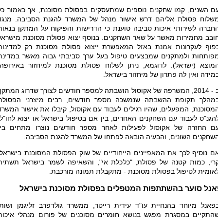
ם השנים, קמו שחקנים נוספים שמתעסקים בפסולת מסוכנת, אך כאמור כל
שלוח פסולת אליהם דרש אישור מנהל של המשרד להגנת הסביבה. מנגד
חברה לשירותי איכות סביבה טוענת כי הדרישות והפיקוח על המתקן בנאות
ובב מחמירות מאשר על שאר השחקנים. בנוסף יצוא פסולת מסוכנת מישראל
פוף לעקרונות אמנת באזל המאפשרת ייצוא פסולת מסוכנת רק למדינות
פותחות ולמתקנים שמבצעים טיפול בעל ערך סביבתי גבוה מאשר במדינת
מוצא (ישראל). לדוגמא, ניתן לשלוח פסולת מסוכנת למיחזור באירופה,
מידה ואין לה פתרון של מיחזור בישראל.
ב - 2014, המשרפה של אקוסול הושבתה למספר חודשים לצורך שדרוג המתקן.
מהלך תקופת ההשבתה שנמשכה מספר חודשים, רבים מיצרני הפסולת
מסוכנת, המפעלים, שהיו רגילים לעבוד עם אקוסול, קיבלו את אישור המשרד
הגנ"ס לעבוד עם השחקנים האחרים, בין אם בטיפול בישראל או יצוא לחו"ל.
ם החזרה של אקוסול לפעילות לאחר מספר חודשים נוצרו מתחים בין
שחקנים השונים, והבעיה הובאה לפתחו של המשרד להגנת הסביבה.
ם נוסיף לכך את המאפיינים הייחודיים של שוק הפסולת המסוכנת בישראל,
רי, כמות קטנה של פסולת, "כלכלת אי", והשאיפה לשמר בישראל תשתית
אומית לטיפול בפסולת מסוכנת - מתקבלת תמונה מורכבת.
אנל סוער בהשתתפות המטפלים בפסולת מסוכנת בישראל
פאנל מיוחד בהנחיית עו"ד עידית רייטר, ממשרד גולדפרב זליגמן ושות'
התקיים במסגרת מפגש בנושא חומרים מסוכנים של פורום מנהלי איכות