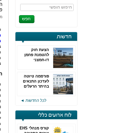
הס
חיפוש חופשי
פס
מא
כ
מ
חדשות
מ
ב
הצעת חוק
ה
להטמנת פחמן
מ
דו-חמצני
ב
הר
פורסמה טיוטה
לעדכון התנאים
ה
בהיתר הרעלים
ה
של חברות גפ"מ
לכל החדשות ◄
ו
נ
ה
לוח ארועים כללי
ל
מ
קורס מנהלי EHS
ו