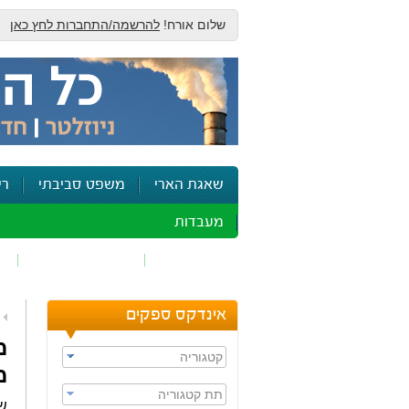
שלום אורח!
להרשמה/התחברות לחץ כאן
שאגת הארי
משפט סביבתי
רי
מעבדות
זיהום אוויר
חומרים מסוכנים
ש
אינדקס ספקים
מ
קטגוריה
מ
תת קטגוריה
ש