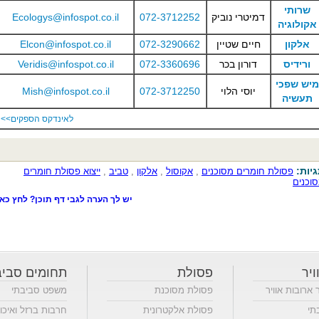
שרותי
דמיטרי נוביק
072-3712252
Ecologys@infospot.co.il
אקולוגיה
אלקון
חיים שטיין
072-3290662
Elcon@infospot.co.il
ורידיס
דורון בכר
072-3360696
Veridis@infospot.co.il
מיש שפכי
יוסי הלוי
072-3712250
Mish@infospot.co.il
תעשיה
לאינדקס הספקים>>
יות:
פסולת חומרים מסוכנים
,
אקוסול
,
אלקון
,
טביב
,
ייצוא פסולת חומרים
וכנים
יש לך הערה לגבי דף תוכן? לחץ כאן
ויר
פסולת
תחומים סביב
ר ארובות אוויר
פסולת מסוכנת
משפט סביבתי
תי
פסולת אלקטרונית
חרבות ברזל ואיכו