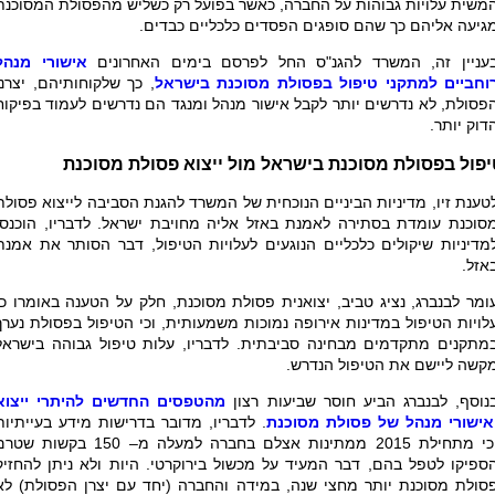
משית עלויות גבוהות על החברה, כאשר בפועל רק כשליש מהפסולת המסוכנת
גיעה אליהם כך שהם סופגים הפסדים כלכליים כבדים.
עניין זה, המשרד להגנ"ס החל לפרסם בימים האחרונים
אישורי מנהל
וחביים למתקני טיפול בפסולת מסוכנת בישראל
, כך שלקוחותיהם, יצרני
פסולת, לא נדרשים יותר לקבל אישור מנהל ומנגד הם נדרשים לעמוד בפיקוח
דוק יותר.
יפול בפסולת מסוכנת בישראל מול ייצוא פסולת מסוכנת
טענת זיו, מדיניות הביניים הנוכחית של המשרד להגנת הסביבה לייצוא פסולת
סוכנת עומדת בסתירה לאמנת באזל אליה מחויבת ישראל. לדבריו, הוכנסו
מדיניות שיקולים כלכליים הנוגעים לעלויות הטיפול, דבר הסותר את אמנת
אזל.
ומר לבנברג, נציג טביב, יצואנית פסולת מסוכנת, חלק על הטענה באומרו כי
לויות הטיפול במדינות אירופה נמוכות משמעותית, וכי הטיפול בפסולת נערך
מתקנים מתקדמים מבחינה סביבתית. לדבריו, עלות טיפול גבוהה בישראל
קשה ליישם את הטיפול הנדרש.
נוסף, לבנברג הביע חוסר שביעות רצון
מהטפסים החדשים להיתרי ייצוא
אישורי מנהל של פסולת מסוכנת
. לדבריו, מדובר בדרישות מידע בעייתיות
וכי מתחילת 2015 ממתינות אצלם בחברה למעלה מ– 150 בקשות ש
ספיקו לטפל בהם, דבר המעיד על מכשול בירוקרטי. היות ולא ניתן להחזיק
סולת מסוכנת יותר מחצי שנה, במידה והחברה (יחד עם יצרן הפסולת) לא