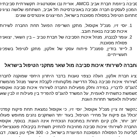
ביבה ביוזמת חברת אביב
AMCG
, אורית נבו אסטרטגיה תקשורתית סביבתית
המכון לעסקים חברה וסביבה באוניברסיטת תל אביב, השתתפו שלושה נציגים
תחום הטיפול בפסולת מסוכנת בישראל, המייצגים אינטרסים שונים:
יוסי זיו, מנכ"ל אקוסול, מתקן השריפה הפועל תחת החברה לשירותי
איכות סביבה בנאות חובב.
עומר לבנברג, מנהל איכות הסביבה של חברת טביב – בין השאר, יצואנית
פסולת מסוכנת.
לייזר בזדין, סמנכ"ל פיתוח עסקי של אלקון, מתקן לטיפול בשפכים
תעשייתיים.
חברה לשירותי איכות סביבה מול שאר מתקני הטיפול בישראל
ציג חברת אלקון, העלה כצפוי טענות בדבר היתרון היחסי שמוקנה לחברת
שירותי איכות סביבה בגלל הדרישה מלקוחותיו לקבלת אישור מנהל מהמשרד
הגנ"ס. לדבריו, במידה וחלק מפעילות החברה לשירותי איכות סביבה ואקוסול
שמשת כתשתית לאומית, על המשרד להגנ"ס להפריד בין פעילות זו לבין שאר
פעילות ולאפשר תחרות הוגנת.
הקשר זה ציין מנכ"ל אקוסול, יוסי זיו, כי אקוסול נמצאת תחת פיקוח קפדני,
כולל גם פיקוח על מחירי הטיפול, בעוד יתר השחקנים נהנים מחופש פעולה
חב יותר, ולכן קיום תחרות במתכונת הנוכחית אינה הוגנת. בנוסף, אקוסול
החברה לשירותי איכות סביבה מחויבות להחזיק תשתית בקיבולת פוטנציאלית
לקליטת כל הפסולת המסוכנת המיוצרת בישראל, כ- 300 אלף טון בשנה, ד