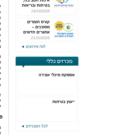
איכות הסביבה,
בטיחות ובריאות
ע
תעסוקתית
14/10/2026
מ
ה
קורס חומרים
ח
מסוכנים –
כ
אתגרים חדשים
מ
והערכות לחוק
21/10/2026
ה
רישוי משולב -
ב
לוח אירועים ◄
מחזור 4
מכרזים כללי
ב
ה
ל
אספקת מיכלי אצירה
ע
ה
א
ק
ייעוץ בטיחות
ל
פ
לכל המכרזים ◄
ב
ש