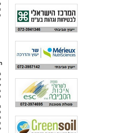
ס
ו
מ
ה
נ
ל
ל
מ
ה
ב
ה
ר
ו