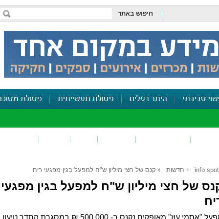
חיפוש באתר
שוי סביבתי
היתר רעלים
פסולת תעשייתית
פסולת מסוכנ
פכים
זיהום קרקע
פסולת
ריח
רעש
דיווח סביב
info spot
חדשות
קנס של חצי מיליון ש"ח למפעל בגין מפגעי ריח
נס של חצי מיליון ש"ח למפעל בגין מפגעי
יח
מפעל "אסמי עוז" מאופקים נקנס ב- 500,000 ₪ במסגרת הסדר טיעון