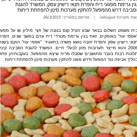
ין גרימת מפגעי ריח והפרת תנאי רישיון עסק. המשרד להגנת
ביבה דרש מהמפעל להתקין מערכות סינון להפחתת ריחות
ת: מערכת infospot
פורסם בתאריך: 26/3/2015
ית משפט השלום בבאר שבע הטיל קנס בגובה של חצי מיליון ₪ על מפעל
אסמי עוז" באופקים, זאת בגין גרימת מטרדי ריח עזים במשך שנים, הפרת
נאי רישיון עסק והפרת חובה נושא משרה בתאגיד. "אסמי עוז" הוקם בשנת
2006 והוא מייצר תערובות מזון לבעלי חיים. המשרד להגנת הסביבה קיבל
לונות רבות בעבר מתושבים שסבלו מריח שיצא מהמפעל, בעקבותיהן פתח
הליך אכיפה נגד המפעל ודרש ממנו להתקין מערכות סינון להפחתת ריחות.