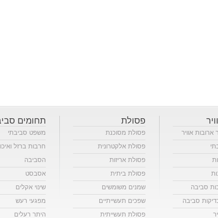
ויר
פסולת
תחומים סביב
ר ארובות אוויר
פסולת מסוכנת
משפט סביבתי
תי
פסולת אלקטרונית
חרבות ברזל ואיכו
ות
פסולת אריזות
הסביבה
ות
פסולת ביתית
אסבסט
כות סביבה
שמנים משומשים
שינוי אקלים
יקות סביבה
שפכים תעשייתיים
מפגעי רעש
ר
פסולת תעשייתית
היתר רעלים