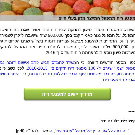
שבוע במסגרת הסדר טיעון נמחקה עבירת זיהום אוויר שגם בה הואשם
המפעל. על המפעל נגזר כאמור קנס בסך 500,000 ש"ח שיועברו ל"קרן לשמי
יקיון", וכן התחייבות להימנע מביצוע עבירות דומות בשלוש שנים הקרובות על
סך 900,000 ש"ח. מעבר לכך, המשרד להגנ"ס חייב את המפעל להתקין
ערכות סינון נוספות להפחתת ריחות עד סוף 2016.
פני מספר חודשים דיווחנו כי ה
משרד להגנ"ס הגיש כתב אישום דומה נגד
על "שמן" שגרם ל- 100 מפגעי ריח חזקים בין 2010-2013
. לפני כשבועיים
פתחה חקירה נגד משחטת עוף הנגב בבעלות תנובה וגרנות, בין היתר בחשד
גרימת מפגעי ריח
.
----
ישורים רלוונטיים:
הודעה על גזר הדין של מפעל "אסמי עוז"
, המשרד להגנ"ס [
pdf
]