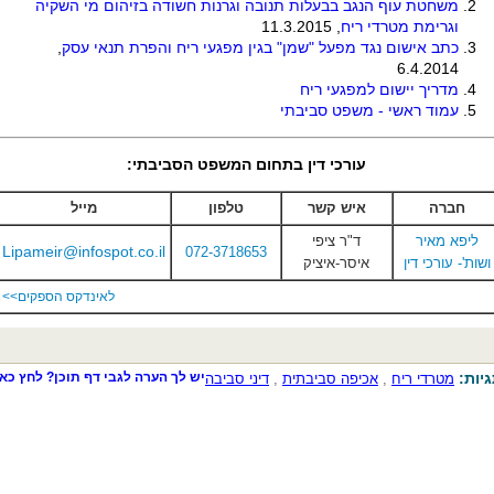
משחטת עוף הנגב בבעלות תנובה וגרנות חשודה בזיהום מי השקיה
וגרימת מטרדי ריח
, 11.3.2015
כתב אישום נגד מפעל "שמן" בגין מפגעי ריח והפרת תנאי עסק
,
6.4.2014
מדריך יישום למפגעי ריח
עמוד ראשי - משפט סביבתי
עורכי דין בתחום המשפט הסביבתי:
חברה
איש קשר
טלפון
מייל
ליפא מאיר
ד"ר ציפי
Lipameir@infospot.co.il
072-3718653
ושות'- עורכי דין
איסר-איציק
לאינדקס הספקים>>
יות:
יש לך הערה לגבי דף תוכן? לחץ כאן
מטרדי ריח
,
אכיפה סביבתית
,
דיני סביבה