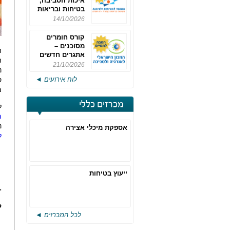
איכות הסביבה,
בטיחות ובריאות
תעסוקתית
14/10/2026
קורס חומרים
מסוכנים –
ה
אתגרים חדשים
והערכות לחוק
21/10/2026
נ
רישוי משולב -
לוח אירועים ◄
מחזור 4
מ
מכרזים כללי
ל
מפ
נ
אספקת מיכלי אצירה
ל
ייעוץ בטיחות
-
ק
לכל המכרזים ◄