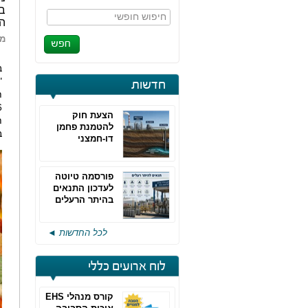
בג
חיפוש חופשי
הס
מא
ב
"
חדשות
ת
הצעת חוק
ת
להטמנת פחמן
ב
דו-חמצני
פורסמה טיוטה
לעדכון התנאים
בהיתר הרעלים
של חברות גפ"מ
לכל החדשות ◄
לוח ארועים כללי
קורס מנהלי EHS