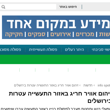
חיפוש באתר
שוי סביבתי
היתר רעלים
פסולת תעשייתית
פסולת מסוכנ
פכים
זיהום קרקע
פסולת
ריח
רעש
דיווח סביב
info spot
חדשות
זיהום אוויר חריג באזור התעשייה עטרות בירושלים
יהום אוויר חריג באזור התעשייה עטרות
ירושלים
עלי בטון ותחנות מעבר לפסולת בניין באזור התעשיה עברו שימועים