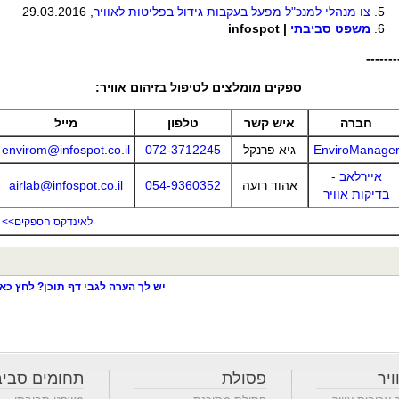
צו מנהלי למנכ"ל מפעל בעקבות גידול בפליטות לאוויר
, 29.03.2016
משפט סביבתי
|
infospot
-------
ספקים מומלצים לטיפול בזיהום אוויר:
חברה
איש קשר
טלפון
מייל
EnviroManage
גיא פרנקל
072-3712245
envirom@infospot.co.il
איירלאב -
אהוד רועה
054-9360352
airlab@infospot.co.il
בדיקות אוויר
לאינדקס הספקים>>
יש לך הערה לגבי דף תוכן? לחץ כאן
ויר
פסולת
תחומים סביב