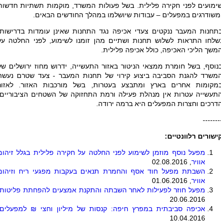
ימועים לפני חקירה פלילית. בשל פעולות המשרד, מוקמות תשתיות חדשות
משודרגים במפעלים – עבודות שיושלמו במהלך החודשים הבאים.
תחנות המעבר ננקטים צעדי אכיפה נגד התחנות שאינן עומדות בדרישות.
שלחו התראות לשלוש תחנות ושתיים מהן זומנו לשימוע, לפני החלטה על
משך הליכי האכיפה, כולל אכיפה פלילית.
נוסף, בשל חומרת ממצאי הניטור באזור התעשייה, ידרוש מחוז ירושלים של
משרד להגנת הסביבה ביצוע קירוי של תחנות המעבר - צעד שטרם נעשה
מקומות אחרים בארץ ומתבצע בעטרות, בשל מורכבות האזור. לאזור
תעשייה עטרות אין מנהלת פעילה ורמת התחזוקה של השטחים הציבוריים,
דרכים וחצרות המפעלים היא ברמה ירודה.
-------
ישורים רלוונטיים:
מפעל נוסף מוזמן לשימוע לפני החלטה על חקירה פלילית בגלל זיהום
אוויר
, 02.08.2016
השבתת מפעל חוד אסף והחמרת תנאים בעקבות מפגעי ריח וזיהום
אוויר
, 01.06.2016
מפעל חוזר לפעילות לאחר השבתה והתקנת אמצעים להפחתת פליטות
20.06.2016
אכיפה סביבתית במפרץ חיפה: קנסות של מיליון וחצי ₪ למפעלים
10.04.2016