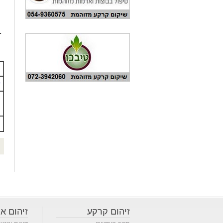
-
r
זיהום קרקע
זיהום או