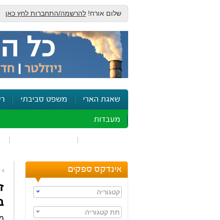
שלום אורח!
להרשמה/התחברות לחץ כאן
שאגת הארי
משפט סביבתי
רי
מעבדות
זיהום אוויר
חומרים מסוכנים
ש
אינדקס ספקים
ז
קטגוריה
ב
תת קטגוריה
מפ