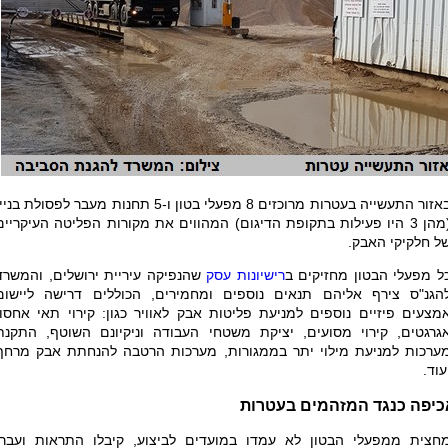
באזור התעשייה בעטרות מרוכזים 8 מפעלי בטון ו-5 תחנות מעבר לפסולת בני
(מהן 3 היו פעילות בתקופת הדיגום) המהווים את מקורות הפליטה העיקריים
ל חלקיקי האבק.
ל מפעלי הבטון מחזיקים ב
רישיונות עסק
שהנפיקה עיריית ירושלים, והמשרד
הגנ"ס צירף אליהם תנאים נוספים ומחמירים, הכוללים דרישה ליישום
מצעים פיזיים נוספים למניעת פליטות אבק לאוויר כגון: קירוי תאי אחסון
גרגטים, קירוי מסועים, יציקת משטחי העבודה וניקיונם השוטף, התקנת
ערכות למניעת מילוי יתר בממגורות, מערכות הרטבה להנחתת אבק מרחף
עוד.
כיפה כנגד המזהמים בעטרות
חצית ממפעלי הבטון לא עמדו במועדים לביצוע, קיבלו התראות ועברו