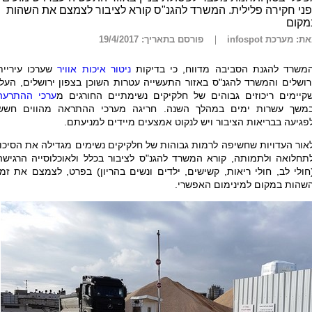
ני חקירה פלילית. המשרד להגנ"ס קורא לציבור לצמצם את השהות
מקום
ת: מערכת infospot
פורסם בתאריך: 19/4/2017
משרד להגנת הסביבה מדווח, כי בדיקות
ניטור איכות אוויר
שערכו עיריית
רושלים והמשרד להגנ"ס באזור התעשייה עטרות השוכן בצפון ירושלים, העלו
קיימים ריכוזים גבוהים של חלקיקים נשימתיים החורגים מ
ערכי ההתרעה
משך עשרות ימים במהלך השנה. חריגה מערכי ההתראה מהווים חשש
פגיעה בבריאות הציבור ויש לנקוט אמצעים מיידים למניעתם.
אור העדויות שחשיפה לרמות גבוהות של חלקיקים נשימים מגדילה את הסיכון
תחלואה ולתמותה, קורא המשרד להגנ"ס לציבור בכלל ולאוכלוסייה הרגישה
חולי לב, חולי ריאות, קשישים, ילדים ונשים בהריון) בפרט, לצמצם את זמן
שהות במקום למינימום האפשרי.