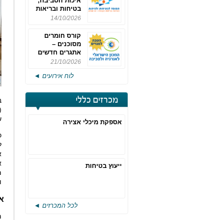
איכות הסביבה,
בטיחות ובריאות
תעסוקתית
14/10/2026
קורס חומרים
מסוכנים –
אתגרים חדשים
והערכות לחוק
21/10/2026
רישוי משולב -
לוח אירועים ◄
מחזור 4
מכרזים כללי
ש
אספקת מיכלי אצירה
כ
ל
א
א
ייעוץ בטיחות
מ
ו
א
לכל המכרזים ◄
מ