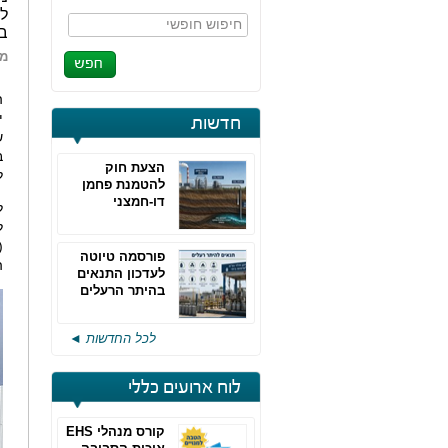
לפ
חיפוש חופשי
ב
מא
ה
י
חדשות
ש
ב
הצעת חוק
ל
להטמנת פחמן
דו-חמצני
ל
ל
(
פורסמה טיוטה
ה
לעדכון התנאים
בהיתר הרעלים
של חברות גפ"מ
לכל החדשות ◄
לוח ארועים כללי
קורס מנהלי EHS