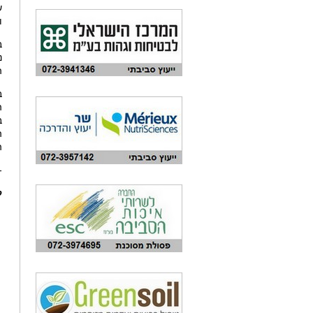
ש
ו
ב
נ
ה
ב
ה
ב
ה
ה
-
ק