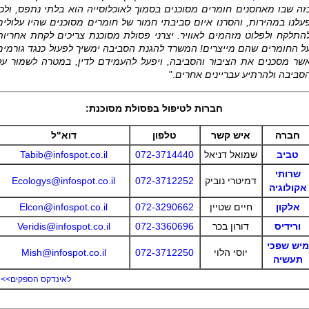
זה שבו מאחסנים חומרים מסוכנים בסמוך לאוכלוסייה הוא בלתי נתפס, ולכן
עלנו במהירות, והסרנו איום סביבתי חמור של חומרים מסוכנים שהיו עלולים
התלקח ולפלוט מזהמים לאוויר. יצרני פסולת מסוכנת צריכים לקחת אחריות
ל החומרים שהם מייצרים! המשרד להגנת הסביבה ימשיך לפעול כנגד גורמים
שר מסכנים את הציבור והסביבה, ויפעל להעמידם לדין, במטרה לשמור על
סביבה ולהרתיע עבריינים אחרים
."
חברות לטיפול בפסולת מסוכנת:
חברה
איש קשר
טלפון
דוא"ל
טביב
שמואל דניאל
072-3714440
Tabib@infospot.co.il
שרותי
דמיטרי נוביק
072-3712252
Ecologys@infospot.co.il
אקולוגיה
אלקון
חיים שטיין
072-3290662
Elcon@infospot.co.il
ורידיס
דורון בכר
072-3360696
Veridis@infospot.co.il
מיש שפכי
יוסי הלוי
072-3712250
Mish@infospot.co.il
תעשיה
לאינדקס הספקים>>