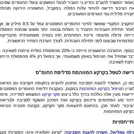
אמור המשרד להגנ"ס הודיע כי העביר לבעלי המשקים ובעלי החומרים שסיכנו
ת הציבור דרישה להחזר עלות כפולה. במקביל, המשטרה הירוקה מנהלת
קירה פלילית נגד הגורמים המעורבים.
התקציב המקורי שאושר לפינוי החומרים המסוכנים עמד על 8.5 מיליון ₪
אחר תחילת העבודות התברר כי העלות גבוהה יותר משום שכמות הפסולת
ייתה גדולה מהצפוי וריכוז המזהמים חרג בצורה משמעותית מהבדיקות
מדגמיות שבוצעו לפני תחילת העבודות, לצורך הערכת המחיר הראשונית.
בנוסף, ההערכה הראשונית הייתה כי 20% מהפסולת נוזלית וניתנת לשאיבה 
דבר שמוזיל את הטיפול באופן משמעותי, אך בפועל רק 4% מהפסולת הי
יתנת לשאיבה.
רישה לטפל בקרקע המזוהמת מדליפת החומ"ס
מו כן, המשרד להגנת הסביבה מתכוון להוציא בתקופה הקרובה גם הוראות
עניין
הטיפול בקרקע המזוהמת
במקום, בעקבות דליפת החומרים המסוכנים.
רישות מעין אלה כוללות בדרך כלל ביצוע
סקר קרקע
המשמש למדידה, מיפוי
זיהוי סוג המזהמים וריכוזם בקרקע ואת הסיכון הנשקף לסביבה ולבריאות
ציבור. לאחר מכן, בהתאם לתוצאות סקר הקרקע, נקבעת תוכנית הטיפול
קרקע המזוהמות.
תייחסויות
ילה גמליאל, השרה להגנת הסביבה
:
"
קרקע חקלאית אינה הפקרות! מצב