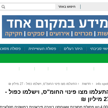
חיפוש באתר
שוי סביבתי
היתר רעלים
פסולת תעשייתית
פסולת מסוכנ
פכים
זיהום קרקע
פסולת
ריח
רעש
דיווח סביב
info spot
חדשות
התעלמו מצו פינוי החומ"ס, וישלמו כפול - 27 מיליון ₪
תעלמו מצו פינוי החומ"ס, וישלמו כפול -
יליון ₪
4,000 טון פסולת מסוכנת שאוחסנו בצורה פיראטית במשקים חקלאיים,