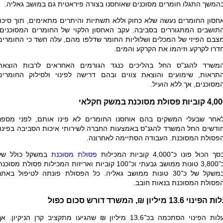
המשך התגלו חומרים מסוכנים שאוחסנו בצורה פיראטית גם במושב גאליה.
חסון החומרים נעשה שלא כחוק וללא תשתיות והיתרים מתאימים, תוך סיכון
תושבים המתגוררים בסביבה. עקב האחסון הלקוי של החומרים המסוכנים,
צבם הפיזי של המכלים ושלוליות החומר שדלפו מהם, עלה חשד כי החומרים
דרו לקרקע וזיהמו את הקרקע והמים.
משרד להגנ"ס החל בהליכים כנגד הגורמים האחראים לרבות הוצאת
תראות, שימועים והוצאת צווים ובהם דרישה לפינוי ולסילוק החומרים
מסוכנים, אך ללא הועיל.
ביות פסולת מסוכנת במשק חקלאי
אחר שבעלי המשקים בהם אוחסנו החומרים לא פינו אותם, לפני מספר
ודשים החל המשרד להגנ"ס באמצעות החברה לשירותי איכות הסביבה בפינוי
פסולת המסוכנת. העבודה הסתיימה לאחרונה.
ך הכול פונו כ־4,000 קוביות המכילות
פסולת מסוכנת
במשקל כולל של
כ־3,800 טונות ממושב גבעתי וכ־100 קוביות ואריזות המכילות פסולת מסוכנ
במשקל של כ־30 טונות ממושב גאליה. כל הפסולת פונתה לטיפול באתר
פסולת המסוכנת בנאות חובב.
הפינוי 13.6 מיליון ₪, המשרד דורש סכום כפול
עלות הפינוי הסתכמה בכ־13.6 מיליון ₪ שהגיעו מתקציב קרן הניקיון. א