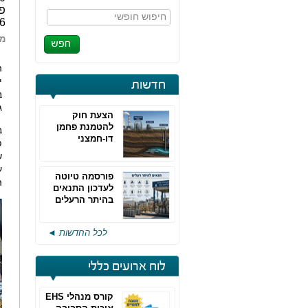
פו
חיפוש חופשי
13.6 מיליון ₪.
מא
ה
חדשות
ב
ג
הצעת חוק
להטמנת פחמן
ב
דו-חמצני
פ
ש
פורסמה טיוטה
ה
לעדכון התנאים
בהיתר הרעלים
של חברות גפ"מ
לכל החדשות ◄
לוח ארועים כללי
קורס מנהלי EHS