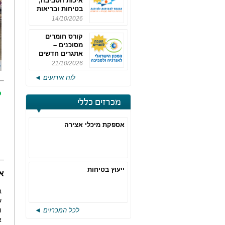
איכות הסביבה,
בטיחות ובריאות
תעסוקתית
14/10/2026
קורס חומרים
מסוכנים –
אתגרים חדשים
והערכות לחוק
21/10/2026
רישוי משולב -
לוח אירועים ◄
מחזור 4
כ
מכרזים כללי
אספקת מיכלי אצירה
ייעוץ בטיחות
א
ש
ו
לכל המכרזים ◄
א