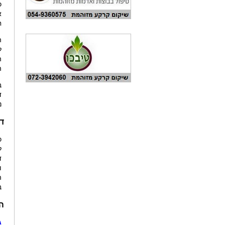
כ
א
ח
ל
ה
ה
נ
ד
כ
ל
ד
ו
ה
ב
ה
ג