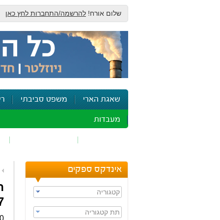
שלום אורח!
להרשמה/התחברות לחץ כאן
שאגת הארי
משפט סביבתי
רי
מעבדות
זיהום אוויר
חומרים מסוכנים
ש
אינדקס ספקים
ה
קטגוריה
27 מ
תת קטגוריה