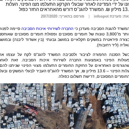
נו על ידי המדינה לאחר שבעלי הקרקע התעלמו מצו הפינוי. העלות
 המשרד להגנ"ס דורש מהאחראים החזר כפול
ת: מערכת infospot
פורסם בתאריך: 20/7/2020
משרד להגנת הסביבה מעדכן כי
החברה לשירותי איכות הסביבה
סיימה לפנות
יותר מ־3,800 טונות של חומרים מסוכנים ופסולת חומרים מסוכנים שאוחסנו
צורה פיראטית במשקים חקלאיים במושב גבעתי (בין אשדוד ליבנה) ובמושב
אליה (ליד רחובות).
של הסכנה החמורה לציבור ולסביבה המשרד להגנ"ס לקח על עצמו את
עולות הפינוי באמצעות החברה לשירותי איכות הסביבה. זאת לאחר
הגורמים האחראים על החזקת החומרים התעלמו מצווי הפינוי שניתנו להם.
עלות הפינוי – 13.6 מיליון ₪, אך המשרד להגנ"ס העביר לבעלי המשקים ובעל
חומרים המסוכנים, דרישת תשלום כפולה.