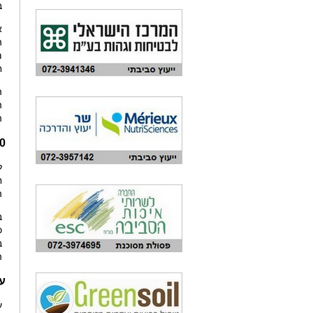
ב
א
ה
מ
ח
ה
ה
ה
4,000 קו
ל
ח
ה
בס
ה
עלות 