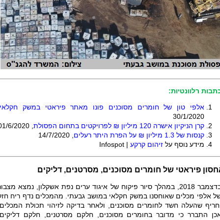
תבות רלוונטיות:
אלפי טון של חומרים מסוכנים פונו מאתר פיראטי במשק חקלאי
30/1/2020
קרן הניקיון אישרה 120 מיליון ₪ לפרויקטים בתחום הפסולת
,
01/6/2020
קנסות של 1.3 מיליון ₪ על הפרת היתר רעלים
,
14/7/2020
מידע נוסף על
זיהום קרקע
|
Infospot
חסון פיראטי של חומרים מסוכנים, מסרטנים, דליקים
בדצמבר 2018, במהלך סיור פיקוח של איגוד ערים נפת אשקלון, נמצא מצבור
ל אלפי מכלים שאוחסנו במשק חקלאי במושב גבעתי. מהמכלים נדף ריח חזק
חריף שהעלה חשד לחומרים מסוכנים, ולאחר בדיקה לזיהוי תכולת המכלים,
כן התברר כי מדובר בחומרים מסוכנים, חלקם מסרטנים, חלקם דליקים.