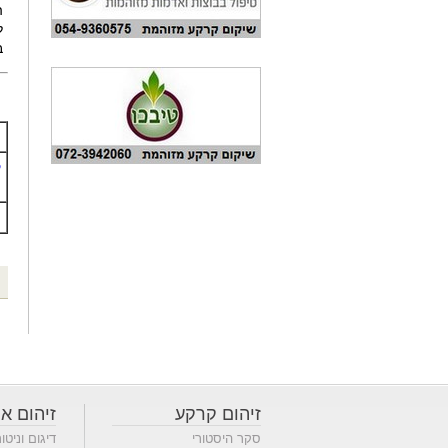
ה
ל
במ
ק
זיהום קרקע
זיהום או
סקר היסטורי
דיגום וניטו