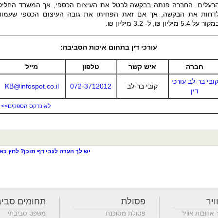
רעלים. החברה פנתה בבקשה לבטל את העיצום הכספי, אך המשרד החליט
דחות את הבקשה, אך אם זאת הפחיתו את גובה העיצום הכספי שעמוד
קור על 5.4 מיליון ₪, ל- 3.2 מיליון ₪.
עורכי דין בתחום איכות הסביבה:
חברה
איש קשר
טלפון
מייל
ובי בר-לב עורכי
קובי בר-לב
072-3712012
KB@infospot.co.il
דין
לאינדקס הספקים>>
יש לך הערה לגבי דף תוכן? לחץ כאן
ויר
פסולת
תחומים סביב
ר ארובות אוויר
פסולת מסוכנת
משפט סביבתי