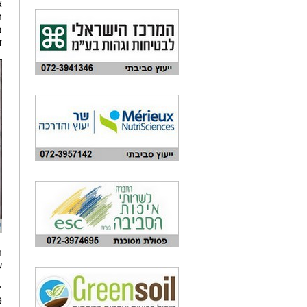
א
ה
מ
ד
ה
ש
י