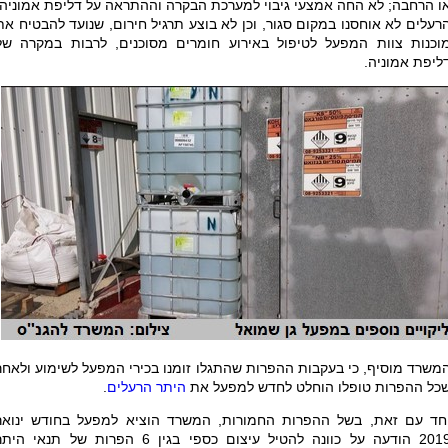
ו הרחבה; לא החה אמצעי גיבוי למערכת הבקרה וההתראה על דליפת אמוניה;
רעלים לא אוחסנו במקום סגור, וכן לא בוצע תרגיל חירום, שנועד להבטיח את
וכנות צוות המפעל לטיפול באירוע חומרים מסוכנים, לרבות במקרה של
ליפת אמוניה.
משרד מוסיף, כי בעקבות ההפרות שהתגלו זומנו בכירי המפעל לשימוע ולאחר
כל ההפרות טופלו הוחלט לחדש למפעל את
היתר הרעלים
.
חד עם זאת, בשל ההפרות החמורות, המשרד הוציא למפעל בחודש ינואר
2019 הודעה על כוונה להטיל עיצום כספי בגין 6 הפרות של תנאי הי