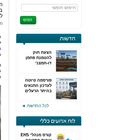
הת
חיפוש חופשי
בכ
למ
מא
ה
חדשות
ל
ח
הצעת חוק
ה
להטמנת פחמן
דו-חמצני
ב
מ
ג
פורסמה טיוטה
לעדכון התנאים
בהיתר הרעלים
של חברות גפ"מ
לכל החדשות ◄
לוח ארועים כללי
קורס מנהלי EHS