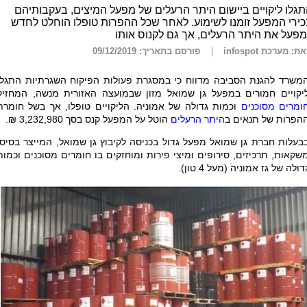
גלו ליקויים ביישום היתר הרעלים של מפעל המיצים, בעקבותיהם
ירי המפעל זומנו לשימוע. לאחר שכל ההפרות טופלו הוחלט לחדש
פעל את היתר הרעלים, אך גם לקנוס אותו
ת: מערכת infospot
פורסם בתאריך: 09/12/2019
משרד להגנת הסביבה מדווח כי במסגרת פעולות הפיקוח השגרתיות התגלו
יקויים חמורים במפעל גן שמואל מזון שבמועצה האזורית מנשה, המחזיק
ומרים מסוכנים
וכמות גדולה של אמוניה. הליקויים טופלו, אך בשל חומרת
הפרות של תנאים ב
היתר הרעלים
הוטל על המפעל קנס בסך 3,232,980 ₪.
בעלות חברת גן שמואל מפעל גדול בכניסה לקיבוץ גן שמואל, המייצר בסיסי
שקאות, תרכיזים, סירופים ומיצי פירות ומוחזקים בו חומרים מסוכנים וכמות
דולה של גז אמוניה (מעל 4 טון).