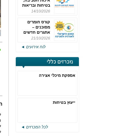
איכות הסביבה,
בטיחות ובריאות
תעסוקתית
14/10/2026
קורס חומרים
מסוכנים –
אתגרים חדשים
והערכות לחוק
21/10/2026
רישוי משולב -
לוח אירועים ◄
מחזור 4
כ
מכרזים כללי
אספקת מיכלי אצירה
ייעוץ בטיחות
ה
ל
ח
ל
לכל המכרזים ◄
ל