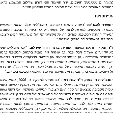
למעלה מ 350,000 תושבים. יו"ר האיגוד הוא דורון שידלוב המשמש כראש
מועצה האזורית ברנר ויו"ר ועדת סביבה במרכז השלטון האזורי.
תייחסויות
משרד להגנ"ס:
"
השרה להגנת הסביבה, המנכ"לית וכלל הצוות המקצועי
משרד, מבקשים להודות לרומי על תקופה ארוכה בשירות הציבורי, בשורות
משרד להגנת הסביבה. מודים לה על מקצועיותה ועל פעולותיה למען הציבור
הסביבה, ומאחלים לה המשך הצלחה
."
ו"ר האיגוד וראש מועצה אזורית ברנר דורון שידלוב:
"
אנו מובילים שינוי
איגוד ערים אשדוד חבל יבנה, כך שיהיה גוף מוביל בתחום הסביבה ברמה
מרחבית והארצית - הן בניטור ומניעה והן ביישום פרויקטים חדשים בתחומי
אנרגיות המתחדשות, שטחים פתוחים חינוך לקיימות ועוד. בחרנו ברומי אבן
נן - מנהלת מנוסה ומוכשרת על מנת שתוביל זאת. אני מודה לד"ר ענת רוזן
ל השנים הרבות בהן הובילה את האיגוד ותרמה לאיכות הסביבה במרחב
."
מנכ"לית היוצאת, ד"ר ענת רוזן:
"
כשמוניתי לתפקיד ב- 1996, נושא איכ
סביבה היה עדיין בחיתוליו ואילו כיום אני מסיימת את תפקידי כאשר נושאי
יכות הסביבה נמצאים על סדר היום הציבורי המקומי והעולמי. אני חשה גאווה
דולה להיות חוליה בשרשרת השמירה על המשאבים ועל קיום בר קיימא לטובת
דורות הבאים. אני מודה לכל אחד מיושבי הראש שכיהנו בעשרים וחמש
שנים האחרונות, לכל השותפים במשרד וברשויות וכמובן לצוות העובדים
איכותי והמסור. אני מאחלת הצלחה לרומי אבן דנן, המנכ"לית הנכנסת. אני