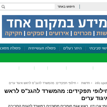
חיפוש באתר
שוי סביבתי
היתר רעלים
פסולת תעשייתית
פסולת מסוכנ
פכים
זיהום קרקע
פסולת
ריח
רעש
דיווח סביב
info spot
חדשות
חילופי תפקידים: מהמשרד להגנ"ס לראש איגוד ערים
ילופי תפקידים: מהמשרד להגנ"ס לראש
יגוד ערים
מי אבן דנן, ראש אגף חומרים מסוכנים במשרד להגנת הסביבה,