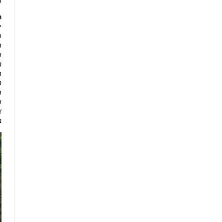
מ
ה
י
מ
ה
ו
ב
ה
ב
מ
ו
א
ב