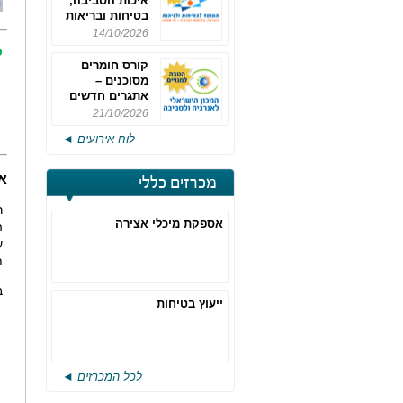
איכות הסביבה,
בטיחות ובריאות
תעסוקתית
14/10/2026
כ
קורס חומרים
מסוכנים –
אתגרים חדשים
והערכות לחוק
21/10/2026
רישוי משולב -
לוח אירועים ◄
מחזור 4
א
מכרזים כללי
אספקת מיכלי אצירה
ה
ש
ת
ב
ייעוץ בטיחות
לכל המכרזים ◄