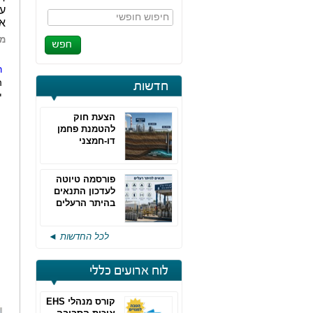
עו
חיפוש חופשי
אש
מא
ר
ה
חדשות
י
הצעת חוק
להטמנת פחמן
דו-חמצני
פורסמה טיוטה
לעדכון התנאים
בהיתר הרעלים
של חברות גפ"מ
לכל החדשות ◄
לוח ארועים כללי
קורס מנהלי EHS