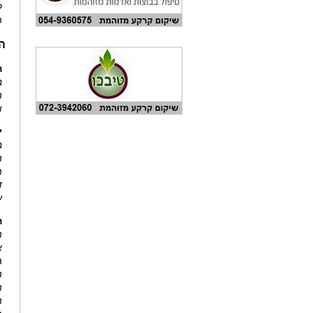
ה
ה
ה
ב
ה
ו
י
ב
ה
ה
ד
ע
ה
ה
א
ג
ה
ה
ה