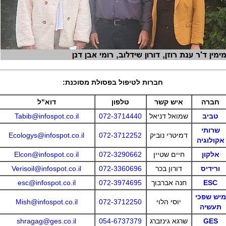
חברות לטיפול בפסולת מסוכנת:
חברה
איש קשר
טלפון
דוא"ל
טביב
שמואל דניאל
072-3714440
Tabib@infospot.co.il
שרותי
דמיטרי נוביק
072-3712252
Ecologys@infospot.co.il
אקולוגיה
אלקון
חיים שטיין
072-3290662
Elcon@infospot.co.il
ורידיס
דורון בכר
072-3360696
Verisoil@infospot.co.il
ESC
חנה אברבוך
072-3974695
esc@infospot.co.il
מיש שפכי
יוסי הלוי
072-3712250
Mish@infospot.co.il
תעשיה
GES
שרגא גינזברג
054-6737379
shragag@ges.co.il