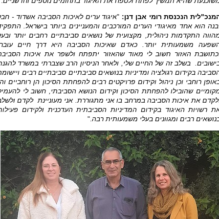
שוכנעת שהיא תמשיך לפתח ולטפח את האיגוד בתחומים נוספים וחדשניים
."
מנכ"לית הנכנסת רומי אבן דנן:
"א
יגוד ערים לאיכות הסביבה אשדוד - חבל
בנה הוא אחד מאיגודי הערים המורכבים והמעניינים ביותר בישראל. התפקיד
הווה התקדמות ניהולית, מקצועית של נושאים סביבתיים רחבים יותר ובעל
שפעה משמעותית יותר. כאדם שאיכות הסביבה היא דרך חיים עוברו
כתושבת האזור חשוב לי מאוד שהאזור יתפתח ולשפר את איכות הסביבה
ישובים. בשלב זה של החיים שלי, ולאחר הניסיון הרב שצברתי במשרד להגנת
סביבה בקידום רגולציה ומדיניות בנושאים סביבתיים סביבתיים רבים ויישומה
אופן רוחבי וכן ניהול וקידום פרויקטים רבים להפחתת הסיכון הן רוחביים והן
קומיים שהובילו להפחתת הסיכון וקידום הנושא הסביבתי, חשוב לי להעמיק
לקדם את איכות הסביבה במרחב בו אני מתגוררת. אני מעוניינת לקדם ולשלב
ת רשויות האיגוד בקידום המדיניות הסביבתית העדכנית ולקידום פעילות
נושאים רבים ומגוונים בעלי משמעותית רבה
."