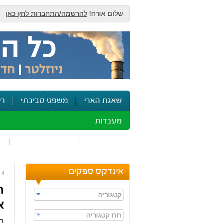
שלום אורח!
להרשמה/התחברות לחץ כאן
שאגת הארי
משפט סביבתי
רי
מעבדות
זיהום אוויר
חומרים מסוכנים
ש
אינדקס ספקים
ח
קטגוריה
א
תת קטגוריה
רו