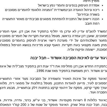
מפרץ חיפה
אסדרת העיסוק בנפיצים וחומרי נפץ בישראל
ריכוז וניהול הוועדה הבינמשרדית "המנחה הלאומי לחומרים מסוכנים
בשגרה ובחירום"
הכנה ויישום של התכנית להפחתת מפגעים סביבתיים מאזור התעשייה
רמת חובב
משרד להגנ"ס עדיין לא עדכן מי יחליף בתפקיד את אבן דנן. אגף חומרים
סוכנים, שאבן דנן עמדה בראשו, מטפל במניעת תקריות של חומרים מסוכנים
מזעור השלכותיהם על ידי מערכת רישוי ארצית לעיסוק בחומרים מסוכנים
מתן מענה מקצועי בעת תקריות
.
האגף קובע מדיניות בנושא הטיפול בפסולת
סוכנת, יישומה ופיקוח עליה
.
יגוד ערים לאיכות הסביבה אשדוד – חבל יבנה
תפקידה החדש אבן דנן מחליפה את ד"ר ענת רוזן בתפקיד מנכ"לית של איגוד
רים אשדוד. רוזן משמשת בתפקיד מאז שנת 1996.
איגוד מפקח על איכות האוויר והשמירה על הסביבה מצד אזורי התעשייה
סמוכים לעיר, מייעץ לוועדות התכנון, מטפל בתלונות על מפגעי ריח, מלווה
עורך סקרי קרקע, מפקח על זיהומי קרקע בתחנות דלק ובתעשייה, מבצע חינוך
הסברה ועוד.
באיגוד כלולות 8 רשויות מקומיות: אשדוד, בני עי"ש, ברנר, גדרה, גדרות, גן
יבנה, חבל יבנה ונחל שורק. האיגוד מופקד על שטח של כ 200 קמ"ר המא