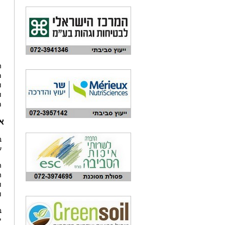
ה
מ
ו
ו
מ
א
ב
ע
ה
ה
ו
ו