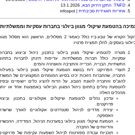
TNFD
: התקן הירוק הבא
, 13.1.2026
אחריות תאגידית סביבתית
|
infospot
מיכה בהטמעת שיקולי מגוון ביולגי בחברות עסקיות וממשלתיות
הקול הקורא של טבע-ביז כולל כאמור 2 מסלולים, הראשון הוא מסלול מגוו
יולוגי בעסקים, להלן תמצית פרטיו:
מטרה: להטמיע שיקולי מגוון ביולוגי בתכנון, ניהול וביצוע בחברות
עסקיות, כולל חברות ממשלתיות. עדיפות תינתן לחברות בתחום
התשתיות, הבנייה, הכרייה והחציבה והאנרגיה והמים.
תוצרי הפרויקט: דוח בנושא הטמעת שיקולי מגוון ביולוגי בפעילות
החברה, שהחברות הזוכות יכינו בסיוע המומחים המקצועיים של המשרד
להגנ"ס והחברה להגנת הטבע. על הדוח להציג כלים יישומיים ובסיס
להטמעת נהלים בתחום ניהול המגוון הביולוגי באמצעות אחד או יותר
מהכלים האלה:
עדכון נהלים להטמעת שיקולים אקולוגיים בתכנון וביצוע
פרויקטים.
יצירת מדדים לניהול סטנדרטים אקולוגיים לאורך שרשרת
האספקה.
הטמעת שיקולי מגוון ביולוגי במערכות הניהול, המדידה, ההכשרה
והדיווחים של החברה.
תוכניות עבודה מפורטות לניהול השפעות עקיפות של פרויקטים