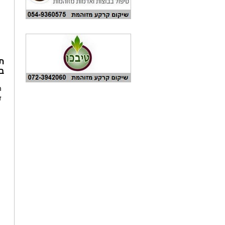
ת
ב
ה
ז