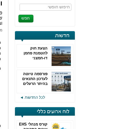
ו
חיפוש חופשי
פו
וב
מא
חדשות
ה
ה
הצעת חוק
להטמנת פחמן
ו
דו-חמצני
ה
ה
פורסמה טיוטה
לעדכון התנאים
בהיתר הרעלים
של חברות גפ"מ
לכל החדשות ◄
לוח ארועים כללי
קורס מנהלי EHS