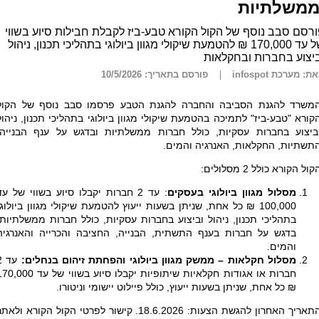
ממשלתיות
רסם סבב נוסף של הקול הקורא טבע-ביז לקבלת חבילות סיוע בשווי
של עד 170,000 ₪ להטמעת שיקולי מגוון ביולוגי בתהליכי תכנון, ניהול
יצוע בחברות ובחקלאות
ת: מערכת infospot
פורסם בתאריך: 10/5/2026
משרד להגנת הסביבה והחברה להגנת הטבע פרסמו סבב נוסף של הקול
קורא "טבע-ביז" לתמיכה בהטמעת שיקולי מגוון ביולוגי בתהליכי תכנון, ניהול
ביצוע בחברות עסקיות, כולל חברות ממשלתיות ובדגש על ענף הבנייה,
תשתיות, החקלאות, האנרגיה והמים.
קול הקורא כולל 2 מסלולים:
מסלול מגוון ביולוגי בעסקים
: עד 2 חברות יקבלו סיוע בשווי של עד
100,000 ₪ כל אחת, שניתן בשעות ייעוץ להטמעת שיקולי מגוון ביולוגי
בתהליכי תכנון, ניהול וביצוע בחברות עסקיות, כולל חברות ממשלתיות,
בדגש על חברות בענף התשתית, הבנייה, החציבה והכרייה והאנרגיה
והמים.
מסלול חקלאות – ממשק מגוון ביולוגי והפחתת זיהום בנחלים:
עד
חברות או אגודות חקלאיות שיתופיות יקבלו סיוע בשווי של עד 0
₪ כל אחת, שניתן בשעות ייעוץ, כולל פיילוט יישומי וניטורו.
התאריך האחרון להגשת הצעות: 18.6.2026. קישור לפרטי הקול הקורא ולאת