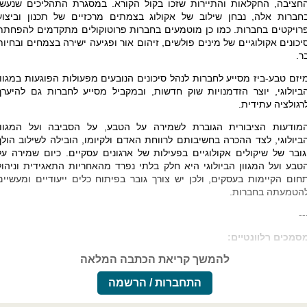
חציבה, החקלאות והתיירות שזכו בקול הקורא. במסגרת התהליכים שנעשו
חברות אלה, נבחן שילוב של אקולוג בצמתים מרכזיים של תכנון וביצוע
רויקטים בחברות. כמו כן מוטמעים בחברות פרוטוקולים מתקדמים להפחתת
יכונים אקולוגיים של מינים פולשים, זיהום אור ופגיעה ישירה בצמחים ובחיות
ר.
יזם טבע-ביז מסייע לחברות לנהל סיכונים הנובעים מפעולות הפוגעות במגוון
ביולוגי, יוצר הזדמנויות שוק חדשות, ובמקביל מסייע לחברות גם להיערך
רגולציה עתידית.
מודעות הציבורית הגוברת לשמירה על הטבע, על הסביבה ועל המגוון
ביולוגי, לצד ההכרה בחשיבותם לרווחת האדם ולקיומו, הובילה לשילוב הולך
גובר של שיקולים אקולוגיים בפעילות של ארגונים עסקיים
.
כיום שמירה על
טבע ועל המגוון הביולוגי היא חלק בלתי נפרד מהאחריות התאגידית וניהול
חום הקיימות בעסקים, ולכן יש צורך גובר בפיתוח כלים ייעודיים ומעשיים
הטמעתה בחברות.
--
סמכים רלוונטיים:
להמשך קריאת הכתבה המלאה
התחברות / הרשמה