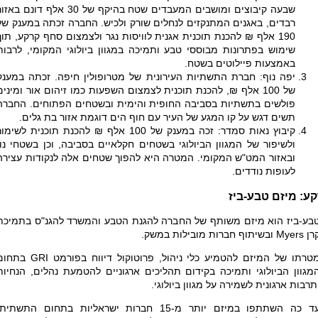
שבעה קיבוצים ומושבים המעבדים שטח בהיקף של 30 אלף דונם באז
רבדים, באגנים המתנקזים לנחלים שורק ולכיש. החברה זכתה במענק של
190 אלף ₪ להכנת תוכנית אגנית לוויסות נגר ולצמצום סחף קרקע, תוך
שימוש בפתרונות מבוססי טבע ותמיכה במגוון ביולוגי המקומי, לרבות
באמצעות פיילוטים בשטח
.
יפה נוף: חברת התשתיות העירונית של מטרופולין חיפה. זכתה במענק
של 100 אלף ₪, להכנת תוכנית לצמצום השפעות כמו זיהום אור ומינים
פולשים בתשתיות בסביבה החופית והימית ובשטחים הפתוחים. החברה
תשים דגש על קו המגע של העיר עם חוף הים דוגמת אזור בת גלים
.
קיבוץ נאות סמדר: זכה במענק של 100 אלף ₪ להכנת תוכנית לשימו
ולשיפור של המגוון הביולוגי בשטחים חקלאיים בסביבה, וכן בשטחי נוי
ובאזור המט"ש המקומי. המטרה היא להפוך שטחים אלה לנקודות עצירה
לעופות נודדים.
ע: מיזם טבע-ביז
בע-ביז הוא מיזם משותף של החברה להגנת הטבע והמשרד להגנ"ס בתמיכת
רן
Myers
ובשיתוף חברות מובילות במשק.
טרתו של המיזם להטמיע כלי ניהול, פרוטוקול דיווח בפורמט
GRI
בתחום
מגוון הביולוגי ותמיכה בקידום תהליכים ארגוניים להטמעת נהלים, הנחיות
תרבות ארגונית לשמירה על מגוון ביולוגי.
עד כה השתתפו במיזם יותר מ-15 חברות ישראליות בתחום התשתית