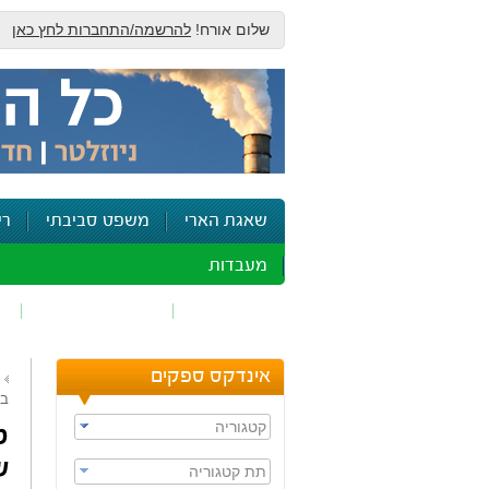
שלום אורח!
להרשמה/התחברות לחץ כאן
שאגת הארי
משפט סביבתי
רי
מעבדות
זיהום אוויר
חומרים מסוכנים
ש
אינדקס ספקים
בי
קטגוריה
ט
ש
תת קטגוריה