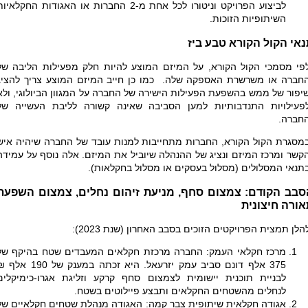
לביצוע הפרויקט וניטורו לכל אחת מ-2 החברות או האגודות החקלאיו
השיתופיות הזוכות.
אי הקול הקורא טבע ביז
פי מסמכי הקול הקורא, על המיזם המוצע להיות חלק מפעילות הליבה של
חברה או משרשרת האספקה שלה. כמו כן חייב המיזם המוצע צריך להציג
יפור של ממש בהשפעת הפעילות הישירה של החברה על המגוון הביולוגי, ולא
פעילויות התנדבותיות למען הסביבה שאינה קשורה לליבת העשייה של
חברה.
מסגרת הקול הקורא, החברות מתחייבות למנות עובד של החברה שיהיה איש
קשר ומרכז המיזם ונציג של ההנהלה שיוביל את המיזם. אלה נוסף על עמידה
תנאי המסלולים (מסלול בעסקים או מסלול בחקלאות).
סבב הקודם: צמצום סחף, מניעת זיהום נחלים, צמצום השפעת
אורה חיצונית
הלן תמצית הפרויקטים הזוכים בסבב האחרון (שנת 2023):
מרכז חקלאי העמק: החברה מרכזת חקלאים המעבדים שטח בהיקף של
375 אלף דונם סביב עמק יזרעאל. היא זכתה במענק של 190 
לבניית תוכנית יישומית לצמצום סחף קרקע וזליגת אגרו-כימיקלים
לנחלים מהשטחים החקלאים ותבצע פיילוטים בשטח
.
אגודה חקלאית שיתופית צבר קמה: האגודה מנהלת שטחים חקלאיים של