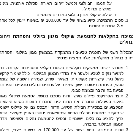
על המגוון הביולוגי (למשל זיהום תאורה, פסולת אורגנית, מינים
פולשים וכדומה).
שילוב שיקולי מגוון ביולוגי במדדים פיננסיים.
סכום התמיכה: סיוע בשווי של עד 100,000 ₪ בשעות ייעוץ לכל אח
מ-2 החברות הזוכות.
מיכה בחקלאות להטמעת שיקולי מגוון ביולגי והפחתת זיהום
נחלים
מסלול השני של תוכנית טבע-ביז מתמקדת בממשק מגוון ביולוגי והפחתת
יהום בנחלים מחקלאות. אלה תמצית פרטיו:
מטרה: יישום ממשקים חקלאיים בשטח חקלאי ובסביבתו הקרובה כדי
למזער נזקים לטבע ולשפר את מדדי המגוון הביולוגי, כולל שימור קרקע,
ניהול נגר, קישוריות אקולוגית, משארי שדה, שמירה והשבה של צומח
טבעי, הפחתת ריסוס ודישון, שמירה על ערוצים ונחלים טבעיים והפחתת
פגיעה בחיות בר ובצומח טבעי.
תוצר הפרויקט: פיילוט מעשי ודוח מסכם בנושא הטמעת שיקולי מגוון
ביולוגי בפעילות החברה. את הדוח יכינו החברות הזוכות בסיוע היועצים
המקצועיים במסגרת חבילת הסיוע. הדוח יתבסס גם על פיילוט יישומי
שיתוקצב במסגרת חבילת הסיוע ושתוצאותיו ינוטרו באופן מקצועי. הדוח
צריך להציג גם כלים יישומיים ובסיס להטמעת נהלים ולשיפור מדדי
המגוון הביולוגי בחברה.
סכום התמיכה: סיוע בשווי של עד 170,000 ₪ בשעות ייעוץ, פיילו