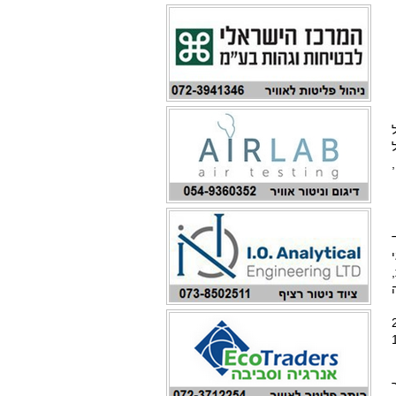
 2
170,00
ר