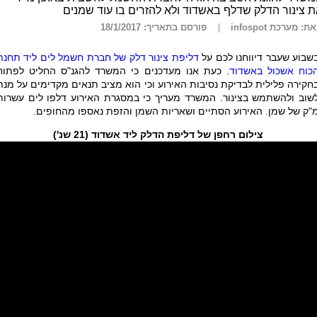
 צינור הדלק שדלף באשדוד ולא להזרים בו עוד שמנים
ת: מערכת infospot
פורסם בתאריך: 18/1/2017
שבוע שעבר דיווחנו לכם על
דליפת צינור דלק של חברת חשמל לים ליד תחנת
כוח אשכול באשדוד
. כעת אנו מעדכנים כי המשרד להגנ"ס החליט לפתוח
חקירה פלילית לבדיקת נסיבות האירוע וכי הוא מציב תנאים מקדימים על מנת
שוב ולהשתמש בצינור. המשרד מעריך כי במסגרת האירוע דלפו לים עשרות
"ק של שמן. האירוע הסתיים ושאריות השמן והזפת נאספו מהחופים.
צילום רחפן של דליפת הדלק ליד אשדוד (21 שנ')