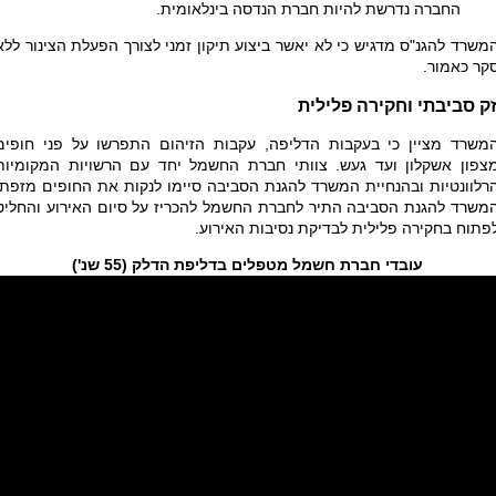
החברה נדרשת להיות חברת הנדסה בינלאומית.
משרד להגנ"ס מדגיש כי לא יאשר ביצוע תיקון זמני לצורך הפעלת הצינור ללא
קר כאמור.
ק סביבתי וחקירה פלילית
משרד מציין כי בעקבות הדליפה, עקבות הזיהום התפרשו על פני חופים
צפון אשקלון ועד געש. צוותי חברת החשמל יחד עם הרשויות המקומיות
רלוונטיות ובהנחיית המשרד להגנת הסביבה סיימו לנקות את החופים מזפת.
משרד להגנת הסביבה התיר לחברת החשמל להכריז על סיום האירוע והחליט
פתוח בחקירה פלילית לבדיקת נסיבות האירוע.
עובדי חברת חשמל מטפלים בדליפת הדלק (55 שנ')