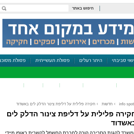
חיפוש באתר
שוי סביבתי
היתר רעלים
פסולת תעשייתית
פסולת מסוכנ
פכים
זיהום קרקע
פסולת
ריח
רעש
דיווח סביב
info spot
חדשות
חקירה פלילית על דליפת צינור הדלק לים באשדוד
קירה פלילית על דליפת צינור הדלק לים
אשדוד
משרד להגנת הסביבה הורה לחברת החשמל להשבית באופן מיידי