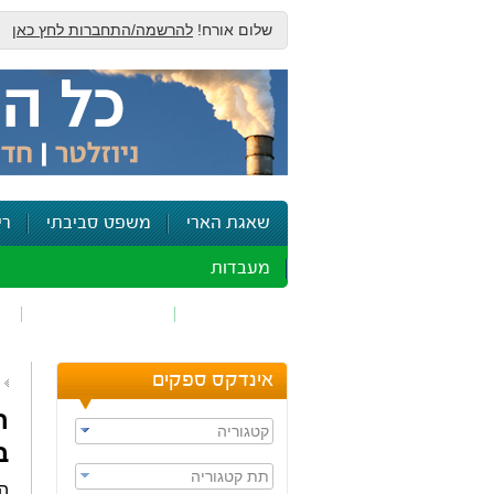
שלום אורח!
להרשמה/התחברות לחץ כאן
שאגת הארי
משפט סביבתי
רי
מעבדות
זיהום אוויר
חומרים מסוכנים
ש
אינדקס ספקים
ח
קטגוריה
ב
תת קטגוריה
ה