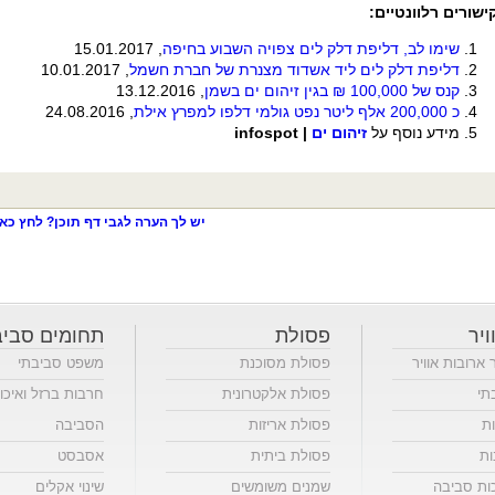
ישורים רלוונטיים
:
שימו לב, דליפת דלק לים צפויה השבוע בחיפה
, 15.01.2017
דליפת דלק לים ליד אשדוד מצנרת של חברת חשמל
, 10.01.2017
קנס של 100,000 ₪ בגין זיהום ים בשמן
, 13.12.2016
כ 200,000 אלף ליטר נפט גולמי דלפו למפרץ אילת
, 24.08.2016
מידע נוסף על
זיהום ים
|
infospot
יש לך הערה לגבי דף תוכן? לחץ כאן
ויר
פסולת
תחומים סביב
ר ארובות אוויר
פסולת מסוכנת
משפט סביבתי
תי
פסולת אלקטרונית
חרבות ברזל ואיכו
ות
פסולת אריזות
הסביבה
ות
פסולת ביתית
אסבסט
כות סביבה
שמנים משומשים
שינוי אקלים