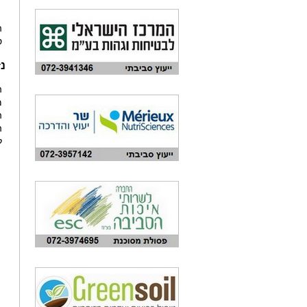
ה
ס
נז
ה
מ
ה
ה
ל