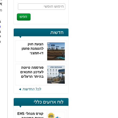
את
חיפוש חופשי
מא
ב
ה
ב
חדשות
ל
מ
הצעת חוק
להטמנת פחמן
דו-חמצני
פורסמה טיוטה
לעדכון התנאים
בהיתר הרעלים
של חברות גפ"מ
לכל החדשות ◄
לוח ארועים כללי
קורס מנהלי EHS