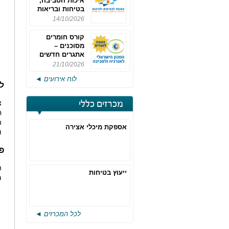
איכות הסביבה,
בטיחות ובריאות
תעסוקתית
14/10/2026
קורס חומרים
מסוכנים –
אתגרים חדשים
והערכות לחוק
21/10/2026
רישוי משולב -
לוח אירועים ◄
מחזור 4
ל
מכרזים כללי
ח
ה
אספקת מיכלי אצירה
ו
פ
ייעוץ בטיחות
מ
לכל המכרזים ◄