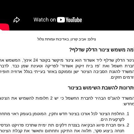
צילום: אביב קורט, באדיבות עמותת צלול
מה משמש צינור הדלק שדלף?
צינור הדלק שדלף ליד אשדוד הוא צינור מיקשר בקוטר 24 אינץ', המשמש 
ברת חשמל ואת 'פז בית זיקוק אשדוד' לפריקה וטעינת שמן כבד. לדברי
משרד להגנת הסביבה הצינור ישן וממוקם באזור בעייתי בגלל ארוזיה חופית
זרמים חזקים.
תרונות להשבת השימוש בצינור
המשרד להגנ"ס הבהיר לחברת החשמל כי יש 2 חלופות להשמיש את הצינו
חדש:
החלפת הצינור לכל אורכו בצינור חדש ותקין, המוטמן בעומק ראוי מתחת
לקרקעית הים.
גיוס חברת סיווג הבקיאה בצנרת דלקים תת ימית שתרכז פרויקט הנדסי,
תנחה ביצוע סקר, תלווה את התיקון ותחתום ותאשר את קבלת הצינור.