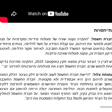
תייחסויות
ברת חשמל:
"
החברה נקטה שורה של פעולות מידיות ומקדמיות על מנת
מנוע ולמזער את הזיהום, עם קבלת המידע על חשד לדליפה, צוותים מיוחדים
עלו בתיאום ושיתוף המשרד להגנת הסביבה, לאיתור מקור הדליפה, לאיטום
ריקון הצנרת וכן, ננקטו פעולות שאיבה נרחבות.
יש לציין כי הצינור נבדק ונמצא תקין באוקטובר 2015, התקינה מחייבת בדי
חת לחמש שנים.
חברת החשמל תציג את פעילותה והיערכותה לאירועי ים
."
מותת צלול:
"
דרישת חברת החשמל לשוב ולהזרים דלק בצינור הדלק הפגוע
גרם לזיהום הים היא אבסורדית ולא מקצועית. חברת החשמל התעכבה
משך שנים בהחלפת הציוד והצנרת המיושנים המשמשים להזרמת דלקים
הנמלים לתחנות הכוח. הדליפה האחרונה יכולה הייתה להימנע אם הצינור
פגוע היה נבדק בקיץ, לפני החורף הנוכחי הסוער. על חברת החשמל להחליף
ת כל הציוד המיושן ולטפל בכל התקלות המסכנות את הים
".
---------