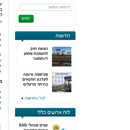
י
חיפוש חופשי
בי
ה
מא
ה
חדשות
ה
פ
הצעת חוק
להטמנת פחמן
א
דו-חמצני
ש
ה
פורסמה טיוטה
לעדכון התנאים
מ
בהיתר הרעלים
של חברות גפ"מ
ה
ה
לכל החדשות ◄
ל
ה
לוח ארועים כללי
קורס מנהלי EHS