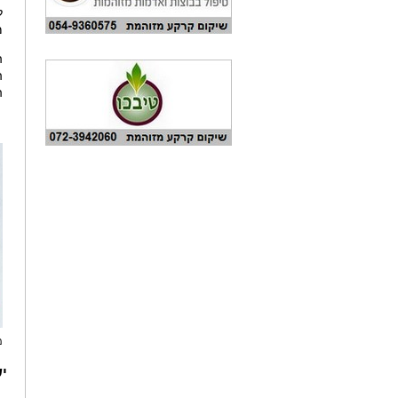
ל
מ
ה
מ
י