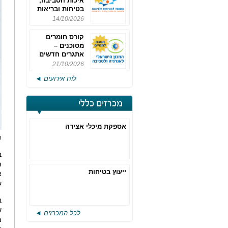
איכות הסביבה,
בטיחות ובריאות
תעסוקתית
14/10/2026
קורס חומרים
מסוכנים –
אתגרים חדשים
והערכות לחוק
21/10/2026
רישוי משולב -
לוח אירועים ◄
מחזור 4
מכרזים כללי
אספקת מיכלי אצירה
מ
ב
מ
ייעוץ בטיחות
א
ש
ב
לכל המכרזים ◄