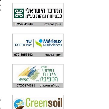
ל
ב
ה
מ
מ