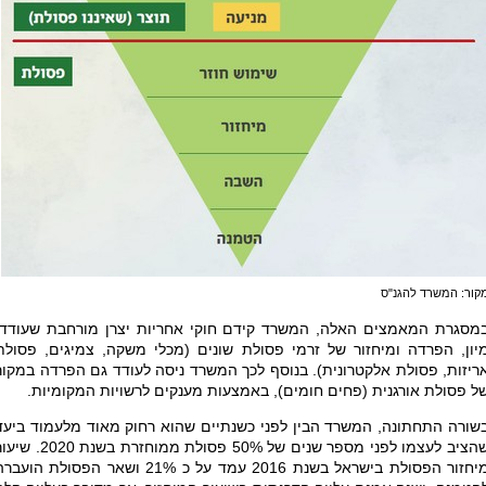
קור: המשרד להגנ"ס
מסגרת המאמצים האלה, המשרד קידם חוקי אחריות יצרן מורחבת שעודדו
יון, הפרדה ומיחזור של זרמי פסולת שונים (מכלי משקה, צמיגים, פסולת
ריזות, פסולת אלקטרונית). בנוסף לכך המשרד ניסה לעודד גם הפרדה במקור
ל פסולת אורגנית (פחים חומים), באמצעות מענקים לרשויות המקומיות.
שורה התחתונה, המשרד הבין לפני כשנתיים שהוא רחוק מאוד מלעמוד ביעד
שהציב לעצמו לפני מספר שנים של 50% פסולת ממוחזרת בשנת 2020
מיחזור הפסולת בישראל בשנת 2016 עמד על כ 21% ושאר הפסולת הועב