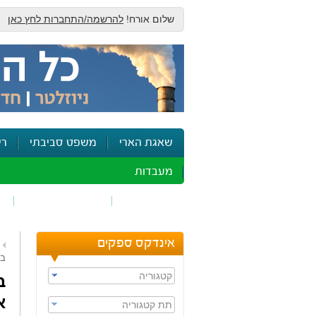
שלום אורח!
להרשמה/התחברות לחץ כאן
שאגת הארי
משפט סביבתי
רי
מעבדות
זיהום אוויר
חומרים מסוכנים
ש
אינדקס ספקים
בסכ
קטגוריה
ב
א
תת קטגוריה