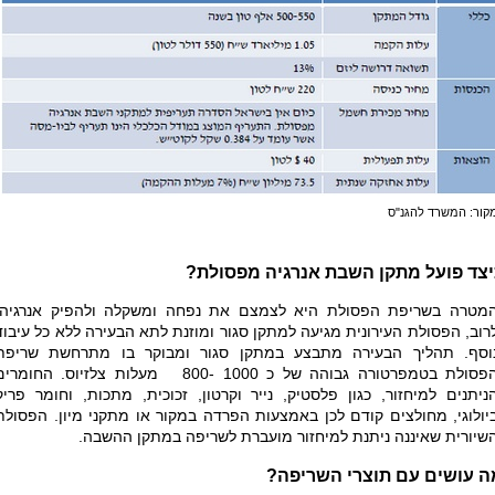
קור: המשרד להגנ"ס
יצד פועל מתקן השבת אנרגיה מפסולת?
מטרה בשריפת הפסולת היא לצמצם את נפחה ומשקלה ולהפיק אנרגיה.
רוב, הפסולת העירונית מגיעה למתקן סגור ומוזנת לתא הבעירה ללא כל עיבוד
וסף. תהליך הבעירה מתבצע במתקן סגור ומבוקר בו מתרחשת שריפת
פסולת בטמפרטורה גבוהה של כ
800- 1000
מעלות צלזיוס. החומרים
ניתנים למיחזור, כגון פלסטיק, נייר וקרטון, זכוכית, מתכות, וחומר פריק
יולוגי, מחולצים קודם לכן באמצעות הפרדה במקור או מתקני מיון
.
הפסולת
שיורית שאיננה ניתנת למיחזור מועברת לשריפה במתקן ההשבה.
ה עושים עם תוצרי השריפה?