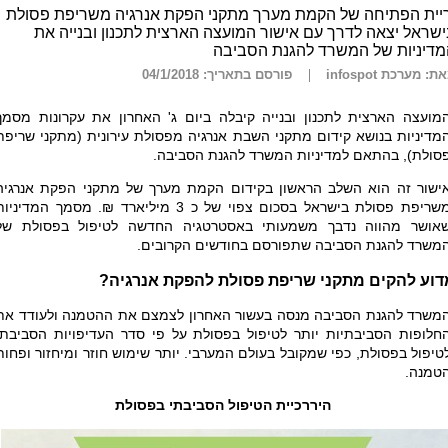
ריית הפתיחה של הקמת מערך מתקני הפקת אנרגיה משריפת פסולת
שראל יצאה לדרך עם אישור המועצה הארצית לתכנון ובנייה את
מדיניות של המשרד להגנת הסביבה
ת: מערכת infospot
פורסם בתאריך: 04/1/2018
מועצה הארצית לתכנון ובנייה קיבלה ביום ג' האחרון את עקרונות מסמך
מדיניות בנושא קידום מתקני השבת אנרגיה מפסולת עירונית (מתקני שריפת
סולת), בהתאם למדיניות המשרד להגנת הסביבה.
ישור זה הוא השלב הראשון בקידום הקמת מערך של מתקני הפקת אנרגיה
משריפת פסולת בישראל בסכום צפוי של כ 3 מיליארד ₪. מסמך המדיניו
אושר מהווה נדבך משמעותי באסטרטגיה החדשה לטיפול בפסולת של
משרד להגנת הסביבה שתפורסם בחודשים הקרובים.
דוע להקים מתקני שריפת פסולת להפקת אנרגיה?
משרד להגנת הסביבה מנסה בעשור האחרון לצמצם את ההטמנה ולעודד את
חלופות הסביבתיות יותר לטיפול בפסולת על פי סדר העדיפויות הסביבתי
טיפול בפסולת, כפי שמקובל בעולם המערבי. יותר שימוש חוזר ומיחזור ופחות
טמנה.
היררכיית הטיפול הסביבתי בפסולת