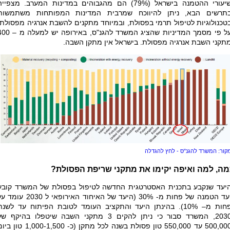
שיעורי ההטמנה בישראל (79%) הם מהגבוהים במדינות המערב. מצפיי
תרשים הבא, ניתן להיווכח שמרבית המדינות המפותחות משתמשות
טכנולוגיות לטיפול תרמי בפסולת, ובמיוחד מתקנים להשבת אנרגיה מפסולת.
על פי מסמך המדיניות שהציג המשרד להגנ"ס, באירופה יש 
תקני השבת אנרגיה מפסולת. בישראל אין מתקן השבה.
קור: המשרד להגנ"ס - לחץ להגדלה
מה, למה ואיפה יקימו את מתקני שריפת הפסולת?
יעד שנקבע בתכנית האסטרטגית החדשה לטיפול בפסולת של המשרד קובע
יעד הטמנה של פחות מ- 30% (היעד של האיחוד האירופאי ל 2030 עו
פחות מ– 10%). בהינתן היעד והתקציב העומד לטובת הפיתוח עד לשנת
2030, המשרד סבור כי ניתן להקים 3 מתקני השבה שיטפלו בהיקף ש
500,000 עד 550,000 טון פסולת בשנה לכל מתקן (כ- 1,000-1,500 טו