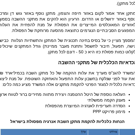
כל מתקן).
תקן אחד אמור לקום באזור חיפה והצפון, מתקן נוסף באזור גוש דן ומרכז
וסף באזור ירושלים או הדרום. הרעיון הוא להקים את מתקני ההשבה בסמוך
אזורים המאוכלסים המייצרים את הפסולת על מנת להפחית את העלות
המפגעים הסביבתיים הנגרמים כתוצאה מהסעה מרוחקת של הפסולת.
מסמך מציין כי על בסיס בחינה תכנונית של המתקן והתשתיות הנלוות כבישי
ישה, תפעול, חיבור לחשמל ותחנת מעבר ממיינת) גודל המתקנים שיכולים
קלוט כמות פסולת כזו היא כ
- 50
דונם לכל מתקן.
כדאיות הכלכלית של מתקני ההשבה
משרד להגנ"ס מעריך את עלות ההקמה של כל מתקן השבה בכמיליארד ₪.
את עוד לפני שנלקח בחשבון עלות התפעול והאחזקה השוטפת. על מנת ליצור
דאיות כלכלית למגזר הפרטי להקמת מתקנים אלה המשרד מציע כמה כלים:
העלאה נוספת של היטל ההטמנה ויצירת מתווה מחירים ברור לטווח ארוך
מענק הקמה ממשלתי
הסדרה תעריפית לאנרגיה המיוצרת מהפסולת
מימון פרויקט
PPP
​הנחות כלכליות להקמת מתקן השבת אנרגיה מפסולת בישראל