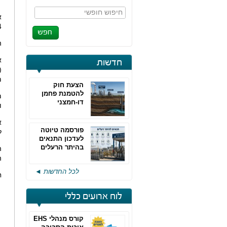
חיפוש חופשי
א
.
ה
א
חדשות
(
מ
הצעת חוק
להטמנת פחמן
דו-חמצני
ו
א
פורסמה טיוטה
ל
לעדכון התנאים
בהיתר הרעלים
ה
של חברות גפ"מ
ה
לכל החדשות ◄
ח
לוח ארועים כללי
קורס מנהלי EHS