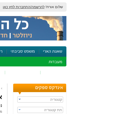
שלום אורח!
להרשמה/התחברות לחץ כאן
שאגת הארי
משפט סביבתי
רי
מעבדות
זיהום אוויר
חומרים מסוכנים
ש
אינדקס ספקים
א
קטגוריה
נפטר ב 
תת קטגוריה
מא