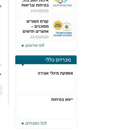
איכות הסביבה,
בטיחות ובריאות
כ
תעסוקתית
14/10/2026
קורס חומרים
מסוכנים –
אתגרים חדשים
והערכות לחוק
21/10/2026
רישוי משולב -
לוח אירועים ◄
מחזור 4
מכרזים כללי
-
אספקת מיכלי אצירה
ל
ייעוץ בטיחות
לכל המכרזים ◄