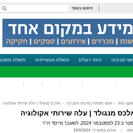
חיפוש באתר
שוי סביבתי
היתר רעלים
פסולת תעשייתית
פסולת מסוכנ
פכים
זיהום קרקע
פסולת
ריח
רעש
דיווח סביב
info spot
אנשי מפתח באיכות הסביבה
אלכס מנגולד | עלה שירותי אקולוגיה
לכס מנגולד | עלה שירותי אקולוגיה
23 לפסטבמר 2024, לשעבר מייסד ויו"ר
ת:
עודכן בתאריך: 24/9/2024