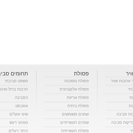
ויר
פסולת
תחומים סביב
ר ארובות אוויר
פסולת מסוכנת
משפט סביבתי
תי
פסולת אלקטרונית
חרבות ברזל ואיכו
ות
פסולת אריזות
הסביבה
ות
פסולת ביתית
אסבסט
כות סביבה
שמנים משומשים
שינוי אקלים
יקות סביבה
שפכים תעשייתיים
מפגעי רעש
ר
פסולת תעשייתית
היתר רעלים