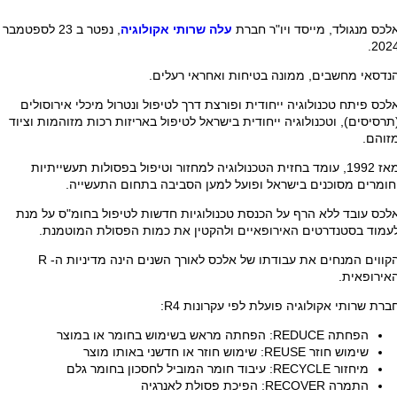
לכס מנגולד, מייסד ויו"ר חברת
עלה שרותי אקולוגיה
, נפטר ב 23 לספטמבר
2024
נדסאי מחשבים, ממונה בטיחות ואחראי רעלים.
לכס פיתח טכנולוגיה ייחודית ופורצת דרך לטיפול ונטרול מיכלי אירוסולים
תרסיסים), וטכנולוגיה ייחודית בישראל לטיפול באריזות רכות מזוהמות וציוד
זוהם.
מאז 1992, עומד בחזית הטכנולוגיה למחזור וטיפול בפסולות תעשייתיות
חומרים מסוכנים בישראל ופועל למען הסביבה בתחום התעשייה.
לכס עובד ללא הרף על הכנסת טכנולוגיות חדשות לטיפול בחומ"ס על מנת
עמוד בסטנדרטים האירופאיים ולהקטין את כמות הפסולת המוטמנת.
קווים המנחים את עבודתו של אלכס לאורך השנים הינה מדיניות ה-
R
אירופאית.
ברת שרותי אקולוגיה פועלת לפי עקרונות R4:
הפחתה REDUCE: הפחתה מראש בשימוש בחומר או במוצר
שימוש חוזר REUSE: שימוש חוזר או חדשני באותו מוצר
מיחזור RECYCLE: עיבוד חומר המוביל לחסכון בחומר גלם
התמרה RECOVER: הפיכת פסולת לאנרגיה