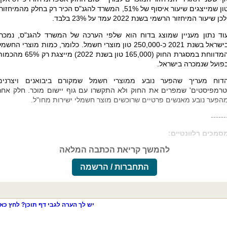
טון שמייצגים שיעור איסוף של 51%, המשרד להגנ"ס הכיר רק בחלק מהמיחזור
לכן שיעור המיחזור הרשמי בשנת 2022 עמד על 23% בלבד.
וד נתון מעניין שמוצג בדוח הוא שלפי הערכה של המשרד להגנ"ס, נמכרו
בישראל בשנת 2021 כ-250,000 טון מוצרי חשמל. כלומר, כמות מוצרי החשמ
המדווחת במסגרת החוק (165,000 טון בשנת 2022) מייצגת רק 65% מ
פועל שנמכרה בישראל.
דוח מעריך שהפער נובע ממוצרי חשמל שמקורם ביבואנים ויצרנים
טרמפיסטים' שמפרים את החוק ולא התקשרו עם גוף יישום מוכר. חלק אחר
הפער נובע מאנשים פרטיים שרוכשים מוצר חשמלי ישירות מחו"ל
.
------
סמכים רלוונטיים:
להמשך קריאת הכתבה המלאה
התחברות / הרשמה
יש לך הערה לגבי דף תוכן? לחץ כאן