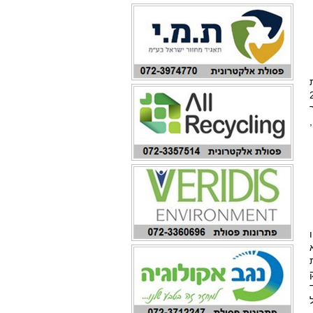
 2012
ק
ד
מד על