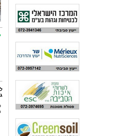
כ
ל
ג
ה