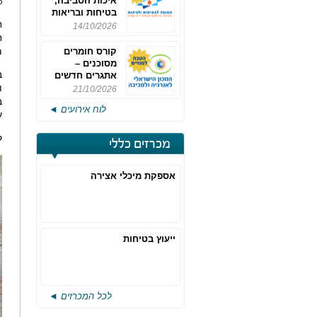
איכות הסביבה,
.
בטיחות ובריאות
ח
תעסוקתית
14/10/2026
ח
מ
קורס חומרים
מסוכנים –
אתגרים חדשים
והערכות לחוק
21/10/2026
רישוי משולב -
ב
לוח אירועים ◄
מחזור 4
ע
ק
מכרזים כללי
אספקת מיכלי אצירה
ייעוץ בטיחות
לכל המכרזים ◄