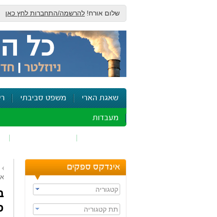
שלום אורח!
להרשמה/התחברות לחץ כאן
שאגת הארי
משפט סביבתי
רי
מעבדות
זיהום אוויר
חומרים מסוכנים
ש
אינדקס ספקים
אל
קטגוריה
ב
פ
תת קטגוריה