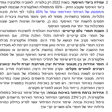
עמידה ביעדי האיסוף:
בשנת 2022 רק בולגריה, לאטביה וסלובקיה עמדו
ביעד האיסוף שקובע החוק - 65% מהפסולת האלקטרונית שנכנסה לשוק
ו
הממוצע של האיחוד האירופאי עמד על 45%
בלבד. לפי הדוח, סיבות
כלכליות, מחסור בתשתיות, מסחר לא חוקי וחוסר מודעות ציבורית הם
חסמים להשגת יעדי האיסוף. כמו כן, פרשנויות ושיטות חישוב שונות
מסרבלות עוד יותר את מאמצי האיסוף.
השבת חומרי גלם קריטיים:
המודעות העולמית לחשיבות האסטרטגית
של חומרי גלם קריטיים לפיתוח כלכלי הולכת וגדלה, וגם האיחוד
האירופאי מציב את הנושא על סדר היום. פסולת אלקטרונית מכילה
הרבה חומרי גלם קריטיים, והדוח טוען שהדירקטיבה הקיימת לא מעודדת
את ההשבה של החומרים האלה (נחושת, גליום, גרמניום או טונגסטן
ועוד). לפי הדוח, הבעיה הבסיסית היא שיעור האיסוף הנמוך של פסולת
אלקטרונית, אך גם נדרש שיפור של תהליכי המיחזור, ועוד.
חוסר אחידות בין מנגנוני אחריות יצרן מורחבת יוצרת זליגת יבואנים
ויצרנים לאזורים מקלים:
עקרון אחריות היצרן המורחבת מחייב את
היצרנים לשאת בעלויות האיסוף והטיפול בפסולת של מוצריהם. לפי
הדוח, מנגנוני אחריות היצרן המורחבת מיושמים באופן שונה במדינות
השונות באיחוד האירופי, ויש פערים באכיפת החובות במסגרת אחריות
היצרן המורחבת, בייחוד בכל הנוגע למוכרים מקוונים.
אחידות ברמת מיחזור באיכות גבוהה:
אף שחל שיפור בטיפול בפסולת
אלקטרונית, רק כ־23% ממתקני המיחזור באיחוד האירופי מיישמים תקנ
טיפול באיכות גבוהה. שיפור איכות המיחזור עשוי לסייע בחילוץ כמויות
גדולות יותר של חומרי גלם משניים יקרי ערך.