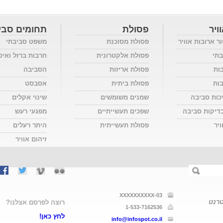
ויר
פסולת
תחומים סבי
ור ארובות אוויר
פסולת מסוכנת
משפט סביבתי
בתי
פסולת אלקטרונית
חרבות ברזל ואיכ
בות
פסולת אריזות
הסביבה
בות
פסולת ביתית
אסבסט
כות סביבה
שמנים משומשים
שינוי אקלים
דיקות סביבה
שפכים תעשייתיים
מפגעי רעש
יר
פסולת תעשייתית
היתר רעלים
זיהום אוויר
03-XXXXXXXXXX
טרנט
רוצה לפרסם אצלנו?
1-533-7162536
לחץ כאן!
info@infospot.co.il