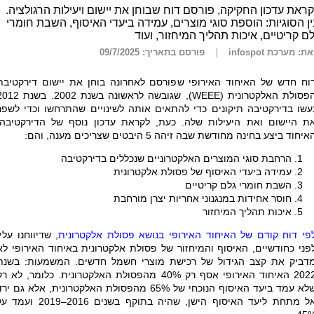
ראת עדכון החקיקה, פורסם דוח שבוחן את יישום ויעילות הרגולציה.
ן הסוגיות: הוספת סוגי מוצרים, עמידה ביעדי האיסוף, השבת חומרי
ם קריטיים, איכות תהליך המיחזור, ועוד
ת: מערכת infospot
פורסם בתאריך: 09/7/2025
וח חדש של האיחוד האירופי שפורסם לאחרונה בוחן את יישום דירקטיבת
פסולת האלקטרונית (
WEEE
), שגובשה לראשונה בשנת 2002. בשנת
עשו בדירקטיבה תיקונים כדי להתאים אותה לשינויים שהתרחשו וכדי לשפר
ת היישום ואת היעילות שלה. כעת, לקראת עדכון נוסף של הדירקטיבה,
איחוד ביצע בחינה מחודשת שבה זיהה 5 היבטים שצריכים מענה, והם:
הרחבת סוגי המוצרים האלקטרוניים שנכללים בדירקטיבה
עמידה ביעדי האיסוף של פסולת אלקטרונית
השבת חומרי גלם קריטיים
חוסר אחידות במנגנוני אחריות יצרן מורחבת
איכות תהליך המיחזור
פי דוח קודם של האיחוד האירופי בנושא פסולת אלקטרונית
, שדיווחנו עליו
פני כחודשיים, האיסוף והמיחזור של פסולת אלקטרונית באיחוד האירופי לא
דביק את קצב הגידול של רכישת מוצרי חשמל חדשים. המשמעות: בשנת
2022 האיחוד האירופי אסף רק 40% מהפסולת האלקטרונית. כלומר, לא ר
שלא עמד ביעד האיסוף הנוכחי של 65% מהפסולת האלקטרונית, אלא גם יר
אל מתחת ליעד האיסוף הישן, שהיה בתוקף בשנים 2016–2019 וע