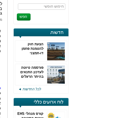
לק
חיפוש חופשי
בי
גל
מא
ד
חדשות
ה
נ
הצעת חוק
א
להטמנת פחמן
ה
דו-חמצני
פורסמה טיוטה
לעדכון התנאים
בהיתר הרעלים
של חברות גפ"מ
ל
לכל החדשות ◄
ל
מ
לוח ארועים כללי
קורס מנהלי EHS