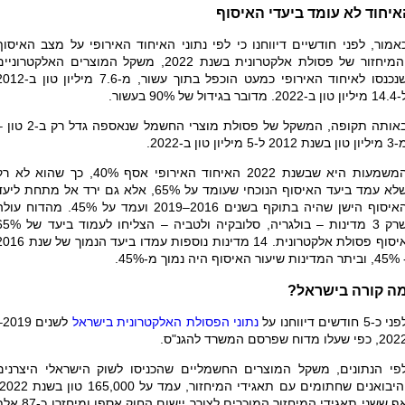
איחוד לא עומד ביעדי האיסוף
אמור, לפני חודשיים דיווחנו כי לפי נתוני האיחוד האירופי על מצב האיסוף
והמיחזור של פסולת אלקטרונית בשנת 2022, משקל המוצרים האלקטרוניי
שנכנסו לאיחוד האירופי כמעט הוכפל בתוך עשור, מ-7.6 מיליון 
 טון ב-2022. מדובר בגידול של 90% בעשור.
באותה תקופה, המשקל של פסולת מוצרי החשמל שנאספה גדל רק ב
 טון בשנת 2012 ל-5 מיליון טון ב-2022.
המשמעות היא שבשנת 2022 האיחוד האירופי אסף 40%, כך שהוא לא 
שלא עמד ביעד האיסוף הנוכחי שעומד על 65%, אלא גם ירד אל מתחת ליע
האיסוף הישן שהיה בתוקף בשנים 2016–2019 ועמד על 45%. מהדוח ע
שרק 3 מדינות – בולגריה, סלובקיה ולטביה – הצליחו לעמוד 
איסוף פסולת אלקטרונית. 14 מדינות נוספות עמדו ביעד הנמוך ש
ינות שיעור האיסוף היה נמוך מ-45%
.
מה קורה בישראל?
ני כ-5 חודשים דיווחנו על
נתוני הפסולת האלקטרונית בישראל
לשנים
, כפי שעלו מדוח שפרסם המשרד להגנ"ס.
פי הנתונים, משקל המוצרים החשמליים שהכניסו לשוק הישראלי היצרנים
אף ששני תאגידי המיחזור המוכרים לצורך יישום החוק אספו ומיחז