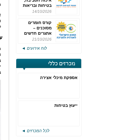
איכות הסביבה,
ה
בטיחות ובריאות
תעסוקתית
14/10/2026
א
ח
קורס חומרים
ק
מסוכנים –
אתגרים חדשים
ער
והערכות לחוק
21/10/2026
רישוי משולב -
לוח אירועים ◄
מ
מחזור 4
ו
ב
מכרזים כללי
י
ב
אספקת מיכלי אצירה
ייעוץ בטיחות
לכל המכרזים ◄