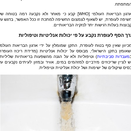
מתפתח.
רגון הבריאות העולמי [
WHO
] קבע כי מאחר ולא נקבעה רמה בטוחה של
שיפה לעופרת, יש לשאוף לצמצום החשיפה למתכת זו ככל האפשר, בדגש על
בוצות בעלות רגישות יתר לנזקיה הבריאותיים.
ך הסף לעופרת נקבע על פי יכולות אנליטיות וטיפוליות
כיוון שאין סף בטוח לעופרת, התקן שמומלץ על ידי ארגון הבריאות העולמי
שאומץ בתקן הישראלי, מבוסס על יכולות אנליטיות (מדידת ריכוז העופרת
מעבדות סביבתיות
) וטיפוליות ולא על הגנה מהשפעות בריאותיות שליליות.
ש לציין שריכוזים מירביים למזהמים במים, אוויר ובמזון לעיתים נקבעים על
סיס שיקולים של ישימות ושל יכולת אנליטית וטיפולית.