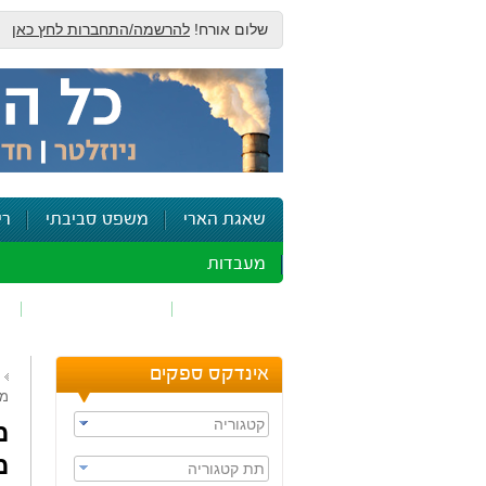
שלום אורח!
להרשמה/התחברות לחץ כאן
שאגת הארי
משפט סביבתי
רי
מעבדות
זיהום אוויר
חומרים מסוכנים
ש
אינדקס ספקים
מא
קטגוריה
מ
מ
תת קטגוריה