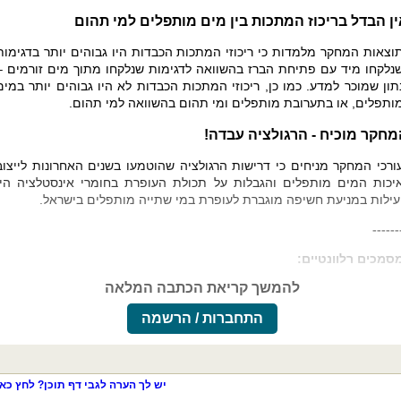
ן הבדל בריכוז המתכות בין מים מותפלים למי תהום
וצאות המחקר מלמדות כי ריכוזי המתכות הכבדות היו גבוהים יותר בדגימות
נלקחו מיד עם פתיחת הברז בהשוואה לדגימות שנלקחו מתוך מים זורמים –
תון שמוכר למדע. כמו כן, ריכוזי המתכות הכבדות לא היו גבוהים יותר במים
ותפלים, או בתערובת מותפלים ומי תהום בהשוואה למי תהום.
מחקר מוכיח - הרגולציה עבדה!
ורכי המחקר מניחים כי דרישות הרגולציה שהוטמעו בשנים האחרונות לייצוב
יכות המים מותפלים והגבלות על תכולת העופרת בחומרי אינסטלציה היו
עילות במניעת חשיפה מוגברת לעופרת במי שתייה מותפלים בישראל.
------
סמכים רלוונטיים:
להמשך קריאת הכתבה המלאה
התחברות / הרשמה
יש לך הערה לגבי דף תוכן? לחץ כאן