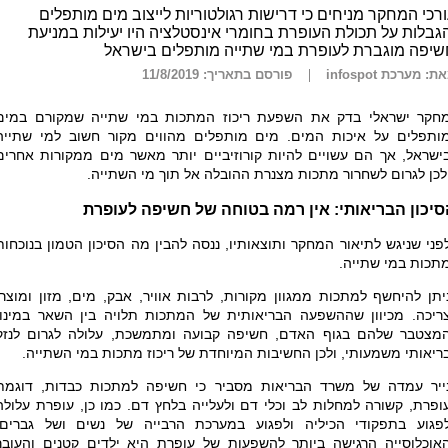
רכי המחקר מניחים כי דרישות רגולטוריות לייצוב מים מותפלים
גבלות על תכולת העופרת בחומרי אינסטלציה היו יעילות במניעת
שיפה מוגברת לעופרת במי שתייה מותפלים בישראל
ת: מערכת infospot
פורסם בתאריך: 11/8/2019
חקר ישראלי בדק את השפעת ריכוז המתכות במי שתייה שמקורם במים
ותפלים על איכות המים. מים מותפלים מהווים מקור חשוב למי שתייה
ישראל, אך הם עשויים להיות קורוזיביים יותר מאשר מים ממקורות אחרים
לכן לגרום לשחרור מתכות מצנרת ההובלה אל תוך מי השתייה.
סיכון הבריאותי: אין רמה בטוחה של חשיפה לעופרת
פני שניגש לתיאור המחקר ותוצאותיו, ננסה להבין מה הסיכון הטמון בנוכחות
תכות במי שתייה.
יתן להיחשף למתכות ממגוון מקורות, לרבות אוויר, אבק, מים, מזון ומוצרי
ריכה. מכיוון שההשפעה הבריאותית של המתכות תלויה בין השאר במינון
מצטבר שלהם בגוף האדם, חשיפה קבועה ומתמשכת, עלולה לגרום לנזק
ריאותי משמעותי, ולכן החשיבות המיוחדת של ריכוז מתכות במי השתייה.
ייר עמדה של משרד הבריאות מסביר כי חשיפה למתכות כבדות, דוגמת
ופרת, קשורה למחלות לב וכלי דם ולעלייה בלחץ דם. כמו כן, עופרת עלולה
פגוע בתפקודי הכיליה ולפגוע במערכת הרבייה של נשים ושל גברים.
אוכלוסייה הרגישה ביותר להשפעות של עופרת היא ילדים קטנים והעובר