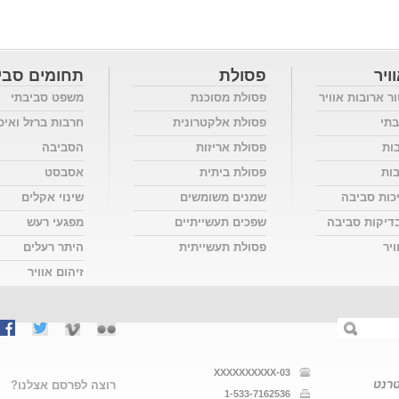
ויר
פסולת
תחומים סבי
ור ארובות אוויר
פסולת מסוכנת
משפט סביבתי
בתי
פסולת אלקטרונית
חרבות ברזל ואיכ
בות
פסולת אריזות
הסביבה
בות
פסולת ביתית
אסבסט
כות סביבה
שמנים משומשים
שינוי אקלים
דיקות סביבה
שפכים תעשייתיים
מפגעי רעש
יר
פסולת תעשייתית
היתר רעלים
זיהום אוויר
03-XXXXXXXXXX
טרנט
רוצה לפרסם אצלנו?
1-533-7162536