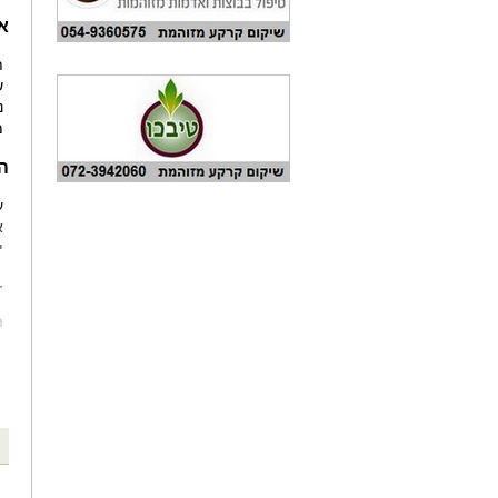
אי
ת
ש
נ
מ
ה
ע
א
י
-
מ