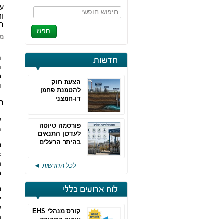
עו
חיפוש חופשי
וה
ח
מא
מ
חדשות
מ
ב
הצעת חוק
ו
להטמנת פחמן
דו-חמצני
ה
ל
פורסמה טיוטה
מ
לעדכון התנאים
בהיתר הרעלים
נ
של חברות גפ"מ
צ
ה
לכל החדשות ◄
ב
לוח ארועים כללי
נ
ע
ל
קורס מנהלי EHS
ה