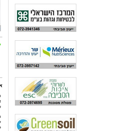
כ
אי
ד
ש
ללי