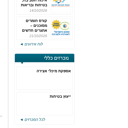
איכות הסביבה,
בטיחות ובריאות
תעסוקתית
14/10/2026
קורס חומרים
מסוכנים –
אתגרים חדשים
והערכות לחוק
21/10/2026
רישוי משולב -
לוח אירועים ◄
מחזור 4
מכרזים כללי
אספקת מיכלי אצירה
ייעוץ בטיחות
לכל המכרזים ◄