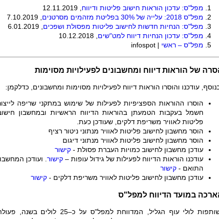
מפל"ס: עדכון הוראות חישוב פליטות ודיווח
, 12.11.2019
מפל"ס 2018: עלייה של 30% בפליטת מזהמים מסרטנים
, 7.10.2019
מפל"ס: הנחיות חדשות לחישוב פליטות מפסולת ושפכים
, 6.01.2019
מפל"ס: עדכון הנחיות דיווח למט"שים
, 10.12.2018
מפל"ס – ראשי
|
infospot
סרה של הוראות דיווח ומחשבונים לפעילויות מסוימות
נוסף, עודכנו והוסרו הוראות דיווח לפעילויות מסוימות ומחשבונים, כדלקמן:
הוסרו ההוראות הספציפיות לפעילות של שימוש במתקני שריפה לייצור
חשמל בעקבות הטמעתן בהוראות הדיווח הראשיות ובמחשבון חישוב
פליטות לאוויר משריפת דלקים, שעודכן כעת.
הוסר מחשבון לחישוב פליטות לאוויר מנתוני ניטור רציף
הוסר מחשבון לחישוב פליטות לאוויר מנתוני דיגום
עודכן מחשבון לחישוב כמויות העברת פסולת -
קישור
עודכנו הוראות הדיווח לפעילות של גידול עופות –
קישור
. ועודכן המחשבון
התואם -
קישור
עודכן מחשבון לחישוב פליטות לאוויר משריפת דלקים -
קישור
ארכה במועד הדיווח למפל"ס
שותפות לולי עוף הגליל, המדווחת למפל"ס על כ–25 לולים בשנה, פעו