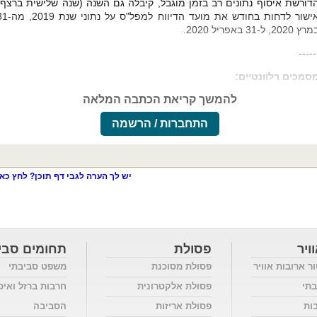
דורשת איסוף נתונים רב בזמן מוגבל, קיבלה גם השנה (שנה שלישית ברצף)
אישור לדחות בחודש את מועד הדיווח למפל"ס על נ
ץ 2020, ל-31 באפריל 2020.
-----
סמכים רלוונטיים:
להמשך קריאת הכתבה המלאה
התחברות / הרשמה
יש לך הערה לגבי דף תוכן? לחץ כאן
ויר
פסולת
תחומים סבי
ור ארובות אוויר
פסולת מסוכנת
משפט סביבתי
בתי
פסולת אלקטרונית
חרבות ברזל ואיכ
בות
פסולת אריזות
הסביבה