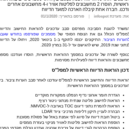
הראשיות, הוסרו 2 מחשבונים לפליטות אוויר ו-4 מחשבונים אחרים
דכנו. חברה אחת קיבלה הארכה למועד הדיווח
ת: מערכת infospot
פורסם בתאריך: 01/1/2020
משרד להגנת הסביבה מפרסם סבב עדכונים להוראות החישוב והדיווח
מפל"ס הכולל גם את הנוסח הסופי של
מסמכים שפורסמו בחודש שעבר
הערות הציבור
. התיקונים יכנסו לתוקף ב-1 בינואר 2020, ויחולו על הדיו
וני שנת 2019, שיש להגישם עד ל-31 במרץ 2020.
נוסף לשורה של עדכונים במסמך ההוראות הראשיות, הוסרו ועודכנו מספר
חשבונים והוראות דיווח לפעילויות מסוימות.
דכון הוראות הדיווח הראשיות למפל"ס
וראות הדיווח והחישוב הראשיות למפל"ס עודכנו לאחר סבב הערות ציבור. בין
עדכונים במסמך ההוראות הראשיות:
הגדרת חומר אורגני נדיף הנפלט ממקורות מוקדיים
הוראות לחישוב פליטה שנתית מנתוני ניטור רציף.
הוראות להמרת נתוני דיגום
TOC
בארובה ל-
NMVOC
.
הבהרה לעניין תיקון דליפות מרכיבי ציוד
LDAR
ביטול חובת דיווח על סיווג לפי אמנת באזל של פסולת מסוכנת
הוספת הוראות לחישוב פליטות לאוויר מניקוי בעזרת ממסים
הוספת הבהרות לגבי דיווח על צריכת אנרגיה ועדכון טבלת מקדמי המרת