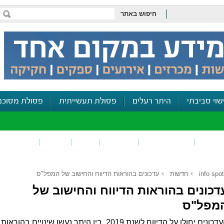
חיפוש באתר
שוי סביבתי
היתר רעלים
פסולת תעשייתית
פסולת מסוכנ
פכים
זיהום קרקע
פסולת
ריח
רעש
דיווח סביב
info spot
חדשות
עדכונים בהוראות הדיווח והחישוב של המפל"ס
דכונים בהוראות הדיווח והחישוב של
מפל"ס
העדכונים יחולו על הדיווח לשנת 2019. בין היתר נעשו שינויים בהוראות