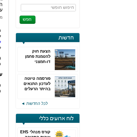
חיפוש חופשי
עו
מא
ה
ל
חדשות
ל
לנת
הצעת חוק
להטמנת פחמן
ב
דו-חמצני
מ
ע
פורסמה טיוטה
לעדכון התנאים
ה
בהיתר הרעלים
ה
של חברות גפ"מ
לכל החדשות ◄
לוח ארועים כללי
קורס מנהלי EHS