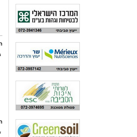
ה
ב
ה