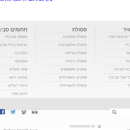
ויר
פסולת
תחומים סביב
ר ארובות אוויר
פסולת מסוכנת
משפט סביבתי
תי
פסולת אלקטרונית
חרבות ברזל ואיכו
ות
פסולת אריזות
הסביבה
ות
פסולת ביתית
אסבסט
כות סביבה
שמנים משומשים
שינוי אקלים
יקות סביבה
שפכים תעשייתיים
מפגעי רעש
ר
פסולת תעשייתית
היתר רעלים
זיהום אוויר
03-XXXXXXXXXX