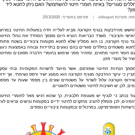
ללים סגורים? באיזה חומרי חיטוי להשתמש? האם ניתן לחטא ליד
ון?
ת: מערכת infospot
פורסם בתאריך: 25/3/2020
חשש מהידבקות בנגיף הקורונה מביא לעלייה חדה בפעולות החיטוי במרחב
אישי והציבורי. משרד הבריאות הוציא היום מסמך המחדד את נוהלי החיטוי
גד נגיף הקורונה, בו הוא ממליץ שלא לחטא מקומות ציבוריים בשטח פתוח,
חטא משטחים בחללים סגורים בהם נוגעים בתדירות גבוהה באמצעות ניגוב
ם חומר חיטוי מתאים, ומזהיר מפני שימוש בחומרי הדברה מסוכנים ומחיטוי
שיר על מוצרי מזון.
סמך הנחיות החיטוי שפורסם, אשר מיועד לרשויות המקומיות ובתי עסק,
ציין כי עיקר ההדבקה מנגיף הקורונה הוא ממגע ישיר ורסס נשימתי, אך ידוע
וירוס הקורונה עלול לשרוד על משטחים שונים בין מספר שעות עד מספר
מים, לכן יש חשיבות לחיטוי משטחים רלוונטיים.
וד נכתב כי לנגיף יש מעטפת חלבונית, כך שהוא רגיש מאד לחומרי החיטוי
זמינים, לכן מומלץ להציב מתקנים לחיטוי ידיים במקומות נגישים ונראים לעין
רשתות הסופרמרקט, במרכולים ובמקומות ציבוריים נוספים.