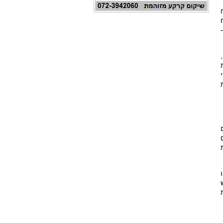
ות או
וש