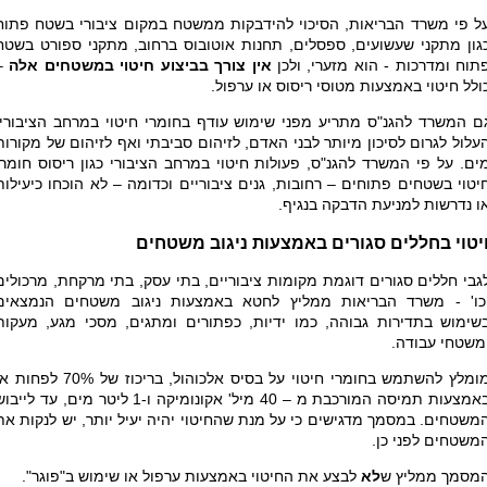
ל פי משרד הבריאות, הסיכוי להידבקות ממשטח במקום ציבורי בשטח פתוח
גון מתקני שעשועים, ספסלים, תחנות אוטובוס ברחוב, מתקני ספורט בשטח
תוח ומדרכות - הוא מזערי, ולכן
אין צורך בביצוע חיטוי במשטחים אלה
–
ולל חיטוי באמצעות מטוסי ריסוס או ערפול.
ם המשרד להגנ"ס מתריע מפני שימוש עודף בחומרי חיטוי במרחב הציבורי,
עלול לגרום לסיכון מיותר לבני האדם, לזיהום סביבתי ואף לזיהום של מקורות
ים. על פי המשרד להגנ"ס, פעולות חיטוי במרחב הציבורי כגון ריסוס חומרי
יטוי בשטחים פתוחים – רחובות, גנים ציבוריים וכדומה – לא הוכחו כיעילות
ו נדרשות למניעת הדבקה בנגיף.
יטוי בחללים סגורים באמצעות ניגוב משטחים
גבי חללים סגורים דוגמת מקומות ציבוריים, בתי עסק, בתי מרקחת, מרכולים
כו' - משרד הבריאות ממליץ לחטא באמצעות ניגוב משטחים הנמצאים
שימוש בתדירות גבוהה, כמו ידיות, כפתורים ומתגים, מסכי מגע, מעקות
משטחי עבודה.
מומלץ להשתמש בחומרי חיטוי על בסיס אלכוהול, בריכוז של 70% לפח
באמצעות תמיסה המורכבת מ – 40 מיל' אקונומיקה ו-1 ליטר מים, עד לייב
משטחים. במסמך מדגישים כי על מנת שהחיטוי יהיה יעיל יותר, יש לנקות את
משטחים לפני כן.
מסמך ממליץ ש
לא
לבצע את החיטוי באמצעות ערפול או שימוש ב"פוגר".