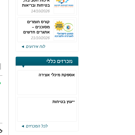
איכות הסביבה,
בטיחות ובריאות
תעסוקתית
14/10/2026
קורס חומרים
מסוכנים –
אתגרים חדשים
והערכות לחוק
21/10/2026
רישוי משולב -
לוח אירועים ◄
מחזור 4
מכרזים כללי
אספקת מיכלי אצירה
כ
ייעוץ בטיחות
לכל המכרזים ◄
ל