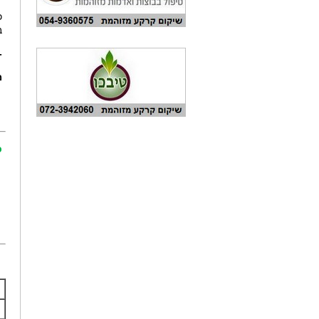
כ
ב
-
מ
כ