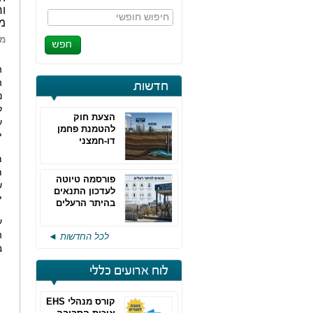
וח
חיפוש חופשי
מז
מא
ה
ה
חדשות
נ
ל
הצעת חוק
ע
להטמנת פחמן
י
דו-חמצני
מ
מ
פורסמה טיוטה
ש
לעדכון התנאים
י
בהיתר הרעלים
של חברות גפ"מ
ע
ה
לכל החדשות ◄
ב
לוח ארועים כללי
קורס מנהלי EHS