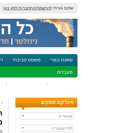
שלום אורח!
להרשמה/התחברות לחץ כאן
שאגת הארי
משפט סביבתי
רי
מעבדות
זיהום אוויר
חומרים מסוכנים
ש
אינדקס ספקים
ה
קטגוריה
מ
תת קטגוריה
הא