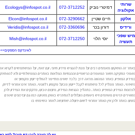
שרותי
דמיטרי נוביק
072-3712252
Ecologys@infospot.co.il
אקולוגיה
אלקון
חיים שטיין
072-3290662
Elcon@infospot.co.il
ורידיס
דורון בכר
072-3360696
Veridis@infospot.co.il
מיש שפכי
יוסי הלוי
072-3712250
Mish@infospot.co.il
תעשיה
לאינדקס הספקים>>
יש לך הערה לגבי דף תוכן? לחץ כאן