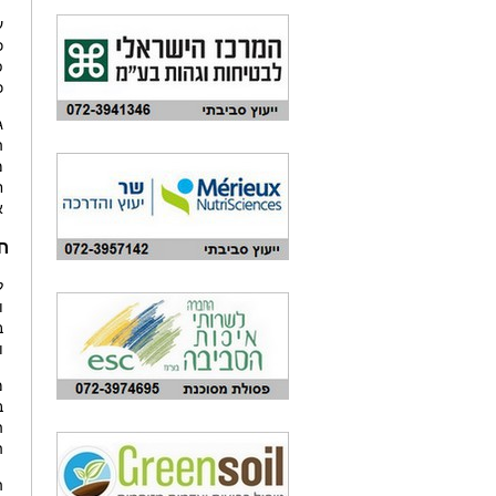
ע
כ
פ
כ
ג
ה
מ
ח
א
ח
ל
ו
ב
ו
ה
ה
ה