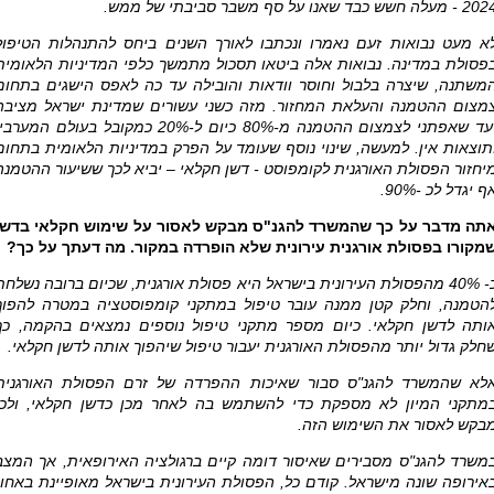
- מעלה חשש כבד שאנו על סף משבר סביבתי של ממש.
א מעט נבואות זעם נאמרו ונכתבו לאורך השנים ביחס להתנהלות הטיפול
פסולת במדינה. נבואות אלה ביטאו תסכול מתמשך כלפי המדיניות הלאומית
משתנה, שיצרה בלבול וחוסר וודאות והובילה עד כה לאפס הישגים בתחום
מצום ההטמנה והעלאת המחזור. מזה כשני עשורים שמדינת ישראל מציבה
יעד שאפתני לצמצום ההטמנה מ-80% כיום ל-20% כמקובל בעולם המערב
תוצאות אין. למעשה, שינוי נוסף שעומד על הפרק במדיניות הלאומית בתחום
יחזור הפסולת האורגנית לקומפוסט - דשן חקלאי – יביא לכך ששיעור ההטמנה
ף יגדל לכ -90%.
תה מדבר על כך שהמשרד להגנ"ס מבקש לאסור על שימוש חקלאי בדשן
מקורו בפסולת אורגנית עירונית שלא הופרדה במקור. מה דעתך על כך?
כ- 40% מהפסולת העירונית בישראל היא פסולת אורגנית, שכיום ברובה נשלחת
הטמנה, וחלק קטן ממנה עובר טיפול במתקני קומפוסטציה במטרה להפוך
ותה לדשן חקלאי. כיום מספר מתקני טיפול נוספים נמצאים בהקמה, כך
חלק גדול יותר מהפסולת האורגנית יעבור טיפול שיהפוך אותה לדשן חקלאי.
לא שהמשרד להגנ"ס סבור שאיכות ההפרדה של זרם הפסולת האורגנית
מתקני המיון לא מספקת כדי להשתמש בה לאחר מכן כדשן חקלאי, ולכן
בקש לאסור את השימוש הזה.
משרד להגנ"ס מסבירים שאיסור דומה קיים ברגולציה האירופאית, אך המצב
אירופה שונה מישראל. קודם כל, הפסולת העירונית בישראל מאופיינת באחוז