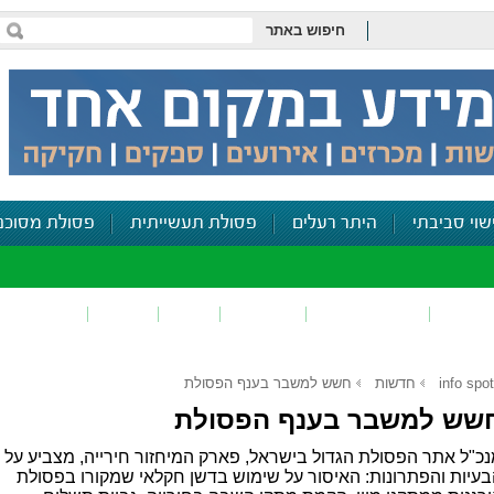
חיפוש באתר
שוי סביבתי
היתר רעלים
פסולת תעשייתית
פסולת מסוכנ
פכים
זיהום קרקע
פסולת
ריח
רעש
דיווח סביב
info spot
חדשות
חשש למשבר בענף הפסולת
שש למשבר בענף הפסולת
כ"ל אתר הפסולת הגדול בישראל, פארק המיחזור חירייה, מצביע על
עיות והפתרונות: האיסור על שימוש בדשן חקלאי שמקורו בפסולת