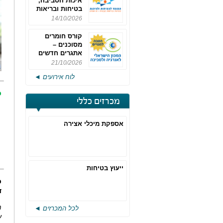
איכות הסביבה,
בטיחות ובריאות
תעסוקתית
14/10/2026
קורס חומרים
מסוכנים –
אתגרים חדשים
והערכות לחוק
21/10/2026
רישוי משולב -
לוח אירועים ◄
מחזור 4
כ
מכרזים כללי
אספקת מיכלי אצירה
ייעוץ בטיחות
כ
ד
מ
לכל המכרזים ◄
ע