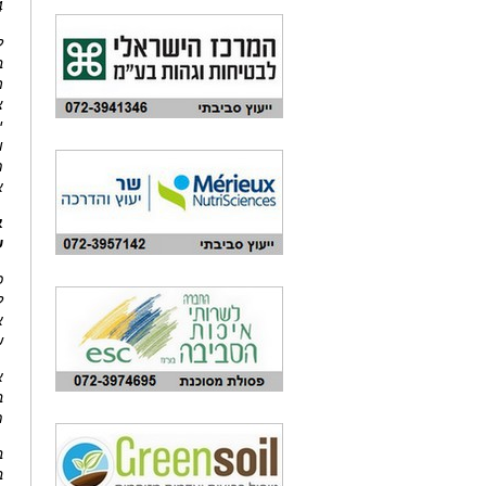
2024 
ל
ב
ה
צ
ו
מ
א
א
ש
ל
א
ש
א
ב
מ
ב
ב