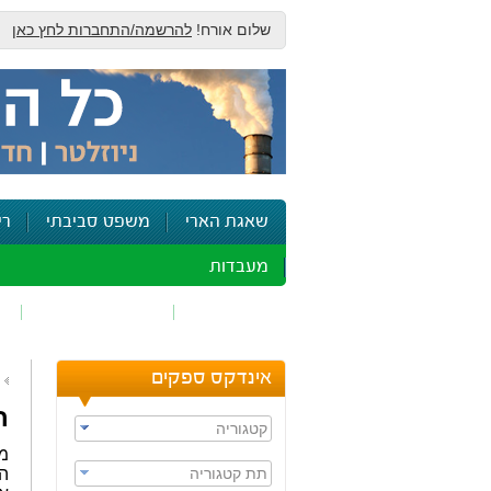
שלום אורח!
להרשמה/התחברות לחץ כאן
שאגת הארי
משפט סביבתי
רי
מעבדות
זיהום אוויר
חומרים מסוכנים
ש
אינדקס ספקים
ח
קטגוריה
מנ
תת קטגוריה
הב