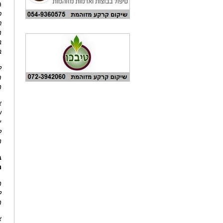
ג
כ
ר
ה
ב
ב
ל
מ
ה
א
ש
י
ל
ה
ב
מ
ה
ל
ה
א