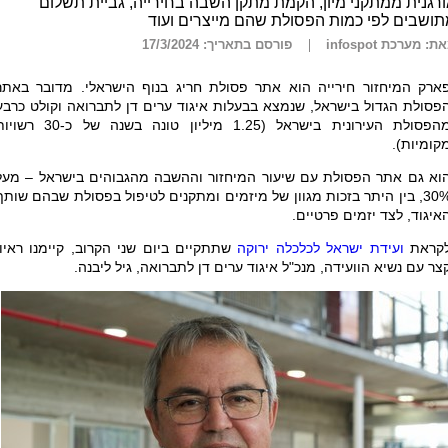
רגנית ממתקני מיון, הקמת מתקן השבה בחירייה, גביית תשלום
ושבים לפי כמות הפסולת שהם מייצרים ועוד
ת: מערכת infospot
פורסם בתאריך: 17/3/2024
ארק המיחזור חירייה הוא אתר פסולת חריג בנוף הישראלי. מדובר באתר
פסולת הגדול בישראל, שנמצא בבעלות איגוד ערים דן לתברואה וקולט כרבע
מהפסולת העירונית בישראל (1.25 מיליון טונה בשנה של כ-30 
קומיות).
וא גם אתר הפסולת עם שיעור המיחזור וההשבה מהגבוהים בישראל – מעל
30%, בין היתר בזכות מגוון של מיזמים ומתקנים לטיפול בפסולת שבהם שותף
איגוד, לצד יזמים פרטיים.
קראת
ועידת ישראל לכלכלה ירוקה
שתתקיים ביום שני הקרוב, קיימנו ראיון
צר עם נשיא הוועידה, מנכ"ל איגוד ערים דן לתברואה, גיל ליבנה.