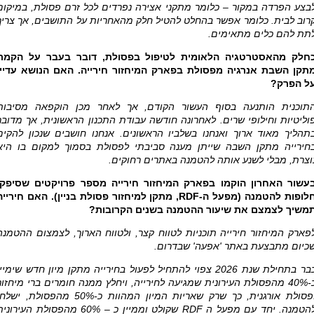
בצע הפרדה במקור – כלומר מתקני אצירה נפרדים לכל זרם פסולת, במיקום
רוב לבית. כלומר אפשר בהחלט להטיל חלק מהאחריות על התושבים, אך צריך
תת להם כלים מתאימים.
חלק מהאסטרטגיה הלאומית לטיפול בפסולת, דובר בעבר על הקמת
תקן השבת אנרגיה מפסולת בפארק המיחזור חירייה. האם הנושא עדיין
ל הפרק?
תוכנית הותנעה בסוף העשור הקודם, אך לאחר מכן הוקפאה מסיבות
וליטיות וחילופי שרים. לאחרונה חודשה עבודת התכנון הראשונית, אך מדובר
תהליך מאוד ארוך ואנחנו בשלביו הראשונים. אנחנו חושבים שנכון להקים
חירייה מתקן השבה שייתן מענה סביבתי לפסולת בסמוך למקום בו היא
וצרת, מבלי לשנע אותה להטמנה באתרים רחוקים.
עשור האחרון הוקמו בפארק המיחזור חירייה מספר פרויקטים שסיפקו
לופות להטמנה (מפעל ה-
RDF
, מתקן למיחזור פסולת בניין). האם חירייה
משיך לצמצם את שיעור ההטמנה בשנים הקרובות?
פארק המיחזור חירייה תוכניות לטווח קצר, ולטווח הארוך, לצמצום ההטמנה
כיום מתבצעת באתר 'אפעה' שבדרום.
כבר בתחילת שנת 2026 צפוי להתחיל לפעול בחירייה מתקן מיון חדש שימיי
כ-40% מהפסולת העירונית שמגיעה לחירייה, ויחלץ ממנה חומרים ברי מיחזור
ופסולת אורגנית, כך שרק שאריות המיון המהוות כ-50% מהפסולת, ישל
הטמנה. יחד עם מפעל ה
RDF
שקולט וממיין כ – 60% מהפסולת העירוני