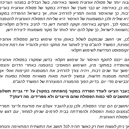
בוה יותר של פסולת אורגנית מאשר באירופה, בשל הבדלים במנהגי הצריכה.
מו כן, באירופה יש כבר מערך של הפרדה במקור של פסולת אורגנית בערים
בות, כך שהאיסור מהווה תמריץ להרחיב אותו, אך בישראל ההפרדה במקור
יא שולית ולכן המשמעות של האיסור היא שליחת הפסולת האורגנית להטמנה.
נוסף לכך, הקרקע באירופה זקוקה לפחות דשן כדי להניב גידולים חקלאיים,
השוואה לישראל, כך שקל להם יותר לוותר על מקור משמעותי ליצירת דשן.
כן, אני חושב שבמקום לשלול באופן גורף שימוש בדשן מפסולת אורגנית
מוינת, המשרד להגנ"ס צריך לאתגר את מתקני המיון ולהגדיר את רמת איכות
קומפוסט הנדרשת לשימוש חקלאי.
ם ייכנס לתוקף האיסור על שימוש חקלאי בדשן שמקורו בפסולת אורגנית
הופרדה במתקני מיון, השימוש המאסיבי בהטמנה באתרי הדרום והצפון
ימשך עוד שנים רבות, ויהיה צורך להרחיב את המטמנות הקיימות ואולי אף
פתוח מטמנות חדשות, ונמשיך לראות מאות משאיות פסולת נוסעות על
כבישים מדי יום. בדיוק הפוך מהמטרה המוצהרת של המשרד להגנ"ס.
עבר הציעו לעודד הפרדה במקור (והפחתה במקור) על ידי גביית תשלום
תושבים לפי כמות הפסולת שהם מייצרים ולא מפרידים. מה דעתך?
תושבים הם יצרני הפסולת, ולכן נכון להגביר אצלם את מודעות ולייצר תמריץ
צמצום כמות הפסולת ולהפרדתה בבית לזרמים שניתן למחזר, עם דגש על
פסולת האורגנית.
ך ניתן לעשות זאת רק כאשר תהיה לכל תושב את התשתית המתאימה והנוחה