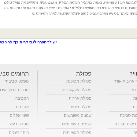
יש לך הערה לגבי דף תוכן? לחץ כאן
ויר
פסולת
תחומים סביב
ר ארובות אוויר
פסולת מסוכנת
משפט סביבתי
תי
פסולת אלקטרונית
חרבות ברזל ואיכו
ות
פסולת אריזות
הסביבה
ות
פסולת ביתית
אסבסט
כות סביבה
שמנים משומשים
שינוי אקלים
יקות סביבה
שפכים תעשייתיים
מפגעי רעש
ר
פסולת תעשייתית
היתר רעלים