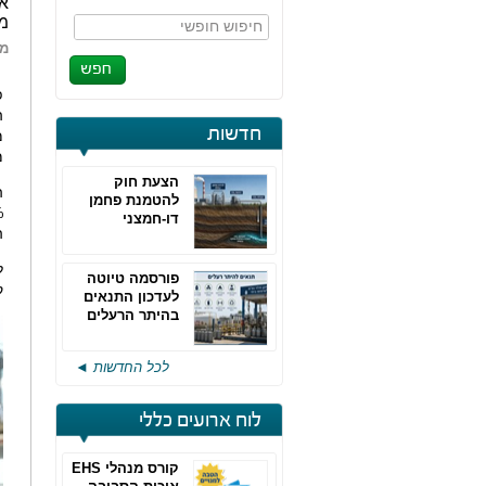
או
מת
חיפוש חופשי
מא
פ
ה
חדשות
מ
הצעת חוק
ה
להטמנת פחמן
דו-חמצני
ה
ל
פורסמה טיוטה
ק
לעדכון התנאים
בהיתר הרעלים
של חברות גפ"מ
לכל החדשות ◄
לוח ארועים כללי
קורס מנהלי EHS