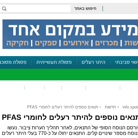
חיפוש באתר
שוי סביבתי
היתר רעלים
פסולת תעשייתית
פסולת מסוכנ
פכים
זיהום קרקע
פסולת
ריח
רעש
דיווח סביב
info spot
חדשות
תנאים נוספים להיתר רעלים לחומרי PFAS
נאים נוספים להיתר רעלים לחומרי PFAS
רסם הנוסח הסופי של התנאים, לאחר תהליך הערות ציבור. נעשו
וסח מספר שינויים קלים. התנאים יחולו על כ-770 בעלי היתר רעלים