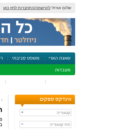
שלום אורח!
להרשמה/התחברות לחץ כאן
שאגת הארי
משפט סביבתי
רי
מעבדות
זיהום אוויר
חומרים מסוכנים
ש
אינדקס ספקים
ת
קטגוריה
פו
תת קטגוריה
בנ