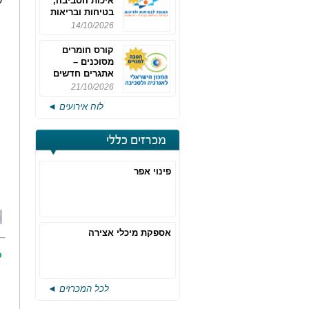
איכות הסביבה,
ק
בטיחות ובריאות
תעסוקתית
14/10/2026
קורס חומרים
מסוכנים –
אתגרים חדשים
והערכות לחוק
21/10/2026
רישוי משולב -
לוח אירועים ◄
מחזור 4
מכרזים כללי
פינוי אפר
אספקת מיכלי אצירה
כ
לכל המכרזים ◄