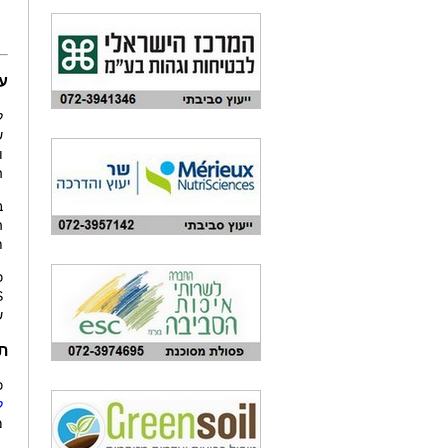
ע
ש
ה
ת
כ
S
ש
ת
כא
ל
מ