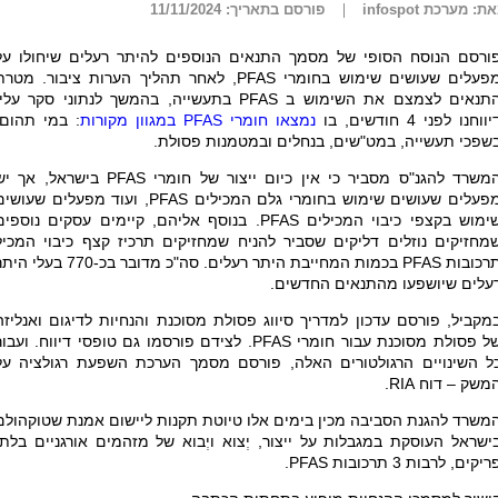
ת: מערכת infospot
פורסם בתאריך: 11/11/2024
ורסם הנוסח הסופי של מסמך התנאים הנוספים להיתר רעלים שיחולו על
פעלים שעושים שימוש בחומרי
PFAS
, לאחר תהליך הערות ציבור. מטרת
תנאים לצמצם את השימוש ב
PFAS
בתעשייה, בהמשך לנתוני סקר עליו
יווחנו לפני 4 חודשים, בו
נמצאו חומרי
PFAS
במגוון מקורות
: במי תהום,
שפכי תעשייה, במט"שים, בנחלים ובמטמנות פסולת.
המשרד להגנ"ס מסביר כי אין כיום ייצור של חומרי PFAS בישראל, אך
מפעלים שעושים שימוש בחומרי גלם המכילים PFAS, ועוד מפעלים שעוש
שימוש בקצפי כיבוי המכילים PFAS. בנוסף אליהם, קיימים עסקים נוספי
מחזיקים נוזלים דליקים שסביר להניח שמחזיקים תרכיז קצף כיבוי המכיל
תרכובות PFAS בכמות המחייבת היתר רעלים. סה"כ מדובר בכ-770 בעלי
עלים שיושפעו מהתנאים החדשים.
מקביל, פורסם עדכון למדריך סיווג פסולת מסוכנת והנחיות לדיגום ואנליזה
ל פסולת מסוכנת עבור חומרי
PFAS
. לצידם פורסמו גם טופסי דיווח. ועבור
ל השינויים הרגולטורים האלה, פורסם מסמך הערכת השפעת רגולציה על
משק – דוח
RIA
.
משרד להגנת הסביבה מכין בימים אלו טיוטת תקנות ליישום אמנת שטוקהולם
ישראל העוסקת במגבלות על ייצור, יְצוא ויְבוא של מזהמים אורגניים בלתי
ריקים, לרבות 3 תרכובות
PFAS
.