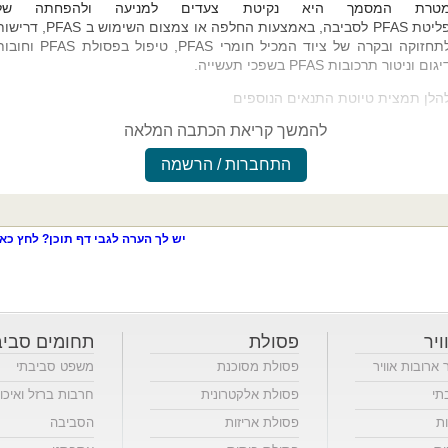
טרת המסמך היא נקיטת צעדים למניעה ולהפחתה של
ליטת
PFAS
לסביבה, באמצעות החלפה או צמצום השימוש ב
PFAS
, דרישות
תחזוקה ובקרה של ציוד המכיל חומרי
PFAS
, טיפול בפסולת
PFAS
וחובות
יגום וניטור תרכובות
PFAS
בשפכי תעשייה.
הלן תמצית טיוטת התנאים הנוספים
להמשך קריאת הכתבה המלאה
התחברות / הרשמה
יש לך הערה לגבי דף תוכן? לחץ כאן
ויר
פסולת
תחומים סביב
ר ארובות אוויר
פסולת מסוכנת
משפט סביבתי
תי
פסולת אלקטרונית
חרבות ברזל ואיכו
ות
פסולת אריזות
הסביבה