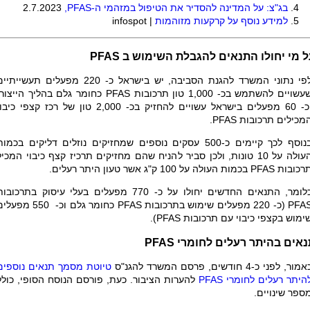
בג"צ: על המדינה להסדיר את הטיפול במזהמי ה-
PFAS
,
2.7.2023
למידע נוסף על קרקעות מזוהמות
|
infospot
ל מי יחולו התנאים להגבלת השימוש ב
PFAS
לפי נתוני המשרד להגנת הסביבה, יש בישראל כ- 220 מפעלים תעשייתי
עשויים להשתמש בכ- 1,000 טון תרכובות
PFAS
כחומר גלם בהליך הייצור,
וכ- 60 מפעלים בישראל עשויים להחזיק בכ- 2,000 טון של רכז קצפי כיב
מכילים תרכובות
PFAS
.
בנוסף לכך קיימים כ-500 עסקים נוספים שמחזיקים נוזלים דליקים בכמו
העולה על 10 טונות, ולכן סביר להניח שהם מחזיקים תרכיז קצף כיבוי המכיל
רכובות
PFAS
בכמות העולה על 100 ק"ג אשר טעון היתר רעלים.
לומר, התנאים החדשים יחולו על כ- 770 מפעלים בעלי עיסוק בתרכובות
PFA
(כ- 220 מפעלים שימוש בתרכובות
PFAS
כחומר גלם וכ- 550 מפעל
ימוש בקצפי כיבוי עם תרכובות
PFAS
).
נאים בהיתר רעלים לחומרי
PFAS
מור, לפני כ-4 חודשים, פרסם המשרד להגנ"ס
טיוטת מסמך תנאים נוספים
היתר רעלים לחומרי
PFAS
להערות הציבור. כעת, פורסם הנוסח הסופי, כולל
ספר שינויים.