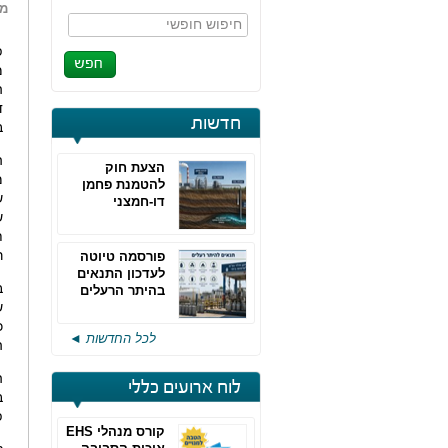
מא
חיפוש חופשי
פ
מ
ה
ד
חדשות
ב
הצעת חוק
להטמנת פחמן
דו-חמצני
ש
ר
פורסמה טיוטה
לעדכון התנאים
ב
בהיתר הרעלים
ש
של חברות גפ"מ
כ
לכל החדשות ◄
ה
ה
לוח ארועים כללי
ב
פ
קורס מנהלי EHS