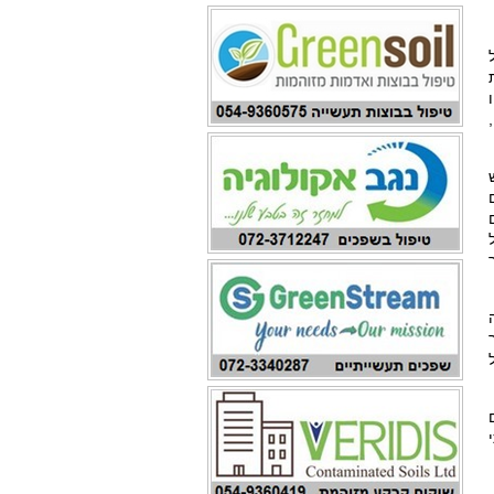
 יש
ים
ם
 היתר