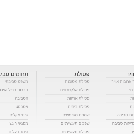
ויר
פסולת
תחומים סביב
ר ארובות אוויר
פסולת מסוכנת
משפט סביבתי
תי
פסולת אלקטרונית
חרבות ברזל ואיכו
ות
פסולת אריזות
הסביבה
ות
פסולת ביתית
אסבסט
כות סביבה
שמנים משומשים
שינוי אקלים
יקות סביבה
שפכים תעשייתיים
מפגעי רעש
ר
פסולת תעשייתית
היתר רעלים