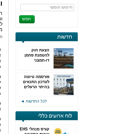
ו
חיפוש חופשי
וח
לע
מ
חדשות
מא
ח
הצעת חוק
א
להטמנת פחמן
דו-חמצני
ו
מ
פורסמה טיוטה
לעדכון התנאים
בהיתר הרעלים
של חברות גפ"מ
מ
לכל החדשות ◄
אפר
לוח ארועים כללי
ח
ו
קורס מנהלי EHS
א