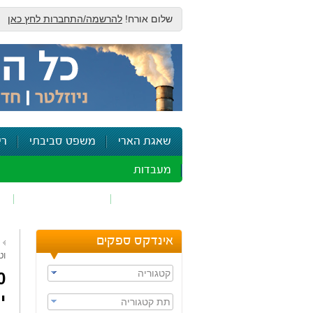
שלום אורח!
להרשמה/התחברות לחץ כאן
שאגת הארי
משפט סביבתי
רי
מעבדות
זיהום אוויר
חומרים מסוכנים
ש
אינדקס ספקים
וט
קטגוריה
י
תת קטגוריה