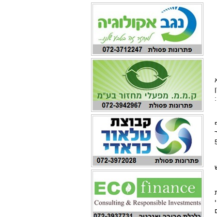
וסף
ך
חזיק ב-51%
ודש