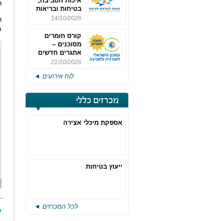
איכות הסביבה,
ר
בטיחות ובריאות
תעסוקתית
14/10/2026
מ
קורס חומרים
מסוכנים –
אתגרים חדשים
והערכות לחוק
21/10/2026
רישוי משולב -
לוח אירועים ◄
מחזור 4
מכרזים כללי
אספקת מיכלי אצירה
ייעוץ בטיחות
לכל המכרזים ◄
כ