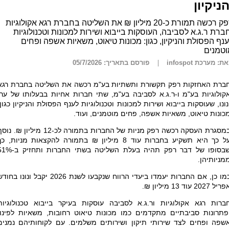
הניקיון
רפק רכשה תמורת כ-20 מיליון ₪ את השליטה בחברת רגא אקולוגיות
ברת ר.ג.א לסביבה, העוסקות בייבוא ושירות למכונות וטכנולוגיות
נף הפסולת והניקיון, כגון: מכונות טיאוט, משאיות אשפה ופחים
וטמנים
ת: מערכת infospot
פורסם בתאריך: 05/7/2026
ברת האחזקות רפק תקשורת ותשתיות בע"מ רכשה את השליטה בחברת רגא
קולוגיות בע"מ ו-ר.ג.א לסביבה בע"מ, שתי חברות אחיות בבעלותו של ערן
נונו, שעוסקות בייבוא ושירות למכונות וטכנולוגיות לענף הפסולת והניקיון כגון:
כונות טיאוט, משאיות אשפה, פחים מוטמנים, ועוד.
במסגרת העסקה רכשה רפק מניות של החברות בתמורה לכ-12 מיליון ₪. נ
על כך היא תשקיע בחברות עוד 8 מיליון ₪ בתמורה להקצאות מניות, כ
שבסופו של דבר רפק תהיה בעלת השליטה בשתי החברות ות
מניותיהן.
כמו כן, אם החברות יעמדו ביעדי הרווח שנקבעו לשנת 2026 יקבל ונונו בח
יל 2027 עוד 13 מיליון ₪.
ברות רגא אקולוגיות ור.ג.א לסביבה עוסקות בעיקר בייבוא טכנולוגיות
פתרונות סביבתיים מתקדמים כמו מכונות טיאוט רחובות, משאיות לפינוי
שפה ופחים לצד שירותי תיקון ושירותים משלמים. עם לקוחותיהם נמנים