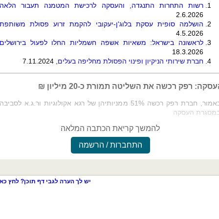
רשות התחרות התנגדה, והעסקה לרכישת המטמנה תעבור הלאה
2.6.2026
הושלמה סופית עסקת בלוג'ן-יעקובי להקמת זרוע פסולת משותפת
4.5.2026
לראשונה בישראל: משאיות אשפה חשמליות החלו לפעול בירושלים
18.3.2026
חברת שירותי הניקיון ופינוי הפסולת מחליפה בעלים
, 7.11.2024
סקה: רפק רכשה את השליטה תמורת כ-20 מיליון
₪
כאמור, חברת רפק רכשה 51% ממניותיהן של רגא אקולוגיות ור.ג.א לסביבה
מסגרת העסקה
להמשך קריאת הכתבה המלאה
התחברות / הרשמה
יש לך הערה לגבי דף תוכן? לחץ כאן