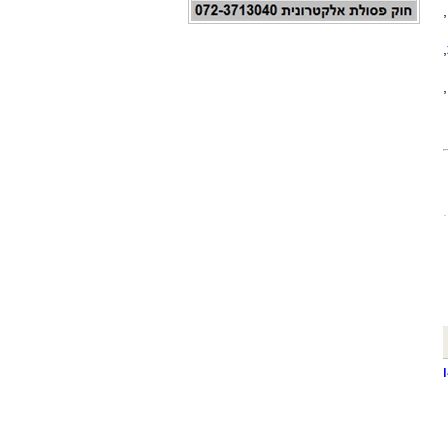
,
,
,
.