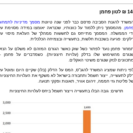
 לטון פחמן
משרד להגנת הסביבה פרסם כבר לפני שנה טיוטת
מסמך מדיניות לתמחור
חמן
. מהמסמך ניתן ללמוד על כוונותיו, שכנראה יאומצו במידה מסוימת על
די הממשלה. המסמך מתייחס גם לחששות ממהלך של העלאת מיסוי על
לקים: פגיעה בשכבות חלשות, בתעשייה ובצמיחה הכלכלית
.
מחור פחמן נועד לפתור כשל שוק כאשר הגורם המזהם לא משלם על הנזק
נגרם מהשימוש שלו בדלק (עלויות חיצוניות). כשמדברים על פחמן –
תכוונים לנזק שנגרם משינוי האקלים.
פי ניתוח שמציג המשרד להגנ"ס, המס על הדלק (בלו) שקיים היום ומוטל על
לק לתעשייה, ייצור חשמל ותחבורה בישראל לא משקף את העלויות החיצוניות
ל פליטת גזי חממה, זיהום אוויר, תאונות ופקקי תנועה.
תרשים: גובה הבלו בתעשייה וייצור חשמל ביחס לעלויות החיצוניות