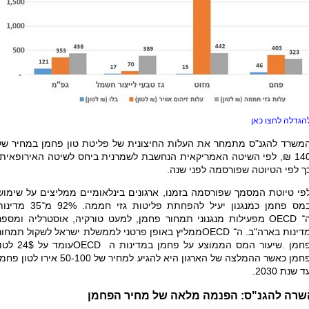
הגדלה לחצו כאן
משרד להגנ"ס מתמחר את העלות החיצונית של פליטת טון פחמן במחיר של
פי השיטה האמריקאית הנחשבת לשמרנית ביחס לשיטה האירופאית
ך לפי הטיוטה שפורסמה לפני שנה.
פי טיוטת המסמך שפורסמה בזמנו, ארגונים בינלאומיים ממליצים על שימוש
במס פחמן כמנגנון יעיל להפחתת פליטות גזי חממה. 92% מ־35 
־
OECD
מפעילות מנגנוני תמחור פחמן, למעט טורקיה, אוסטרליה ומספר
דינות בארה"ב. ה־
OECD
ממליץ באופן פרטני לממשלת ישראל לשקול תמחור
חמן
.
שיעור המס הממוצע על פחמן במדינות ה
OECD
עומד על 24$ לט
פחמן כאשר ההמלצה של הארגון היא להגיע למחיר של 50-100 אירו לטון פ
ד שנת 2030.
שרה להגנ"ס: הפנמה מלאה של מחיר הפחמן