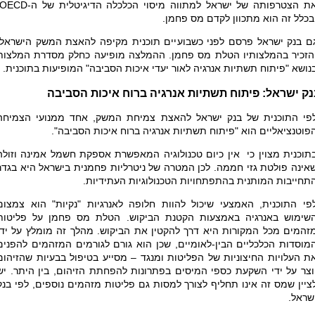
ת הצטרפותה של ישראל למתווה מיסוי הכלכלה הדיגיטלית של ה
OECD-
בכלל זה הוא מתכוון לקדם מס פחמן.
ם בנק ישראל פרסם לפני כשבועיים תוכנית מקיפה להאצת המשק הישראלי
הזכיר בהמלצותיו הטלת מס פחמן. ההמלצה מופיעה כחלק מסדרת המלצות
נושא "פיתוח תשתיות אנרגיה לאור יעדי איכות הסביבה" המופיעות בתוכנית.
נק ישראל:
פיתוח תשתיות אנרגיה
ברוח איכות הסביבה
פי התוכנית של בנק ישראל להאצת צמיחת המשק, אחד ממנועי הצמיחה
פוטנציאליים הוא "פיתוח תשתיות אנרגיה ברוח איכות הסביבה".
תוכנית מצוין כי אין כיום טכנולוגיה המאפשרת אספקת חשמל אמינה וזולה
אינה פולטת גזי חממה. לכן המטרה של ניטרליות פחמנית בישראל היא בגדר
תחייבות המותנית בהתפתחויות הטכנולוגיות העתידיות.
פי התוכנית, האמצעי שיכול להוות חלופה לאנרגיות "נקיות" הוא צמצום
שימוש באנרגיה באמצעות הקטנת הביקוש. הטלת מס פחמן על פליטות
זהמים מכל המקורות היא דרך להקטין את הביקוש. מהלך זה מומלץ על ידי
מוסדות הכלכליים הבין-לאומיים, שכן הוא גורם לגורמים המזהמים להפנים
ת העלויות החיצוניות של הפליטות ומנגד – מסייע בטיפול בבעיות שהזיהום
וצר על ידי השקעת כספי המיסים בפתרונות להפחתת הזיהום, בין היתר. יש
ציין שמס זה אינו תחליף לצורך למסות גם פליטות מזהמים נוספים, לפי בנק
שראל
.