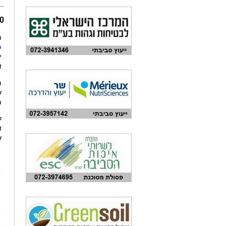
140 ₪
ה
פ
י
ד
ת
ש
מ
ל
ד
ש