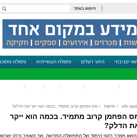
חיפוש באתר
שוי סביבתי
היתר רעלים
פסולת תעשייתית
פסולת מסוכנ
פכים
זיהום קרקע
פסולת
ריח
רעש
דיווח סביב
info spot
חדשות
מס הפחמן קרוב מתמיד. בכמה הוא ייקר את הדלק?
ס הפחמן קרוב מתמיד. בכמה הוא ייקר
ת הדלק?
ושא מוזכר בקווי היסוד של הממשלה החדשה. שר האוצר ובנק ישראל