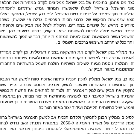
צד מס פחמן, בתוכנית של בנק ישראל ממליצים לקדם במהירות את החלפת
וני החשמל בישראל לכאלו שיאפשרו תמחור גמיש שיתרום להפחתת
פליטות תוך שמירה על יציבות רשת החשמל. לפי בנק ישראל, המחקר בעולם
צא שגמישות הביקוש של צרכני הבית הפרטיים גדלה פי שלושה, כשהם
יודעים מראש על שינויים במחירים. היכולת לנהל את הביקושים ולהפחית
ריכה מראש יכולה לתרום להשטחת שיאי ביקוש, בפרט בשעות בהן ייצור
חשמל נעשה באמצעות הטכנולוגיות המזהמות יותר, דבר שיהפוך למשמעותי
ותר ככל שיתרחב השימוש ברכבים חשמליים
.
וד ממליץ בנק ישראל לקדם את ההשקעה במניה דיגיטלית, וכן לקדם אסדרה
אגירת אנרגיה כדי לאפשר התקדמות בהטמעת הטכנולוגיות שיפותחו בתחום
ה. המלצה נוספת נוגעת לשילוב תשתיות הולכת חשמל בתשתיות התחבורה
מתוכננות באזורי הביקוש.
מו כן, בנק ישראל ממליץ להכין תכנית פיתוח ארוכת טווח למשק הגז הטבעי
וך התחשבות באפשרות שמעבר למשק אנרגיה מבוסס אנרגיה נקייה עשוי
הקטין את הביקושים למקור אנרגיה זה, ולצד זה להתאים את התשתית במשק
אנרגיה בישראל למעבר גובר לאנרגיה מתחדשת ולייצור מבוזר, הן באמצעות
שקעה בתשתית הפיזית הן באמצעות התאמת מערכת התעריפים כך שתעודד
ימוש יעיל בתשתית הקיימת ועידוד יצור באזור הצריכה.
סיכום ממליץ הבנק להמשיך ולקדם תכנית אב למשק האנרגיה בישראל ברוח
מפת הדרכים של משרד האנרגיה ל-2050. במסגרת תכנית האב נדרש לבחו
ת תמהיל ייצור האנרגיה האופטימאלי להבטחת ביטחון אנרגטי מצד אחד