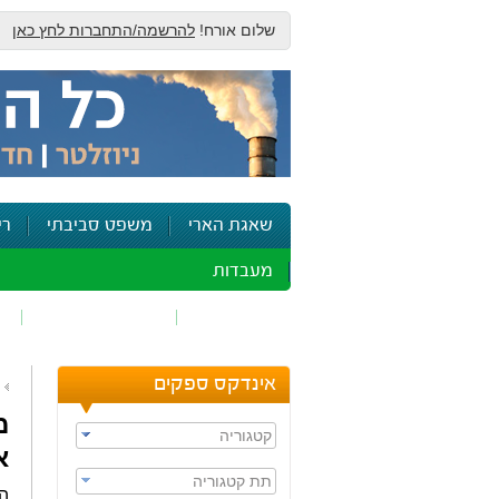
שלום אורח!
להרשמה/התחברות לחץ כאן
שאגת הארי
משפט סביבתי
רי
מעבדות
זיהום אוויר
חומרים מסוכנים
ש
אינדקס ספקים
מ
קטגוריה
א
תת קטגוריה
הנ