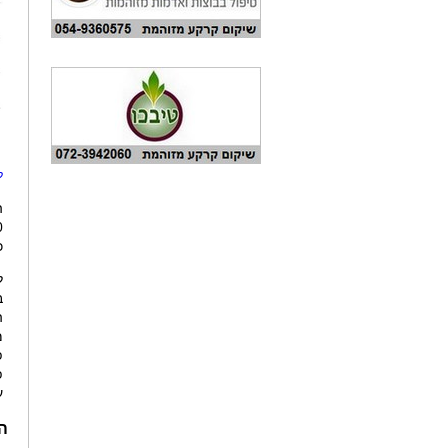
ל
ה
140 ₪, ל
כ
ל
ה
מ
פ
ע
ה