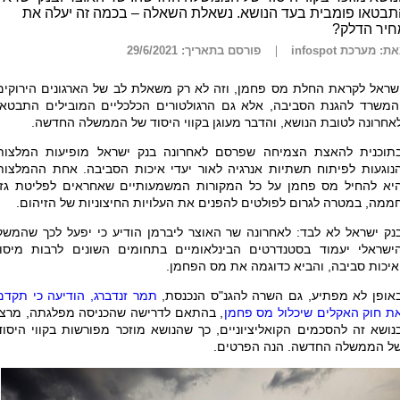
בטאו פומבית בעד הנושא. נשאלת השאלה – בכמה זה יעלה את
חיר הדלק?
ת: מערכת infospot
פורסם בתאריך: 29/6/2021
שראל לקראת החלת מס פחמן, וזה לא רק משאלת לב של הארגונים הירוקים
המשרד להגנת הסביבה, אלא גם הרגולטורים הכלכליים המובילים התבטאו
אחרונה לטובת הנושא, והדבר מעוגן בקווי היסוד של הממשלה החדשה.
תוכנית להאצת הצמיחה שפרסם לאחרונה בנק ישראל מופיעות המלצות
נוגעות לפיתוח תשתיות אנרגיה לאור יעדי איכות הסביבה. אחת ההמלצות
יא להחיל מס פחמן על כל המקורות המשמעותיים שאחראים לפליטת גזי
ממה, במטרה לגרום לפולטים להפנים את העלויות החיצוניות של הזיהום.
נק ישראל לא לבד: לאחרונה שר האוצר ליברמן הודיע כי יפעל לכך שהמשק
ישראלי יעמוד בסטנדרטים הבינלאומיים בתחומים השונים לרבות מיסוי
איכות סביבה, והביא כדוגמה את מס הפחמן
.
אופן לא מפתיע, גם השרה להגנ"ס הנכנסת,
תמר זנדברג, הודיעה כי תקדם
ת חוק האקלים שיכלול מס פחמן
, בהתאם לדרישה שהכניסה מפלגתה, מרצ,
נושא זה להסכמים הקואליציוניים, כך שהנושא מוזכר מפורשות בקווי היסוד
ל הממשלה החדשה. הנה הפרטים.