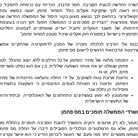
שרה החדשה להגנת הסביבה, תמר זנדברג, הכריזה עם כניסתה לתפקיד כי
יא דאגה לכך שחקיקת אקלים כולל תמחור פחמן יעוגנו במשא ומתן
קואליציוני. בהתאם לכך הנושא מעוגן בקווי היסוד של הממשלה החדשה שם
אמר מפורשות: "
הצדדים מסכימים כי הממשלה תפעל תוך הכרה בעוצמתו
דחיפותו של משבר האקלים ותוביל יעדים שאפתניים לצמצום הפליטה
פחמנית בישראל במסגרת חוק אקלים שיכיל מנגנון תמחור פחמן
".
כנס אלי הורביץ לכלכלה וחברה של המכון לדמוקרטיה שהתקיים אמש,
ירטטה זנדברגאת הדגשים ליישום מס פחמן:
הפנמה מלאה של מחיר הפחמן על כל הדלקים ללא יוצא מהכלל. לטון
פחמן שנפלט יש את אותה השפעה שלילית, בין אם הוא נפלט משריפת
פחם, דלק, או גז.
וודאות ארוכת טווח לשווקים, על ידי החלה והעלאה הדרגתית של מחיר
הפחמן. וודאות כזו תאותת לגופים הפיננסיים כי השקעות בתשתיות
פוסיליות הן נחלת עבר.
שהמנגנון לא יפגע בעשירונים התחתונים של האוכלוסייה, ובתחרותיות
של התעשייה הישראלית.
שרדי הממשלה תומכים במס פחמן
אמור, לא רק ארגונים ירוקים והמשרד להגנת הסביבה תומכים בהחלת מס
חמן, אלא גם הרגולטורים הכלכליים המובילים דיברו על החלת מס פחמן
נשמעו מעשיים יותר מאי פעם. שר האוצר ליברמן הודיע כי הוא אישר עקרונית