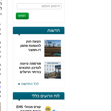
הת
חיפוש חופשי
מ
מא
י
ו
חדשות
ל
הצעת חוק
ב
להטמנת פחמן
ה
דו-חמצני
ה
ח
פורסמה טיוטה
ב
לעדכון התנאים
ה
בהיתר הרעלים
ו
של חברות גפ"מ
ב
לכל החדשות ◄
א
ב
לוח ארועים כללי
ש
קורס מנהלי EHS