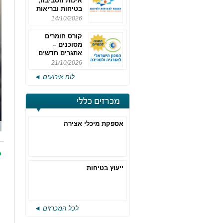
איכות הסביבה,
בטיחות ובריאות
תעסוקתית
14/10/2026
קורס חומרים
מסוכנים –
אתגרים חדשים
והערכות לחוק
21/10/2026
רישוי משולב -
לוח אירועים ◄
מחזור 4
מכרזים כללי
אספקת מיכלי אצירה
כ
ייעוץ בטיחות
לכל המכרזים ◄