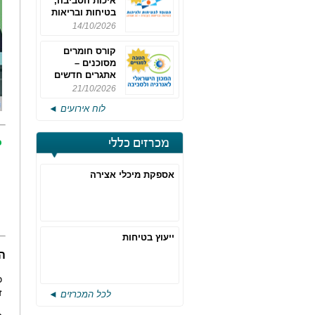
איכות הסביבה,
בטיחות ובריאות
תעסוקתית
14/10/2026
קורס חומרים
מסוכנים –
אתגרים חדשים
והערכות לחוק
21/10/2026
רישוי משולב -
לוח אירועים ◄
מחזור 4
מכרזים כללי
כ
אספקת מיכלי אצירה
ייעוץ בטיחות
הופחתו %
כ
ז
לכל המכרזים ◄