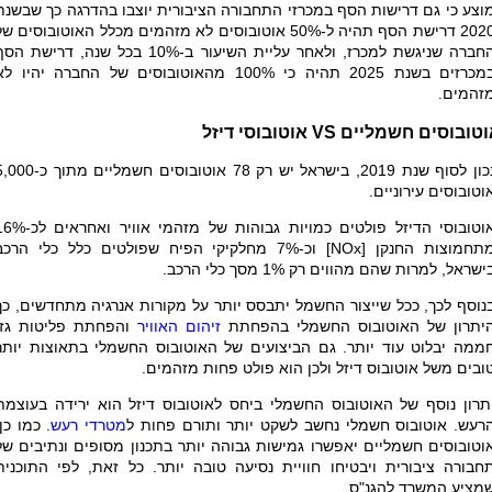
וצע כי גם דרישות הסף במכרזי התחבורה הציבורית יוצבו בהדרגה כך שבשנת
2020 דרישת הסף תהיה ל-50% אוטובוסים לא מזהמים מכלל האוטובוסים ש
החברה שניגשת למכרז, ולאחר עליית השיעור ב-10% בכל שנה, דרישת ה
במכרזים בשנת 2025 תהיה כי 100% מהאוטובוסים של החברה יהיו ל
זהמים.
וטובוסים חשמליים
VS
אוטובוסי דיזל
נכון לסוף שנת 2019, בישראל יש רק 78 אוטובוסים חשמליים מתו
וטובוסים עירוניים.
אוטובוסי הדיזל פולטים כמויות גבוהות של מזהמי אוויר ואח
תחמוצות החנקן [
NOx
] וכ-7% מחלקיקי הפיח שפולטים כלל כלי הרכב
ישראל, למרות שהם מהווים רק 1% מסך כלי הרכב.
נוסף לכך, ככל שייצור החשמל יתבסס יותר על מקורות אנרגיה מתחדשים, כך
יתרון של האוטובוס החשמלי בהפחתת
זיהום האוויר
והפחתת פליטות גזי
ממה יבלוט עוד יותר
.
גם הביצועים של האוטובוס החשמלי בתאוצות יותר
ובים משל אוטובוס דיזל ולכן הוא פולט פחות מזהמים.
תרון נוסף של האוטובוס החשמלי ביחס לאוטובוס דיזל הוא ירידה בעוצמת
רעש. אוטובוס חשמלי נחשב לשקט יותר ותורם פחות ל
מטרדי רעש
. כמו כן,
וטובוסים חשמליים יאפשרו גמישות גבוהה יותר בתכנון מסופים ונתיבים של
חבורה ציבורית ויבטיחו חוויית נסיעה טובה יותר. כל זאת, לפי התוכנית
מציע המשרד להגנ"ס.