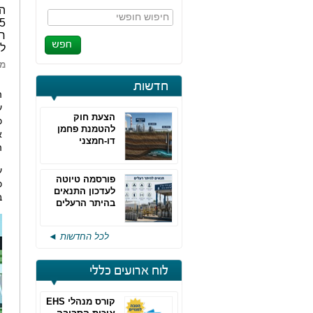
ה
חיפוש חופשי
חל
לצ
מא
חדשות
ע
הצעת חוק
כ
להטמנת פחמן
דו-חמצני
ה
פורסמה טיוטה
כ
לעדכון התנאים
ב
בהיתר הרעלים
של חברות גפ"מ
לכל החדשות ◄
לוח ארועים כללי
קורס מנהלי EHS