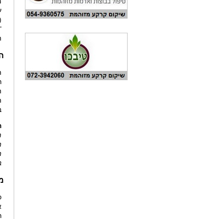
מ
ה
הליכ
ר
ה
ה
ב
ה
מ
ה
ה
ב
משנת 25
ר