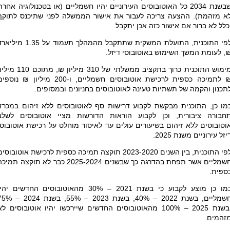
שבשנת 2034 כל האוטובוסים העירוניים יהיו חשמליים (או בטכנולוגיה אחרת
א מזהמת). ההצעה צריכה לעבור את אישור הממשלה לפני שתיכנס לתוקף
כלל לא ברור אם אישור כזה אכן יתקבל.
לפי התוכנית, התועלת המשקית שתתקבל מהמהלך תעמוד על 1.35 מי
, לעומת המשך השימוש באוטובוסי דיזל.
מימוש התוכנית כרוך בתקציב ממשלתי של 310 מיליון ₪, מתוכם 10
₪ לתמיכה כספית לרכישת אוטובוסים חשמליים, ו-200 מיליון ₪ נוספ
תכנון והקמה של תשתיות טעינה לאוטובוסים בחניונים ובמסופים.
מו כן, התוכנית מבקשת לקבוע דרישות סף לאוטובוסים ללא זיהום במכרזי
חבורה ציבורית, וכן לקבוע הוראות הדורשות מציי אוטובוסים לשלב
וטובוסים ללא זיהום בשיעורים עולים עד לאיסור מוחלט על רכישת אוטובוסי
יזל עירוניים משנת 2025.
לפי התוכנית, בין השנים 2023-2020 תוקצה תמיכה כספית לרכישת אוטובוסי
חשמליים אשר תפחת בהדרגה כך שבשנים 2025-2024 כבר לא תוקצה תמי
ספית.
כמו כן מוצע לקבוע כי בשנת 2021 – 30% מהאוטובוסים החדשים יהי
חשמליים, בשנת 2022 – 40%, בשנת 2023 – 55%, בשנת 
ובשנת 2025 – 100% מהאוטובוסים החדשים שיירכשו יהיו אוטובוסים לא
זהמים.