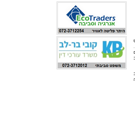
בוס
 הרכב
כב