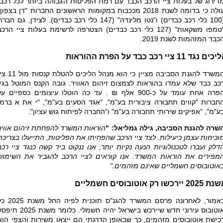
דירוג של בעלוֹת ציי הרכב הכבד עם רמת הפליטות הגבוהה ביותר לכל רכב,
עולה כי בדומה לשנת 2018 מככבות במקומות הראשונים החברות "דן בצפון
(100 כלי רכב כבדים) ו"נטו מלינדה" (147 כלי רכב כבדים). לצידן, גם חבר
"טמפו משקאות" (127 כלי רכב כבדים) הצטרפה לרשימת בעלות ציי הרכב
כבד המזהמות לשנת 2019.
ים נגד 11 ציי רכב כבד על הפרת ההוראות
המשרד להגנת הסביבה מציין כי הוא מנהל הליכים להטלת ק
כב כבד שלא עמדו בהוראות לצמצום זיהום האוויר. גובה הקנס המוטל בגין
פרה אחת עומד על כ-900 אלף ₪
.
עד כה הוטלו עיצומים כספיים על
חברות "קווים תחבורה ציבורית בע"מ", "אגד הסעים בע"מ", "י את א ברמן
ע"מ", "אפיקים שירותי תחבורה בע"מ" ו"החברה לפיתוח גוש עציון".
שרה להגנת הסביבה, גילה גמליאל: "
הוראות המשרד להפחתת זיהום אוויר
וכיחות עצמן כיעילות. לצד ציי הרכב שהפחיתו את הפליטות, התייעלו בצריכת
דלק ועברו לטכנולוגיות הנעה נקיות יותר, אנו ננקוט ביד קשה כנגד ציי רכב
מפירים את הוראות המשרד. אנו קוראים לציי הרכב להגביר את השימוש
אוטובוסים חשמליים שאינם מזהמים
".
20 יירכשו רק אוטובוסים חשמליים
כאמור, לאחרונה פרסם המשרד להגנ"ס תוכנית לפיה הח
אוטובוס עירוני חדש שיירכש בישראל יהיה חשמלי. כלומר משנת 025
כישת אוטובוסים מזהמים, כך שבאופן הדרגתי הם ייצאו משירות והצפי הוא