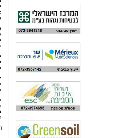
ב
ה
ב-74% ביחס לשנת
מד
ט
כן,
ע
הכ
ב
ד
ד