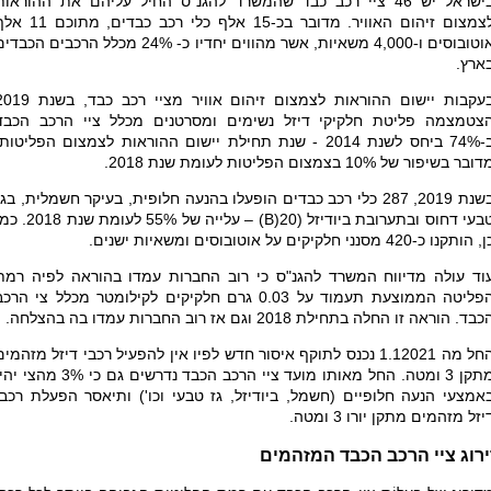
בישראל יש 46 ציי רכב כבד שהמשרד להגנ"ס החיל עליהם את ההוראות
לצמצום זיהום האוויר. מדובר בכ-15 אלף כלי רכב כבדים, מת
אוטובוסים ו-4,000 משאיות, אשר מהווים יחדיו כ- 24% מכלל הרכבים הכבד
ארץ.
בעקבות יישום ההוראות לצמצום זיהום אוויר מציי רכב כבד, 
צטמצמה פליטת חלקיקי דיזל נשימים ומסרטנים מכלל ציי הרכב הכבד
 2014 - שנת תחילת יישום ההוראות לצמצום הפליטות
ובר בשיפור של 10% בצמצום הפליטות לעומת שנת 2018.
בשנת 2019, 287 כלי רכב כבדים הופעלו בהנעה חלופית, בעיקר חשמלית, בגז
בעי דחוס ובתערובת ביודיזל
(B)20)
– עלייה של 55% לעומת שנת 2018
 הותקנו כ-420 מסנני חלקיקים על אוטובוסים ומשאיות ישנים.
וד עולה מדיווח המשרד להגנ"ס כי רוב החברות עמדו בהוראה לפיה רמת
הפליטה הממוצעת תעמוד על 0.03 גרם חלקיקים לקילומטר מכלל צי הרכ
בד. הוראה זו החלה בתחילת 2018 וגם אז רוב החברות עמדו בה בהצלחה.
החל מה 1.12021 נכנס לתוקף איסור חדש לפיו אין להפעיל רכבי דיזל מזהמים
מתקן 3 ומטה. החל מאותו מועד ציי הרכב הכבד נדרשים גם כי 3% מהצי
אמצעי הנעה חלופיים (חשמל, ביודיזל, גז טבעי וכו') ותיאסר הפעלת רכבי
יזל מזהמים מתקן יורו 3 ומטה.
ירוג ציי הרכב הכבד המזהמים