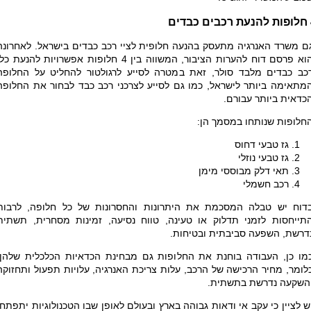
ים
ם משרד האנרגיה מתעסק בהנעה חלופית לציי רכב כבדים בישראל. לאחרונה
הוא פרסם דוח להערות הציבור, המשווה בין 4 חלופות אפשרויות להנעת כל
כב כבדים מלבד סולר, זאת במטרה לסייע לרגולטור להחליט על החלופה
מתאימה ביותר לישראל, כמו גם לסייע לצרכני רכב כבד לבחור את החלופה
כדאית ביותר עבורם.
חלופות שנותחו במסמך הן:
גז טבעי דחוס
גז טבעי נוזלי
תאי דלק מבוססי מימן
רכב חשמלי
דוח יש טבלה המסכמת את היתרונות והחסרונות של כל חלופה, לרבות
תייחסות לזמני תדלוק או טעינה, טווח נסיעה, זמינות מסחרית, תשתית
דרשת, השפעה סביבתית ובטיחות.
מו כן, העבודה בוחנת את החלופות גם מבחינת הכדאיות הכלכלית שלהן.
לומר, מחיר הרכישה של הרכב, עלות צריכת האנרגיה, עלויות תפעול ותחזוקה
השקעה נדרשת בתשתית.
ש לציין כי עקב אי ודאות גבוהה בארץ ובעולם לאופן שבו הטכנולוגיות יתפתחו