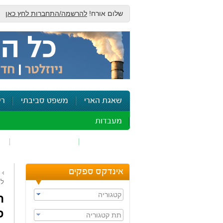
שלום אורח!
להרשמה/התחברות לחץ כאן
שאגת הארי
משפט סביבתי
רי
מעבדות
זיהום אוויר
חומרים מסוכנים
ש
אינדקס ספקים
לכ
קטגוריה
ת
פ
תת קטגוריה