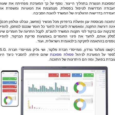
מסוכנת הנוצרת בתהליך הייצור. נוסף על כך המערכת מפחיתה את שעות
עבודה הנדרשות לטיפול בפסולת, מצמצמת את הטעויות ומשפרת את
עמידה בדרישות הרגולציה של המשרד להגנת הסביבה
.
תוכנה מבוססת ענן ופועלת בדפדפן מכל מכשיר (מחשב, טבלט וטלפון חכם),
ינה דורשת התקנה, ומאפשרת לחברות לתעד כל חומר שנכנס למחסן, להפיק
דבקות עם ברקוד לפי תקנות המשרד להגנ"ס, לקבל התרעה על חומרים שיש
סלק אותם, לתעד את פינוי החומרים באמצעות סריקת הברקוד, להפיק
פסים בהתאמה לחקיקה בילנאומית וישראלית, ועוד.
יקשנו מגלעד גורדון, ממייסדי חברת פלקור, ושי גליק ממייסדי חברת
S.G.
ספר על המערכת לניהול
פסולת מסוכנת
שהם פיתחו, להסביר כיצד היא
ובדת בפועל, ומה הם היתרונות של התוכנה.