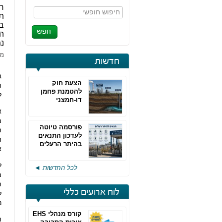
חיפוש חופשי
ת
בי
הת
נמצ
מא
חדשות
ב
הצעת חוק
ו
להטמנת פחמן
ל
דו-חמצני
א
מ
פורסמה טיוטה
ה
לעדכון התנאים
ה
בהיתר הרעלים
א
של חברות גפ"מ
ל
לכל החדשות ◄
מ
ת
לוח ארועים כללי
נ
קורס מנהלי EHS
ה