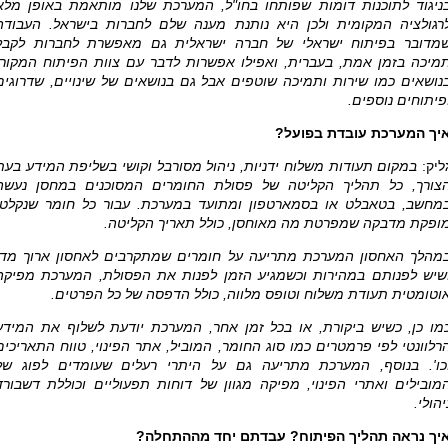
ניגוד לתוכנות דומות שפותחו בחו"ל, המערכת שלנו מותאמת באופן מלא
רגולציה המקומית ולכן היא נותנת מענה שלם לחברות בישראל. העבודה
מדובר בפיתוח ישראלי של חברה ישראלית גם מאפשרת לחברות לקבל
מיכה בזמן אמת, בעברית, ואפילו אפשרות לדבר עם צוות הפיתוח המקורי
נושאים כמו שירות ותמיכה שוטפים אבל גם בנושאים של שינויים, שדרוגים
פיתוחים נוספים.
יך המערכת עובדת בפועל?
ליק:
במקום תעודות משלוח ידניות, ניהול מסורבל וקושי בשליפת המידע בעת
צורך,
כל תהליך הקליטה של פסולת החומרים המסוכנים במחסן נעשה
מחשב, בטאבלט או בסמארטפון ומתועד במערכת. עבור כל חומר שנקלט,
ופקת מדבקה שמפרטת מה מאוחסן, כולל תאריך הקליטה.
מהלך האחסון המערכת מתריעה על חומרים שמתקרבים לאחסון ארוך מדי
שיש לפנותם במהירות וכשמגיע הזמן לפנות את הפסולת, המערכת מפיקה
וטומטית תעודת משלוח וטופס מלווה, כולל הדפסה של כל הפרטים.
מו כן,
כשיש ביקורת, או בכל זמן אחר, המערכת יודעת לשלוף את המידע
רלוונטי לפי פרמטרים כמו סוג החומר, המוביל, אתר הפינוי, טווח התאריכים
כו'.
בנוסף, המערכת מתריעה גם על היתרי רעלים שעומדים לפוג של
מובילים ואתרי הפינוי, מפיקה מגוון של דוחות תפעוליים וכוללת דשבורד
יהולי.
יך נראה תהליך הפיתוח? עבדתם יחד מההתחלה
?