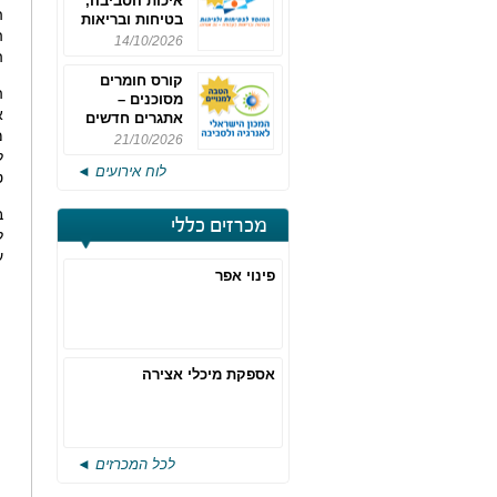
איכות הסביבה,
ה
בטיחות ובריאות
ה
תעסוקתית
14/10/2026
ה
קורס חומרים
ה
מסוכנים –
א
אתגרים חדשים
מ
והערכות לחוק
21/10/2026
רישוי משולב -
ל
לוח אירועים ◄
מחזור 4
ט
ב
מכרזים כללי
ל
ע
פינוי אפר
אספקת מיכלי אצירה
לכל המכרזים ◄