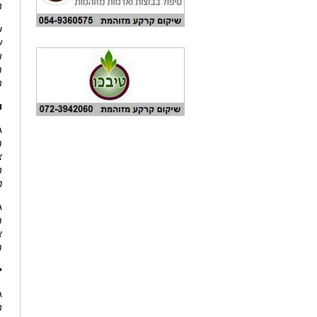
ה
ש
ש
ו
מ
ה
ו
ג
מ
צ
נ
ג
מ
א
מ
י
ג
ה