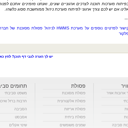
פיתוח מערכות תוכנה לצרכים ארגוניים שונים, ואנחנו מזמינים אתכם לפנות
לינו אם יש לכם צורך ארגוני לפיתוח מערכת ניהול ממוחשבת מסוג כלשהו.
--
ישור לפרטים נוספים על מערכת
HWMS
לניהול פסולת מסוכנת של חברת
לקור
יש לך הערה לגבי דף תוכן? לחץ כאן
ויר
פסולת
תחומים סביב
ר ארובות אוויר
פסולת מסוכנת
משפט סביבתי
תי
פסולת אלקטרונית
חרבות ברזל ואיכו
ות
פסולת אריזות
הסביבה
ות
פסולת ביתית
אסבסט
כות סביבה
שמנים משומשים
שינוי אקלים