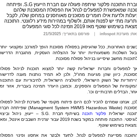
חברת התוכנה פלקור שיתפה פעולה עם חברת הייעוץ S.G. ופיתחה
וכנה שמאפשרת למפעלים לנהל את הפסולת המסוכנת שלהם
עלות ולדעת אילו חומרים מסוכנים מאוחסנים במחסן שלה, לקבל
רעה מתי יש לפנות אותם, ולשלוף במהירות מידע רלוונטי. התוכנה
את בשימוש שוטף מאז 2019 וזמינה לכל סוגי המפעלים
ת: מערכת infospot
פורסם בתאריך: 21/5/2025
שנים האחרונות, ככל שהעיסוק בפסולת מסוכנת הופך למורכב ומקצועי יותר,
בעל השלכות משמעותיות יותר על ההצלחה העסקית, מתגברת הדרישה
תוכנות מחשב שיסייעו בניהול פסולת מסוכנת.
ך למפעלים וחברות ישראליות קשה יותר למצוא תוכנות לניהול פסולת
סוכנת, כיוון שהן מגיעות מחו"ל, ולכן לא תמיד נותנות מענה לדרישות
ייחודיות של השוק הישראלי, לרגולציה הישראלית, לחיבוריות עם התוכנות
מקומיות של המפעלים והספקים, וכמובן היעדר תמיכה בעברית, אזור זמן
חר, הבדלים תרבותיים וכו'.
כן, אנחנו שמחים להכיר לכם היום פיתוח מקומי של מערכת לניהול לפסולת
סוכנת (
HWMS Hazardous Waste
Managment System
) שפיתחה חברת
וכנה ישראלית
פלקור תוכנה
בשיתוף חברת
S.G.
– ייעוץ, ניהול וביצוע
לוגיסטי. התוכנה פותחה במקור בשנת 2019 עבור יצרנית השבבים אינטל, ומא
מצאת בשימוש שוטף.
תוכנה מסייעת למפעלים לנהל, לתעד ולבקר את אחסון ופינוי הפסולת