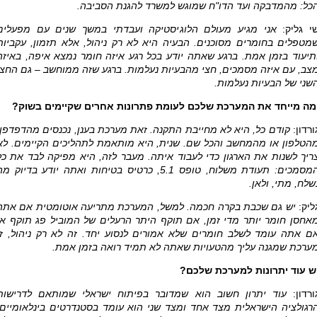
כל: מהמדבקה ועד הדו"ח שמוגש למשרד להגנת הסביבה.
י גליק:
אני מגיע מעולם הלוגיסטיקה ועבדתי במשך שנים עם מפעלים
מטפלים בחומרים מסוכנים. הבעיה היא לא רק ניהול, אלא תזמון, עקביות
תיעוד בזמן אמת. ברגע שאתה יודע בכל רגע איזה חומר נמצא איפה, באיזה
צב, עם איזה מסמכים, חצי מהבעיות נעלמות. ברגע שזה ממוחשב – גם החצי
שני של הבעיות נעלמות
.
מה מייחד את המערכת שלכם לעומת פתרונות אחרים שקיימים בשוק
?
ורדון:
קודם כל, היא לא מחייבת התקנה. זאת מערכת בענן, נכנסים מהדפדפן,
הטלפון או מהמחשב והכל שם. שנית, היא מותאמת לתהליכים הקיימים. לא
ריך לשנות את הארגון כדי לעבוד איתה. מעבר לזה, היא מפיקה לבד את כל
המסמכים: תעודת משלוח, טופס 5.1, כרטיס בטיחות ואתה יודע בדיוק מ
שלח, מתי, ולאן
.
ליק:
יש גם שכבת בקרה חכמה. למשל, המערכת מתריעה אוטומטית אם אתה
אחסן חומר יותר מדי זמן, אם תוקף היתר הרעלים של המוביל פג תוקף או
ם אתה עומד לשלב חומרים שלא אמורים לנסוע יחד. זה לא רק ניהול, זו
ערכת שמגנה עליך מהטעויות שאתה לא תמיד רואה בזמן אמת
.
ש עוד יתרונות למערכת שלכם?
ורדון:
עוד יתרון חשוב הוא שמדובר בפיתוח ישראלי שמותאם לדרישות
רגולציה הישראלית מצד אחד ומצד שני הוא עומד בסטנדרטים בינלאומיים.