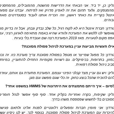
ליק:
כן, יד ביד. אני הבאתי את הדרישות מהשטח, מהמובילים, מהמחסנים
מהמנפקים. גלעד תרגם את זה לאפיון מדויק ואז לפיתוח. עבדנו עם מפעל
ינטל בקריית גת כאתר ראשון, וזה הכריח אותנו לעבוד בסטנדרטים מאוד
בוהים
.
ורדון:
חברת אינטל היא לא לקוח רגיל, כל שלב נבדק ונבחן. אבל זה בדיוק מה
אפשר לנו ללטש את המערכת ולוודא שהיא באמת מתאימה לארגון רציני, עם
ס מקום לטעויות. מאז 2019 המערכת רצה שם ועובדת בלי בעיות
.
ילו תעשיות מביעות עניין במערכת לניהול פסולת מסוכנת?
ורדון:
כל מפעל שמייצר או מטפל בפסולת מסוכנת צריך מערכת כזו. זה נכון
מזון, בתרופות, בכימיקלים. גם רשויות מקומיות התחילו להתעניין, במיוחד
ביב ניהול פסולת רפואית
.
ליק:
ויש גם עניין מצד קבלני הפינוי עצמם. המערכת מתעדת גם אותם, עוזרת
הם להוכיח שהכל בוצע כחוק. זה כלי שגם מפשט וגם מגן
.
סיום – איך הייתם מתמצתים את היתרונות של
HWMS
במשפט אחד
?
ליק:
שקיפות, בקרה ואחריות בקליק אחד
.
סוף סוף אפשר לנהל חומרים
סוכנים בלי לחשוש שפספסת משהו בדרך.
ורדון:
אני מזמין חברות ומפעלים רלוונטיים לפנות אלינו ולתאם פגישה
היכרות עם המערכת לניהול פסולת מסוכנת. בנוסף לכך, יש לנו ניסיון עשר