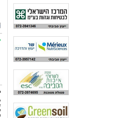
כ
מ
ג
א
ט
ב