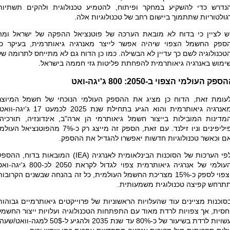
נדרש כדי להשקיע במחקר ופיתוח, להטמיע טכנולוגית ולהקים תשתיות
גולטוריות שתתמוך ביישום רחב של טכנולוגיות אלה.
ש לציין כי בדוח לא מובאת הערכה של פוטנציאל ההפקה של ישראל ומה
ספק החשמל הצפוי שיהיה אפשר לייצר מאנרגיה גיאותרמית, בעיקר כי
טכנולוגיה לשם כך עדיין לא הבשילה. כמו כן הדוח גם לא מתייחס לתרומה של
ימוש באנרגיה גיאותרמית להפחתת פליטות גזי חממה בישראל.
ספק העולמי הצפוי ב-2050: 800 ג'יגה-ואט
עומת זאת, הדוח כן מציג את ההספק העולמי הנוכחי של חשמל המיוצר
מאנרגיה גיאותרמית והוא הגיע בתחילת שנת 2025 לכמעט 17 ג'יגה-ו
מדינות המובילות בייצור חשמל גיאותרמי הן ארה"ב, אינדונזיה, תורכיה,
פיליפינים וניו זילנד. עם זאת, הספק זה מייצג רק כ-7% מהפוטנציאל העול
ם וכאשר טכנולוגיות חדשות יאפשרו להגדיל את ההספק.
פי הערכות של הסוכנות הבינלאומית לאנרגיה (
IEA
) המובאות בדוח, ההספק
העולמי של אנרגיה גיאותרמית צפוי לגדול לקראת 2050 לכ-800 ג'יג
וצפוי לספק כ-15% מצריכת החשמל העולמית, כל זה בהנחה שבשנים הקרובות
תרחש קפיצה טכנולוגית משמעותית.
סוכנות מציינים עוד שהעלויות הראשוניות של פרוייקטים גיאותרמיים גבוהות
חסית, אך צפויות לרדת מאוד עם התפתחות הטכנולוגיה ועלויות ייצור החשמל
עשויות לרדת בשיעור של כ-80% עד שנת 2035 ולהגיע ל-50$ למגה-וואט/ש