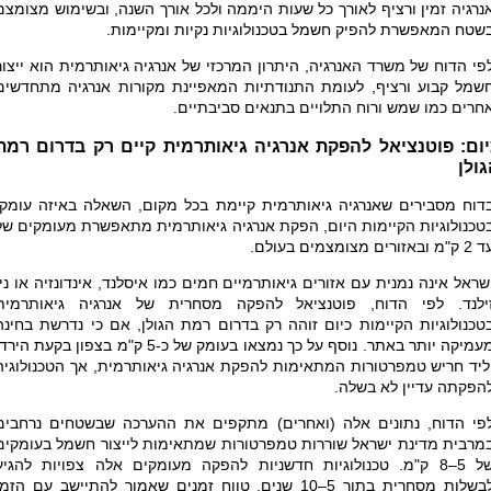
נרגיה זמין ורציף לאורך כל שעות היממה ולכל אורך השנה, ובשימוש מצומצם
שטח המאפשרת להפיק חשמל בטכנולוגיות נקיות ומקיימות.
פי הדוח של משרד האנרגיה, היתרון המרכזי של אנרגיה גיאותרמית הוא ייצור
שמל קבוע ורציף, לעומת התנודתיות המאפיינת מקורות אנרגיה מתחדשים
חרים כמו שמש ורוח התלויים בתנאים סביבתיים.
יום: פוטנציאל להפקת אנרגיה גיאותרמית קיים רק בדרום רמת
ולן
דוח מסבירים שאנרגיה גיאותרמית קיימת בכל מקום, השאלה באיזה עומק.
טכנולוגיות הקיימות היום, הפקת אנרגיה גיאותרמית מתאפשרת מעומקים של
ק"מ ובאזורים מצומצמים בעולם.
שראל אינה נמנית עם אזורים גיאותרמיים חמים כמו איסלנד, אינדונזיה או ניו
ילנד. לפי הדוח, פוטנציאל להפקה מסחרית של אנרגיה גיאותרמית
טכנולוגיות הקיימות כיום זוהה רק בדרום רמת הגולן, אם כי נדרשת בחינה
עמיקה יותר באתר
.
נוסף על כך נמצאו בעומק של כ-5 ק"מ בצפון בקעת הירד
ליד חריש טמפרטורות המתאימות להפקת אנרגיה גיאותרמית, אך הטכנולוגיה
הפקתה עדיין לא בשלה.
פי הדוח, נתונים אלה (ואחרים) מתקפים את ההערכה שבשטחים נרחבים
מרבית מדינת ישראל שוררות טמפרטורות שמתאימות לייצור חשמל בעומקים
של 5–8 ק"מ. טכנולוגיות חדשניות להפקה מעומקים אלה צפויות להגיע
לבשלות מסחרית בתוך 5–10 שנים, טווח זמנים שאמור להתיישב עם הזמ