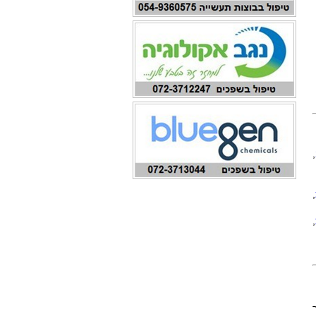
,
,
,