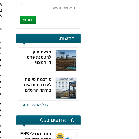
אף
חיפוש חופשי
ב
אנ
ה
מא
חדשות
מ
הצעת חוק
י
להטמנת פחמן
ב
דו-חמצני
ש
א
פורסמה טיוטה
ש
לעדכון התנאים
ל
בהיתר הרעלים
ה
של חברות גפ"מ
ע
לכל החדשות ◄
פ
לוח ארועים כללי
ל
כ
קורס מנהלי EHS
ל