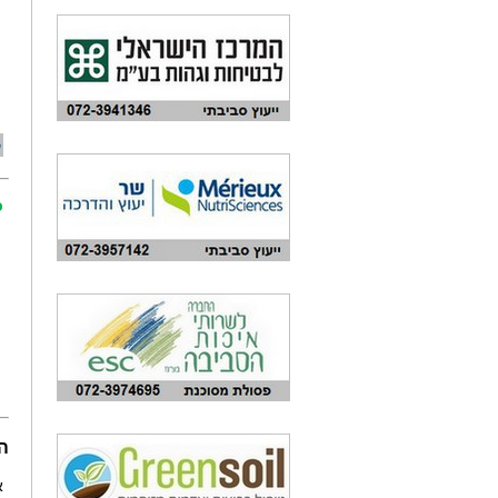
כ
ה
א