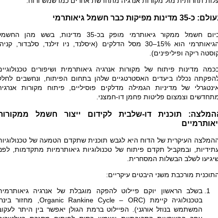
לות תחרותית מול מקורות אנרגיה מתחדשת אחרים כמו שמש ורוח.
: כ-35 מדינות מפיקות כבר חשמל גיאותרמי
כיום חשמל ממקור גיאותרמי מופק בכ-35 מדינות, בשש מהן החשמ
גיאותרמי הוא 15%–30 מסל הדלקים
)
איסלנד, ניו זילנד, סלבדור, קניה,
וסטה ריקה ופיליפינים).
כמה מדינות פיתוח של מקורות אנרגיה גיאותרמית ושיפורים טכנולוגיים
הפקתה נכללו ביעדים האסטרטגיים שלהן בתחום הפיתוח, ונחשבים לחלק
ינטגרלי של מדיניות הגמילה מדלקים פוסיליים, פיתוח מקורות אנרגיה
תחדשים וצמצום פליטות פחמן דו-חמצני.
המלצה: תוכנית דו-שלבית לקידום ייצור חשמל ממקורות
יאותרמיים
המלצה העיקרית של הדוח היא לגבש תוכנית שתקדם הטמעה של טכנולוגיות
תידיות, ובמקביל תקדם פיתוח של טכנולוגיות גיאותרמיות מתקדמות, לפני
יגיעו לשלב הבשלות המסחרית.
תוכנית מורכבת משני היבטים עיקריים:
בשלב הראשון יוקם פיילוט להפקה מוגבלת של אנרגיה גיאותרמית
בטכנולוגיה קיימת (
ORC
–
Organic Rankine Cycle
, מחזור בינרי
המשתמש בנוזל אורגני). הפיילוט ברמת הגולן יאפשר בין היתר לעקוב