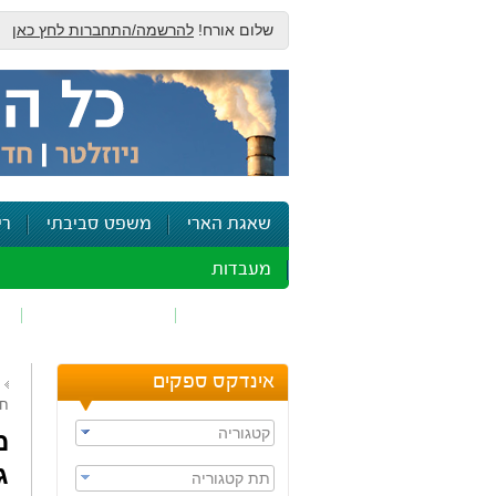
שלום אורח!
להרשמה/התחברות לחץ כאן
שאגת הארי
משפט סביבתי
רי
מעבדות
זיהום אוויר
חומרים מסוכנים
ש
אינדקס ספקים
ח
קטגוריה
מ
ג
תת קטגוריה