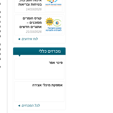
איכות הסביבה,
ה
בטיחות ובריאות
תעסוקתית
14/10/2026
כ
ה
קורס חומרים
מ
מסוכנים –
ה
אתגרים חדשים
ט
והערכות לחוק
21/10/2026
רישוי משולב -
ב
לוח אירועים ◄
מחזור 4
ח
מכרזים כללי
ח
ב
פינוי אפר
ק
אספקת מיכלי אצירה
לכל המכרזים ◄