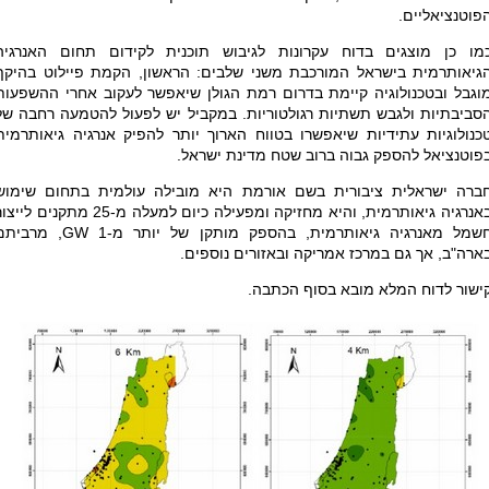
פוטנציאליים.
מו כן מוצגים בדוח עקרונות לגיבוש תוכנית לקידום תחום האנרגיה
גיאותרמית בישראל המורכבת משני שלבים: הראשון, הקמת פיילוט בהיקף
וגבל ובטכנולוגיה קיימת בדרום רמת הגולן שיאפשר לעקוב אחרי ההשפעות
סביבתיות ולגבש תשתיות רגולטוריות. במקביל יש לפעול להטמעה רחבה של
כנולוגיות עתידיות שיאפשרו בטווח הארוך יותר להפיק אנרגיה גיאותרמית
פוטנציאל להספק גבוה ברוב שטח מדינת ישראל.
ברה ישראלית ציבורית בשם אורמת היא מובילה עולמית בתחום שימוש
באנרגיה גיאותרמית, והיא מחזיקה ומפעילה כיום למעלה מ-25 מתקנים ליי
שמל מאנרגיה גיאותרמית, בהספק מותקן של יותר מ-1
GW
, מרביתם
ארה"ב, אך גם במרכז אמריקה ובאזורים נוספים.
ישור לדוח המלא מובא בסוף הכתבה.