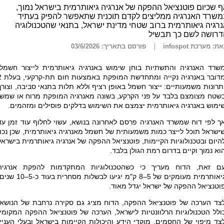
 שכיום פוטנציאל ההפקה של אנרגיה גיאותרמית בישראל נמוך,
משרד האנרגיה ממליצים לקדם תוכנית שתאפשר להפיק בעתיד
רגיה גיאותרמית ברוב שטחי מדינת ישראל, בתנאי שהטכנולוגיה
דרושה לשם כך תבשיל
ת: מערכת infospot
פורסם בתאריך: 03/6/2026
שרד האנרגיה והתשתיות בוחן שימוש באנרגיה גיאותרמית לייצור חשמל.
מדובר באנרגיה נקייה ומתח
תרונות משמעותיים: ייצור חשמל באופן רציף וללא תלות בתנאי סביבה, וצורך
שטח מצומצם בלבד על פני הקרקע, בשונה מאנרגיה המופקת מרוח או שמש.
ימוש באנרגיה גיאותרמית יצמצם את השימוש בדלקים פוסילים ומזהמים.
ך לפי דוח שמשרד האנרגיה פרסם לאחרונה בנושא, עשוי לחלוף עוד זמן עד
ישראל תוכל לייצר כמות משמעותית של חשמל מאנרגיה גיאותרמית, שכן נכון
היום ובטכנולוגיות הקיימות, פוטנציאל ההפקה של אנרגיה גיאותרמית בישראל
וא נמוך וקיים בדרום רמת הגולן בלבד.
ם זאת
,
הדוח מעריך כי כשהטכנולוגיות המתקדמות להפקת אנרגיה
גיאותרמית מעומקים של 5–8 ק"מ יגיעו לבשלות מסחרית בעוד כ-5–
וטנציאל ההפקה של ישראל יגדל מאוד.
צד הערכה של פוטנציאל ההפקה, הדוח מציג גם סקירה נרחבת של הנושא,
ולל הטכנולוגיות הרלוונטיות לישראל, הערכה של פוטנציאל ההפקה המקומי,
צד מיפוי של החסמים, מוקדי הידע והיכולות הקיימות בישראל ובעלי העניין