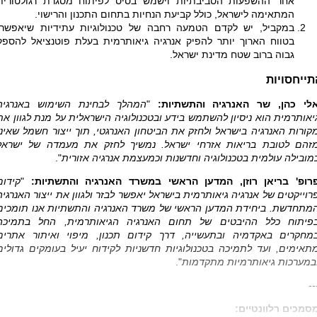
אחר ההשפעות הסביבתיות וישמש בסיס לפיתוח מסגרת רגולטורית
המתאימה לישראל, כולל קביעת הנחיות בתחום התכנון והרישוי.
במקביל, יש לקדם הטמעה רחבה של טכנולוגיות עתידיות שיאפשרו
בטווח הארוך יותר להפיק אנרגיה גיאותרמית בעלת פוטנציאל להספק
גבוה ברוב שטח מדינת ישראל.
תייחסויות
לי כהן, שר האנרגיה והתשתיות:
"
המהלך לבחינת השימוש באנרגיה
יאותרמית הוא ניסיון להשתמש בידע ובטכנולוגיה הישראלית על מנת לגוון את
קורות האנרגיה בישראל ולחזק את הביטחון האנרגטי, תוך ייצור חשמל שאינו
זהם לטובת בריאות אזרחי ישראל. נמשיך לחזק את מעמדה של ישראל
מובילה עולמית בטכנולוגיה וחדשנות וכמעצמת אנרגיה אזורית
".
רופ' בריאן רוזן, המדען הראשי במשרד האנרגיה והתשתיות:
"
קידום
רוייקטים של אנרגיה גיאותרמית בישראל יאפשר לבזר ולגוון את ייצור האנרגיה
מתחדשת. ביחידת המדען הראשי של משרד האנרגיה והתשתיות אנו תומכים
פיתוח כלל ההיבטים של תחום האנרגיה הגיאותרמית, החל בתמיכה
מחקרים באקדמיה ובתעשייה, דרך קידום תכנון, מיפוי ואיתור אתרים
תאימים, ועד לתמיכה בטכנולוגיות חדשניות לקידוח יעיל בעומקים גדולים
במערכות גיאותרמיות מתקדמות
".
--
סמכים רלוונטיים: