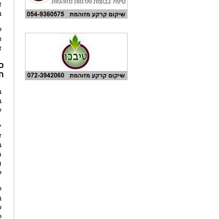
א
ב
ל
ח
א
כ
הג
ב
ב
עד 2 
י
ז
ב
מ
ו
ל
ל
ב