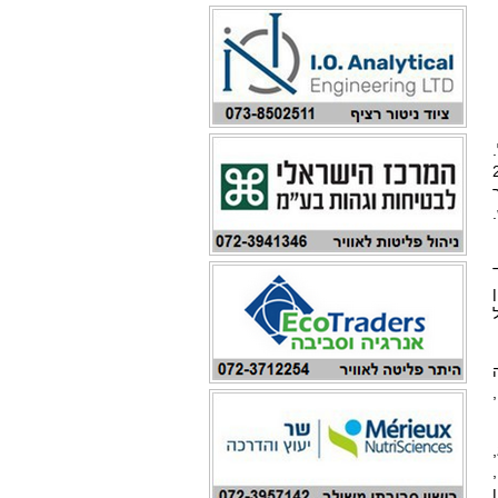
דשת המופקת באמצעות חום תת-קרקעי, בעלת 2
10 שנים,