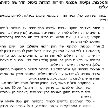
המלצות: נקיטת אמצעי זהירות למרות ביטול הדרישה להיתר
עלים
מסמך שפורסם כולל כמה הנחיות בנושא שימוש בסוללות ליתיום במתקני
גירה:
היתר רעלים:
מתקני אגירת אנרגיה המבוססים על סוללות ליתיום
נדרשים להיתר רעלים לפי חוק החומרים המסוכנים (הדין הישן) עד היום
הקובע (1.1.2027). את הסיווג יש לבצע לפי סוג הסוללה (מרכיביה)
ומשקלה לפי התקנות.
אחרי כניסתו לתוקף של חוק רישוי משולב:
עם יישום החוק
(ב-1.1.2027 לפי המועד המקורי), עיסוק ברעל שאין לו תכונת סיכון לא
יידרש עוד להיתר רעלים לפי חוק החומרים המסוכנים. לכן, כל עוד
לסוללה אין תכונות סיכון לפי החוק (ולפי נתוני גיליון הבטיחות העדכני
שלה), היא לא תידרש להיתר רעלים.
אמצעי זהירות:
אף שמ-1.1.2027 סוללות ליתיום המותקנות במתקנ
אגירת אנרגיה לא יידרשו עוד להיתר רעלים, המסמך מציין את אמצעי
הזהירות שיש לנקוט כדי למנוע סיכונים פוטנציאליים:
במתקנים גדולים מאוד (בעלי הספק חשמלי מ
מגה-ואט): יש לשמור על מרחק הפרדה מינימלי של 50 מט
גבולות מבנה מתקן האגירה לבין שימושים (רצפטורים) ציבוריים
רגישים.
כלל המתקנים נדרשים לעמוד בהנחיות תקן
NFPA 855
של
הסוכנות האמריקאית להגנת הסביבה, כולל שמירה על מרחקי