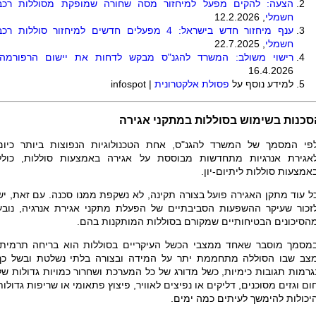
הצעה: להקים מפעל למיחזור מסה שחורה שמופקת מסוללות רכב
חשמלי
, 12.2.2026
ענף מיחזור חדש בישראל: 4 מפעלים חדשים למיחזור סוללות רכ
חשמלי
, 22.7.2025
רישוי משולב: המשרד להגנ"ס מבקש לדחות את יישום הרפורמה
16.4.2026
למידע נוסף על
פסולת אלקטרונית
|
infospot
סכנות בשימוש בסוללות במתקני אגירה
פי המסמך של המשרד להגנ"ס, אחת הטכנולוגיות הנפוצות ביותר כיום
אגירת אנרגיות מתחדשות מבוססת על אגירה באמצעות סוללות, כולל
אמצעות סוללות ליתיום-יון.
ל עוד מתקן האגירה פועל בצורה תקינה, לא נשקפת ממנו סכנה. עם זאת, יש
זכור שעיקר ההשפעות הסביבתיים של הפעלת מתקני אגירת אנרגיה, נובע
הסיכונים הבטיחותיים שמקורם בסוללות המותקנות בהם.
מסמך מוסבר שאחד ממצבי הכשל העיקריים בסוללות הוא בריחה תרמית,
צב שבו הסוללה מתחממת יתר על המידה ובצורה בלתי נשלטת ובשל כך
גרמות תגובות כימיות, כשל מדורג של כל המערכת ושחרור כמויות גדולות של
ום וגזים מסוכנים, דליקים או נפיצים לאוויר, פיצוץ פתאומי או שריפות גדולות
יכולות להימשך לעיתים כמה ימים.