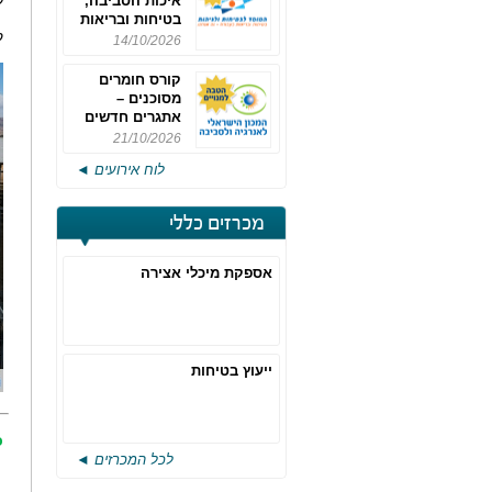
ל
איכות הסביבה,
בטיחות ובריאות
ק
תעסוקתית
14/10/2026
קורס חומרים
מסוכנים –
אתגרים חדשים
והערכות לחוק
21/10/2026
רישוי משולב -
לוח אירועים ◄
מחזור 4
מכרזים כללי
אספקת מיכלי אצירה
ייעוץ בטיחות
כ
לכל המכרזים ◄