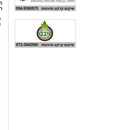
ה
ר
ה
א