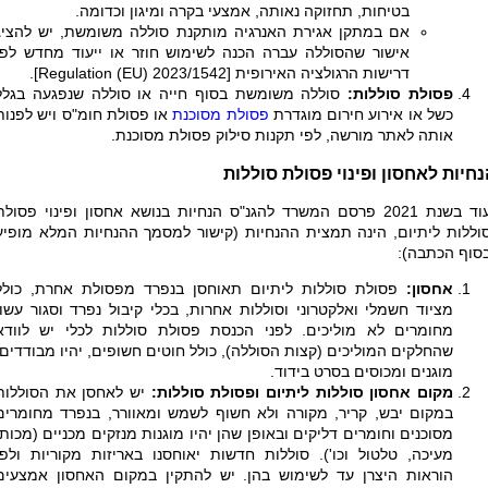
בטיחות, תחזוקה נאותה, אמצעי בקרה ומיגון וכדומה.
אם במתקן אגירת האנרגיה מותקנת סוללה משומשת, יש להציג
אישור שהסוללה עברה הכנה לשימוש חוזר או ייעוד מחדש לפי
דרישות הרגולציה האירופית
[Regulation (EU) 2023/1542]
.
פסולת סוללות:
סוללה משומשת בסוף חייה או סוללה שנפגעה בגלל
כשל או אירוע חירום מוגדרת
פסולת מסוכנת
או פסולת חומ"ס ויש לפנות
אותה לאתר מורשה, לפי תקנות סילוק פסולת מסוכנת.
חיות לאחסון ופינוי פסולת סוללות
עוד בשנת 2021 פרסם המשרד להגנ"ס הנחיות בנושא אחסון ופינוי פסולת
וללות ליתיום, הינה תמצית ההנחיות (קישור למסמך ההנחיות המלא מופיע
סוף הכתבה):
אחסון:
פסולת סוללות ליתיום תאוחסן בנפרד מפסולת אחרת, כולל
מציוד חשמלי ואלקטרוני וסוללות אחרות, בכלי קיבול נפרד וסגור עשוי
מחומרים לא מוליכים. לפני הכנסת פסולת סוללות לכלי יש לוודא
שהחלקים המוליכים (קצות הסוללה), כולל חוטים חשופים, יהיו מבודדים,
מוגנים ומכוסים בסרט בידוד.
מקום אחסון סוללות ליתיום ופסולת סוללות:
יש לאחסן את הסוללות
במקום יבש, קריר, מקורה ולא חשוף לשמש ומאוורר, בנפרד מחומרים
מסוכנים וחומרים דליקים ובאופן שהן יהיו מוגנות מנזקים מכניים (מכות,
מעיכה, טלטול וכו'). סוללות חדשות יאוחסנו באריזות מקוריות ולפי
הוראות היצרן עד לשימוש בהן. יש להתקין במקום האחסון אמצעים