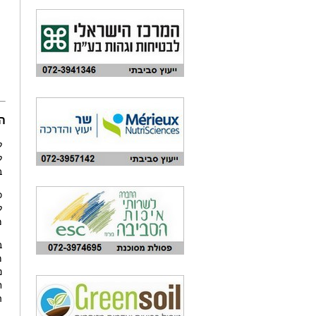
ה
ל
ל
ב
כ
ל
מ
ב
מ
נ
ח
ה