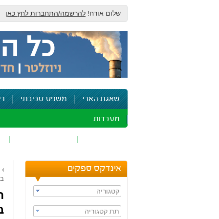
שלום אורח!
להרשמה/התחברות לחץ כאן
שאגת הארי
משפט סביבתי
רי
מעבדות
זיהום אוויר
חומרים מסוכנים
ש
אינדקס ספקים
במ
קטגוריה
ה
ב
תת קטגוריה