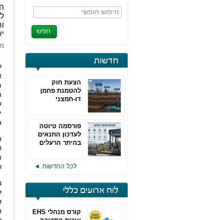
המ
חיפוש חופשי
לנ
ור
יש
מא
חדשות
ל
א
הצעת חוק
מ
להטמנת פחמן
ה
דו-חמצני
ש
י
ה
פורסמה טיוטה
לעדכון התנאים
ה
בהיתר הרעלים
ס
של חברות גפ"מ
לכל החדשות ◄
ר
ב
לוח ארועים כללי
ל
ס
ה
קורס מנהלי EHS