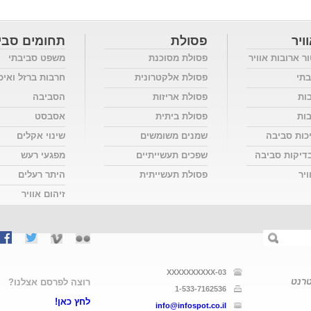
ויר
פסולת
תחומים סבי
ור ארובות אוויר
פסולת מסוכנת
משפט סביבתי
בתי
פסולת אלקטרונית
חרבות ברזל ואיכ
בות
פסולת אריזות
הסביבה
בות
פסולת ביתית
אסבסט
כות סביבה
שמנים משומשים
שינוי אקלים
דיקות סביבה
שפכים תעשייתיים
מפגעי רעש
יר
פסולת תעשייתית
היתר רעלים
זיהום אוויר
03-XXXXXXXXXX
טרנט
רוצה לפרסם אצלנו?
1-533-7162536
לחץ כאן!
info@infospot.co.il