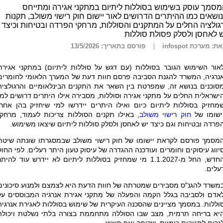
סמך עוסק בשימוש בסוללות ליתיום במתקני אגירה ומתייחס
ושאים כמו ההיתרים הדרושים לאור יישום חוק רישוי משולב, תקנות
גולציה החלים על המתקנים והסוללות, מרחקי הפרדה ובטיחות וכיצד
 לאחסן ולסלק פסולת סוללות
ת: מערכת infospot
פורסם בתאריך: 13/5/2026
אור השימוש הגובר בסוללות (עם דגש על סוללות ליתיום) במתקני אגירת
נרגיה, המשרד להגנת הסביבה פרסם חוות דעת של המערך הלאומי לחומרים
סוכנים בנושא זה, שמפרטת בין השאר את התקנים הבינלאומיים והרגולציה
ישראלית החלים על מתקני אגירה וסוללות, מסבירה אילו היתרים דרושים למי
מחזיק בסוללות ליתיום כיום ואילו היתרים יידרשו למי שיחזיק בהן אחרי
ישומו של
חוק רישוי משולב
, באילו תקנים הסוללות צריכות לעמוד, מרחקי
פרדה ובטיחות וגם כיצד יש לאחסן ולסלק סוללות ליתיום שיצאו משימוש.
מסמך פורסם לקראת יישומו של חוק רישוי משולב שבמסגרתו שונתה שיטת
יווג עיסוקים וחומרים ועודכנה ההגדרה של עיסוק טעון היתר רעלים. לפי החוק
החדש, החל מ-1.1.2027 מי שמחזיק בסוללות ליתיום לא יידרש עוד להית
עלים.
משרד להגנ"ס מסבירים שמטרתה של חוות הדעת היא לצמצם ולמנוע סיכונים
אדם ולסביבה בגלל הקמה והפעלה של מתקני אגירת אנרגיה המבוססים על
וללות. במסמך מציינים שהסכנה העיקרית של שימוש בסוללות לאגירת אנרגיה
יא בריחה תרמית, מצב שבו הסוללה מתחממת בצורה בלתי נשלטת ויכולה