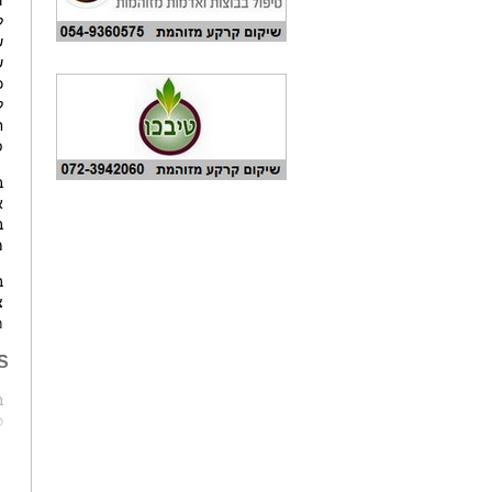
ד
ל
ש
ש
כ
ל
ח
פ
ב
א
ב
מ
בתוך 
משנ
S
ב
כ