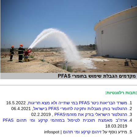
תבות רלוונטיות:
משרד הבריאות ניטר
PFAS
במי שתייה ולא מצא חריגות
, 16.5.2022
הרגולטור בוחן מגבלות ותקינה לחומרי
PFAS
בישראל
, 06.4.2021
הרגולטור הישראלי בודק את מזהמי
PFAS
, 02.2.2019
ארה"ב מאמצת תוכנית לטיפול במזהמי קרקע ומי תהום
PFAS
18.03.2019
מידע נוסף על
זיהום קרקע ומי תהום
|
infospot