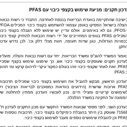
כון תקנים: מניעת שימוש בקצפי כיבוי עם
PFAS
ישיבה שהתקיימה בוועדת הבריאות בכנסת לאחרונה, התברר כי רשות כבאות
הצלה בישראל הפסיקו באופן עצמאי להשתמש בקצפי כיבוי המכילים-
PFOA
-
PFOS
, גם לא באימונים. אולם עדיין יש שימוש ללא הגבלה בקצפי כיבוי
מכילים
PFAS
בגופים המחוייבים על ידי רשות הכבאות להחזיק קצפי כיבוי
כמויות הגדולות, כגון שדות תעופה, חוות מכלי דלק וכו'. לכן נדרש עדכון
תקן.
אמור המשרד להגנ"ס ומשרד הבריאות, יחד עם רשות כבאות והצלה, פועלים
עדכון תקנים שעוסקים בקצפי כיבוי אש, כך שימנעו שימוש בקצף שמכיל
PFA
. זאת לאחר שקצפי כיבוי זוהו בעולם כמקור עיקרי לזיהום קרקע ומי תהום
.
PFAS
עדכון הראשון, מבקש להגביל את השימוש בקצפי כיבוי שמכילים תרכובות
PFA
ארוכות שרשרת (הידועים בוודאות כמסוכנים לבריאות הציבור) רק
שימושים קריטיים ומצילי חיים. נכון לעכשיו העדכון ממתין להחלטה של
ממונה על התקינה במשרד הכלכלה.
עדכון השני, לפני מספר שבועות המשרד התקשר עם מכון התקנים לעדכון ת"י
שעוסק בין היתר בהגבלת כימיקלים בקצפי כיבוי, תרכובות נוספות של
PFA
וכן להגבלת שימושים נוספים מעבר לשימוש בקצפי כיבוי.