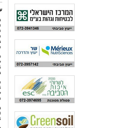
עד
ב
ו
ו
ה
ב
ה
כ
ל
S
ב
ה
S
ל
ה
ב
71568 
S