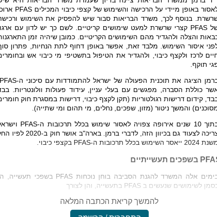
"ר ברמן ממשרד הבריאות ציינה בדיון שעמדת משרד הבריאות היא שיש
אסור באופן מיידי על הרכישה והשימוש של קצפי כיבוי המכילים
PFAS
ארוכי
רשרת. בנוסף לכך, משרד הבריאות סבור שיש להפסיק את השימוש ורכישה
ל
PFAS
קצרי שרשרת למעט שימושים קריטיים. לשם כך יש לדון עם ארגון
באות והצלה ולהגדיר מהם השימושים הקריטיים. כמובן שיהיה זמן התארגנות
פני איסור השימוש. מלבד זאת, אפשר באופן דחוף לתת הנחיות, פתרון סוף
יים לרכז ולקצף כיבוי, ולהגדיר את הטיפול בתשטיפי מי כיבוי אש ובחומרים
גי תוקף.
רמן הציגה את תוכנית הפעולה של ישראל להתמודדות עם סיכוני ה-
PFAS
שר כוללת הסברה, מפגשים עם בעלי עניין, עידוד פעולות וולונטריות. בבד
בד, קידום דרישות רגולטוריות (תקן לקצף כיבוי, דרישות במסגרת חוק חומרים
סוכנים) והמשך ניטור (מזון, שפכים, נחלים, מי תהום ומי שתייה).
10 שנים אירופה צפויה לאסור שימוש בכלל תרכובות ה-
PFAS
וישראל
צריכה לצעוד גם בכיוון הזה, לדברי ברמן. בארה"ב אושר חוק ב-2020 לפ
ת 2024 ייאסר השימוש בכלל תרכובות ה-
PFAS
בקצפי כיבוי.
PFA
בשפכים תעשייתיים
ימים אלה המשרד להגנת הסביבה בוחן נוכחות
PFAS
בשפכי תעשייה, הן
סמן לשימושים שנעשים ב
PFAS
בתעשייה, והן לצורך
להמשך קריאת הכתבה המלאה