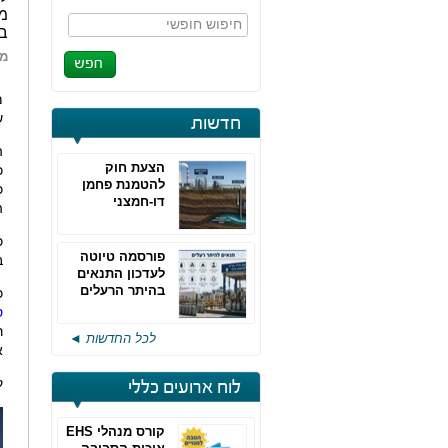
חיפוש חופשי
במ
מא
מ
ש
חדשות
ה
הצעת חוק
כ
להטמנת פחמן
כ
דו-חמצני
ה
כ
פורסמה טיוטה
ב
לעדכון התנאים
בהיתר הרעלים
כ
של חברות גפ"מ
ס
ר
לכל החדשות ◄
א
ק
לוח ארועים כללי
קורס מנהלי EHS