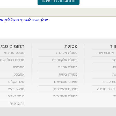
התחברות / הרשמה
יש לך הערה לגבי דף תוכן? לחץ כאן
ויר
פסולת
תחומים סביב
ר ארובות אוויר
פסולת מסוכנת
משפט סביבתי
תי
פסולת אלקטרונית
חרבות ברזל ואיכו
ות
פסולת אריזות
הסביבה
ות
פסולת ביתית
אסבסט
כות סביבה
שמנים משומשים
שינוי אקלים
יקות סביבה
שפכים תעשייתיים
מפגעי רעש
ר
פסולת תעשייתית
היתר רעלים
זיהום אוויר