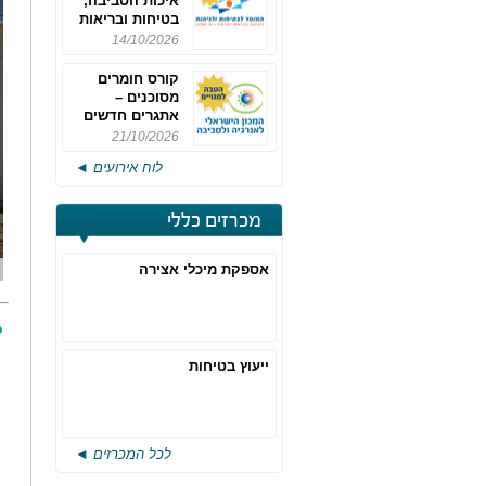
איכות הסביבה,
בטיחות ובריאות
תעסוקתית
14/10/2026
קורס חומרים
מסוכנים –
אתגרים חדשים
והערכות לחוק
21/10/2026
רישוי משולב -
לוח אירועים ◄
מחזור 4
מכרזים כללי
אספקת מיכלי אצירה
כ
ייעוץ בטיחות
לכל המכרזים ◄