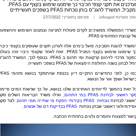
מעדכנים את תקני קצפי הכיבוי כך שימנעו שימוש בקצף עם PFAS.
קביל, המשרד להגנ"ס בוחן נוכחות PFAS בשפכים תעשייתיים
ת: מערכת infospot
פורסם בתאריך: 27/7/2022
שרדי הממשלה ממשיכים לקדם פעולות למניעה וצמצום השימוש וההשפעה
ל קבוצת המזהמים
PFAS
.
משרד להגנת הסביבה פועל בימים אלה לעדכן תקנים שעוסקים בקצפי כיבוי,
ך שימנעו שימוש בקצף המכיל
PFAS
. זאת לאחר שקצפי כיבוי זוהו בעולם
מקור מרכזי לזיהום קרקעות ומי תהום ב
PFAS
. בנוסף לכך, המשרד להגנ"ס
חל לבחון בשנה החולפת הימצאות של
PFAS
בשפכי תעשייה.
מו כן, לפני כחודשיים התקיים דיון בכנסת שהתמקד בנושא מזהמי
PFAS
ישראל ושפך אור על הנושא.
ל זאת בהמשך לדיווחים האחרונים שלנו בנושא, על כך שרשות המים סיימה
קר ראשוני לבחינת
PFAS
במי התהום
, ואילו משרד הבריאות השלים סקר
אשוני לבחינת
נוכחות
PFAS
בקידוחי הפקת מי שתייה ממי תהום
, לצד סקר
פידמיולוגי ראשוני שבחן נוכחות
PFAS
בבדיקות דם של אנשים
.
ישור למצגות וחומרים נלווים בתחתית הכתבה.