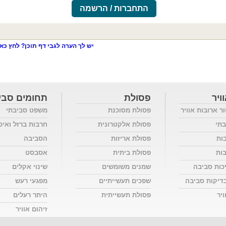
התחברות / הרשמה
יש לך הערה לגבי דף תוכן? לחץ כאן
ויר
פסולת
תחומים סבי
ור ארובות אוויר
פסולת מסוכנת
משפט סביבתי
בתי
פסולת אלקטרונית
חרבות ברזל ואיכ
בות
פסולת אריזות
הסביבה
בות
פסולת ביתית
אסבסט
כות סביבה
שמנים משומשים
שינוי אקלים
דיקות סביבה
שפכים תעשייתיים
מפגעי רעש
יר
פסולת תעשייתית
היתר רעלים
זיהום אוויר