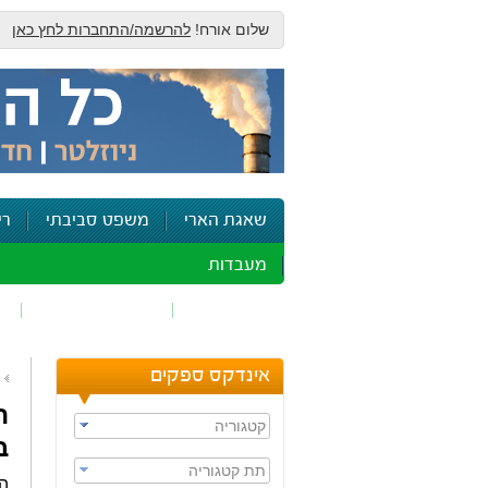
שלום אורח!
להרשמה/התחברות לחץ כאן
שאגת הארי
משפט סביבתי
רי
מעבדות
זיהום אוויר
חומרים מסוכנים
ש
אינדקס ספקים
ה
קטגוריה
ב
תת קטגוריה
הח