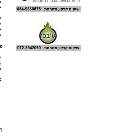
ה
ק
ה
א
ק
ל
פורום 
ל
א
ח