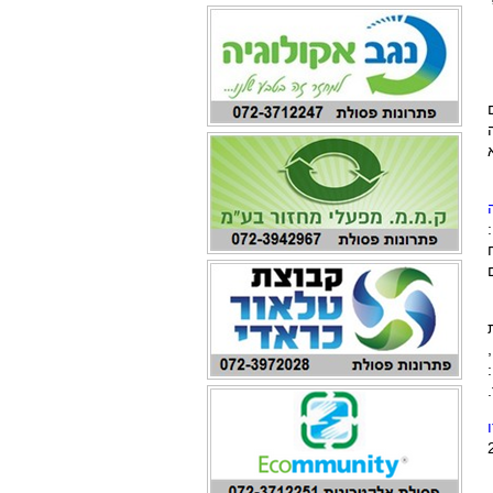
נים
א
.
רץ 2022