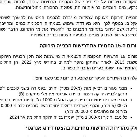
נקודות נצברות על ידי דירוג של המבנים מבחינות שונות, לרבות אנרגיה,
רקע, מים, חומרים, בריאות ורווחה, פסולת, תחבורה, ניהול וחדשנות
.
בנייה הירוקה מעניקה עמידות מוגברת למבנים המסייעת להיערך לשינויי
קלים. בנוסף לכך, היא מעודדת שימוש בצמחייה חסכונית במים ומחייבת
ליטת גשם עירוני בתחומי המבנים כדי להעשיר את מי התהום. הדבר עשוי
סייע באירועי גשם קיצוניים, במניעת הצפות ובהרס תשתיות
.
ה-15 החמירו את דרישות הבנייה הירוקה
פורום 15 הרשויות המקומיות העצמאיות מיישמות את תקן הבנייה הירוקה
משנת 2013. לאחר שהתקן נהפך למחייב בחודש מרץ 2022, הן החל
החמיר את יישומו בערים החברות בפורום.
לה הם השינויים העיקריים שקבע הפורום לפני כשנה וחצי:
מבני מגורים רבי-קומות (מ-29 מטר) יחויבו בעמידה בשני כוכבים לפ
התקן לבנייה ירוקה ויעמדו בדירוג אנרגטי מינימלי מתקדם (
B
)
מבני משרדים יחויבו בבנייה ירוקה החל מ-1000 מ"ר (כיום מחויבים ה
מ-5,000 מ"ר), ומבני משרדים גדולים יחויבו בשני כוכבים כבר מ
מ"ר (כיום מחויבים מ-20,000 מ"ר)
כל מבני חינוך (מ-1,000 מ"ר) יעמדו בנייה ירוקה החל מינואר 2024
לק מהדירות החדשות מחויבות בהצגת דירוג אנרגטי