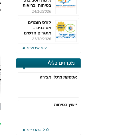
איכות הסביבה,
ק
בטיחות ובריאות
מ
תעסוקתית
14/10/2026
קורס חומרים
מסוכנים –
אתגרים חדשים
והערכות לחוק
21/10/2026
רישוי משולב -
לוח אירועים ◄
מחזור 4
מכרזים כללי
אספקת מיכלי אצירה
ייעוץ בטיחות
כ
לכל המכרזים ◄