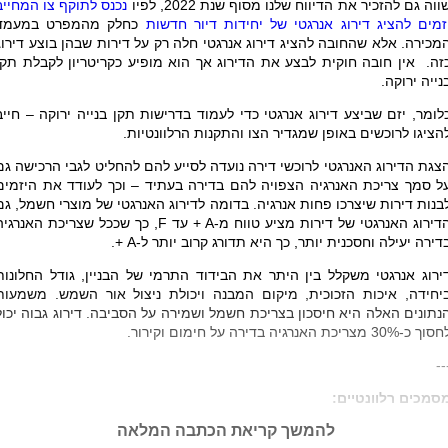
ווה גם להזכיר את הדיווח שלנו מסוף שנת 2022, לפיו
נכנס לתוקף צו המחייב
זמים להציג דירוג אנרגטי של יחידות דיור חדשות
כחלק מהמפרט במעמד
מכירה
.
אלא שהחובה להציג דירוג אנרגטי חלה רק על דירות שבהן בוצע דירוג
זה. אין חובה חוקית לבצע את הדירוג אך הוא מופיע כקריטריון לקבלת תקן
נייה ירוקה.
לומר, יזם שביצע דירוג אנרגטי כדי לעמוד בדרישות תקן בנייה ירוקה – חייב
הציגו לרוכשים באופן שמגדיר הצו והתקנות הרלוונטיות.
צגת הדירוג האנרגטי לרוכשי דירה נועדה לסייע להם להחליט לגבי הרכישה גם
ל סמך צריכת האנרגיה הצפויה להם בדירה בעתיד – וכך לעודד את היזמים
בנות דירות שיצרכו פחות אנרגיה. בדומה לדירוג האנרגטי של מוצרי חשמל, גם
דירוג האנרגטי של דירות מציע טווח מ-
A
+ עד
F
, כך שככל שצריכת האנרגיה
דירה יעילה וחסכנית יותר, כך היא תדורג קרוב יותר ל-
A
+.
ירוג אנרגטי משקלל בין היתר את הבידוד התרמי של הבניין, גודל החלונות
יחידה, איכות הזכוכית, מיקום המבנה ויכולת ניצול אור השמש. משמעות
נתונים האלה היא חיסכון בצריכת חשמל ושמירה על הסביבה. דירוג גבוה יכול
וך כ-30% מצריכת האנרגיה בדירה על חימום וקירור
.
--
סמכים רלוונטיים:
להמשך קריאת הכתבה המלאה