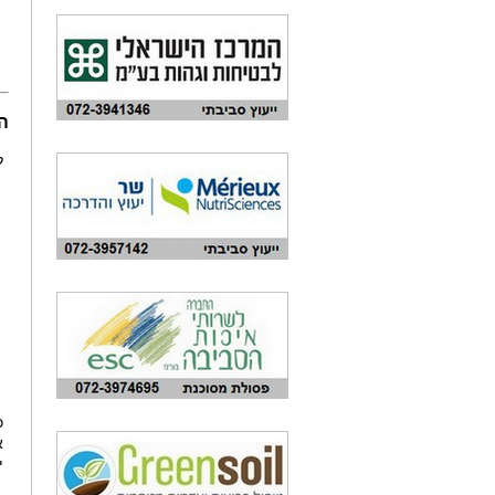
ה
ל
א
יי