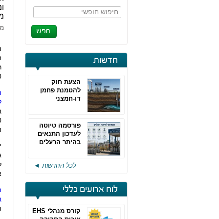
ומ
חיפוש חופשי
מב
מא
ח
חדשות
00
הצעת חוק
להטמנת פחמן
ה
דו-חמצני
ל
ב
פורסמה טיוטה
ו
לעדכון התנאים
בהיתר הרעלים
י
של חברות גפ"מ
ג
ל
לכל החדשות ◄
א
לוח ארועים כללי
ה
ב
ו
קורס מנהלי EHS