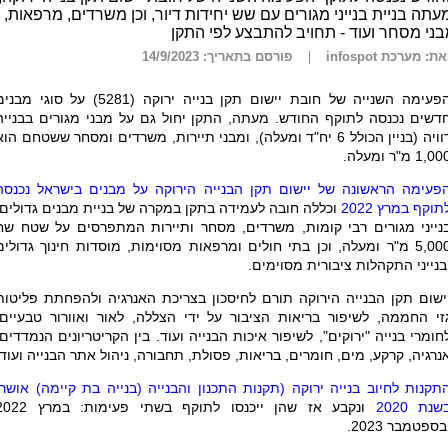
עתה בניית בנייני מגורים עם שש יחידות דיור, וכן משרדים, מרפאות,
ני מסחר ועוד - תחויב להתבצע לפי התקן
ת: מערכת infospot
פורסם בתאריך: 14/9/2023
הפעימה השנייה של חובת יישום תקן בנייה ירוקה (5281) על סוגי מב
דשים נכנסה לתוקף החודש. מעתה, התקן יחול גם על מבני מגורים בבנייה
רוויה (בניין הכולל 6 יח"ד ומעלה), ומבני תיירות, משרדים ומסחר ששטחם הו
1,0 מ"ר ומעלה.
פעימה הראשונה של יישום תקן הבנייה הירוקה על מבנים בישראל נכנסה
תוקף במרץ 2022
וכללה חובה לעמידה בתקן במקרה של בניית מבנים גדולים:
נייני מגורים רבי קומות, משרדים, מסחר ותיירות המתפרסים על שטח שח
5,000 מ"ר ומעלה, וכן בתי חולים ומרפאות מסוימות, מוסדות חינוך גדולים
בנייני התקהלות ציבורית מסוימים
.
ישום תקן הבנייה הירוקה תורם לחיסכון בצריכת האנרגיה ולהפחתת פליטות
זי החממה, לשיפור בריאות הציבור על ידי הצללה, לאור ואוורור טבעיים,
חומרי בנייה "ירוקים", לשיפור איכות הבנייה ועוד. בין הקריטריונים הנמדדים:
נרגיה, קרקע, מים, חומרים, בריאות, פסולת, תחבורה, ניהול אתר הבנייה ועוד
תקנות לחיוב בנייה ירוקה (תקנות התכנון והבנייה (בנייה בת קיימה) אושרו
שנת 2020
ונקבע אז שהן ייכנסו לתוקף בשתי פעימות: במ
בספטמבר 2023
.