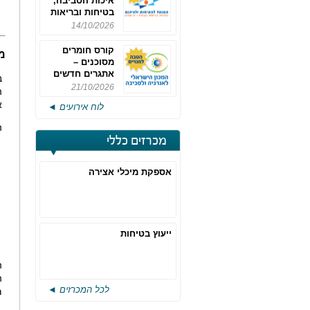
איכות הסביבה,
בטיחות ובריאות
תעסוקתית
14/10/2026
קורס חומרים
מ
מסוכנים –
אתגרים חדשים
ב
והערכות לחוק
21/10/2026
ה
רישוי משולב -
א
לוח אירועים ◄
מחזור 4
ה
מכרזים כללי
אספקת מיכלי אצירה
ייעוץ בטיחות
ה
ה
לכל המכרזים ◄
מ