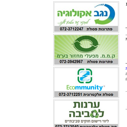
י
דת
–
ה
,