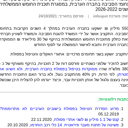
חומי הסביבה בחברה הערבית, במסגרת תוכנית החומש הממשלתית
ים 2026-2022
ת: מערכת infospot
פורסם בתאריך: 24/10/2021
550 מיליון ₪ יושקעו בחברה הערבית במהלך 4 השנים הקרובות בתחומ
סביבה. התקציב אושר על ידי המשרד להגנת הסביבה והמשרד לשוויון חברתי,
זאת כחלק מתוכנית החומש הממשלתית בהיקף של 30 מיליארד ₪ הממוק
חברה הערבית ותובא לאישור הממשלה עד לסוף החודש.
תקציב יושקע בשני תחומים מרכזיים: אתגרי האקלים והטיפול בפסולת.
חשוב להזכיר שלפני כשנתיים פורסם דוח על 2 תוכניות, בהיקף משותף של כ 
3 מלש"ח שהיו
ממוקדות בטיפול בפסולת בחברה הערבית, ולא השיגו את
טרתן
. לפי הדוח, רק 40% מהתקציב נוצל, ולא ברור האם התוכנית החדש
ינה בעצם גלגול של אותן תוכניות עבר, וכיצד ייגרמו להן להצליח היכן שנכשלו
עבר.
תבות רלוונטיות:
מדוע הסדרת הטיפול בפסולת בישובים הערביים לא מתרוממת
?
05.12.2019
קנס של 1.1 מיליון ₪ לשני אתרי פסולת
, 22.11.2020
פשיטה על תחנת מעבר פיראטית. 14 כלי רכב הוחרמו
, 20.10.2020