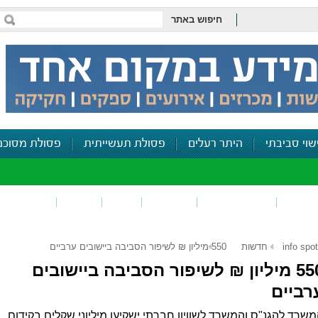
חיפוש באתר
שוי סביבתי
היתר רעלים
פסולת תעשייתית
פסולת מסוכנ
פכים
זיהום קרקע
פסולת
ריח
רעש
דיווח סביב
info spot
חדשות
550 מיליון ₪ לשיפור הסביבה ביישובים ערביים
550 מיליון ₪ לשיפור הסביבה ביישובים
רביים
שרד להגנ"ס והמשרד לשוויון חברתי ישקיעו מיליוני שקלים בקידום