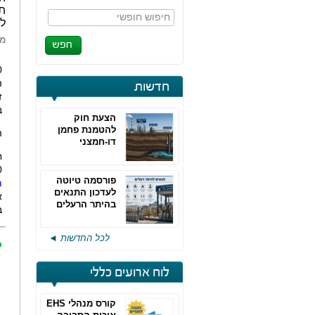
ת
חיפוש חופשי
לשנ
מא
ה
חדשות
ב
הצעת חוק
להטמנת פחמן
ה
דו-חמצני
80
פורסמה טיוטה
מ
לעדכון התנאים
א
בהיתר הרעלים
ב
של חברות גפ"מ
לכל החדשות ◄
כ
לוח ארועים כללי
קורס מנהלי EHS