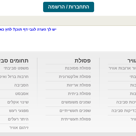
התחברות / הרשמה
יש לך הערה לגבי דף תוכן? לחץ כאן
ויר
פסולת
תחומים סבי
ור ארובות אוויר
פסולת מסוכנת
משפט סביבתי
בתי
פסולת אלקטרונית
חרבות ברזל ואיכ
בות
פסולת אריזות
הסביבה
בות
פסולת ביתית
אסבסט
כות סביבה
שמנים משומשים
שינוי אקלים
דיקות סביבה
שפכים תעשייתיים
מפגעי רעש
יר
פסולת תעשייתית
היתר רעלים
זיהום אוויר