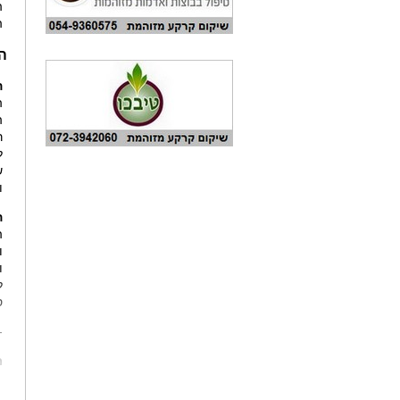
ה
ה
ה
ה
ה
ה
ר
ל
ש
ו
ה
ה
ו
ו
ל
ס
-
מ