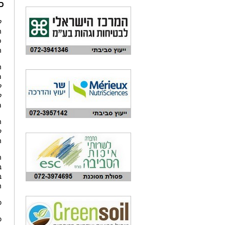
כ-400 מיליון ₪ הושקעו בע
ה
פ
ה
ל
ל
מ
ה
ק
ה
ה
ב
ה
כ – 40%
כ