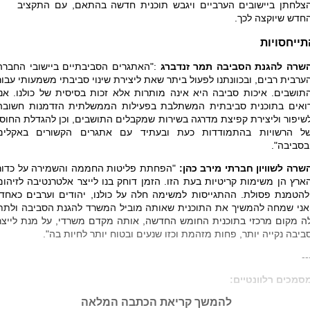
צלחתן ביישובים הערביים ויגבש תוכנית חדשה בהתאם, עם התקציב
חדש שיוקצה לכך.
תייחסויות
שרה להגנת הסביבה תמר זנדברג
:
"האתגרים הסביבתיים ביישובי החברה
ערבית רבים, ובכוונתנו לפעול ביתר שאת ליצירת שינוי סביבתי משמעותי עבור
תושבים. איכות סביבה היא אינה מותרות אלא זכות בסיסית של כולנו. אנו
ואים בתוכנית סביבתית המשתלבת בפעילות הממשלתית הזדמנות חשובה
שיפור וליצירת קפיצת מדרגה בשירות שמקבלים התושבים, וכן להגדלת החוסן
ל הרשויות בהתמודדות כעת ובעתיד עם אתגרים הקשורים באקלים
בסביבה".
שרה לשוויון חברתי מירב כהן:
"הפחתת פליטות החממה והשמירה על כדור
ארץ הן משימות קריטיות בעת הזו. הזמן דוחק בנו לייצר אלטרנטיבה לזיהום
להטמנת פסולת. ההתגייסות למשימה חלה על כולנו, יהודים וערבים כאחד,
אני שמחה להמשיך את התוכנית שאותה מוביל המשרד להגנת הסביבה ולתת
ה מקום מרכזי בתוכנית החומש החדשה, אותה מקדם משרדי, על מנת לייצר
ביבה נקייה יותר, פחות מזהמת וכזו שנעים ובטוח יותר לחיות בה".
--
סמכים רלוונטיים:
להמשך קריאת הכתבה המלאה