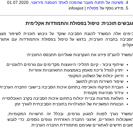
פשיטה על תחנת מעבר שהפכה לאתר הטמנה פיראטי
, 01.07.2020
מידע נוסף על
פסולת
|
infospot
גבשים תוכנית: טיפול בפסולת והתמודדות אקלימית
ימים אלה המשרד להגנת הסביבה שוקד על גיבוש תוכנית לשיפור מצב
סביבה בחברה הערבית, בדגש על טיפול בפסולת והתמודדות עם אתגרי
קלים.
משרד להגנ"ס פירט את העקרונות שעליהם תתבסס התוכנית:
שיתוף ציבור - קיום תהליכי היוועצות מקדימים עם גורמים רלוונטיים
יתרון לגודל וריכוז מאמץ באמצעות התארגנויות אזוריות
חיזוק יכולות של השלטון המקומי
שיפור השירות הניתן לתושב
הגברת הפיקוח והאכיפה בתחום איכות הסביבה ביישובי החברה הערבית
עידוד מנהיגות מקומית
העלאת מודעות ובניית יכולות בתחום איכות הסביבה בקרב האוכלוסייה
הבטחת המשכיות של הפעילויות בתוכנית הסביבתית לאורך זמן
משרד נערך לפנות למגוון גורמים, ובכלל זה הרשויות המקומיות,
אשכולות האזוריים, ארגוני החברה האזרחית וגופים נוספים, כדי לגבש
ענים חדשים לאתגרים שעימם מתמודדת החברה הערבית.