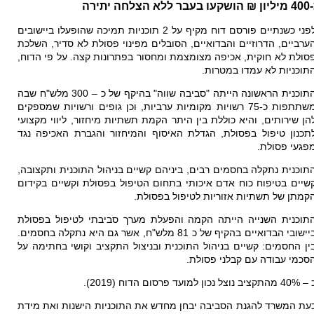
בר ללא הצלחה יתירה
לפני כשנתיים פורסם דוח מקיף על 2 תוכניות תמיכה שהופעלו ביישובים
ערביים, הדרוזיים והבדואיים, הסובלים מפינוי פסולת לא סדיר, השלכת
סולת לא חוקית, אכיפה מצומצמת ומחסור בפתרונות קצה
.
על פי הדוח,
תוכניות לא עמדו במטרות.
התוכנית הראשונה הייתה "סביבה שווה" בהיקף של כ – 300 מלש"ח שבה
משתתפות כ-75 רשויות מקומיות ערביות, וכן גופים ורשויות שמספקים
הן שירותים, והיא כוללת בין היתר הקמת תשתיות מיחזור, ליווי מקצועי
תכנון טיפול בפסולת, הגדלת האיסוף והמיחזור והגברת האכיפה נגד
פגעי פסולת.
תוכנית נתקלה בחסמים רבים, ביניהם קשיים בניהול התוכנית ותקצובה,
שיים בטיפוח כוח אדם איכותי בתחום הטיפול בפסולת וקשיים בקידום
קמתן של תשתיות אזוריות לטיפול בפסולת.
תוכנית השנייה הייתה הקמה והפעלת מערך סביבתי לטיפול בפסולת
ביישובי הבדואיים בהקיף של כ 81 מלש"ח, אשר גם היא נתקלה בחסמים.
ין החסמים: קשיים בניהול התוכנית ובניצול התקציב וקושי בחתימה על
סכמי עבודה עם קבלני פסולת.
 מהתקציב נוצל נכון למועד פרסום הדוח (2019).
עת המשרד להגנת הסביבה יבחן מחדש את התוכניות הישנות ואת מידת