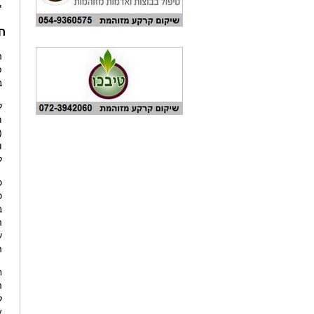
י
חו
ה
פ
ב
ל
מ
(
ו
ל
כ
כ
ב
ה
ע
ה
ח
ה
ל
א