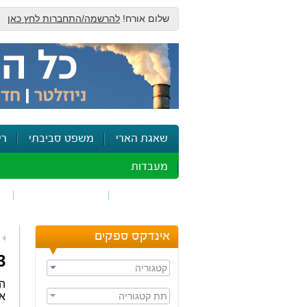
שלום אורח!
להרשמה/התחברות לחץ כאן
שאגת הארי
משפט סביבתי
רי
מעבדות
זיהום אוויר
חומרים מסוכנים
ש
אינדקס ספקים
3 פשיטות על אתרי פסולת 
קטגוריה
תת קטגוריה
את