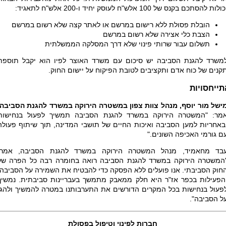
ולות להסתכם בקנס של 100 אלש"ח לעוסק יחיד ו-200 אלש"ח לתאגיד:
הובלת פסולת ללא רישום במרשם או לאתר קצה שלא רשום במרשם
הצבת כלי אצירה שלא רשום במרשם
תשלום עבור שרותי פינוי שלא דרך המסלקה הממשלתית
משרד להגנת הסביבה יש סיכום עם משרד האוצר לפיו הוא יקבל תוספת
קנים של כוח אדם ותקציבים לטובת הפיקוח על יישום החוק.
תייחסויות
ישל מור יוסף, מנהל צוות צפון במשטרה הירוקה במשרד להגנת הסביבה
מר: "המשטרה הירוקה במשרד להגנת הסביבה תמשיך לפעול בנחישות
באחריות למען הסביבה ואיכות החיים של תושבי המדינה, תוך שיתוף פעולה
ם גורמי האכיפה השונים
".
בד מחאמיד, מנהל המשטרה הירוקה במשרד להגנת הסביבה, אמר:
המשטרה הירוקה במשרד להגנת הסביבה רואה בחומרה רבה כל הפרה של
חוק הסביבתי. אנו פועלים ללא הפסקה כדי להבטיח את השמירה על הסביבה,
הפעילות בכפר אז"ר היא חלק ממאבק מתמשך בעבריינות סביבתית. נמשיך
פעול בנחישות בכל המקרים הדורשים את התערבותנו במטרה להמשיך ולהגן
ל הסביבה".
חברות לפינוי וטיפול בפסולת