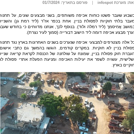
ת: מערכת infospot
פורסם בתאריך: 01/7/2024
שבוע שעבר פשטו כוחות אכיפה משותפים, בשני מבצעים שונים, על תחנות
עבר בלתי חוקיות לפסולת בניין. אחת בכפר אז"ר (ליד רמת גן) והשנייה
מושב אֲחִיסמך (ליד רמלה ולוד). בנוסף לכך, אנחנו מדווחים כי בחודש שעבר
ערך מבצע אכיפה דומה ליד הישוב דבורייה (סמוך לעיר נצרת).
ל אלה מצטרפים למבצעי אכיפה שנערכים בשנים האחרונות בארץ נגד תחנות
סולת בניין לא חוקיות. במקרים קודמים, הוגשו בהמשך גם כתבי אישום.
עברת חוק פסולת בניין, שמונח על שולחנה של הכנסת לקראת קריאה שנייה
שלישית, עשויה לשפר את יעילות האכיפה ומניעת הפעלת אתרי פסולת לא
וקיים בארץ.