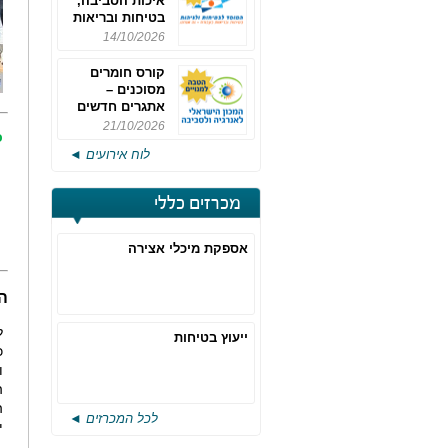
איכות הסביבה,
בטיחות ובריאות
תעסוקתית
14/10/2026
קורס חומרים
מסוכנים –
אתגרים חדשים
והערכות לחוק
21/10/2026
כ
רישוי משולב -
לוח אירועים ◄
מחזור 4
מכרזים כללי
אספקת מיכלי אצירה
הפשיטו
ל
ייעוץ בטיחות
כ
ו
ה
לכל המכרזים ◄
י