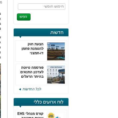
מא
חיפוש חופשי
ב
מ
ב
נ
חדשות
כ
פ
הצעת חוק
ה
להטמנת פחמן
ו
דו-חמצני
ח
פורסמה טיוטה
לעדכון התנאים
בהיתר הרעלים
של חברות גפ"מ
לכל החדשות ◄
לוח ארועים כללי
קורס מנהלי EHS