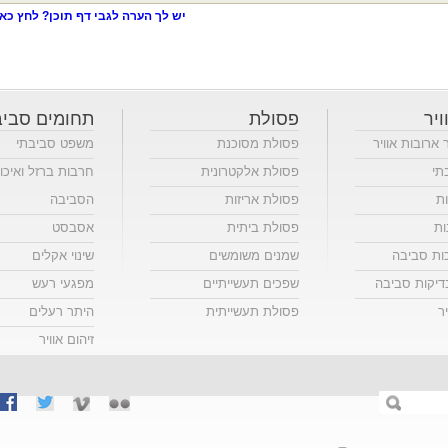
יש לך הערה לגבי דף תוכן? לחץ כאן
ויר
פסולת
תחומים סביב
ר ארובות אוויר
פסולת מסוכנת
משפט סביבתי
תי
פסולת אלקטרונית
חרבות ברזל ואיכו
ות
פסולת אריזות
הסביבה
ות
פסולת ביתית
אסבסט
כות סביבה
שמנים משומשים
שינוי אקלים
יקות סביבה
שפכים תעשייתיים
מפגעי רעש
ר
פסולת תעשייתית
היתר רעלים
זיהום אוויר