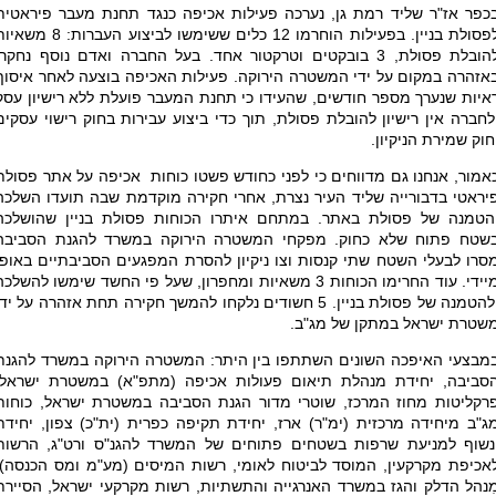
כפר אז"ר שליד רמת גן, נערכה פעילות אכיפה כנגד תחנת מעבר פיראטית
לפסולת בניין. בפעילות הוחרמו 12 כלים ששימשו לביצוע העברות: 8 
להובלת פסולת, 3 בובקטים וטרקטור אחד. בעל החברה ואדם נוסף נחקרו
אזהרה במקום על ידי המשטרה הירוקה. פעילות האכיפה בוצעה לאחר איסוף
איות שנערך מספר חודשים, שהעידו כי תחנת המעבר פועלת ללא רישיון עסק
לחברה אין רישיון להובלת פסולת, תוך כדי ביצוע עבירות בחוק רישוי עסקים
חוק שמירת הניקיון.
אמור, אנחנו גם מדווחים כי לפני כחודש פשטו כוחות אכיפה על אתר פסולת
יראטי בדבורייה שליד העיר נצרת, אחרי חקירה מוקדמת שבה תועדו השלכה
הטמנה של פסולת באתר. במתחם איתרו הכוחות פסולת בניין שהושלכה
שטח פתוח שלא כחוק. מפקחי המשטרה הירוקה במשרד להגנת הסביבה
סרו לבעלי השטח שתי קנסות וצו ניקיון להסרת המפגעים הסביבתיים באופן
מיידי. עוד החרימו הכוחות 3 משאיות ומחפרון, שעל פי החשד שימשו להשלכ
ולהטמנה של פסולת בניין. 5 חשודים נלקחו להמשך חקירה תחת אזהרה על יד
שטרת ישראל במתקן של מג"ב
.
מבצעי האיפכה השונים השתתפו בין היתר: המשטרה הירוקה במשרד להגנת
סביבה, יחידת מנהלת תיאום פעולות אכיפה (מתפ"א) במשטרת ישראל,
רקליטות מחוז המרכז, שוטרי מדור הגנת הסביבה במשטרת ישראל, כוחות
ג"ב מיחידה מרכזית (ימ"ר) ארז, יחידת תקיפה כפרית (ית"כ) צפון, יחידת
נשוף למניעת שרפות בשטחים פתוחים של המשרד להגנ"ס ורט"ג, הרשות
אכיפת מקרקעין, המוסד לביטוח לאומי, רשות המיסים (מע"מ ומס הכנסה),
ִנהל הדלק והגז במשרד האנרגייה והתשתיות, רשות מקרקעי ישראל, הסיירת