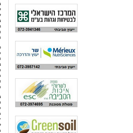
ב
ב
ר
ו
ו
כ
פ
ו
ב
מ
מ
ב
ה
פ
מ
י
ל
מ