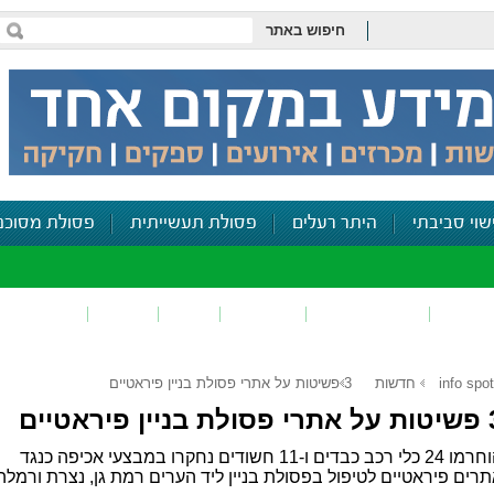
חיפוש באתר
שוי סביבתי
היתר רעלים
פסולת תעשייתית
פסולת מסוכנ
פכים
זיהום קרקע
פסולת
ריח
רעש
דיווח סביב
info spot
חדשות
3 פשיטות על אתרי פסולת בניין פיראטיים
בניין פיראטיים
הוחרמו 24 כלי רכב כבדים ו-11 חשודים נחקרו במבצעי אכיפה כנגד
רים פיראטיים לטיפול בפסולת בניין ליד הערים רמת גן, נצרת ורמלה