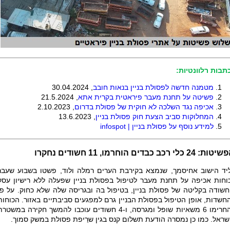
תבות רלוונטיות:
מטמנה חדשה לפסולת בניין בנאות חובב
, 30.04.2024
פשיטה על תחנת מעבר פיראטית בקרית אתא
, 21.5.2024
אכיפה נגד השלכה לא חוקית של פסולת בדרום
, 2.10.2023
המחלוקות סביב הצעת חוק פסולת בניין
, 13.6.2023
למידע נוסף על פסולת בניין |
infospot
ת: 24 כלי רכב כבדים הוחרמו, 11 חשודים נחקרו
יד הישוב אחיסמך, שנמצא בקירבת הערים רמלה ולוד, פשטו בשבוע שעבר
וחות אכיפה על תחנת מעבר לטיפול בפסולת בניין שפעלה ללא רישיון עסק
חשודה בקליטה של פסולת בניין, בטיפול בה ובגריסה שלה שלא כחוק
.
על פי
חשדות, אופן הטיפול בפסולת הבניין גרם למפגעים סביבתיים באזור. הכוחות
החרימו 6 משאיות שופל ומגרסה, ו-4 חשודים עוכבו להמשך חקירה במשטר
שראל. כמו כן נמסרה הודעת תשלום קנס בגין שרֵיפת פסולת במשק סמוך
.