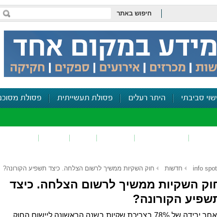
חיפוש באתר
שוי סביבתי
היתר רעלים
פסולת תעשייתית
פסולת מסוכנ
פכים
זיהום קרקע
פסולת
ריח
רעש
דיווח סביב
info spot
חדשות
חוק השקיות ממשיך לרשום הצלחה. כיצד תשפיע הקורונה?
וק השקיות ממשיך לרשום הצלחה. כיצד
שפיע הקורונה?
לאחר ירידה של 78% בצריכת שקיות בשנה הראשונה ליישום החוק