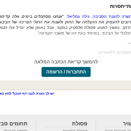
תייחסויות
שרה להגנת הסביבה, גילה גמליאל
: "
אנחנו מסתכלים בימים אלה קדימה
רוצים להעמיק את ההצלחה של החוק ולשנות את הרגלי הצריכה של הציבור
רחב. נמשיך למנוע פסולת פלסטיק במקור, אבל באופן שלא יגדיל את הנטל
כלכלי על הציבור, במיוחד בעת הזו של משבר הקורונה
".
--
סמכים רלוונטיים:
להמשך קריאת הכתבה המלאה
התחברות / הרשמה
יש לך הערה לגבי דף תוכן? לחץ כאן
ויר
פסולת
תחומים סבי
ור ארובות אוויר
פסולת מסוכנת
משפט סביבתי