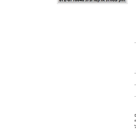
,
,
ם
ף
 של