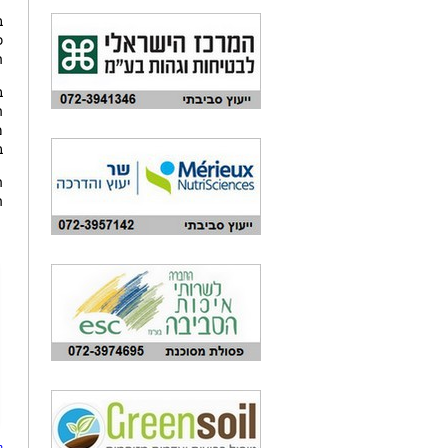
ה
ב
הב