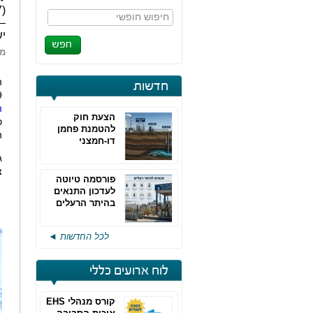
חיפוש חופשי
יש
מא
ה
חדשות
19
ה
הצעת חוק
להטמנת פחמן
הש
דו-חמצני
ג
צ
פורסמה טיוטה
לעדכון התנאים
בהיתר הרעלים
של חברות גפ"מ
לכל החדשות ◄
לוח ארועים כללי
קורס מנהלי EHS