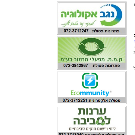
 חלה
ת