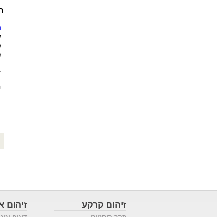
ה
ה
ו
ה
ה
-
מ
זיהום קרקע
זיהום או
סקר היסטורי
דיגום וניט