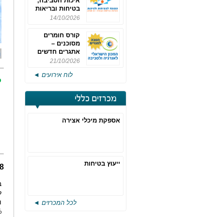
איכות הסביבה,
בטיחות ובריאות
תעסוקתית
14/10/2026
קורס חומרים
מסוכנים –
אתגרים חדשים
והערכות לחוק
21/10/2026
רישוי משולב -
לוח אירועים ◄
מחזור 4
כ
מכרזים כללי
אספקת מיכלי אצירה
ייעוץ בטיחות
2018
לכל המכרזים ◄
4%