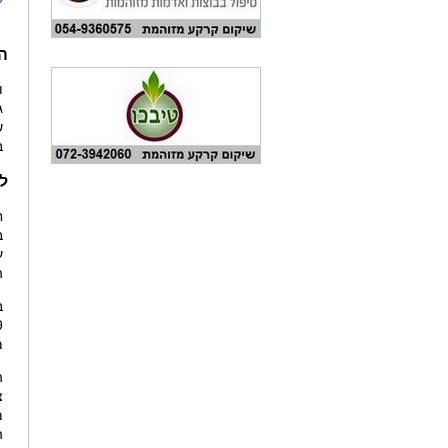
ל
ה
ג
ב
ל
ח
ע
ה
מד
ה
צ
מ
ה