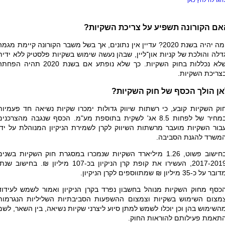
הגדלה לחץ כאן
אם הקורונה תשפיע על צריכת השקיות?
ומה יהיה בשנת 2020? עדיין אין נתונים, אך בשל משבר הקורונה קיימת מגמ
דלה והולכת של קניות און־ליין, שבהן נעשה שימוש בשקיות פלסטיק ללא ידית
שלא נכללות בחוק השקיות. כך שלא נופתע אם בשנת 2020 תהיה הפ
צריכת השקיות.
אן הולך הכסף של חוק השקיות?
וק השקיות קובע, כי רשתות שיווק גדולות ימכרו שקיות נשיאה חד פעמיות
במחיר של לפחות 8.5 אג' לשקית בתוספת מע"מ. הכסף שנגבה מהצרכנים
בור השקיות מועבר מרשתות השיווק לקרן לשמירת הניקיון המנוהלת על ידי
משרד להגנת הסביבה.
בחישוב פשוט, 1.26 מיליארד השקיות שנמכרו במסגרת חוק השקיות בשנים
2017-2019, העשירו את קופת קרן הניקיון בכ-107 מיליון ₪. בחישוב שנ
ובר על כ-35 מיליון ₪ שמתווספים לקרן הניקיון.
כסף מחוק השקיות מנוהל בחשבון נפרד בקרן הניקיון ואמור לשמש לעידוד
מצום השימוש בשקיות וצמצום ההשפעות הסביבתיות השליליות הנגרמות
השימוש בהן וכן יוכלו לשמש למתן סיוע ליצרני שקיות נשיאה, בין השאר, לשם
תאמת פעילותם להוראות החוק.