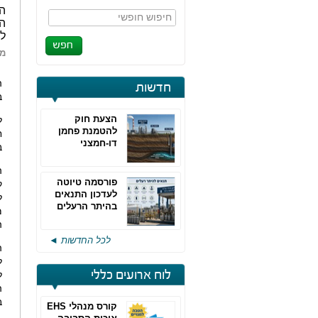
המ
חיפוש חופשי
הז
ל
מא
חדשות
ב
הצעת חוק
להטמנת פחמן
ח
דו-חמצני
ב
ה
פורסמה טיוטה
ק
לעדכון התנאים
ל
בהיתר הרעלים
מ
של חברות גפ"מ
ה
לכל החדשות ◄
ה
ל
לוח ארועים כללי
ל
ה
ב
קורס מנהלי EHS