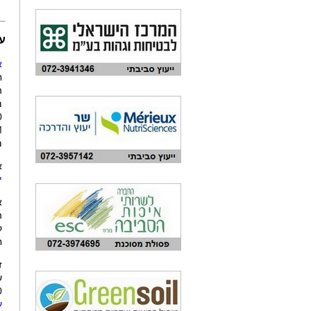
עי
א
ח
מ
2010
M
מ
א
י
א
ה
ק
ח
ז
ש
2020,
ע