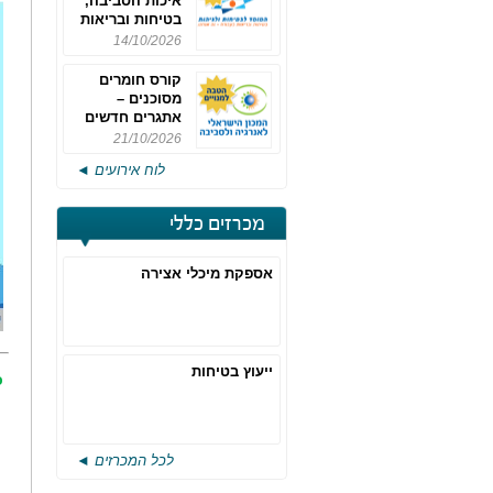
איכות הסביבה,
בטיחות ובריאות
תעסוקתית
14/10/2026
קורס חומרים
מסוכנים –
אתגרים חדשים
והערכות לחוק
21/10/2026
רישוי משולב -
לוח אירועים ◄
מחזור 4
מכרזים כללי
אספקת מיכלי אצירה
ייעוץ בטיחות
כ
לכל המכרזים ◄