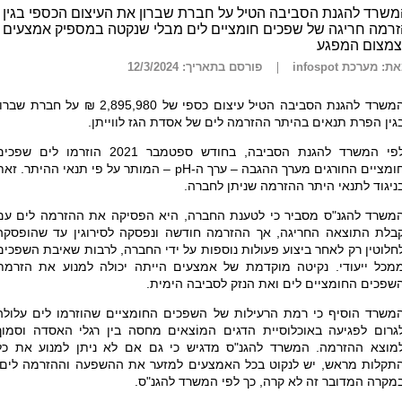
שרד להגנת הסביבה הטיל על חברת שברון את העיצום הכספי בגין
רמה חריגה של שפכים חומציים לים מבלי שנקטה במספיק אמצעים
צמצום המפגע
ת: מערכת infospot
פורסם בתאריך: 12/3/2024
המשרד להגנת הסביבה הטיל עיצום כספי של 2,895,980 ₪ על חברת שבר
גין הפרת תנאים בהיתר ההזרמה לים של אסדת הגז לווייתן.
לפי המשרד להגנת הסביבה, בחודש ספטמבר 2021 הוזרמו לים שפכ
ומציים החורגים מערך ההגבה – ערך ה-
pH
– המותר על פי תנאי ההיתר. זאת
ניגוד לתנאי היתר ההזרמה שניתן לחברה.
משרד להגנ"ס מסביר כי לטענת החברה, היא הפסיקה את ההזרמה לים עם
בלת התוצאה החריגה, אך ההזרמה חודשה ונפסקה לסירוגין עד שהופסקה
חלוטין רק לאחר ביצוע פעולות נוספות על ידי החברה, לרבות שאיבת השפכים
מכל ייעודי. נקיטה מוקדמת של אמצעים הייתה יכולה למנוע את הזרמת
שפכים החומציים לים ואת הנזק לסביבה הימית.
משרד הוסיף כי רמת הרעילות של השפכים החומציים שהוזרמו לים עלולה
גרום לפגיעה באוכלוסיית הדגים המוֹצאים מחסה בין רגלי האסדה וסמוך
מוצא ההזרמה. המשרד להגנ"ס מדגיש כי גם אם לא ניתן למנוע את כל
תקלות מראש, יש לנקוט בכל האמצעים למזער את ההשפעה וההזרמה לים.
מקרה המדובר זה לא קרה, כך לפי המשרד להגנ"ס.