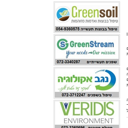
ון
ים