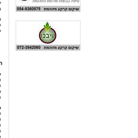
ל
ב
ב
ה
ה
ה
ס
ה
ו
כ
ו
מ
ה
ה
ה
ה
ו