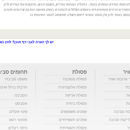
יש לך הערה לגבי דף תוכן? לחץ כאן
ויר
פסולת
תחומים סביב
ר ארובות אוויר
פסולת מסוכנת
משפט סביבתי
תי
פסולת אלקטרונית
חרבות ברזל ואיכו
ות
פסולת אריזות
הסביבה
ות
פסולת ביתית
אסבסט
כות סביבה
שמנים משומשים
שינוי אקלים
יקות סביבה
שפכים תעשייתיים
מפגעי רעש
ר
פסולת תעשייתית
היתר רעלים