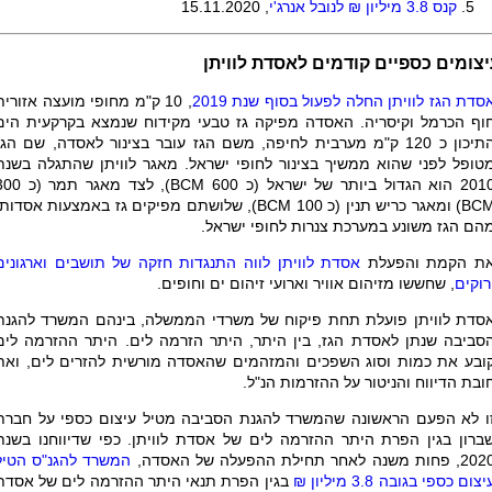
קנס 3.8 מיליון ₪ לנובל אנרג'י
, 15.11.2020
צומים כספיים קודמים לאסדת לוויתן
סדת הגז לוויתן החלה לפעול בסוף שנת 2019
, 10 ק"מ מחופי מועצה אזורית
וף הכרמל וקיסריה. האסדה מפיקה גז טבעי מקידוח שנמצא בקרקעית הים
התיכון כ 120 ק"מ מערבית לחיפה, משם הגז עובר בצינור לאסדה, שם הגז
טופל לפני שהוא ממשיך בצינור לחופי ישראל. מאגר לוויתן שהתגלה בשנת
 הוא הגדול ביותר של ישראל (כ 600
BCM
), לצד מאגר תמר (כ 300
BC
) ומאגר כריש תנין (כ 100
BCM
), שלושתם מפיקים גז באמצעות אסדות,
הם הגז משונע במערכת צנרות לחופי ישראל.
ת הקמת והפעלת
אסדת לוויתן לווה התנגדות חזקה של תושבים וארגונים
רוקים
, שחששו מזיהום אוויר וארועי זיהום ים וחופים.
סדת לוויתן פועלת תחת פיקוח של משרדי הממשלה, בינהם המשרד להגנת
סביבה שנתן לאסדת הגז, בין היתר, היתר הזרמה לים. היתר ההזרמה לים
ובע את כמות וסוג השפכים והמזהמים שהאסדה מורשית להזרים לים, ואת
ובת הדיווח והניטור על ההזרמות הנ"ל
.
ו לא הפעם הראשונה שהמשרד להגנת הסביבה מטיל עיצום כספי על חברת
ברון בגין הפרת היתר ההזרמה לים של אסדת לוויתן. כפי שדיווחנו בשנת
 פחות משנה לאחר תחילת ההפעלה של האסדה,
המשרד להגנ"ס הטיל
יצום כספי בגובה 3.8 מיליון ₪
בגין הפרת תנאי היתר ההזרמה לים של אסדת