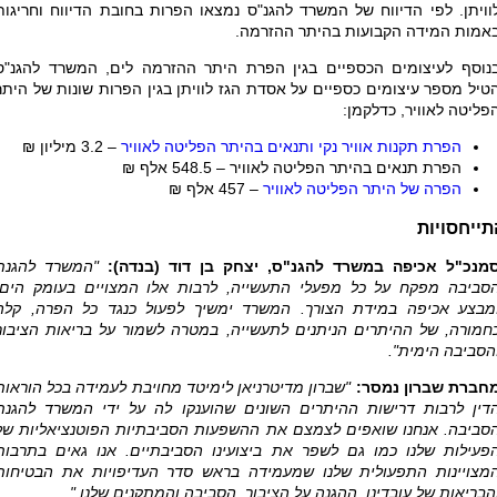
וויתן. לפי הדיווח של המשרד להגנ"ס נמצאו הפרות בחובת הדיווח וחריגות
אמות המידה הקבועות בהיתר ההזרמה.
נוסף לעיצומים הכספיים בגין הפרת היתר ההזרמה לים, המשרד להגנ"ס
טיל מספר עיצומים כספיים על אסדת הגז לוויתן בגין הפרות שונות של היתר
פליטה לאוויר, כדלקמן:
הפרת תקנות אוויר נקי ותנאים בהיתר הפליטה לאוויר
– 3.2 מיליון ₪
הפרת תנאים בהיתר הפליטה לאוויר – 548.5 אלף ₪
הפרה של היתר הפליטה לאוויר
– 457 אלף ₪
תייחסויות
מנכ"ל אכיפה במשרד להגנ"ס, יצחק בן דוד (בנדה)
:
"המשרד להגנת
סביבה מפקח על כל מפעלי התעשייה, לרבות אלו המצויים בעומק הים,
מבצע אכיפה במידת הצורך. המשרד ימשיך לפעול כנגד כל הפרה, קלה
חמורה, של ההיתרים הניתנים לתעשייה, במטרה לשמור על בריאות הציבור
הסביבה הימית".
חברת שברון נמסר:
"שברון מדיטרניאן לימיטד מחויבת לעמידה בכל הוראות
דין לרבות דרישות ההיתרים השונים שהוענקו לה על ידי המשרד להגנת
סביבה. אנחנו שואפים לצמצם את ההשפעות הסביבתיות הפוטנציאליות של
פעילות שלנו כמו גם לשפר את ביצועינו הסביבתיים. אנו גאים בתרבות
מצויינות התפעולית שלנו שמעמידה בראש סדר העדיפויות את הבטיחות
הבריאות של עובדינו, ההגנה על הציבור, הסביבה והמתקנים שלנו."