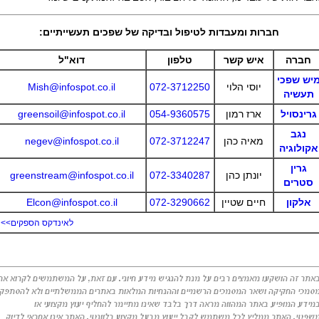
חברות ומעבדות לטיפול ובדיקה של שפכים תעשייתיים:
חברה
איש קשר
טלפון
דוא"ל
יש שפכי
יוסי הלוי
072-3712250
Mish@infospot.co.il
תעשיה
גרינסויל
ארז רמון
054-9360575
greensoil@infospot.co.il
נגב
מאיה כהן
072-3712247
negev@infospot.co.il
אקולוגיה
גרין
יונתן כהן
072-3340287
greenstream@infospot.co.il
סטרים
אלקון
חיים שטיין
072-3290662
Elcon@infospot.co.il
לאינדקס הספקים>>