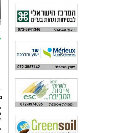
כ
מ
ה
ב
צ
ה