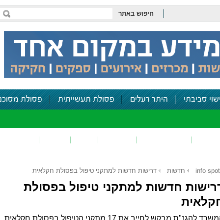
חיפוש באתר
שוי סביבתי
היתר רעלים
פסולת תעשייתית
פסולת מסוכנ
פכים
זיהום קרקע
פסולת
ריח
רעש
דיווח סביב
info spot
חדשות
דרישות חדשות למתקני טיפול בפסולת חקלאית
רישות חדשות למתקני טיפול בפסולת
קלאית
המשרד להגנ"ס מבקש לחייב את 17 מתקני הטיפול בפסולת חקלאית