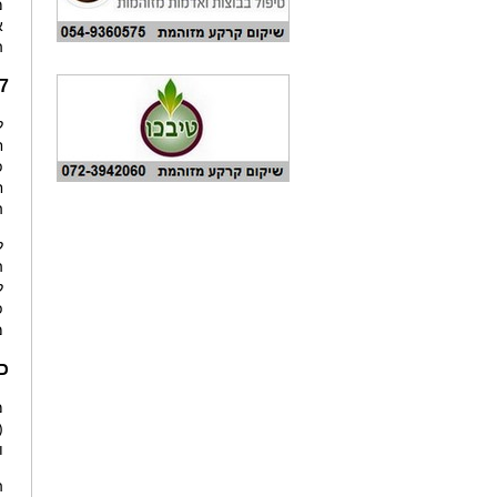
מ
א
ה
7 מיליון טון של פסולת חקלאית ב
ח
ה
ל
ה
ל
פ
מ
כי
(
ו
ה