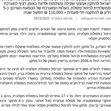
שראל להתקין אמצעי שקילה ומצלמות ולדווח באופן רציף למערכת
הממשלתית לניהול פסולת. העלות המוערכת של הטמעת העדכון: כ-5
ליון ₪ להתקנה חד-פעמית + 110,000 ₪ תפעול שנתי.
ת: מערכת infospot
פורסם בתאריך: 30/12/2025
משרד להגנת הסביבה פרסם טיוטה של תנאים חדשים לרשיון עסק למתקני
יפול בפסולת חקלאית, בהם מתקני קומפוסטציה, ביוגז, כילוי פגרים וטיפול
פלסטיק חקלאי
פי העדכון, כל מתקן יחויב להתקין אמצעי שקילה ומצלמות שישקלו ויתעדו את
משאיות הנכנסות אליו ויוצאות ממנו, ולהעביר את נתוני השקילה באופן מקוון
מערכת הממשלתית לניהול פסולת (ממ"פ). הדרישות החדשות ייכנסו לתוקף
דרגה החל מ-2026 ויעודכנו ברישיון העסק של כל מתקן.
משרד להגנ"ס מסבירים שמתקני הטיפול בפסולת חקלאית לא חויבו עד היום
עמוד בדרישות של מתקני טיפול בפסולת עירונית או פסולת בניין, לצורך חיבור
מערכת המידע הלאומית של הפסולת (ממ"פ). במשרד להגנ"ס מצפים כי
טמעת הדרישות הנ"ל תביא בסופו של דבר לגידול בכמות הפסולת החקלאית
מטופלת כנדרש.
התנאים המעודכנים יחולו על כ-17 אתרים לטיפול ב
מתקני קומפוסטציה של פסולת אורגנית (זבל אורגני, גזם), כ-4 מתקני ע
נאירובי (ביוגז), מתקן אחד לטיפול בפלסטיק חקלאי ואתר אחד לכילוי פגרים.