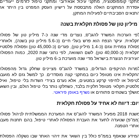
תקני קומפוסטציה, מתקני עיכול אנאירובי ומתקני טיפול לזרמים ייעודיים.
סדרת המתקנים האלה מתבססת על רישיון העסק המפרט בין היתר את
תנאים הסביבתיים לפעילות המתקן.
שנה
לפי הערכות המשרד להגנ"ס, נוצרים מדי שנה כ-7 מיליון טון של פסו
חקלאית. עיקר הנפח הוא פרש בעלי חיים (כ-5.6 מיליון טון בשנה), ולאחר
פסולת צמחית וגזם (כ-1.4 מיליון טון), פגרים (כ-45,000 טון) ופסולת פלסט
קלאית (כ-40,000 טון)
.
לשם השוואה, לפי נתוני שנת 2020, כמות הפסו
עירונית הנוצרת בישראל מדי שנה מוערכת ב-6 מיליון טון.
מרות ההיקפים הגדולים, במשרד להגנ"ס מציינים שחלק גדול מהפסולת
חקלאית אינו מטופל כיום במתקני קצה מוסדרים. כך למשל גזם לא מועבר
טיפול או לחיפוי קרקע במטעים, אלא נערם בצידי השדות בלי טיפול, ואילו
לסטיק חקלאי מטופל חלקית בלבד, כשחלקו נותר בלי טיפול הולם, ובין השאר
ושלך בשטחים פתוחים או
נשרף באופן פיראטי
.
ום: דיווח לא אחיד על פסולת חקלאית
משנת 2018 מפעיל המשרד להגנ"ס את המערכת הממשלתית לניהול פסולת
ממ"פ) שנועדה לתעד את העברת הפסולת לאתרי טיפול, בהם תחנות מעבר
אתרי הטמנה.
מידע שנאסף בממ"פ כולל בין השאר את זיהוי האתר שבו נשקלה הפסולת,