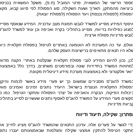
ספר הרישוי של המשאית, פרטי המוביל (ח.פ), משקל המשאית בכניסה
ביציאה מהמתקן, תאריך ושעת השקילה, סוג הפסולת לפי סיווג קבוע, מקור
פסולת (לפסולת נכנסת) ויעד הפסולת (לפסולת יוצאת).
יסוף המידע מסייע למשרד לגבש תמונת מצב עדכנית. המידע שנאסף מסייע
מנוע כפילויות בדיווח, מסייע בתהליכי בקרה ואכיפה וכן עוזר למשרד להגנ"ס
גבש מדיניות פסולת ארצית.
אולם, עד כה המערכת לא הוטמעה באתרים לטיפול בפסולת חקלאית כיוון
לא היו תנאים מתאימים ברישיונות העסק שלהם.
כן, נכון להיום המידע לגבי פסולת חקלאית שנקלטת באתרי הקצה מדווח
מחוזות המשרד בתדירות שונה ובפורמטים משתנים, בדרך כלל באמצעות
ואר אלקטרוני ולא באמצעות מערכת מידע דיגיטלית מקוונת.
משרד להגנ"ס מסבירים שמשום כך יש פערי מידע באשר לכמות והיקף
פסולת החקלאית הנוצרת בישראל. היעדר נתונים זמינים ואמינים פוגע
יכולות הפיקוח, הבקרה והאכיפה על יצרני הפסולת ומתקני הטיפול. כמו כן
קשים פערי המידע על המשרד להגנ"ס לאסוף נתונים שעשויים לסייע בתהליכי
ביעת מדיניות.
תרון: שקילה, תיעוד ודיווח
די לגשר על פערים אלה, עדכון התנאים שהמשרד להגנ"ס מציע לחייב את
תקני הטיפול להתקין אמצעי שקילה ומצלמות שבאמצעותם יעברו נתוני