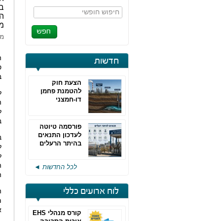
בי
חיפוש חופשי
מי
מא
ה
חדשות
ט
ב
הצעת חוק
להטמנת פחמן
ל
דו-חמצני
ה
ל
בה
פורסמה טיוטה
לעדכון התנאים
ב
בהיתר הרעלים
ל
של חברות גפ"מ
ל
ה
לכל החדשות ◄
ה
לוח ארועים כללי
א
קורס מנהלי EHS