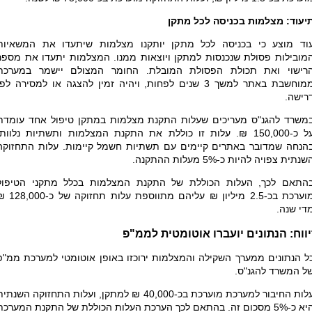
יעוד: מצלמות בכניסה לכל מתקן
וד מוצע כי בכניסה לכל מתקן יותקנו מצלמות שיתעדו את המשאיות
מובילות פסולת שנכנסות למתקן ויוצאות ממנו. המצלמות יתעדו את מספר
רישוי ואת תכולת הפסולת המובלת. החומר המצולם יישמר במערכת
ממוחשבת באתר למשך 3 שנים לפחות, ויהיה זמין להצגה או למסירה לפ
רישה.
משרד להגנ"ס מעריכים שעלות התקנת מצלמות במתקן טיפול אחד עומדת
על כ-150,000 ₪. עלות זו כוללת את התקנת המצלמות ותשתיות נלוות,
הנחה שמדובר באתרים קיימים עם תשתיות חשמל קיימות. עלות התחזוקה
שנתית צפויה להיות כ-5% מעלות ההתקנה.
התאם לכך, העלות הכוללת של התקנת המצלמות בכלל מתקני הטיפול
מוערכת בכ-2.5 מיליון ₪ עליהם מתווספת עלות תחזו
די שנה.
ווח: הנתונים יועברו אוטומטית לממ"פ
ל הנתונים ממערך השקילה והמצלמות ירוכזו באופן אוטומטי למערכת ממ"פ
ל המשרד להגנ"ס.
עלות החיבור למערכת מוערכת בכ-40,000 ₪ למתקן, ועלות התחזוקה השנתי
היא כ-5% מסכום זה. בהתאם לכך הערכת העלות הכוללת של התקנת המערכת