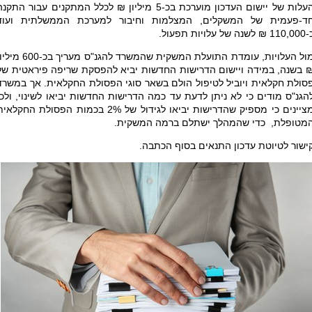
העלות של יישום העדכון מוערכת בכ-5 מיליון ₪ לכלל המתקנים עבור התקנ
ד-פעמית של המשקלים, המצלמות וחיבור למערכת הממשלתית ועוד
 ₪ לשנה של עלויות תפעול.
מול העלויות, עומדת התועלת המשקית שהמשרד להגנ"ס מעריך בכ-00
 בשנה, במידה ויישום הדרישות החדשות יביא להפסקת שריפה פיראטית של
סולת חקלאית ויוביל לטיפול הולם בשאר סוגי הפסולת החקלאית. אך במשרד
הגנ"ס מודים כי לא ניתן לדעת עד כמה הדרישות החדשות יביאו לשינוי, ולכן
מציינים כי מספיק שהדרישות יביאו לגידול של 2% בכמות הפסולת החקלא
מטופלת, כדי שהמהלך ישתלם ברמה המשקית.
ישור לטיוטת עדכון התנאים בסוף הכתבה.