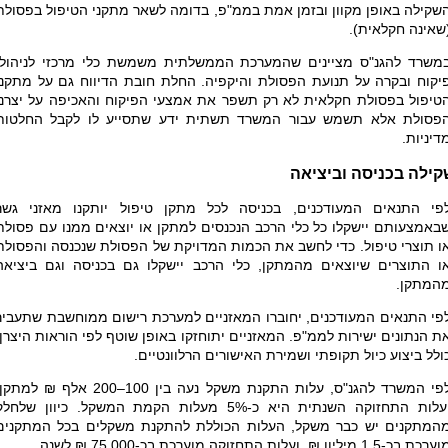
שקילה באופן מקוון ובזמן אמת בממ"פ, בדומה לשאר מתקני הטיפול בפסולת
שאינה חקלאית).
משרד להגנ"ס מציינים שהמערכת הממשלתית משמשת כלי מרכזי לניהול,
יקוח ובקרה על תנועת הפסולת והיקפיה. החלת חובת הדיווח גם על מתקני
טיפול בפסולת חקלאית לא רק תשפר את אמצעי הפיקוח והאכיפה על יצרני
פסולת אלא תשמש עבור המשרד תשתית ידע שתסייע לו לקבל החלטות
דיניות.
קילה בכניסה וביציאה
פי התנאים המעודכנים, בכניסה לכל מתקן טיפול יותקנו מאזני גשר
באמצעותם יישקלו כל כלי הרכב הנכנסים למתקן או יוצאים ממנו עם פסולת
ו תוצרי טיפול. כדי לחשב את הכמות המדויקת של הפסולת שנכנסה והפסולת
ו התוצרים שיוצאים מהמתקן, כלי הרכב יישקלו גם בכניסה וגם ביציאה
המתקן.
פי התנאים המעודכנים, יחוברו המאזניים למערכת רישום ממוחשבת שתעביר
ת הנתונים ישירות לממ"פ. המאזניים יתוחזקו באופן שוטף לפי הוראות היצרן,
ולל ביצוע כיול תקופתי ושמירת האישורים הרלוונטיים
.
לפי המשרד להגנ"ס, עלות התקנת משקל נעה בין 100–200 אלף ₪ למת
ועלות התחזוקה השנתית היא כ-5% מעלות הקמת המשקל. כיוון שלחל
המתקנים יש כבר משקל, העלות הכוללת להתקנת משקלים בכל המתקנים
רכת בכ-1.5 מיליון ₪, ועלות התחזוקה מוערכת בכ-75,000 ₪ לשנה.