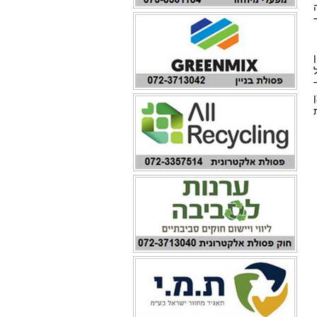
ה
6 מיליון
ית