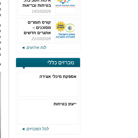
איכות הסביבה,
בטיחות ובריאות
ח
תעסוקתית
14/10/2026
כ-110,000
קורס חומרים
מסוכנים –
₪
אתגרים חדשים
פ
והערכות לחוק
21/10/2026
ל
רישוי משולב -
לוח אירועים ◄
מחזור 4
ה
מכרזים כללי
ק
אספקת מיכלי אצירה
ייעוץ בטיחות
לכל המכרזים ◄