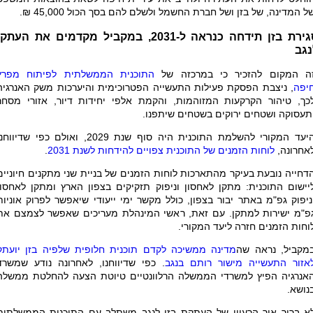
ל המדינה, של בזן ושל חברת החשמל ולשלם להם בסך הכול 45,000 ₪.
סגירת בזן תידחה כנראה ל-2031, במקביל מקדמים את העתק
נגב
ה המקום להזכיר כי במרכזה של
התוכנית הממשלתית לפיתוח מפרץ
יפה
, ניצבת הפסקת פעילות התעשייה הפטרוכימית והיערכות משק האנרגיה
כך, טיהור הקרקעות המזוהמות, והקמת אלפי יחידות דיור, אזורי מסחר
תעסוקה ושטחים ירוקים בשטחים שיתפנו
.
היעד המקורי להשלמת התוכנית היה סוף שנת 2029, ואולם כפי שדיווח
אחרונה,
לוחות הזמנים של התוכנית צפויים להידחות לשנת 2031
.
דחייה נובעת בעיקר מהתארכות לוחות הזמנים של בניית שני מתקנים חיוניים
יישום התוכנית: מתקן לאחסון וניפוק תזקיקים בצפון הארץ ומתקן לאחסון
ניפוק גפ"מ באתר יבור בצפון, כולל מקשר ימי ייעודי שיאפשר לפרוק אוניות
פ"מ ישירות למתקן
.
עם זאת, ראשי המינהלת מעריכים שאפשר לצמצם את
וחות הזמנים חזרה ליעד המקורי.
מקביל, נראה שה
מדינה ממשיכה לקדם תוכנית חלופית שלפיה בזן יועתק
אזור התעשייה מישור רותם בנגב
. כפי שדיווחנו, לאחרונה נודע שמשרד
אנרגיה הפיץ למשרדי הממשלה הרלוונטיים טיוטת הצעה להחלטת ממשלה
נושא
.
א ברור איך הרעיון של העתקת בזן לנגב משתלב עם התוכנית הממשלתית