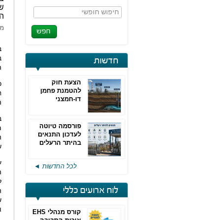
ש
חיפוש חופשי
הט
מא
ב
ב
חדשות
ה
הצעת חוק
להטמנת פחמן
ח
דו-חמצני
ה
ב
פורסמה טיוטה
מ
לעדכון התנאים
ה
בהיתר הרעלים
ש
של חברות גפ"מ
ע
לכל החדשות ◄
ה
ל
לוח ארועים כללי
ה
ש
ו
קורס מנהלי EHS