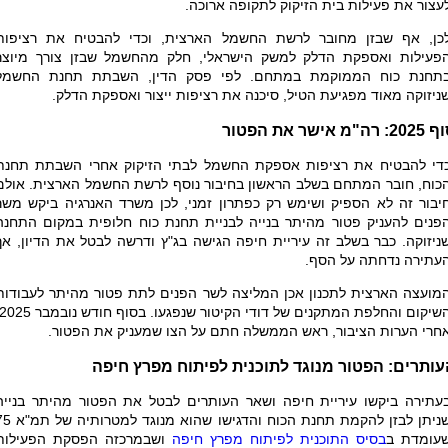
עצור את פעילות בית הזיקוק לתקופה ארוכה.
כן, אף שבזן מחובר לרשת החשמל הארצית, וכדי להבטיח את רציפות
פעילות ואספקת הדלק למשק הישראלי, חלק מהחשמל שבזן צורך מיוצר
תחנת כוח הממוקמת במתחם. לפי פסק הדין, השבתת תחנת החשמל
ניזוקה מאוד מפגיעת הטיל, סיכנה את רציפות ייצור ואספקת הדלק.
: רה"מ אישר את הפטור
די להבטיח את רציפות אספקת החשמל לבתי הזיקוק אחרי השבתת תחנת
כוח, חובר המתחם בשלב הראשון בחיבור נוסף לרשת החשמל הארצית. אולם
יבור זה לא הספיק ושימש רק כפתרון זמני, לכן משרד האנרגיה ביקש משר
פנים להעניק פטור מהיתר בנייה לבניית תחנת כוח חלופית במקום התחנה
ניזוקה. כבר בשלב זה עיריית חיפה הגישה בג"ץ ודרשה לבטל את הדיון, אך
עתירה נדחתה על הסף.
מועצה הארצית לתכנון אכן המליצה לשר הפנים לתת פטור מהיתר לעבודות
חרי הערות הציבור, ראש הממשלה חתם על הצו שמעניק את הפטור.
עותרים: הפטור מנוגד לתוכנית לפיתוח מפרץ חיפה
עתירה ביקשו עיריית חיפה ושאר העותרים לבטל את הפטור מהיתר בנייה
שניתן לבזן להקמת תחנת הכוח והדגישו שהוא מנוגד
עומדת ב
בסיס התוכנית לפיתוח מפרץ חיפה
ושבמרכזה הפסקת הפעילות