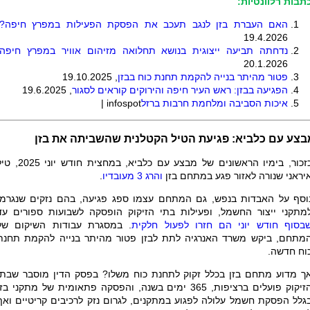
תבות רלוונטיות:
האם העברת בזן לנגב תעכב את הפסקת הפעילות במפרץ חיפה
?
19.4.2026
נדחתה תביעה ייצוגית בנושא תחלואה מזיהום אוויר במפרץ חיפה,
20.1.2026
פטור מהיתר בנייה להקמת תחנת כוח בבזן
, 19.10.2025
הפגיעה בבזן: ראש העיר חיפה והירוקים קוראים לסגור
, 19.6.2025
איכות הסביבה ומלחמת חרבות ברזל
| infospot
בצע עם כלביא: פגיעת הטיל הקטלנית שהשביתה את בזן
כזכור, בימיו הראשונים של מבצע עם כלביא, במחצית חודש יוני
יראני שנורה לאזור פגע במתחם בזן
והרג 3 מעובדיו
.
וסף על האבדות בנפש, גם המתחם עצמו ספג פגיעה, בהם נזקים שנגרמו
מתקני ייצור החשמל, ופעילות בתי הזיקוק הופסקה לשבועות ספורים עד
בסוף חודש יוני הם חזרו לפעול חלקית
. במסגרת עבודות השיקום של
מתחם, ביקש משרד האנרגיה לתת לבזן פטור מהיתר בנייה להקמת תחנת
וח חדשה.
ך מדוע מתחם בזן בכלל זקוק לתחנת כוח משלו? בפסק הדין מוסבר שבתי
הזיקוק פועלים ברציפות, 365 ימים בשנה, והפסקה פתאומית של מתקני בז
גלל הפסקת חשמל עלולה לפגוע במתקנים, לגרום נזק לרכיבים קריטיים ואף