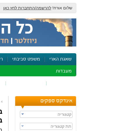
שלום אורח!
להרשמה/התחברות לחץ כאן
שאגת הארי
משפט סביבתי
רי
מעבדות
זיהום אוויר
חומרים מסוכנים
ש
אינדקס ספקים
ב
קטגוריה
ב
תת קטגוריה
בג