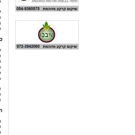
ל
ל
ה
ב
ש
סוף 2025
כ
ה
ח
ה
ש
ה
ה
א
ה
ב
ש