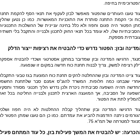
פטרוכימית בחיפה.
וד טענו העותרים שהפטור מאפשר לבזן לעקוף את תנאי הסף להקמת תחנת
וח וכי הקמת התחנה סותרת את התוכניות המאושרות. כמו כן נטען שהליך
תן הפטור היה פגום וחפוז ולא כלל בחינה עניינית של ההשלכות התכנוניות
הסביבתיות שלו, לא עומד בכל תנאי החוק לתכנון ולבנייה והתקבל בלי תשתית
ובדתית מספקת.
דינה ובזן: הפטור נדרש כדי להבטיח את רציפות ייצור הדלק
נגד, הדגישו המדינה ובזן שמדובר במתקן אסטרטגי ושכדי להבטיח אספקת
לק רציפה למשק, צריך לבנות תחנת כוח חדשה במקום זו שנפגעה.
וד ציינו המדינה ובזן שההחלטה להקים תחנת כוח המונעת בגז טבעי התקבלה
חרי שנבחנו כמה חלופות. המשרד להגנ"ס אמנם סבר שלתחנת החשמל
חדשה תהיה השפעה סביבתית ניכרת ולכן נדרש הליך תכנוני מסודר ותסקיר
שפעה על הסביבה, אך המועצה הארצית לתכנון ולבנייה החליטה בכל זאת
המליץ לתת את הפטור.
וד הדגישו המדינה ובזן שתהליך קבלת ההחלטות לא היה חפוז ושלכל
גורמים ניתנה הזדמנות להביע את עמדתם. כמו כן הם טענו שמתן הפטור לא
נוגד למטרתה של תמ"א 75.
הכרעה: יש להבטיח את המשך פעילות בזן, כל עוד המתחם פעיל