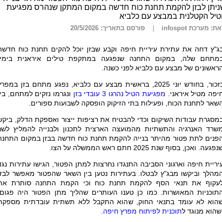
ניתן לבזן להקמת תחנת כוח חדשה במקום המתקן שנהרס מפגיעת
יל הקטלנית במבצע עם כלביא
ת: מערכת infospot
פורסם בתאריך: 20/5/2026
ג"ץ דחה את עתירת עיריית חיפה וקבע שבזן יוכל להקים תחנת כוח חדשה
מתחם שלה, במקום התחנה שנפגעה במתקפת טילים איראנית בימיו
ראשונים של מבצע עם כלביא לפני כשנה.
כזכור, בחודש יוני 2025, בראשית מבצע עם כלביא, נפגע מתחם בזן במפר
יפה מטיל איראני.
מפגיעת הטיל נהרגו 3 עובדי בזן
ונגרמו נזקים למתחם, בין
שאר לתחנת הכוח, ופעילות בתי הזיקוק הופסקה לשבועות ספורים.
מסגרת עבודות השיקום וכדי להבטיח את רציפות ייצור ואספקת הדלק, ביקש
שרד האנרגיה והתשתיות מהמועצה הארצית לתכנון ולבנייה להמליץ לשר
פנים לתת פטור מהיתר בנייה להקמת תחנת כוח חדשה בבזן במקום התחנה
נפגעה. ואכן, בסוף שנת 2025 חתם ראש הממשלה על הצו.
יריית חיפה וארגוני הסביבה התנגדו נחרצות למתן הפטור, הגישו עתירות נגד
מהלך וביקשו מבג"ץ לבטלו. בעתירות נטען בין השאר שהפטור מאפשר לבזן
עקוף את תנאי הסף להקמת תחנת כוח וכי הקמת התחנה סותרת את
תוכניות המאושרות. כמו כן טענו העותרים שהליך מתן הפטור היה פגום,
הוא לא עומד בתנאי החוק, שהוא התקבל ללא תשתית עובדתית מספקת
שהוא מנוגד ל
תוכנית לפיתוח מפרץ חיפה
.