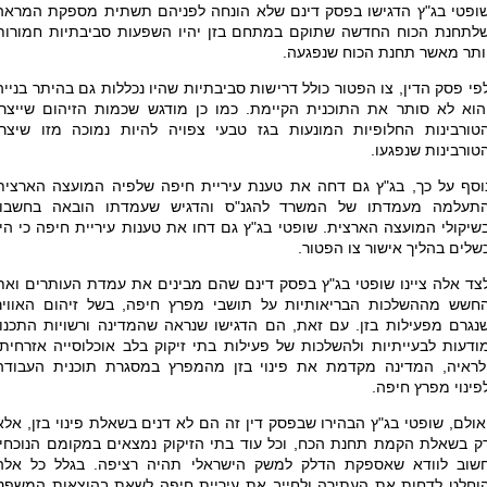
ופטי בג"ץ הדגישו בפסק דינם שלא הונחה לפניהם תשתית מספקת המראה
לתחנת הכוח החדשה שתוקם במתחם בזן יהיו השפעות סביבתיות חמורות
ותר מאשר תחנת הכוח שנפגעה.
פי פסק הדין, צו הפטור כולל דרישות סביבתיות שהיו נכללות גם בהיתר בנייה
הוא לא סותר את התוכנית הקיימת. כמו כן מודגש שכמות הזיהום שייצרו
טורבינות החלופיות המונעות בגז טבעי צפויה להיות נמוכה מזו שיצרו
טורבינות שנפגעו.
וסף על כך, בג"ץ גם דחה את טענת עיריית חיפה שלפיה המועצה הארצית
תעלמה מעמדתו של המשרד להגנ"ס והדגיש שעמדתו הובאה בחשבון
שיקולי המועצה הארצית. שופטי בג"ץ גם דחו את טענות עיריית חיפה כי היו
שלים בהליך אישור צו הפטור.
צד אלה ציינו שופטי בג"ץ בפסק דינם שהם מבינים את עמדת העותרים ואת
חשש מההשלכות הבריאותיות על תושבי מפרץ חיפה, בשל זיהום האוויר
נגרם מפעילות בזן. עם זאת, הם הדגישו שנראה שהמדינה ורשויות התכנון
ודעות לבעייתיות ולהשלכות של פעילות בתי זיקוק בלב אוכלוסייה אזרחית.
לראיה, המדינה מקדמת את פינוי בזן מהמפרץ במסגרת תוכנית העבודה
פינוי מפרץ חיפה.
אולם, שופטי בג"ץ הבהירו שבפסק דין זה הם לא דנים בשאלת פינוי בזן, אלא
ק בשאלת הקמת תחנת הכח, וכל עוד בתי הזיקוק נמצאים במקומם הנוכחי,
שוב לוודא שאספקת הדלק למשק הישראלי תהיה רציפה. בגלל כל אלה
וחלט לדחות את העתירה ולחייב את עיריית חיפה לשאת בהוצאות המשפט