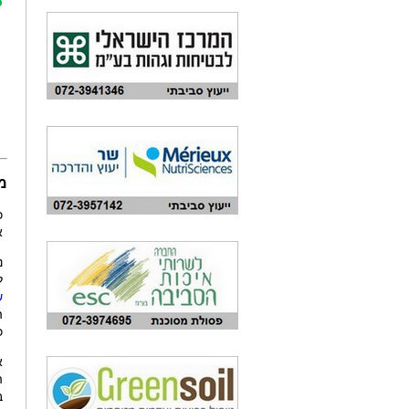
כ
מ
א
נ
ל
ש
ה
כ
א
ב