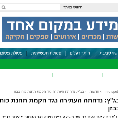
חיפוש באתר
שוי סביבתי
היתר רעלים
פסולת תעשייתית
פסולת מסוכנ
פכים
זיהום קרקע
פסולת
ריח
רעש
דיווח סביב
info spot
חדשות
בג"ץ: נדחתה העתירה נגד הקמת תחנת כוח בבזן
ג"ץ: נדחתה העתירה נגד הקמת תחנת כוח
בזן
"ץ דחה את העתירה שהגישה עיריית חיפה נגד הפטור מהיתר בנייה