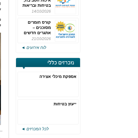
איכות הסביבה,
א
בטיחות ובריאות
ע
תעסוקתית
14/10/2026
כ
קורס חומרים
ל
מסוכנים –
אתגרים חדשים
והערכות לחוק
21/10/2026
רישוי משולב -
לוח אירועים ◄
מחזור 4
מכרזים כללי
אספקת מיכלי אצירה
ייעוץ בטיחות
לכל המכרזים ◄