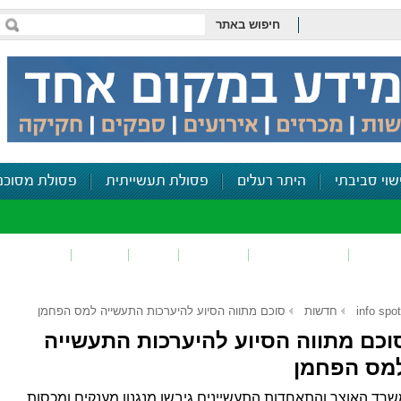
חיפוש באתר
שוי סביבתי
היתר רעלים
פסולת תעשייתית
פסולת מסוכנ
פכים
זיהום קרקע
פסולת
ריח
רעש
דיווח סביב
info spot
חדשות
סוכם מתווה הסיוע להיערכות התעשייה למס הפחמן
וכם מתווה הסיוע להיערכות התעשייה
מס הפחמן
רד האוצר והתאחדות התעשיינים גיבשו מנגנון מענקים ומכסות