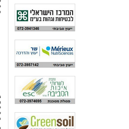
ל
:
ב
ב
ל
ש
ג
ב