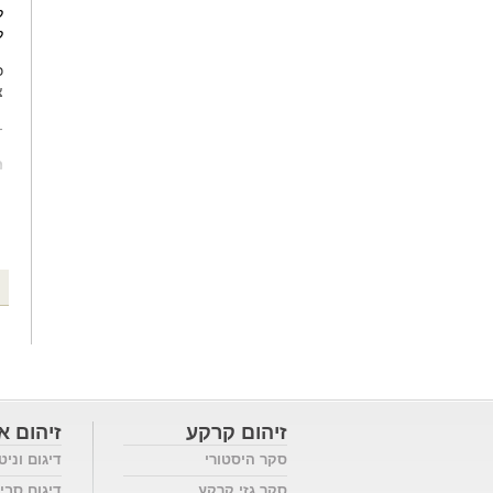
ל
ל
כ
צ
-
מ
זיהום קרקע
זיהום או
סקר היסטורי
דיגום וניט
סקר גזי קרקע
דיגום סבי