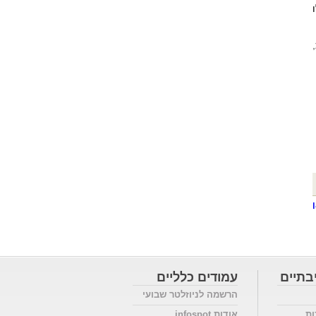
בתיים
עמודים כלליים
הרשמה לניוזלטר שבועי
ות
אודות infospot