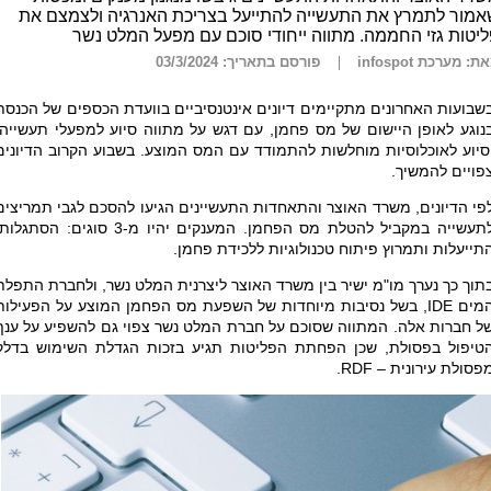
מור לתמרץ את התעשייה להתייעל בצריכת האנרגיה ולצמצם את
יטות גזי החממה. מתווה ייחודי סוכם עם מפעל המלט נשר
ת: מערכת infospot
פורסם בתאריך: 03/3/2024
שבועות האחרונים מתקיימים דיונים אינטנסיביים בוועדת הכספים של הכנסת
נוגע לאופן היישום של מס פחמן, עם דגש על מתווה סיוע למפעלי תעשייה,
סיוע לאוכלוסיות מוחלשות להתמודד עם המס המוצע. בשבוע הקרוב הדיונים
פויים להמשיך.
פי הדיונים, משרד האוצר והתאחדות התעשיינים הגיעו להסכם לגבי תמריצים
לתעשייה במקביל להטלת מס הפחמן. המענקים יהיו מ-3 סוגים: הסתגלו
תייעלות ותמרוץ פיתוח טכנולוגיות ללכידת פחמן.
תוך כך נערך מו"מ ישיר בין משרד האוצר ליצרנית המלט נשר, ולחברת התפלת
מים
IDE
, בשל נסיבות מיוחדות של השפעת מס הפחמן המוצע על הפעילות
ל חברות אלה. המתווה שסוכם על חברת המלט נשר צפוי גם להשפיע על ענף
טיפול בפסולת, שכן הפחתת הפליטות תגיע בזכות הגדלת השימוש בדלק
פסולת עירונית –
RDF
.