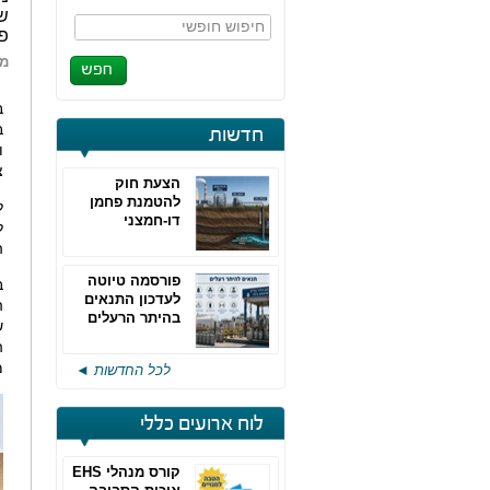
שא
חיפוש חופשי
פל
מא
ב
ב
חדשות
ו
צ
הצעת חוק
להטמנת פחמן
ל
דו-חמצני
ה
פורסמה טיוטה
ב
לעדכון התנאים
ה
בהיתר הרעלים
ש
של חברות גפ"מ
ה
מ
לכל החדשות ◄
לוח ארועים כללי
קורס מנהלי EHS