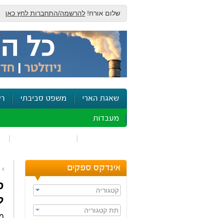
שלום אורח!
להרשמה/התחברות לחץ כאן
שאגת הארי
משפט סביבתי
רי
מעבדות
זיהום אוויר
חומרים מסוכנים
ש
אינדקס ספקים
ס
קטגוריה
ל
תת קטגוריה
מש