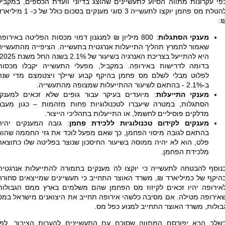
פי עקרונות מתווה הסיוע לתעשיינים שהוצג בדיוני וועדת הכספים, במקביל
להטלת מס פחמן יוקצו לתעשייה 3 סוגי מענקים בסכום כולל של כ- 1 מ
₪
מענקי הסתגלות
: 800 מיליון ₪ למנגנון דמוי מכסות הפליטה באירופה
שאמור לתמרץ תהליך התייעלות אנרגטית בתעשייה. הציפייה מהתעשייה
בדומה לדרישות באירופה. במקביל, מפעלי התעשייה יקבלו מכסות
לפלוט מבלי לשלם מס פחמן בהיקף קבוע שיילך ויצטמצם מדי שנה
ב-2.1% - בהתאם לשיעור ההתייעלות שמצופה מהתעשייה.
מענקי התייעלות
: מיועדים בעיקר עבור גופים שלא זכאים למענקי
הסתגלות, במטרה שיעברו לטכנולוגיות פחות מזהמות – כגון מעבר
מדלקים פוסיליים לחשמל, או התייעלות בתהליכי הייצור.
מענקים לקידום טכנולוגיות ללכידת פחמן
: גובה המענקים יהיה
בהתאם לגובה מיסוי הפחמן, כך שאם מפעל לוכד את גזי החממה שהוא
פלט, הוא לא יהיה ממוסה בשיעור החיסכון שנוצר בפליטה שלו כתוצאה
מלכידת הפחמן.
נוסף להבטחה לתעשייה כי יוקצו לה מענקים בתמורה להתייעלות אנרגטית
היקף של כמיליארד ₪, משרד האוצר התחייב כי תעשיינים שמייצאים סחורה
אירופה יהיו זכאים לקיזוז מס הפחמן שהם משלמים בארץ ממס הגבולות
אירופה מטילה. אם מסיבה כלשהי אירופה תחייב את היצואנים מישראל במס
בולות, משרד האוצר התחייב למנוע כפל מס.
שלב הבא יפורסם המתווה שסוכם עם התעשיינים להערות הציבור. לפי