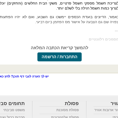
צריכת חשמל מספקי חשמל פרטיים, משקי הבית החלשים (והחזקים) יוכלו
צרוך כמות חשמל רגילה בלי לשלם יותר.
אמור, הדיונים בועדת הכספים יימשכו גם השבוע, ואם לא יהיו הפתעות,
פויה שם גם הצבעה על אישור מס הפחמן ביום רביעי.
--
סמכים רלוונטיים
להמשך קריאת הכתבה המלאה
התחברות / הרשמה
יש לך הערה לגבי דף תוכן? לחץ כאן
ויר
פסולת
תחומים סבי
ור ארובות אוויר
פסולת מסוכנת
משפט סביבתי
בתי
פסולת אלקטרונית
חרבות ברזל ואיכ