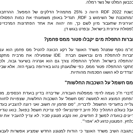
כבשן המלט של נשר רמלה.
שנת 2022
RDF
היווה כ 25% מתמהיל הדלקים של המפעל. ההרחבה
מתוכננת של השימוש ב
RDF
, תגדיל באופן משמעותי את כמות הפסולת
עירונית שתעבור מיון לשם כך, וזה יהווה את אחד הפתרונות המרכזיים
פסולת עירונית בישראל, ובפרט בגוש דן.
ברות התפלת מים יקבלו פטור ממס פחמן?
ו"מ נוסף שמנהל משרד האוצר על רקע הכוונה להטיל מס פחמן הוא עם
ברות להתפלת מים ובראשם חברת
IDE
שמפעילה את מרבית מתקני
התפלה בישראל. תהליך ההתפלה צורך גם הוא אנרגיה בשיעור גבוה, ולכן
תקני ההתפלה פטור ממס, כפי שלטענתן נהוג באירופה בענף הזה. אלא שבין
צדדים לא הושגו הסכמות מהותיות.
מס חשמל על השכבות החלשות"
דברי ח"כ נעמה לזימי ממפלגת העבודה, שדיברה בדיון בועדת הכספים, מס
פחמן המוצע הוא למעשה 'מס חשמל' על השכבות החלשות, שצפויות לחוות
לייה בתעריפי החשמל. לדבריה,
"מס פחמן זה חשוב ואני רוצה להצביע בעד,
בל בעולם התהליך כלל חיוב דיפרנציאלי לפי צריכת חשמל בפועל. בואו נגדיר
דיונים בוועדה למשך 3 חודשים, ואז נקבע מנגנון סביר. לא צריך להעביר את ז
לחץ. המנגנון כרגע לא 'אפוי'".
תגובה השיב משרד האוצר כי הודות למנגנון החדש שמציע אפשרות לעבור