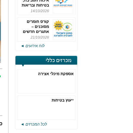
איכות הסביבה,
בטיחות ובריאות
תעסוקתית
14/10/2026
קורס חומרים
מסוכנים –
אתגרים חדשים
והערכות לחוק
21/10/2026
רישוי משולב -
לוח אירועים ◄
מחזור 4
מכרזים כללי
אספקת מיכלי אצירה
כ
ייעוץ בטיחות
ס
לכל המכרזים ◄