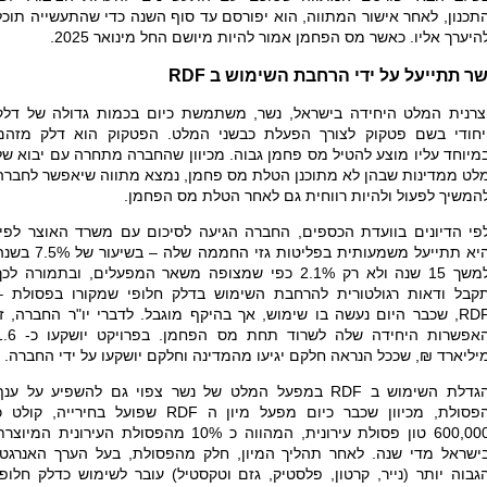
תכנון, לאחר אישור המתווה, הוא יפורסם עד סוף השנה כדי שהתעשייה תוכל
היערך אליו. כאשר מס הפחמן אמור להיות מיושם החל מינואר 2025.
שר תתייעל על ידי הרחבת השימוש ב
RDF
צרנית המלט היחידה בישראל, נשר, משתמשת כיום בכמות גדולה של דלק
יחודי בשם פטקוק לצורך הפעלת כבשני המלט. הפטקוק הוא דלק מזהם
מיוחד עליו מוצע להטיל מס פחמן גבוה. מכיוון שהחברה מתחרה עם יבוא של
לט ממדינות שבהן לא מתוכנן הטלת מס פחמן, נמצא מתווה שיאפשר לחברה
המשיך לפעול ולהיות רווחית גם לאחר הטלת מס הפחמן.
פי הדיונים בוועדת הכספים, החברה הגיעה לסיכום עם משרד האוצר לפיו
היא תתייעל משמעותית בפליטות גזי החממה שלה – בשיעור של %
למשך 15 שנה ולא רק 2.1% כפי שמצופה משאר המפעלים, ובתמורה לכ
קבל ודאות רגולטורית להרחבת השימוש בדלק חלופי שמקורו בפסולת –
RD
, שכבר היום נעשה בו שימוש, אך בהיקף מוגבל. לדברי יו"ר החברה, זו
האפשרות היחידה שלה לשרוד תחת מס הפחמן. בפרויק
יליארד ₪, שככל הנראה חלקם יגיעו מהמדינה וחלקם יושקעו על ידי החברה.
גדלת השימוש ב
RDF
במפעל המלט של נשר צפוי גם להשפיע על ענף
פסולת, מכיוון שכבר כיום מפעל מיון ה
RDF
שפועל בחירייה, קולט כ
600,000 טון פסולת עירונית, המהווה כ 10% מהפסולת העירונית המיוצר
ישראל מדי שנה. לאחר תהליך המיון, חלק מהפסולת, בעל הערך האנרגטי
גבוה יותר (נייר, קרטון, פלסטיק, גזם וטקסטיל) עובר לשימוש כדלק חלופי