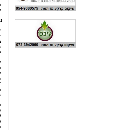
ה
ל
נ
י
י
ב
מ
ל
ל
ת
F
מ
ה
ה
ב
ה