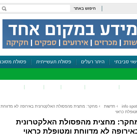
חיפוש באתר
שוי סביבתי
היתר רעלים
פסולת תעשייתית
פסולת מסוכנ
פכים
זיהום קרקע
פסולת
ריח
רעש
דיווח סביב
info spot
חדשות
מחקר: מחצית מהפסולת האלקטרונית באירופה לא מדווחת
טופלת כראוי
חקר: מחצית מהפסולת האלקטרונית
אירופה לא מדווחת ומטופלת כראוי