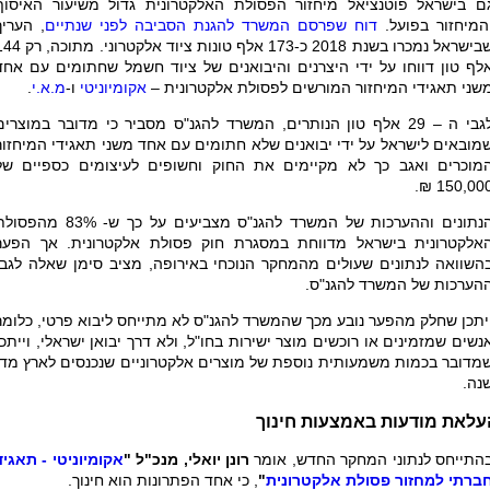
ם בישראל פוטנציאל מיחזור הפסולת האלקטרונית גדול משיעור האיסוף
המיחזור בפועל.
דוח שפרסם המשרד להגנת הסביבה לפני שנתיים
, העריך
שבישראל נמכרו בשנת 2018 כ-173 אלף טונות ציוד אלקטרוני.
לף טון דווחו על ידי היצרנים והיבואנים של ציוד חשמל שחתומים עם אחד
שני תאגידי המיחזור המורשים לפסולת אלקטרונית –
אקומיוניטי
ו-
מ.א.י
.
לגבי ה – 29 אלף טון הנותרים, המשרד להגנ"ס מסביר כי מדובר במוצרים
מובאים לישראל על ידי יבואנים שלא חתומים עם אחד משני תאגידי המיחזור
מוכרים ואגב כך לא מקיימים את החוק וחשופים לעיצומים כספיים של
150,000 ₪
הנתונים וההערכות של המשרד להגנ"ס מצביעים על כך ש- 83% מהפ
אלקטרונית בישראל מדווחת במסגרת חוק פסולת אלקטרונית. אך הפער
השוואה לנתונים שעולים מהמחקר הנוכחי באירופה, מציב סימן שאלה לגבי
הערכות של המשרד להגנ"ס.
יתכן שחלק מהפער נובע מכך שהמשרד להגנ"ס לא מתייחס ליבוא פרטי, כלומר
נשים שמזמינים או רוכשים מוצר ישירות בחו"ל, ולא דרך יבואן ישראלי, וייתכן
מדובר בכמות משמעותית נוספת של מוצרים אלקטרוניים שנכנסים לארץ מדי
נה.
עלאת מודעות באמצעות חינוך
התייחס לנתוני המחקר החדש, אומר
רונן יואלי, מנכ"ל "
אקומיוניטי - תאגיד
ברתי למחזור פסולת אלקטרונית
"
, כי אחד הפתרונות הוא חינוך.