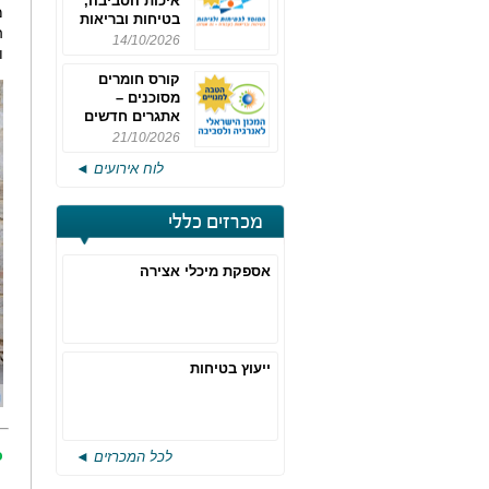
איכות הסביבה,
מ
בטיחות ובריאות
ה
תעסוקתית
14/10/2026
ו
קורס חומרים
מסוכנים –
אתגרים חדשים
והערכות לחוק
21/10/2026
רישוי משולב -
לוח אירועים ◄
מחזור 4
מכרזים כללי
אספקת מיכלי אצירה
ייעוץ בטיחות
כ
לכל המכרזים ◄