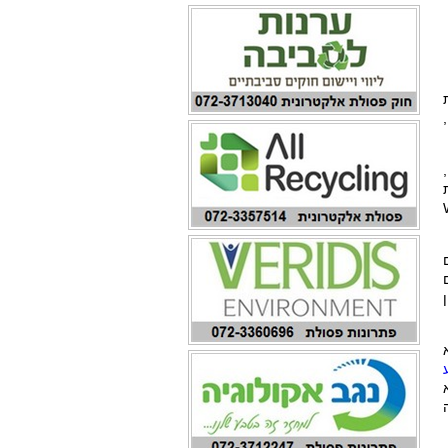
,
ת
ם
 אין