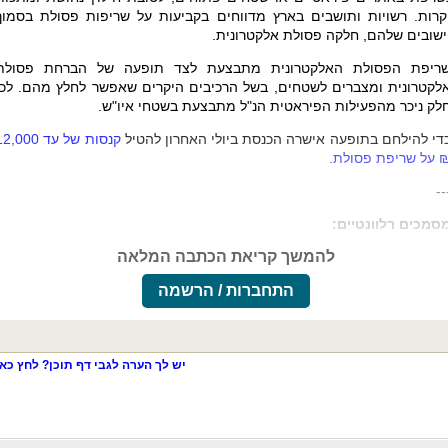
קרות. רשויות ותושבים בארץ מדווחים בקביעות על שריפות פסולת בסמוך
ישובים שלהם, חלקה פסולת אלקטרונית.
ריפת הפסולת האלקטרונית מתבצעת לצד תופעה של הברחת פסולת
לקטרונית ומצברים לשטחים, בשל הרכיבים היקרים שאפשר לחלץ מהם. לכן
לק ניכר מהפעילות הפיראטית הנ"ל מתבצעת בשטחי איו"ש.
די להילחם בתופעה אישרה הכנסת ביולי האחרון להטיל
קנסות של עד ,000
 על שריפת פסולת
.
--
סמכים רלוונטיים:
להמשך קריאת הכתבה המלאה
התחברות / הרשמה
יש לך הערה לגבי דף תוכן? לחץ כאן