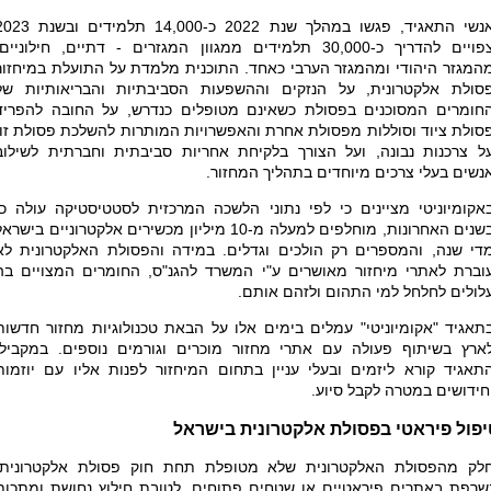
אנשי התאגיד, פגשו במהלך שנת 2022 כ-14,000 תלמידים ו
צפויים להדריך כ-30,000 תלמידים ממגוון המגזרים - דתיים, חילוניים
המגזר היהודי ומהמגזר הערבי כאחד. התוכנית מלמדת על התועלת במיחזור
סולת אלקטרונית, על הנזקים וההשפעות הסביבתיות והבריאותיות של
חומרים המסוכנים בפסולת כשאינם מטופלים כנדרש, על החובה להפריד
סולת ציוד וסוללות מפסולת אחרת והאפשרויות המותרות להשלכת פסולת זו,
ל צרכנות נבונה, ועל הצורך בלקיחת אחריות סביבתית וחברתית לשילוב
נשים בעלי צרכים מיוחדים בתהליך המחזור
.
אקומיוניטי מציינים כי לפי נתוני הלשכה המרכזית לסטטיסטיקה עולה כי
בשנים האחרונות, מוחלפים למעלה מ-10 מיליון מכשירים אלקטרוניים בישרא
די שנה, והמספרים רק הולכים וגדלים. במידה והפסולת האלקטרונית לא
וברת לאתרי מיחזור מאושרים ע"י המשרד להגנ"ס, החומרים המצויים בה
לולים לחלחל למי התהום ולזהם אותם.
תאגיד "אקומיוניטי" עמלים בימים אלו על​ הבאת טכנולוגיות מחזור חדשות
ארץ בשיתוף פעולה עם אתרי מחזור מוכרים וגורמים נוספים. במקביל,
תאגיד קורא ליזמים ובעלי עניין בתחום המיחזור לפנות אליו עם יוזמות
חידושים במטרה לקבל סיוע.
יפול פיראטי בפסולת אלקטרונית בישראל
לק מהפסולת האלקטרונית שלא מטופלת תחת חוק פסולת אלקטרונית,
שרפת באתרים פיראטיים או שטחים פתוחים, לטובת חילוץ נחושת ומתכות