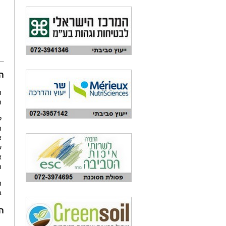
ה
ה
ה
ל
ה
א
ש
א
ה
ה
ב
ה