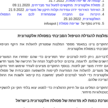
קנסות על שריפת פסולת
, 31.7.2022
פסולת אלקטרונית: מתקשים לפעול נגד מבריחים
, 09.11.2020
האיחוד האירופי ידרג עמידות וקלות תיקון של מוצרים
, 21.9.2022
היכרות עם החברה שממחזרת לכם את הפסולת
האלקטרונית
, 25.10.2022
מידע נוסף על
שריפת פסולת
|
infospot
מלצות להגדלת הטיפול הסביבתי בפסולת אלקטרונית
חוקרים ציינו במאמר מספר המלצות שמטרתן להעלות את היקף הטיפול
סביבתי בפסולת אלקטרונית.
דבריהם, ניתן לתת לצרכנים יותר תמריצים כדי שהם ימחזרו את המוצרים
ישנים שלהם. לדוגמה, צרכנים יכולים לקבל הנחה על הרכישה של מוצר חדש,
ם יחזירו מוצר ישן לחנות. בנוסף החוקרים מציעים לעודד שימוש חוזר ותיקון
ל מוצרים, להעלות את המודעות לקיימות ולהשפעה הסביבתית של פסולת
לקטרונית כדי לעזור לצרכנים לאמץ 'מחשבה בת קיימא' ולשנות את הרגלי
צריכה שלהם.
חוקרים המליצו גם על חיזוק הרגולציה כדי למנוע יצוא בלתי חוקי וכן להשקיע
טכנולוגיות מיחזור.
ערכת כמות לא מדווחת של פסולת אלקטרונית בישראל