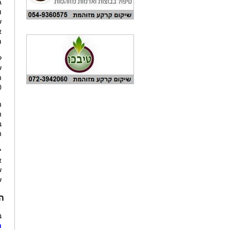
ג
ו
א
מ
ש
ה
.
ה
ב
ה
י
א
ש
ש
ה
ב
ח