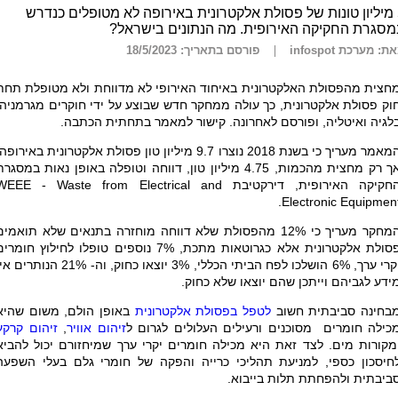
5 מיליון טונות של פסולת אלקטרונית באירופה לא מטופלים כנדרש
סגרת החקיקה האירופית. מה הנתונים בישראל?
ת: מערכת infospot
פורסם בתאריך: 18/5/2023
חצית מהפסולת האלקטרונית באיחוד האירופי לא מדווחת ולא מטופלת תחת
וק פסולת אלקטרונית, כך עולה ממחקר חדש שבוצע על ידי חוקרים מגרמניה,
לגיה ואיטליה, ופורסם לאחרונה. קישור למאמר בתחתית הכתבה.
המאמר מעריך כי בשנת 2018 נוצרו 9.7 מיליון טון פסולת אלקטרונית באירופה
אך רק מחצית מהכמות, 4.75 מיליון טון, דווחה וטופלה באופן נאות במסגר
חקיקה האירופית, דירקטיבת
WEEE - Waste from Electrical and
.
Electronic Equipmen
המחקר מעריך כי 12% מהפסולת שלא דווחה מוחזרה בתנאים שלא תואמים
פסולת אלקטרונית אלא כגרוטאות מתכת, 7% נוספים טופלו לחילוץ חומרי
יקרי ערך, 6% הושלכו לפח הביתי הכללי, 3% יוצאו כחוק, וה- 21% הנותרים
ידע לגביהם וייתכן שהם יוצאו שלא כחוק.
בחינה סביבתית חשוב
לטפל בפסולת אלקטרונית
באופן הולם, משום שהיא
כילה חומרים מסוכנים ורעילים העלולים לגרום ל
זיהום אוויר
,
זיהום קרקע
מקורות מים. לצד זאת היא מכילה חומרים יקרי ערך שמיחזורם יכול להביא
חיסכון כספי, למניעת תהליכי כרייה והפקה של חומרי גלם בעלי השפעה
ביבתית ולהפחתת תלות בייבוא.