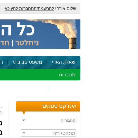
שלום אורח!
להרשמה/התחברות לחץ כאן
שאגת הארי
משפט סביבתי
רי
מעבדות
זיהום אוויר
חומרים מסוכנים
ש
אינדקס ספקים
ומ
קטגוריה
מ
ב
תת קטגוריה