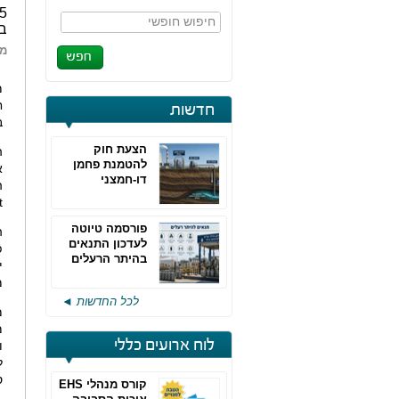
חיפוש חופשי
במ
מא
מ
ח
חדשות
ב
הצעת חוק
להטמנת פחמן
דו-חמצני
ה
t
פורסמה טיוטה
לעדכון התנאים
בהיתר הרעלים
של חברות גפ"מ
מ
לכל החדשות ◄
מ
מ
לוח ארועים כללי
ו
ל
ס
קורס מנהלי EHS