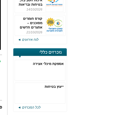
איכות הסביבה,
בטיחות ובריאות
תעסוקתית
14/10/2026
קורס חומרים
מסוכנים –
אתגרים חדשים
והערכות לחוק
21/10/2026
רישוי משולב -
לוח אירועים ◄
מחזור 4
מכרזים כללי
כ
אספקת מיכלי אצירה
ייעוץ בטיחות
פו
לכל המכרזים ◄