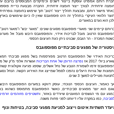
ברת רותם אמפרט עוסקת בייצור דשנים וכימיקלים המבוססים ברובם על
ומצה זרחתית. לצורך ייצור חומצה זרחתית, החברה מבצעת כריית פוספט
אתר מישור רותם, ומבצעת תהליך ייצור 'רטוב' תוך שימוש בחומצה גופרתית.
וצר הלוואי העיקרי בתהליך זה הינו פוספוגבס שאין לו כיום שימושים בארץ,
לכן הוא נערם במאגרים.
רותם קיימים שני מאגרי פוספוגבס מסוגים שונים: "מאגר יבש" ו"מאגר רטוב".
פוספוגבס הרטוב מובל לבריכות אידוי, והפוספוגבס היבש מובל אל מערום
שטח המכרה - הר הגבס, שבגינו ניתן כעת העיצום הכספי.
יסטוריה של מפגעים סביבתיים מפוספוגבס
ריכות האידוי של הפוספוגבס הרטוב מפורסמות בשל מפגע סביבתי חמור
ארע ביולי 2017 אז
נפרצה הדופן של אחת הבריכות
ועשרות אלפי מ"ק של מי
פוספוגבס זרמו לשמורת הטבע של נחל אשלים, שספג פגיעה אקולוגית קשה,
תמונות של גוויות היעלים נהפכו לסמל שמייצג את האירוע הקשה. הנחל נסגר
תנועת מטיילים למשך 3 שנים.
ך כאמור, העיצום הכספי הנוכחי, עוסק דווקא במערום הפוספוגבס היבש,
גם הוא יוצר מפגעים סביבתיים, כאשר הפוספוגבס מתמוסס כשהוא בא
מגע עם מי הגשמים המועטים שיורדים באזור, ו
תשטיפים מזוהמים זורמים
סביבה
, כמו במקרה עליו דיווחנו לפני פחות משנה.
עדר תשתיות איטום וייצוב למניעת מפגעי סביבה, בטיחות ונוף