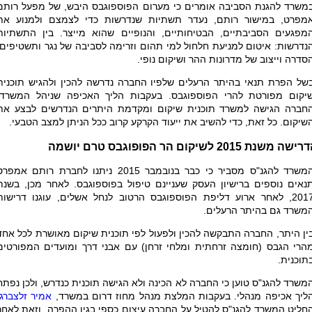
משרד להגנת הסביבה אומרים כי מערום הפוספוגבס היבש, של מפעל רותם
מפרט, במישור רותם, נעדר תשתיות שנדרשות כדי לצמצם ולמנוע את
מפגעים הסביבתיים, הבטיחותיים, והנופיים שהוא מייצר. בין התשתיות
נדרשות: איטום למניעת חלחול למי תהום וזרימה לסביבה של נגר ותשטיפים,
סדרה וייצוב של מדרונות ההר ושיקום נופי.
של הפרת תנאי בהיתר הרעלים שלפיו החברה נדרשה להכין ולהגיש תוכנית
יקום מפורטת להרי הפוספוגבס. בעקבות הליך האכיפה שניהל המשרד,
חברה הגישה למשרד תוכנית שיקום ומקדמת היתרים הנדרשים לבצע את
שיקום. כל זאת, כדי להשיב את ייעוד הקרקע קרוב ככל הניתן למצב הטבעי.
שה משנת 2015 לשיקום הר הפופוגבס טרם יושמה
המשרד להגנ"ס מסביר כי כבר בנובמבר 2015 ניתנו לחברת רותם אמפר
נאים נוספים ברישיון העסק שעניינם טיפול בפוספוגבס. לאחר מכן, בשנת
2017, לאחר ארוע דליפת הפוספוגבס הרטוב לנחל אשלים, עוגנו דרישות
משרד גם בהיתר הרעלים.
ין היתר, החברה התבקשה להכין ולפעול לפי תוכנית שיקום מאושרת לכל אחד
הרי הגבס (חומצה זרחתית ומלחי זרחן) עם אבני דרך ומועדים המפורטים
תוכנית.
משרד להגנ"ס טוען כי החברה לא הכינה ולא הגישה תוכנית כנדרש, ולכן נפתח
ליך אכיפה מנהלי. בעקבות המלצת מנהל מחוז דרום במשרד,
אמיר זלצברג
חליט המשרד להגנ"ס להטיל על החברה עיצום כספי בגין ההפרה, וזאת לאחר