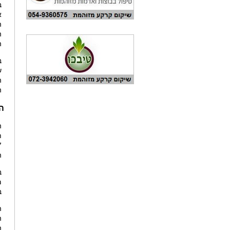
ב
א
ה
ה
ה
ב
ש
ה
ה
הדרי
ת
ה
ב
מ
ב
ה
ה
ה