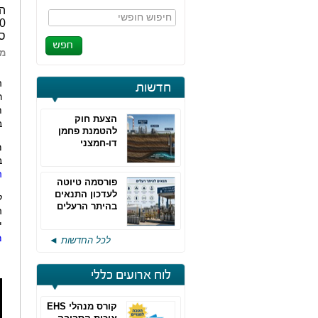
הח
חיפוש חופשי
סב
מא
חדשות
ר
ת
הצעת חוק
בשנת 
להטמנת פחמן
דו-חמצני
מ
ב
ה
פורסמה טיוטה
לעדכון התנאים
ל
בהיתר הרעלים
ה
של חברות גפ"מ
י
מ
לכל החדשות ◄
לוח ארועים כללי
קורס מנהלי EHS