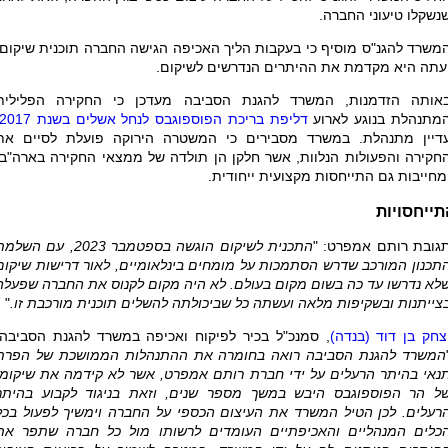
נשקלו טיעוני החברה.
משרד להגנ"ס מוסיף כי בעקבות הליך האכיפה הגישה החברה תוכנית שיקום,
עתה היא מקדמת את ההיתרים הנדרשים לשיקום.
אותה הזדמנות, המשרד להגנת הסביבה מעדכן כי החקירה הפלילית
מתנהלת בנוגע לארוע
דליפת בריכת הפוספוגבס לנחל אשלים בשנת 2017
דיין מתנהלת. במשרד מסבירים כי המשטרה הירוקה פועלת לסיים את
חקירה והפעולות הנלוות, אשר חלקן הן תולדה של ממצאי החקירה בארה"ב,
מחייבות גם התייחסות מקצועית ייחודית.
תייחסויות
גובת רותם אמפרט: "
התכנית לשיקום הוגשה בספטמבר 2023, עם השל
תכנון המורכב שדרש הסתמכות על מומחים בינלאומיים, לאור דרישות שיקום
לא נדרשו עד כה בשום מקום בעולם. לא היה מקום לקנוס את החברה שפעלה
צייתנות ובשקיפות מלאה ועשתה כל שביכולתה להשלים תוכנית מורכבת זו.
"
צחק בן דוד (בנדה)
, סמנכ"ל בכיר לפיקוח ואכיפה במשרד להגנת הסביבה:
המשרד להגנת הסביבה רואה בחומרה את ההתנהלות הממושכת של הפרת
נאי בהיתר הרעלים על ידי חברת רותם אמפרט, אשר לא קידמה את שיקומו
ל הר הפוספוגבס היבש במשך מספר שנים, וזאת בניגוד לקבוע בהיתר
רעלים. לכן הטיל המשרד את העיצום הכספי על החברה וימשיך לפעול בכל
כלים המנהליים והאכיפתיים העומדים לרשותו מול כל חברה שתפר את