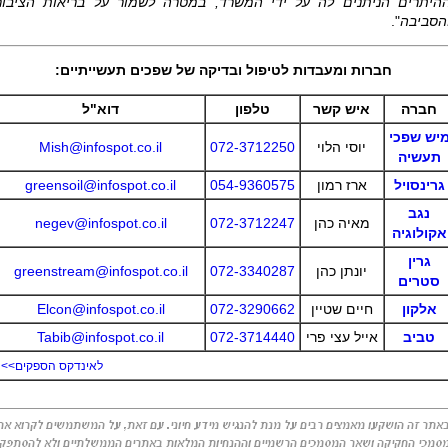
היתרים הניתנים לה על ידי המשרד, במטרה לשמור על בריאות הציבור
הסביבה
".
חברות ומעבדות לטיפול ובדיקה של שפכים תעשייתיים:
חברה
איש קשר
טלפון
דוא"ל
יש שפכי
יוסי הלוי
072-3712250
Mish@infospot.co.il
תעשיה
גרינסויל
ארז רמון
054-9360575
greensoil@infospot.co.il
נגב
מאיה כהן
072-3712247
negev@infospot.co.il
אקולוגיה
גרין
יונתן כהן
072-3340287
greenstream@infospot.co.il
סטרים
אלקון
חיים שטיין
072-3290662
Elcon@infospot.co.il
טביב
אייל עצי פרי
072-3714440
Tabib@infospot.co.il
לאינדקס הספקים>>