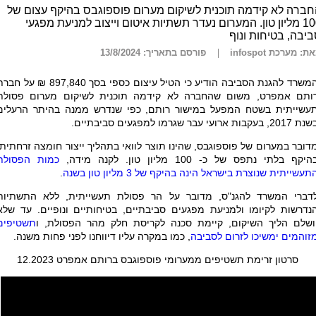
ברה לא קידמה תוכנית לשיקום מערום פוספוגבס בהיקף עצום של
100 מליון טון. המערום נעדר תשתיות איטום וייצוב למניעת מפגעי
יבה, בטיחות ונוף
ת: מערכת infospot
פורסם בתאריך: 13/8/2024
המשרד להגנת הסביבה הודיע כי הטיל עיצום כספי בסך 897,840 ₪ על 
ותם אמפרט, משום שהחברה לא קידמה תוכנית לשיקום מערום פסולת
עשייתית בשטח המפעל במישור רותם, כפי שנדרש ממנה בהיתר הרעלים
2017, בעקבות ארועי עבר שגרמו למפגעים סביבתיים.
דובר במערום של פוספוגבס, שהינו תוצר לוואי בתהליך ייצור חומצה זרחתית,
היקף בלתי נתפס של כ- 100 מליון טון. לקנה מידה,
כמות הפסולת
תעשייתית שנוצרת בישראל הינה בהיקף של 3 מליון טון בשנה
.
דברי המשרד להגנ"ס, מדובר על הר פסולת תעשייתית, ללא התשתיות
נדרשות לקיומו ולמניעת מפגעים סביבתיים, בטיחותיים ונופיים. עד שלא
ושלם הליך השיקום, קיימת סכנה לקריסת חלק מהר הפסולת, ו
תשטיפים
זוהמים ימשיכו לזרום לסביבה
, כמו במקרה עליו דיווחנו לפני פחות משנה.
סרטון זרימת תשטיפים ממערומי פוספוגבס ברותם אמפרט 12.2023