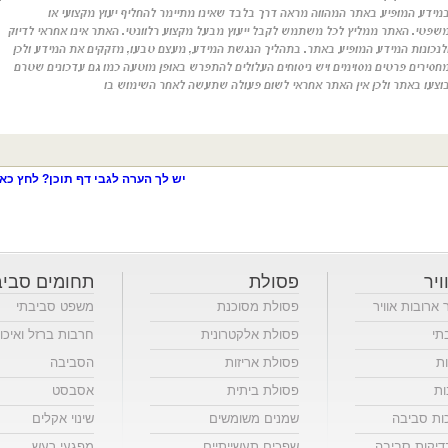
יש לך הערה לגבי דף תוכן? לחץ כאן
ויר
פסולת
תחומים סביב
ר ארובות אוויר
פסולת מסוכנת
משפט סביבתי
תי
פסולת אלקטרונית
חרבות ברזל ואיכו
ות
פסולת אריזות
הסביבה
ות
פסולת ביתית
אסבסט
כות סביבה
שמנים משומשים
שינוי אקלים
יקות סביבה
שפכים תעשייתיים
מפגעי רעש