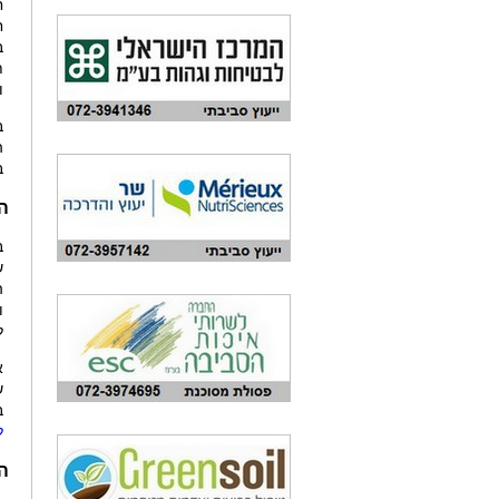
ח
ח
ב
ת
ו
ב
ה
ב
ה
ב
ש
ה
ו
ל
א
ש
ב
ל
הי