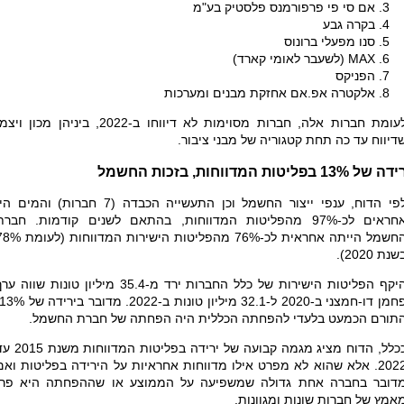
אם סי פי פרפורמנס פלסטיק בע"מ
בקרה גבע
סנו מפעלי ברונוס
MAX
(לשעבר לאומי קארד)
הפניקס
אלקטרה אפ.אם אחזקת מבנים ומערכות
לעומת חברות אלה, חברות מסוימות לא דיווחו ב-2022, ביניהן מכון ויצ
דיווח עד כה תחת קטגוריה של מבני ציבור.
 של 13% בפליטות המדווחות, בזכות החשמל
לפי הדוח, ענפי ייצור החשמל וכן התעשייה הכבדה (7 חברות) והמים ה
אחראים לכ-97% מהפליטות המדווחות, בהתאם לשנים קודמות. חברת
החשמל הייתה אחראית לכ-76% מהפליטות הישירות המדווחות
שנת 2020).
היקף הפליטות הישירות של כלל החברות ירד מ-35.4 מיליון טונות שווה ע
תורם הכמעט בלעדי להפחתה הכללית היה הפחתה של חברת החשמל.
ככלל, הדוח מציג מגמה קבועה של ירידה בפליטות המדווח
2022. אלא שהוא לא מפרט אילו מדווחות אחראיות על הירידה בפליטות ואם
דובר בחברה אחת גדולה שמשפיעה על הממוצע או שההפחתה היא פרי
אמץ של חברות שונות ומגוונות.