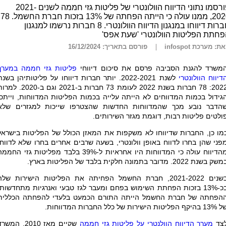
פורסמו נתוני הדיווח הוולונטרי של פליטות גזי חממה לשנים 2021-
2020, ממנו עולה כי הייתה הפחתה של 13% בזכות חברת החשמל. 78
חברות דיווחו במנגנון הדיווח הוולונטרי. 8 חברות נרשמו למנגנון
חתת הפליטות הוולונטרי 'שעת אפס'
ת: מערכת infospot
פורסם בתאריך: 16/12/2024
משרד להגנת הסביבה פרסם את סיכום דיווחי
פליטות גזי חממה במערך
דיווח הוולונטרי
לשנת 2022-2021. יותר חברות דיווחו על פליטותיהן בשנ
202
:
78 חברות בשנת 2022 לעומת 73 חברות ב-2021 וגם ב-2020.
גידול בכמות המדווחים לא הייתה עלייה בכמות הפליטות המדווחות, וייתכן
הדבר נובע מכך שהמדווחות החדשות שהצטרפו שייכות למגזרים שלא
ולטים פליטות רבות, דוגמת מגזר השירותים.
מו כן, החברות שדיווחו לא משקפות את המאזן הכולל של הפליטות בישראל
פני שהן בחרו לדווח באופן וולונטרי, בשעה שרבים אחרים בחרו שלא לדווח.
מהדיווח עולה כי המדווחות היו אחראיות ל-39% בלבד מפליטות גזי החממ
ק בשנת 2022. מדובר בתמונה חלקית בלבד של הפליטות בארץ.
בשנים 2021-2022, חברת החשמל הפחיתה את הפליטות הישירות שלה
בכ-13% בזכות הפחתת השימוש בפחם ומעבר לגז טבעי ואנרגיות מתחדשות.
הפחתה של חברת החשמל הייתה התורם הכמעט בלעדי להפחתה הכללית
היקף הפליטות הישירות של כלל החברות המדווחות
.
צד
מערך הדיווח הוולנטרי על פליטות גזי חממה
שקיים מאז 2010, המשר