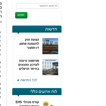
חיפוש חופשי
הפ
מא
חדשות
ה
ה
הצעת חוק
2
להטמנת פחמן
ה
דו-חמצני
ש
פ
פורסמה טיוטה
כ
לעדכון התנאים
מ
בהיתר הרעלים
של חברות גפ"מ
במש
לכל החדשות ◄
לוח ארועים כללי
ה
של 13% ב
קורס מנהלי EHS
ל