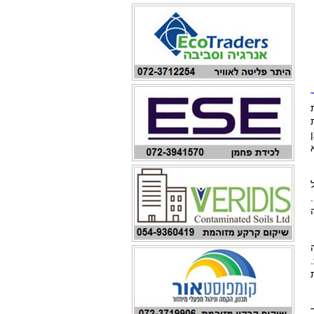
ת
 למרות
ה
ד