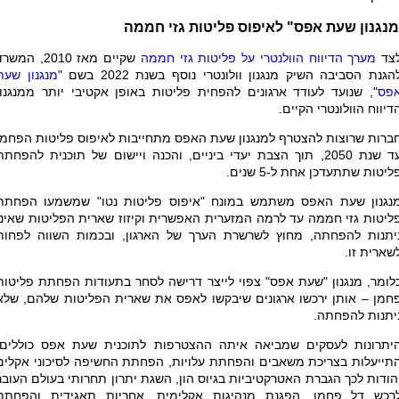
מנגנון שעת אפס" לאיפוס פליטות גזי חממה
צד
מערך הדיווח הוולנטרי על פליטות גזי חממה
שקיים מאז 2010, המשר
הגנת הסביבה השיק מנגנון וולונטרי נוסף בשנת 2022 בשם "
מנגנון שעת
פס
", שנועד לעודד ארגונים להפחית פליטות באופן אקטיבי יותר ממנגנון
דיווח הוולונטרי הקיים.
ברות שרוצות להצטרף למנגנון שעת האפס מתחייבות לאיפוס פליטות הפחמן
עד שנת 2050, תוך הצבת יעדי ביניים, והכנה ויישום של תוכנית להפחתת
ליטות שתתעדכן אחת ל-5 שנים
.
נגנון שעת האפס משתמש במונח "איפוס פליטות נטו" שמשמעו הפחתת
ליטות גזי חממה עד לרמה המזערית האפשרית וקיזוז שארית הפליטות שאינן
יתנות להפחתה, מחוץ לשרשרת הערך של הארגון, ובכמות השווה לפחות
שארית זו.
לומר, מנגנון "שעת אפס" צפוי לייצר דרישה לסחר בתעודות הפחתת פליטות
חמן – אותן ירכשו ארגונים שיבקשו לאפס את שארית הפליטות שלהם, שלא
יתנות להפחתה.
יתרונות לעסקים שמביאה איתה ההצטרפות לתוכנית שעת אפס כוללים:
תייעלות בצריכת משאבים והפחתת עלויות, הפחתת החשיפה לסיכוני אקלים
הודות לכך הגברת האטרקטיביות בגיוס הון, השגת יתרון תחרותי בעולם העובר
רכש דל פחמן, הפגנת מנהיגות אקלימית, אחריות תאגידית והפחתת