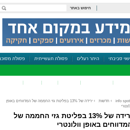
חיפוש באתר
שוי סביבתי
היתר רעלים
פסולת תעשייתית
פסולת מסוכנ
פכים
זיהום קרקע
פסולת
ריח
רעש
דיווח סביב
info spot
חדשות
ירידה של 13% בפליטת גזי החממה של המדווחים באופן
לונטרי
ירידה של 13% בפליטת גזי החממה של
מדווחים באופן וולונטרי