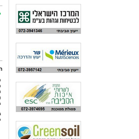
כ
ה
מ
ו
(
מ
פ