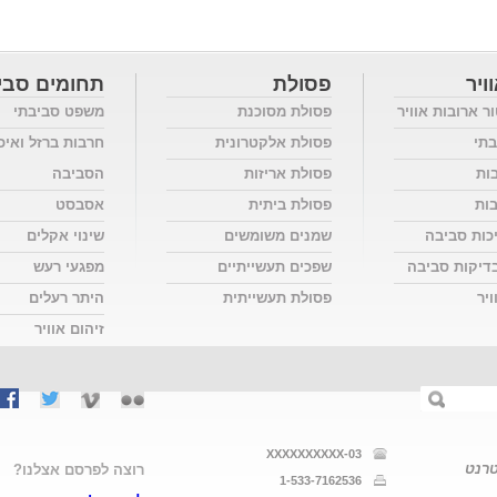
ויר
פסולת
תחומים סבי
ור ארובות אוויר
פסולת מסוכנת
משפט סביבתי
בתי
פסולת אלקטרונית
חרבות ברזל ואיכ
בות
פסולת אריזות
הסביבה
בות
פסולת ביתית
אסבסט
כות סביבה
שמנים משומשים
שינוי אקלים
דיקות סביבה
שפכים תעשייתיים
מפגעי רעש
יר
פסולת תעשייתית
היתר רעלים
זיהום אוויר
03-XXXXXXXXXX
טרנט
רוצה לפרסם אצלנו?
1-533-7162536