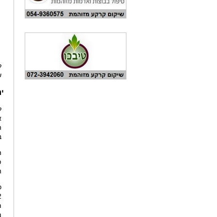
ש
ירידה
ב
ה
מ
מ