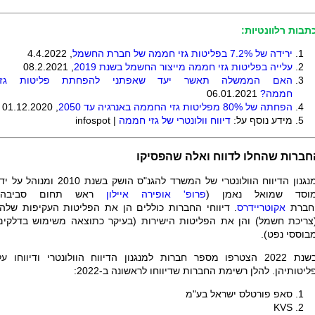
תבות רלוונטיות:
ירידה של 7.2% בפליטות גזי חממה של חברת החשמל
, 4.4.2022
עלייה בפליטות גזי חממה מייצור החשמל בשנת 2019
, 08.2.2021
האם הממשלה תאשר יעד שאפתני להפחתת פליטות גזי
חממה
?
06.01.2021
הפחתה של 80% מפליטות גזי החממה באנרגיה עד 2050
, 01.12.2020
מידע נוסף על:
דיווח וולונטרי של גזי חממה
|
infospot
חברות שהחלו לדווח ואלה שהפסיקו
מנגנון הדיווח הוולונטרי של המשרד להגנ"ס הושק בשנת 2010 ומנוהל על 
וסד שמואל נאמן (
פרופ' אופירה איילון
ראש תחום סביבה)
חברת
אקוטריידרס
. דיווחי החברות כוללים הן את הפליטות העקיפות שלהן
צריכת חשמל) והן את הפליטות הישירות (בעיקר כתוצאה משימוש בדלקים
בוססי נפט).
בשנת 2022 הצטרפו מספר חברות למנגנון הדיווח הוולונטרי ודיווחו על
ליטותיהן. להלן רשימת החברות שדיווחו לראשונה ב-2022:
סאפ פורטלס ישראל בע"מ
KVS