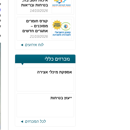
איכות הסביבה,
ל
בטיחות ובריאות
א
תעסוקתית
14/10/2026
ה
ל-
קורס חומרים
מסוכנים –
ש
אתגרים חדשים
ק
והערכות לחוק
21/10/2026
רישוי משולב -
לוח אירועים ◄
מחזור 4
מכרזים כללי
אספקת מיכלי אצירה
ייעוץ בטיחות
לכל המכרזים ◄