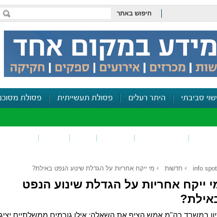
חיפוש באתר
שוי סביבתי
היתר רעלים
פסולת תעשייתית
פסולת מסוכנ
פכים
זיהום קרקע
פסולת
ריח
רעש
דיווח סביב
info spot
חדשות
מי ייקח אחריות על הגדלת שינוע הנפט באילת?
י ייקח אחריות על הגדלת שינוע הנפט
אילת?
ון במשרד רה"מ אמש הציף את השאלה: אילו גורמים ממשלתיים יציגו