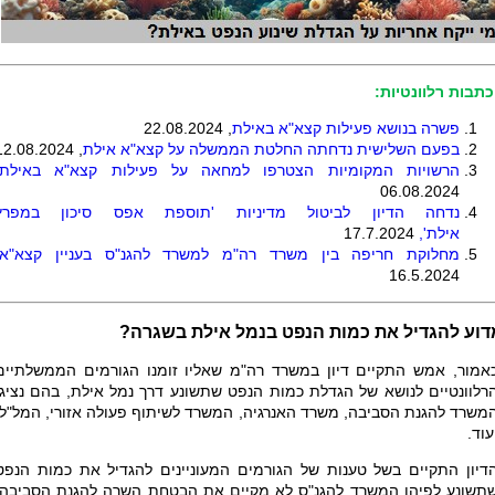
כתבות רלוונטיות:
פשרה בנושא פעילות קצא"א באילת
, 22.08.2024
בפעם השלישית נדחתה החלטת הממשלה על קצא"א אילת
, 12.08.2024
הרשויות המקומיות הצטרפו למחאה על פעילות קצא"א באילת
06.08.2024
נדחה הדיון לביטול מדיניות 'תוספת אפס סיכון במפרץ
אילת',
17.7.2024
מחלוקת חריפה בין משרד רה"מ למשרד להגנ"ס בעניין קצא"א
16.5.2024
דוע להגדיל את כמות הנפט בנמל אילת בשגרה?
אמור, אמש התקיים דיון במשרד רה"מ שאליו זומנו הגורמים הממשלתיים
רלוונטיים לנושא של הגדלת כמות הנפט שתשונע דרך נמל אילת, בהם נציגי
משרד להגנת הסביבה, משרד האנרגיה, המשרד לשיתוף פעולה אזורי, המל"ל,
עוד.
דיון התקיים בשל טענות של הגורמים המעוניינים להגדיל את כמות הנפט
תשונע לפיהן המשרד להגנ"ס לא מקיים את הבטחת השרה להגנת הסביבה,