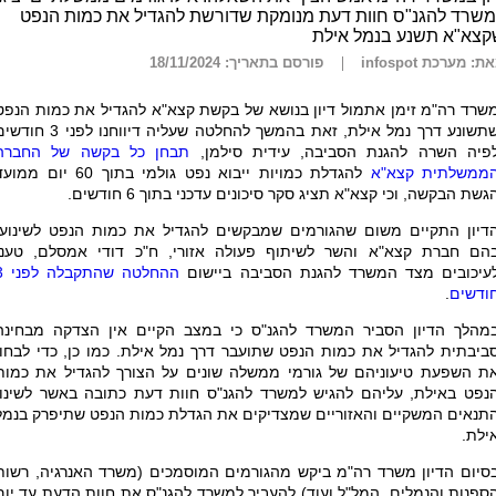
שרד להגנ"ס חוות דעת מנומקת שדורשת להגדיל את כמות הנפט
קצא"א תשנע בנמל אילת
ת: מערכת infospot
פורסם בתאריך: 18/11/2024
שרד רה"מ זימן אתמול דיון בנושא של בקשת קצא"א להגדיל את כמות הנפט
שתשונע דרך נמל אילת, זאת בהמשך להחלטה שעליה דיווחנו לפני 3 
פיה השרה להגנת הסביבה, עידית סילמן,
תבחן כל בקשה של החברה
ממשלתית קצא"א
להגדלת כמויות ייבוא נפט גולמי בתוך 60 יום ממ
גשת הבקשה, וכי קצא"א תציג סקר סיכונים עדכני בתוך 6 חודשים.
דיון התקיים משום שהגורמים שמבקשים להגדיל את כמות הנפט לשינוע,
הם חברת קצא"א והשר לשיתוף פעולה אזורי, ח"כ דודי אמסלם, טענו
עיכובים מצד המשרד להגנת הסביבה ביישום
ההחלטה ש
ודשים
.
מהלך הדיון הסביר המשרד להגנ"ס כי במצב הקיים אין הצדקה מבחינה
ביבתית להגדיל את כמות הנפט שתועבר דרך נמל אילת. כמו כן, כדי לבחון
ת השפעת טיעוניהם של גורמי ממשלה שונים על הצורך להגדיל את כמות
נפט באילת, עליהם להגיש למשרד להגנ"ס חוות דעת כתובה באשר לשינוי
תנאים המשקיים והאזוריים שמצדיקים את הגדלת כמות הנפט שתיפרק בנמל
ילת.
סיום הדיון משרד רה"מ ביקש מהגורמים המוסמכים (משרד האנרגיה, רשות
ספנות והנמלים, המל"ל ועוד) להעביר למשרד להגנ"ס את חוות הדעת עד יום