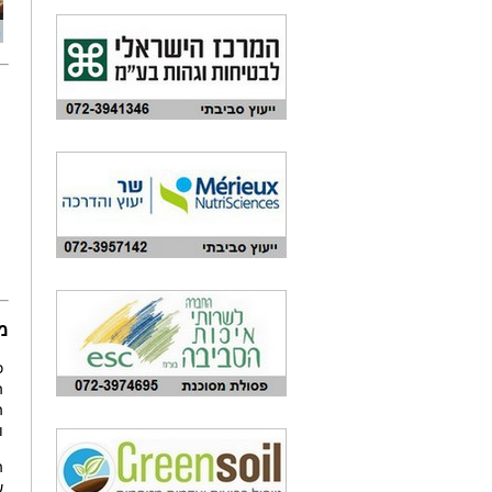
מ
כ
ה
ה
ו
ה
ש