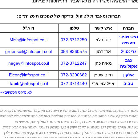
שרד האנרגיה ומשרד רה"מ לא העבירו התייחסות לפנייתנו.
חברות ומעבדות לטיפול ובדיקה של שפכים תעשייתיים:
חברה
איש קשר
טלפון
דוא"ל
מיש שפכי
יוסי הלוי
072-3712250
Mish@infospot.co.il
תעשיה
גרינסויל
ארז רמון
054-9360575
greensoil@infospot.co.il
נגב
מאיה כהן
072-3712247
negev@infospot.co.il
אקולוגיה
אלקון
חיים שטיין
072-3290662
Elcon@infospot.co.il
טביב
אייל עצי פרי
072-3714440
Tabib@infospot.co.il
לאינדקס הספקים>>