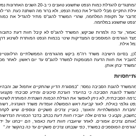
המתנגדים להגדלת כמות הנפט שתשונע טוענים כי ב-20 השנים האחרונות נ
ילת התקיים מבלי להגדיל את כמות הנפט, ולא ברור מה השתנה כעת. הרי לא
דובר על תקופת המלחמה, שהרי המשרד להגנ"ס מתיר להגדיל את כמות
נפט שתשונע במלחמה.
אמור, עד כה ולמרות שביקש, המשרד להגנ"ס לא קיבל חוות דעת כתובות
צד הגורמים המוסמכים המצדיקות שינוי בכמות הנפט המותרת לשינוע דרך
מל אילת.
כן, בסיום הישיבה משרד רה"מ ביקש מהגורמים הממשלתיים הרלוונטיים
העביר את חוות הדעת המנומקות למשדר להגנ"ס עד יום ראשון. לאחר מכן
משרד יבחן אותן.
תייחסויות
המשרד להגנת הסביבה נמסר: "
במסגרת הדיון שהתקיים אתמול שב והבהיר
משרד להגנת הסביבה כי בהיעדר הערכת סיכונים ומידע סביבתי מקצועי,
רמה הסביבתית, לא ניתן לאפשר את הגדלת הכמות השנתית המותרת לשינוע
פט גולמי באילת. לאור קביעת ראש הממשלה ועמדות משרד האנרגיה, רשות
חברות הממשלתיות והאוצר, בעניין צרכים משקיים ונוספים שיש לקחת
חשבון, נקבע כי גורמים אלה יעבירו חוות דעת בכתב בדבר הכמויות הנדרשות
אותם צרכים אמורים. לאחר שיועברו חוות דעת כאמור, הם ייבחנו על ידי
גורמים המוסמכים במשרד, כפי שנבחנו צרכים משקיים עד כה בהקשר זה
."