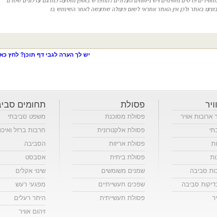
יש לך הערה לגבי דף תוכן? לחץ כאן
ויר
פסולת
תחומים סביב
ר ארובות אוויר
פסולת מסוכנת
משפט סביבתי
תי
פסולת אלקטרונית
חרבות ברזל ואיכו
ות
פסולת אריזות
הסביבה
ות
פסולת ביתית
אסבסט
כות סביבה
שמנים משומשים
שינוי אקלים
יקות סביבה
שפכים תעשייתיים
מפגעי רעש
ר
פסולת תעשייתית
היתר רעלים
זיהום אוויר