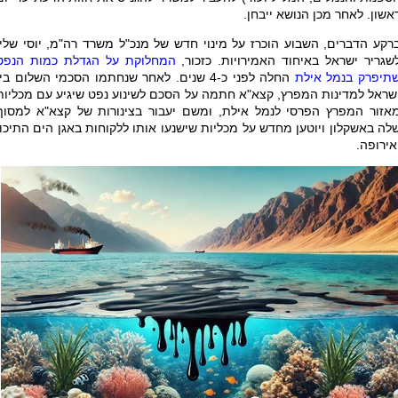
אשון. לאחר מכן הנושא ייבחן.
רקע הדברים, השבוע הוכרז על מינוי חדש של מנכ"ל משרד רה"מ, יוסי שלי,
שגריר ישראל באיחוד האמירויות. כזכור,
המחלוקת על הגדלת כמות הנפט
תיפרק בנמל אילת
החלה לפני כ-4 שנים. לאחר שנחתמו הסכמי השלום בין
שראל למדינות המפרץ, קצא"א חתמה על הסכם לשינוע נפט שיגיע עם מכליות
אזור המפרץ הפרסי לנמל אילת, ומשם יעבור בצינורות של קצא"א למסוף
לה באשקלון ויוטען מחדש על מכליות שישנעו אותו ללקוחות באגן הים התיכון
אירופה.