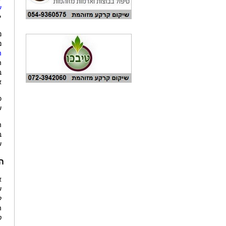
ע
י
נ
ה
ה
ב
א
כ
ש
ה
ב
ש
ה
א
ש
ל
ה
כ