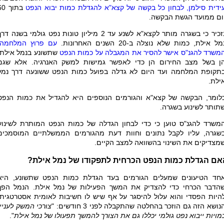
ידית סילמן, לבחון כל בקשה של קצא"א להגדלת כמות יבוא הנפט
בתוך 
ום ממועד הגשת הבקשה.
נזכיר כי בשגרה מותר לקצא"א לשנע עד 2 מיליון טונות נפט גולמי בשנה דר
מל אילת, כמות שלא נוצלה ב-20 השנים האחרונות.
עם פרוץ המלחמה,
משרד להגנ"ס אישר להסיר את המגבלה על כמות הנפט
שתשונע בנמל אילת,
ן בשל מצב החירום הן כדי לאפשר גמישות למשק האנרגיה. אלא שגם
תקופת המלחמה ועד היום לא גדלה בפועל כמות הנפט ששונעה דרך נמל
ילת.
לומר, הבקשה של קצא"א והגורמים הנוספים היא להגדיל את כמות הנפט
תותר לשינוע בשגרה.
משרד להגנ"ס טוען כי כדי לבחון הגדלה של כמות הנפט המותרת לשינוע
שגרה, עליו לקבל נתונים וחוות דעת מהגורמים הממשלתיים המוסמכים
מצדיקים את השינוי בהשוואה למצב הקיים.
אם הגדלת כמות הנפט הכרחית לתפקודו של נמל אילת?
חד הטיעונים שמעלים הגורמים בעד הגדלת כמות הנפט שתשונע, היא
הדבר הכרחי כדי להצדיק את המשך הפעילות של נמל אילת. הנמל הפך
היות הפסדי והוא עלול להיסגר על אף שיש לו חשיבות לאומית אסטרטגית.
נושא הזה גם הוזכר בהחלטה שהתקבלה לפני 3 חודשים: "
צורכי המשק לעניין
מויות ייבוא נפט גולמי יכללו גם את הצורך להמשך תפעולו של נמל אילת
".