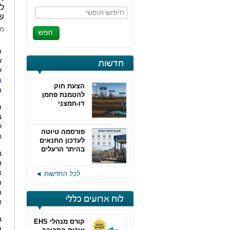
למ
חיפוש חופשי
ש
מא
מ
חדשות
ל
ה
הצעת חוק
ה
להטמנת פחמן
דו-חמצני
ה
ב
ל
פורסמה טיוטה
ח
לעדכון התנאים
בהיתר הרעלים
ב
של חברות גפ"מ
ס
א
לכל החדשות ◄
ה
ה
לוח ארועים כללי
א
ב
קורס מנהלי EHS
ה