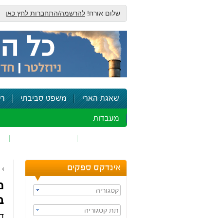
שלום אורח!
להרשמה/התחברות לחץ כאן
שאגת הארי
משפט סביבתי
רי
מעבדות
זיהום אוויר
חומרים מסוכנים
ש
אינדקס ספקים
מ
קטגוריה
ב
תת קטגוריה
די