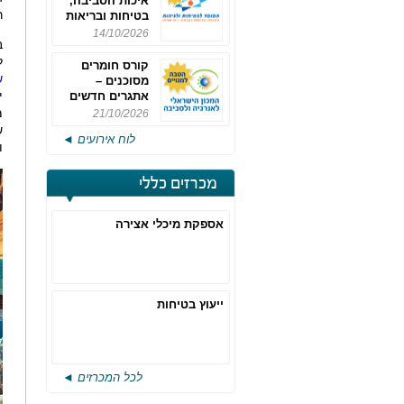
איכות הסביבה,
ר
בטיחות ובריאות
תעסוקתית
14/10/2026
ב
ל
קורס חומרים
ש
מסוכנים –
י
אתגרים חדשים
והערכות לחוק
מ
21/10/2026
רישוי משולב -
ש
לוח אירועים ◄
מחזור 4
ו
מכרזים כללי
אספקת מיכלי אצירה
ייעוץ בטיחות
לכל המכרזים ◄