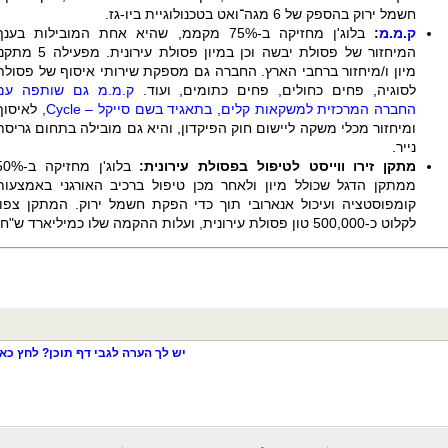
חשמל ירוק בהספק של 6 מגה־ואט בטכנולוגיית ביו-גז.
ק.מ.מ
:
בלוג'ן מחזיקה ב-75% מקממ, שהיא אחת המובילות בענ
המיחזור של פסולת יבשה וכן במיון פסולת עירונית. מפעילה 
מיון ו/מיחזור ברחבי הארץ. החברה גם מספקת שירותי איסוף של פסולת
לסוגיה, פחים כחולים, פחים כתומים, ועוד.
ק.מ.מ גם שותפה עם
החברה המרכזית למשקאות קלים, בתאגיד בשם סייקל –
Cycle
, לאיסוף
ומיחזור מכלי משקה ליישום חוק הפיקדון, והיא גם מובילה בתחום גריסת
נייר.
מתקן זירו ווייסט לטיפול בפסולת עירונית:
בלוג'ן מחזיקה ב-
ממתקן הדגל שכולל מיון ולאחר מכן טיפול ברכיב האורגני באמצעות
קומפוסטציה ועיכול אנארובי תוך כדי הפקת חשמל ירוק. המתקן צפוי
לקלוט כ-500,000 טון פסולת עירונית, ועלות ההקמה שלו כמיליארד ש"ח.
יש לך הערה לגבי דף תוכן? לחץ כאן