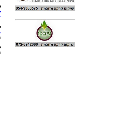
ח
ש
י
כ
מ
ו
ב
ו