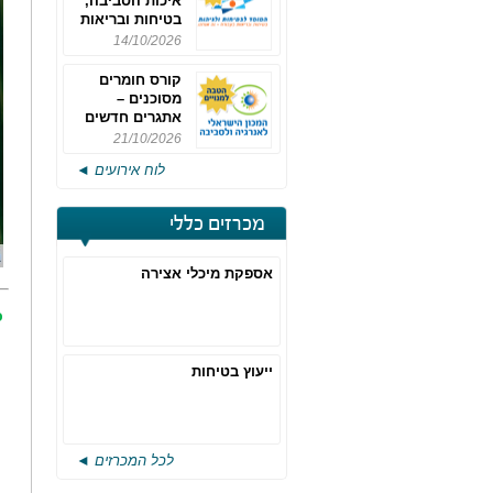
איכות הסביבה,
בטיחות ובריאות
תעסוקתית
14/10/2026
קורס חומרים
מסוכנים –
אתגרים חדשים
והערכות לחוק
21/10/2026
רישוי משולב -
לוח אירועים ◄
מחזור 4
מכרזים כללי
אספקת מיכלי אצירה
כ
ייעוץ בטיחות
לכל המכרזים ◄