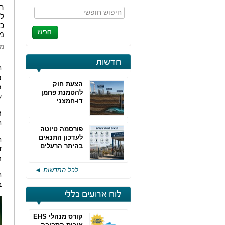
חב
חיפוש חופשי
לה
כ
מש
מא
חדשות
ח
מ
הצעת חוק
מ
להטמנת פחמן
ש
דו-חמצני
ה
ח
פורסמה טיוטה
לעדכון התנאים
ח
בהיתר הרעלים
ד
של חברות גפ"מ
ה
לכל החדשות ◄
ח
ב
לוח ארועים כללי
קורס מנהלי EHS