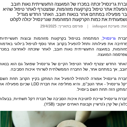
רת גרינסויל זכתה במכרז של המועצה התעשייתית נאות חובב
פעלת אתר טיפול בקרקעות מזוהמות, שמצטרף לאתר טיפול שהיא
בר מפעילה במתחם אחר בנאות חובב. האתר החדש מגדיל
מעותית את כמות הקרקעות המזוהמות שגרינסויל יכולה לקלוט
ת: מערכת infospot
פורסם בתאריך: 29/4/2025
ברת
גרינסויל
, המתמחה בטיפול בקרקעות מזוהמות ובוצות תעשייתיות,
רחיבה את פעילותה ותחל להפעיל בקרוב אתר נוסף לטיפול ביולוגי באדמות
זוהמות, במועצה התעשייתית נאות חובב, לאחר שזכתה לאחרונה במכרז
פרסמה המועצה.
אתר החדש יצטרף לאתר הטיפול הקיים של גרינסויל שפועל גם הוא בנאות
ובב, אך במתחם אחר, של החברה הממשלתית לשרותי איכות הסביבה.
ברת גרינסויל אמורה להתחיל להפעיל את המתקן בקיץ הקרוב תחת השם:
קל גרינסויל - אתר הטב"ם, והיא מחליפה את חברת
LDD
שכיום מפעילה את
מתקן הזה תחת השם ביוסויל.
ברת גרינסויל שייכת לחטיבת איכות הסביבה של חברת דקל תשתיות, בבעלות
לוג'ן של קרן ג'נרשיין וקבוצת האחים יעקובי (
YSB
).