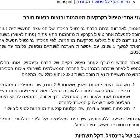
מידע נוסף על פסולת מסוכנת
|
infospot
י אתרי טיפול בקרקעות מזוהמות ובוצות בנאות חובב
אמור, לאחרונה זכתה חברת גרינסויל במכרז של המועצה התעשייתית נאות
ובב להפעלת אתר טיפול בקרקעות מזוהמות בתא פתוח (פתוח לאוויר) בשטח
כ-13 דונם לטיפול ביולוגי בקרקעות מזוהמות. לפי המכרז, גרינסויל תפעיל את
האתר למשך 3 שנים, עם אפשרות הארכה לשנתיים נוספות, כלומר עד שנת
2030
אתר החדש מצטרף לאתר טיפול בקיים של חברת גרינסויל, אותו החלה
הפעיל לאחר שזכתה במכרז של החברה הממשלתית לשירותי איכות הסביבה
מועצה תעשייתית נאות חובב בשנת 2020 והוא כולל שני מתקנים:
תא סגור היחידי מסוגו בארץ, ששטחו 2.5 דונם, שבו מטפלים במזהמי
נדיפים. התא הסגור מחובר למערכת טיפול באוויר באמצעות פחם פעיל
שמטהרת אותו ולאחר מכן הוא נפלט דרך ארובה, בהתאם לתנאי היתר
הפליטה לאוויר שמעניק המשרד להגנ"ס.
תא פתוח בשטח 5 דונם, שבו נקלטות קרקעות מזוהמות לטיפול ביולוגי.
רינסויל מציעה ללקוחותיה שירותים משלימים של ליווי רגולטורי, הובלת
ומרים מסוכנים, ואישור סיום טיפול.
ב של גרינסויל: דקל תשתיות