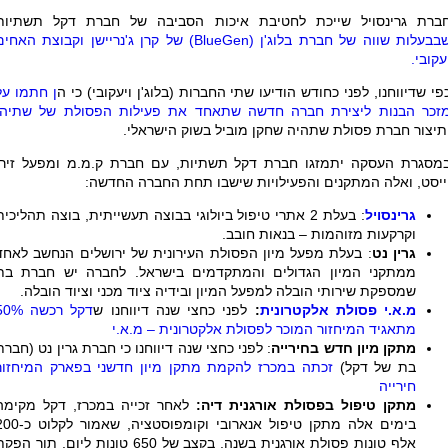
ברת גרינסויל שייכת לחטיבת איכות הסביבה של חברת דקל תשתיות
בבעלות שווה של חברת בלוג'ן (
BlueGen
) של קרן ג'נריישן וקבוצת האחים
עקובי.
פי שדיווחנו, לפני כחודש הודיעו שתי החברות (בלוג'ן ויעקובי) כי ה
ן חתמו על
זכר הבנות ליצירת חברה חדשה שתאחד את פעילות הפסולת של שתיהן
תיצור חברת פסולת שתהיה שחקן מוביל בשוק הישראלי.
מסגרת העסקה יתמזגו חברת דקל תשתיות, עם חברת ק.מ.מ ומפעל זירו
ייסט, ואלה המתקנים והפעילויות שישבו תחת החברה החדשה:
גרינסויל
: בעלת 2 אתרי טיפול ביולוגי בבוצה תעשייתית, בוצה תהליכית
וקרקעות מזוהמות – בנאות חובב.
גרין נט
: בעלת מפעל מיון הפסולת העירונית של ירושלים הנחשב לאחד
ממתקני המיון הגדולים והמתקדמים בישראל. לחברה יש חברת בת
שמספקת שירותי הובלה למפעל המיון ובידיה ציוד מכני וציוד הובלה.
מ.א.י פסולת אלקטרונית
:
לפני כחצי שנה דיווחנו ש
דקל רכשה %
מתאגיד המיחזור המוכר לפסולת אלקטרונית – מ.א.י
מתקן מיון חדש בחירייה
: לפני כחצי שנה דיווחנו כי חברת גרין נט (חברת
בת של דקל)
זכתה במכרז להקמת מתקן מיון חדשני בפארק המיחזור
חירייה
מתקן טיפול בפסולת אורגנית דיה:
לאחר זכייה במכרז, דקל מקימה
בימים אלה מתקן טיפול אנארובי וקומפוסטציה, שאמור
אלף טונות פסולת אורגנית בשנה, בקצב של 650 טונות ליום, תוך הפ