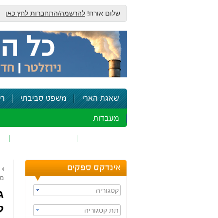
שלום אורח!
להרשמה/התחברות לחץ כאן
שאגת הארי
משפט סביבתי
רי
מעבדות
זיהום אוויר
חומרים מסוכנים
ש
אינדקס ספקים
מז
קטגוריה
ג
ל
תת קטגוריה