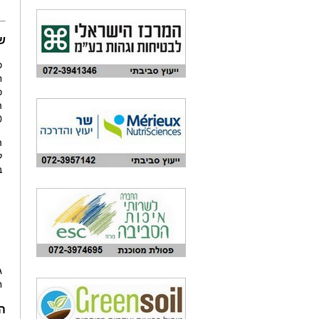
שנ
כ
ח
.
ה
ל
ב
ג
ח
הג