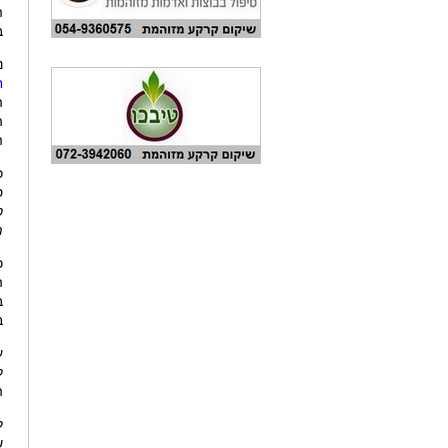
ה
ב
נ
ח
ה
ה
ס
ס
מ
כ
ה
ב
ב
ע
ל
ה
ל
ש