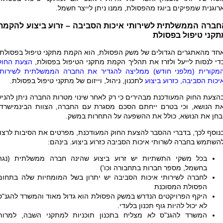
רוגנית שמפיקים ביוגז מהפסולת, ממנו ניתן לייצר חשמל.
חברה הממשלתית לשירותי איכות הסביבה – זרוע ביצוע להקמת
תקני טיפול בפסולת
חד מהאתגרים הגדולים של משק הפסולת, הוא הקמת מתקני טיפול בפסולת.
די לנסות לייעל ולזרז את תהליך הקמת מתקני הטיפול בפסולת,
הצעת החוק
מקורית (מלפני חודש) ממליצה להגדיר את החברה הממשלתית לשירותי
יכות הסביבה, כזרוע ביצוע
לתכנון, ניהול, וייזום של מתקני טיפול בפסולת.
הצעת החוק המעודכנת מבהירים כי רק לאחר שינוי מטרות החברה ניתן להניע
ת הנושא, וכי בטרם ייחתם הסכם מסגרת עם החברה, הצוות הבינמישרדי
בחן את הנושא, כולל את ההשפעה על התחרות במשק.
נוסף לכך, בדברי ההסבר להצעת החוק המעודכנת, מפרטים את הסיבות לרצון
השתמש בחברה לשרותי איכות הסביבה כזרוע ביצוע. בינהם:
בכל משקי התשתיות יש זרוע ביצוע שהינה חברה ממשלתית (נגה
בחשמל, מספר חברות בתחבורה וכו')
לחברה לשירותי איכות הסביבה יש יתרון בשל המומחיות שלה בתחום
הפסולת המסוכנת
היקף הפרויקטים הנדרש במשק הפסולת הוא גדול מאוד והמשרד להגנ"ס
לא יכול להיות גוף תכנון בלעדי.
המשרד להגנ"ס לא מצליח בתכנון תוכניות למתקני השבה, למרות