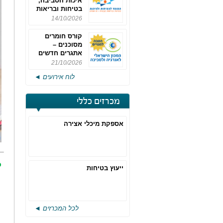
איכות הסביבה,
בטיחות ובריאות
תעסוקתית
14/10/2026
קורס חומרים
מסוכנים –
אתגרים חדשים
והערכות לחוק
21/10/2026
רישוי משולב -
לוח אירועים ◄
מחזור 4
מכרזים כללי
אספקת מיכלי אצירה
כ
ייעוץ בטיחות
לכל המכרזים ◄