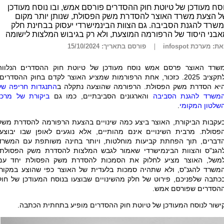
סח מעודכן של טיוטת חוק ההסדרים פורסם אמש, ובו נוסח מעודכן
ל הצעת משרד האוצר להסדרת משק הפסולת, שנותן יותר מקום
שרד להגנת הסביבה. גם הצוות הבינמישרדי יעסוק בבחינת חלק
בני היסוד של הרפורמה המוצעת, ולא רק בגיבוש המלצות לישומה
ת: מערכת infospot
פורסם בתאריך: 15/10/2024
שרד האוצר פרסם אמש נוסח מעודכן של טיוטת חוק ההסדרים הנלווה
לתקציב 2025. כזכור, אחת הרפורמות שמציע האוצר לקדם בחוק ההסדרים,
יא הסדרת משק הפסולת. הרפורמה שהוצעה נתקלה ב
התנגדות חריפה של
משרד להגנת הסביבה
והארגונים הסביבתיים, כמו גם
ביקורת של מרכז
שלטון המקומי
.
עקבות הביקורת, האוצר ביצע כמה שינויים בהצעת הרפורמה להסדרת משק
פסולת. מרבית השינויים אינם מהותיים, אלא נוגעים לאופן שבו יבוצעו
דברים, תוך הפחתת קביעות מוחלטות, ויותר בחינה משותפת עם המשרד
הגנ"ס והצוות הבינמישרדי שאמור לגבש המלצות להסדרת משק הפסולת.
משל, האוצר מציע לחלוק את הסמכות להסדרת משק הפסולת יחד עם
משרד להגנ"ס, ולא שתהיה סמכות בלעדית של האוצר כפי שהוצע במקור.
כתבה שלפניכם, פירוט של חלק מהשינויים שבוצעו בנוסח המעודכן של חוק
הסדרים שפורסם אמש.
ישור לנוסח המעודכן של טיוטת חוק ההסדרים מופיע בתחתית הכתבה.