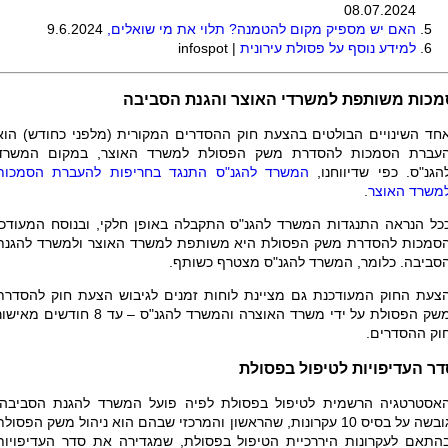
08.07.2024
האם יש מספיק מקום להטמנה? תלוי את מי שואלים,
9.6.2024
למידע נוסף על פסולת עירונית
|
infospot
מכות משותפת למשרדי האוצר והגנת הסביבה
חד השינויים הבולטים בהצעת חוק ההסדרים המקורית (מלפני כחודש) הוא
עברת הסמכות להסדרת משק הפסולת למשרד האוצר, במקום המשרד
הגנ"ס. כפי שדיווחנו,
המשרד להגנ"ס התנגד בחריפות להעברת הסמכות
משרד האוצר
.
כל הנראה התנגדות המשרד להגנ"ס התקבלה באופן חלקי, ובנוסח המעודכן
סמכות להסדרת משק הפסולת היא משותפת למשרד האוצר ולמשרד להגנת
סביבה. כלומר, המשרד להגנ"ס מצטרף כשותף.
צעת החוק המעודכנת גם מציינת לוחות זמנים לגיבוש הצעת חוק להסדרת
משק הפסולת על ידי משרד האוצרה והמשרד להגנ"ס – עד 8 חודשים מאי
וק ההסדרים.
דר העדיפויות לטיפול בפסולת
אסטרטגיה הרשמית לטיפול בפסולת לפיה פועל המשרד להגנת הסביבה,
גובשה על בסיס 10 עקרונות, שהראשון והמרכזי שבהם הוא ניהול משק הפסולת
התאם לעקרונות היררכיית הטיפול בפסולת, שמגדירה את סדר העדיפויות