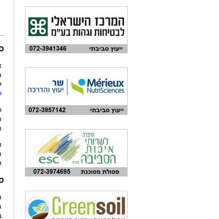
ס
א
ה
ל
ל
כ
ה
ה
ה
ח
ס
ה
ב