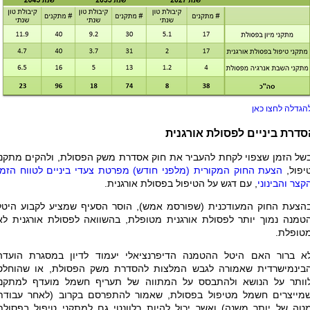
הגדלה לחצו כאן
סדרת ביניים לפסולת אורגנית
של הזמן שצפוי לקחת להעביר את חוק אסדרת משק הפסולת, ולהקים מתקני
יפול,
הצעת החוק המקורית (מלפני חודש) מפרטת צעדי ביניים לטווח הזמן
קצר והבינוני
, עם דגש על הטיפול בפסולת אורגנית.
הצעת החוק המעודכנית (שפורסמ אמש), הוסר הסעיף שמציע לקבוע היטל
טמנה נמוך יותר לפסולת אורגנית מטופלת, בהשוואה לפסולת אורגנית לא
טופלת.
א ברור האם היטל ההטמנה הדיפרנציאלי יעמוד לדיון במסגרת הועדה
בינמישרדית שאמורה לגבש המלצות להסדרת משק הפסולת, או שהוחלט
וותר על הנושא ולהתבסס על המתווה של תעריף חשמל מועדף למתקני
מייצרים חשמל מטיפול בפסולת, שאמור להתפרסם בקרוב (לאחר עבודת
טה של יותר משנה) ואשר יכול להיות רלוונטי גם למתקני טיפול בפסולת