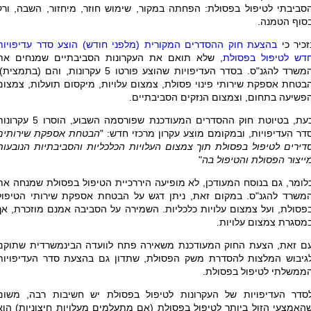
סביבתי לטיפול בפסולת: הפחתה במקור, שימוש חוזר, מיחזור, השבה, ורק
סוף הטמנה.
זכיר כי
בהצעת חוק ההסדרים המקורית (מלפני חודש) הוצע סדר עדיפויות
דש לטיפול בפסולת
, שלא תואם את העקרונות הסביבתיים שמנחים את
המשרד להגנ"ס. בסדר העדיפויות שהוצע פורטו 5 עקרונות, והם (בתמצית
בטחת אספקת שירותי פינוי פסולת, צמצום עלויות, מיקסום תועלות, צמצום
פשיעה בתחום, וצמצום הנזקים הסביבתיים.
כעת, בטיוטת חוק ההסדרים המעודכנת שפורסמה השבוע, הוסרו 5 ע
דר העדיפויות, ובמקומם מוצע עקרון מרכזי חדש: "
הבטחת
אספקת
שירותים
דירים
לטיפול בפסולת
תוך
צמצום
העלויות
הכלכליות
והסביבתיות
הנובעות
ייצור
הפסולת
והטיפול
בה
"
לומר, גם בנוסח המעודכן, לא מופיעה היררכיית הטיפול בפסולת שמנחה את
משרד להגנ"ס. במקום זאת, ניתן דגש על הבטחת אספקת שירותי הטיפול
פסולת, ועל צמצום עלויות כלכליות. השמירה על הסביבה אמנם מוזכרת, אך
מסגרת צמצום עלויות.
ם זאת, הצעת החוק המעודכנת משאירה פתח לוועדה הבינמשרדית שתוקם
גיבוש המלצות להסדרת משק הפסולת, שתדון גם בהצעת סדר העדיפויות
ממשלתי לטיפול בפסולת.
סדר העדיפויות של העקרונות לטיפול בפסולת יש חשיבות רבה, משום
האמצעי הזול ביותר לטיפול בפסולת (אם מתעלמים מעלויות חיצוניות) הוא