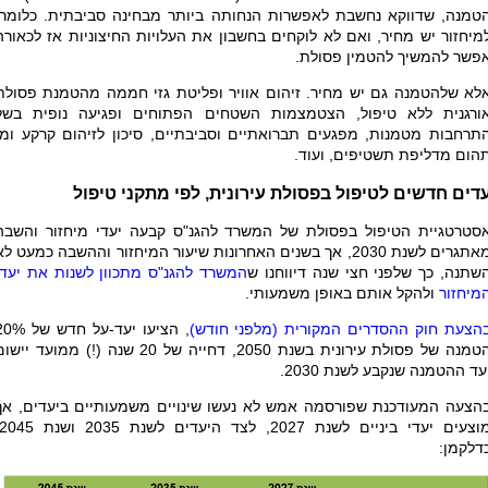
טמנה, שדווקא נחשבת לאפשרות הנחותה ביותר מבחינה סביבתית. כלומר,
מיחזור יש מחיר, ואם לא לוקחים בחשבון את העלויות החיצוניות אז לכאורה
פשר להמשיך להטמין פסולת.
לא שלהטמנה גם יש מחיר. זיהום אוויר ופליטת גזי חממה מהטמנת פסולת
ורגנית ללא טיפול, הצטמצמות השטחים הפתוחים ופגיעה נופית בשל
תרחבות מטמנות, מפגעים תברואתיים וסביבתיים, סיכון לזיהום קרקע ומי
הום מדליפת תשטיפים, ועוד.
דים חדשים לטיפול בפסולת עירונית, לפי מתקני טיפול
סטרטגיית הטיפול בפסולת של המשרד להגנ"ס קבעה יעדי מיחזור והשבה
מאתגרים לשנת 2030, אך בשנים האחרונות שיעור המיחזור וההשבה כמעט לא
שתנה, כך שלפני חצי שנה דיווחנו ש
המשרד להגנ"ס מתכוון לשנות את יעדי
מיחזור
ולהקל אותם באופן משמעותי.
הצעת חוק ההסדרים המקורית (מלפני חודש)
, הציעו יעד-על חדש של
הטמנה של פסולת עירונית בשנת 2050, דחייה של 20 שנה (!) ממועד ייש
עד ההטמנה שנקבע לשנת 2030.
הצעה המעודכנת שפורסמה אמש לא נעשו שינויים משמעותיים ביעדים, אך
דלקמן: