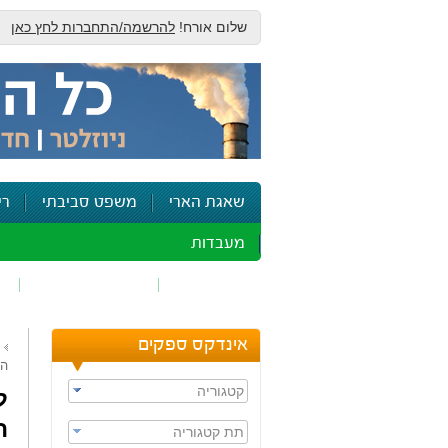
שלום אורח!
להרשמה/התחברות לחץ כאן
שאגת הארי
משפט סביבתי
רי
מעבדות
זיהום אוויר
חומרים מסוכנים
ש
אינדקס ספקים
הפ
קטגוריה
ל
ה
תת קטגוריה