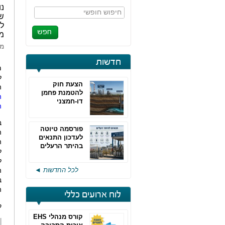
נו
חיפוש חופשי
ש
למ
מא
מא
חדשות
מ
הצעת חוק
ה
להטמנת פחמן
ה
דו-חמצני
ה
ב
פורסמה טיוטה
ה
לעדכון התנאים
ה
בהיתר הרעלים
ל
של חברות גפ"מ
ל
לכל החדשות ◄
ה
ב
ה
לוח ארועים כללי
ק
קורס מנהלי EHS